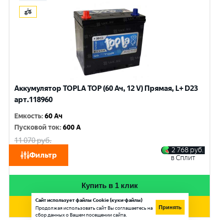
Аккумулятор TOPLA TOP (60 Ач, 12 V) Прямая, L+ D23
арт.118960
Емкость
:
60 Ач
Пусковой ток
:
600 A
11 070
руб.
10 530
руб.
2 768
руб.
Фильтр
в Сплит
при обмене
Купить в 1 клик
Сайт использует файлы Cookie (куки-файлы)
Добавить в корзину
Принять
Продолжая использовать сайт Вы соглашаетесь на
сбор данных о Вашем посещении сайта.