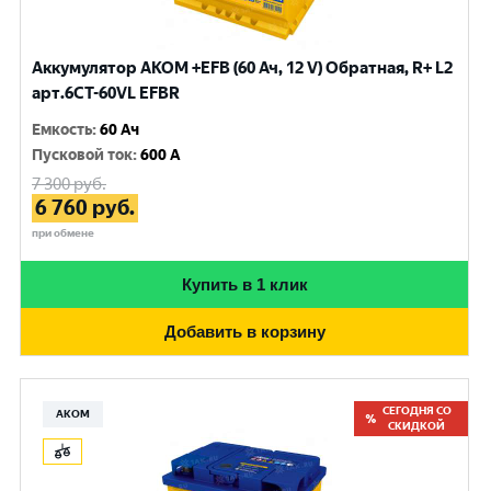
Аккумулятор AKOM +EFB (60 Ач, 12 V) Обратная, R+ L2
арт.6CТ-60VL EFBR
Емкость
:
60 Ач
Пусковой ток
:
600 A
7 300
руб.
6 760
руб.
при обмене
Купить в 1 клик
Добавить в корзину
СЕГОДНЯ СО
АКОМ
СКИДКОЙ