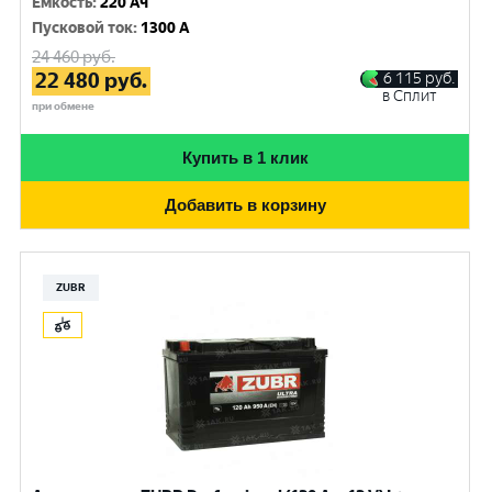
Емкость
:
220 Ач
Пусковой ток
:
1300 A
24 460
руб.
22 480
руб.
6 115
руб.
в Сплит
при обмене
Купить в 1 клик
Добавить в корзину
ZUBR