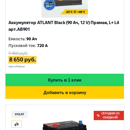
Аккумулятор ATLANT Black (90 Ач, 12 V) Прямая, L+ L4
арт.AB901
Емкость
:
90 Ач
Пусковой ток
:
720 A
9 460
руб.
8 650
руб.
при обмене
Купить в 1 клик
Добавить в корзину
СЕГОДНЯ СО
VOLAT
СКИДКОЙ