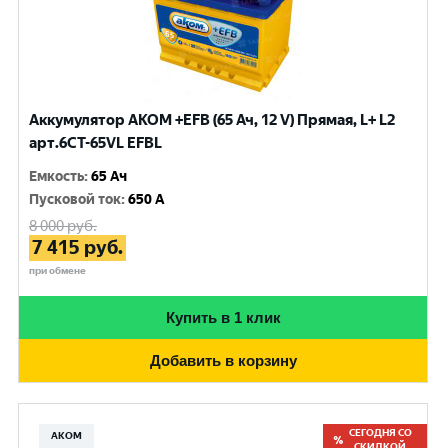
Аккумулятор AKOM +EFB (65 Ач, 12 V) Прямая, L+ L2
арт.6СТ-65VL EFBL
Емкость
:
65 Ач
Пусковой ток
:
650 A
8 000
руб.
7 415
руб.
при обмене
Купить в 1 клик
Добавить в корзину
СЕГОДНЯ СО
АКОМ
СКИДКОЙ