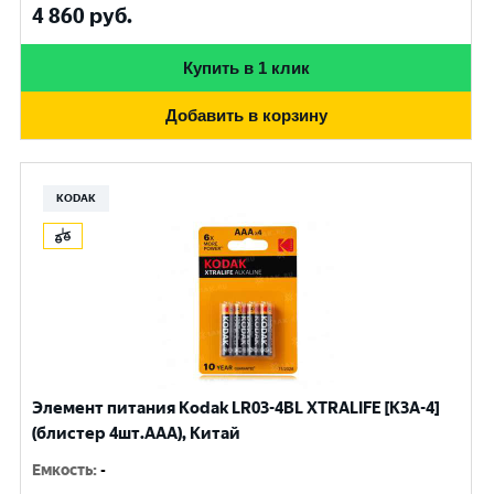
4 860
руб.
Купить в 1 клик
Добавить в корзину
KODAK
Элемент питания Kodak LR03-4BL XTRALIFE [K3A-4]
(блистер 4шт.AАА), Китай
Емкость
:
-