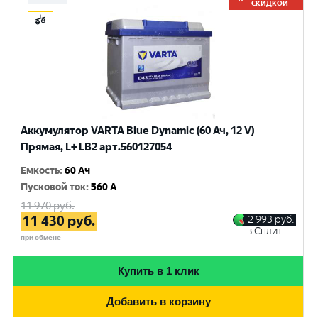
СКИДКОЙ
Аккумулятор VARTA Blue Dynamic (60 Ач, 12 V)
Прямая, L+ LB2 арт.560127054
Емкость
:
60 Ач
Пусковой ток
:
560 A
11 970
руб.
11 430
руб.
2 993
руб.
в Сплит
при обмене
Купить в 1 клик
Добавить в корзину