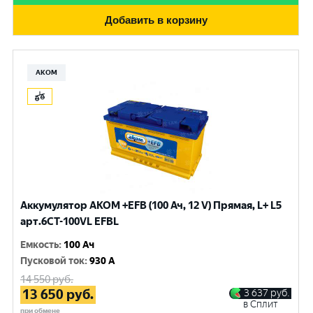
Добавить в корзину
АКОМ
Аккумулятор AKOM +EFB (100 Ач, 12 V) Прямая, L+ L5
арт.6СТ-100VL EFBL
Емкость
:
100 Ач
Пусковой ток
:
930 A
14 550
руб.
13 650
руб.
3 637
руб.
в Сплит
при обмене