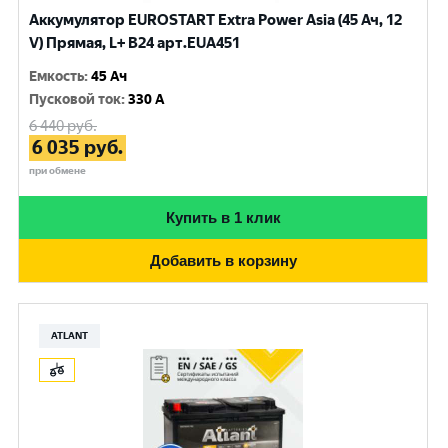
Аккумулятор EUROSTART Extra Power Asia (45 Ач, 12
V) Прямая, L+ B24 арт.EUA451
Емкость
:
45 Ач
Пусковой ток
:
330 A
6 440
руб.
6 035
руб.
при обмене
Купить в 1 клик
Добавить в корзину
ATLANT