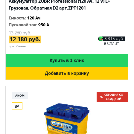
Аккумулятор ZUBR Professional (120 Ач, 12 V) L+
Грузовая, Обратная D2 арт.ZPT1201
Емкость
:
120 Ач
Пусковой ток
:
950 A
13 260
руб.
12 180
руб.
3 315
руб.
в Сплит
при обмене
Купить в 1 клик
Добавить в корзину
СЕГОДНЯ СО
АКОМ
СКИДКОЙ