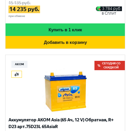
15 135
руб.
14 235
руб.
3 784
руб.
в Сплит
при обмене
Купить в 1 клик
Добавить в корзину
СЕГОДНЯ СО
АКОМ
СКИДКОЙ
Аккумулятор AKOM Asia (65 Ач, 12 V) Обратная, R+
D23 арт.75D23L 65AsiaR