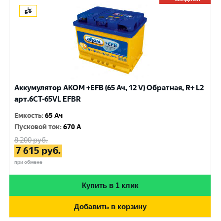
Аккумулятор AKOM +EFB (65 Ач, 12 V) Обратная, R+ L2
арт.6CT-65VL EFBR
Емкость
:
65 Ач
Пусковой ток
:
670 A
8 200
руб.
7 615
руб.
при обмене
Купить в 1 клик
Добавить в корзину