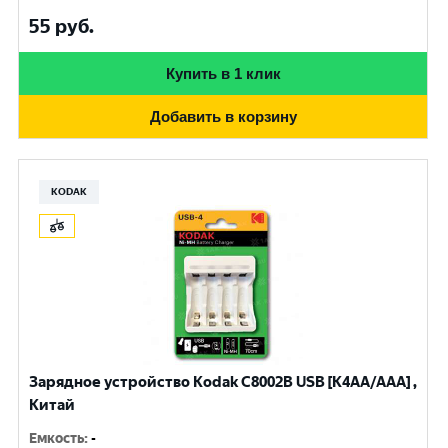
55
руб.
Купить в 1 клик
Добавить в корзину
KODAK
Зарядное устройство Kodak С8002B USB [K4AA/AAA] ,
Китай
Емкость
:
-