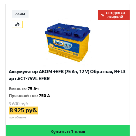
СЕГОДНЯ СО
АКОМ
СКИДКОЙ
Аккумулятор AKOM +EFB (75 Ач, 12 V) Обратная, R+ L3
арт.6СТ-75VL EFBR
Емкость
:
75 Ач
Пусковой ток
:
750 A
9 600
руб.
8 925
руб.
при обмене
Купить в 1 клик