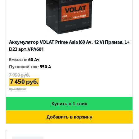
Аккумулятор VOLAT Prime Asia (60 Ач, 12 V) Прямая, L+
D23 арт.VPA601
Емкость
:
60 Ач
Пусковой ток
:
550 A
7 990
руб.
7 450
руб.
при обмене
Купить в 1 клик
Добавить в корзину