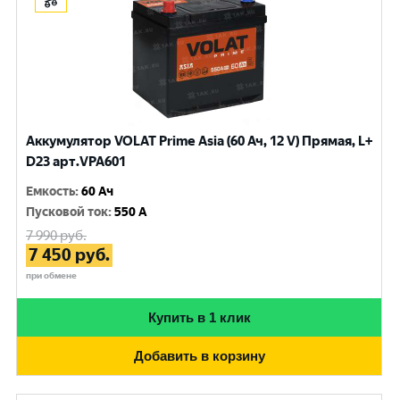
Аккумулятор VOLAT Prime Asia (60 Ач, 12 V) Прямая, L+
D23 арт.VPA601
Емкость
:
60 Ач
Пусковой ток
:
550 A
7 990
руб.
7 450
руб.
при обмене
Купить в 1 клик
Добавить в корзину