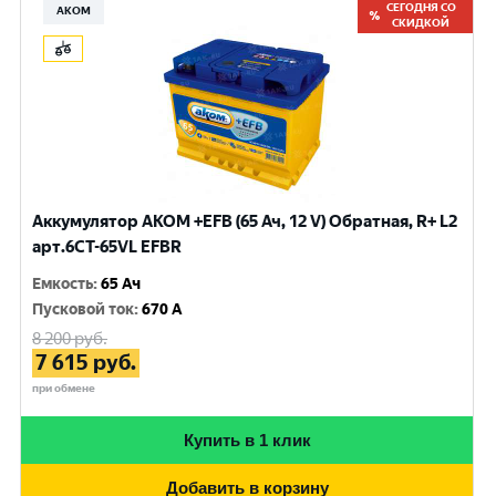
СЕГОДНЯ СО
АКОМ
СКИДКОЙ
Аккумулятор AKOM +EFB (65 Ач, 12 V) Обратная, R+ L2
арт.6CT-65VL EFBR
Емкость
:
65 Ач
Пусковой ток
:
670 A
8 200
руб.
7 615
руб.
при обмене
Купить в 1 клик
Добавить в корзину