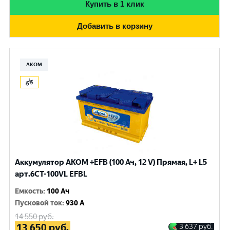
Купить в 1 клик
Добавить в корзину
АКОМ
Аккумулятор AKOM +EFB (100 Ач, 12 V) Прямая, L+ L5
арт.6СТ-100VL EFBL
Емкость
:
100 Ач
Пусковой ток
:
930 A
14 550
руб.
13 650
руб.
3 637
руб.