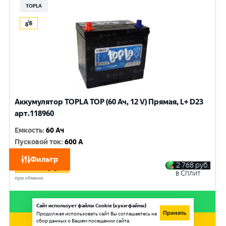
TOPLA
Аккумулятор TOPLA TOP (60 Ач, 12 V) Прямая, L+ D23
арт.118960
Емкость
:
60 Ач
Пусковой ток
:
600 A
11 070
руб.
Фильтр
10 530
руб.
2 768
руб.
в Сплит
при обмене
Купить в 1 клик
Сайт использует файлы Cookie (куки-файлы)
Принять
Продолжая использовать сайт Вы соглашаетесь на
сбор данных о Вашем посещении сайта.
Добавить в корзину