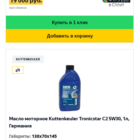
19 000
руб.
в Сплит
при обмене
Купить в 1 клик
Добавить в корзину
KUTTENKEULER
Масло моторное Kuttenkeuler Tronicstar C2 5W30, 1л,
Германия
Габариты
:
130x70x145