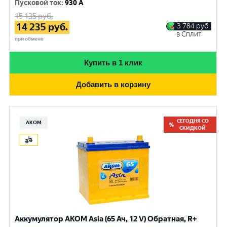
Пусковой ток
:
930 A
15 135
руб.
14 235
руб.
3 784
руб.
в Сплит
при обмене
Купить в 1 клик
Добавить в корзину
СЕГОДНЯ СО
АКОМ
СКИДКОЙ
Аккумулятор AKOM Asia (65 Ач, 12 V) Обратная, R+