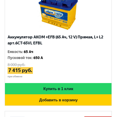
Аккумулятор AKOM +EFB (65 Ач, 12 V) Прямая, L+ L2
арт.6СТ-65VL EFBL
Емкость
:
65 Ач
Пусковой ток
:
650 A
8 000
руб.
7 415
руб.
при обмене
Купить в 1 клик
Добавить в корзину