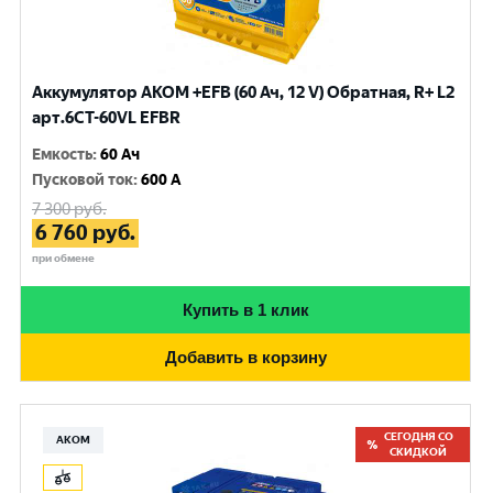
Аккумулятор AKOM +EFB (60 Ач, 12 V) Обратная, R+ L2
арт.6CТ-60VL EFBR
Емкость
:
60 Ач
Пусковой ток
:
600 A
7 300
руб.
6 760
руб.
при обмене
Купить в 1 клик
Добавить в корзину
СЕГОДНЯ СО
АКОМ
СКИДКОЙ