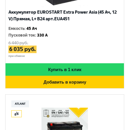
Аккумулятор EUROSTART Extra Power Asia (45 Ач, 12
V) Прямая, L+ B24 арт.EUA451
Емкость
:
45 Ач
Пусковой ток
:
330 A
6 440
руб.
6 035
руб.
при обмене
Купить в 1 клик
Добавить в корзину
ATLANT