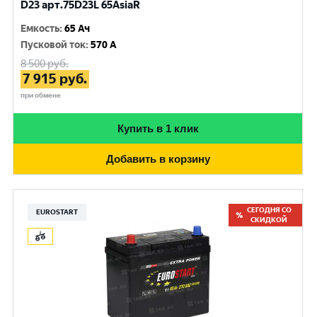
D23 арт.75D23L 65AsiaR
Емкость
:
65 Ач
Пусковой ток
:
570 A
8 500
руб.
7 915
руб.
при обмене
Купить в 1 клик
Добавить в корзину
СЕГОДНЯ СО
EUROSTART
СКИДКОЙ