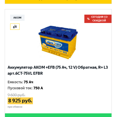
СЕГОДНЯ СО
АКОМ
СКИДКОЙ
Аккумулятор AKOM +EFB (75 Ач, 12 V) Обратная, R+ L3
арт.6СТ-75VL EFBR
Емкость
:
75 Ач
Пусковой ток
:
750 A
9 600
руб.
8 925
руб.
при обмене