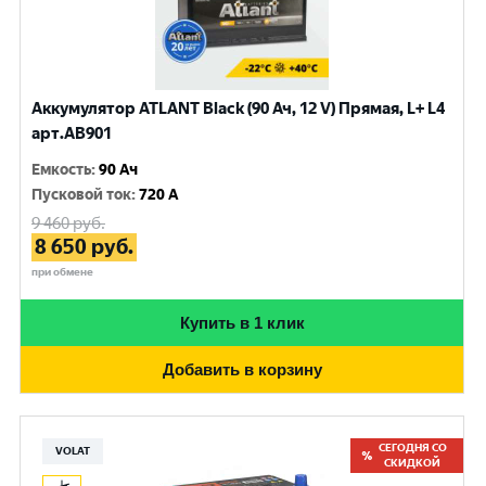
Аккумулятор ATLANT Black (90 Ач, 12 V) Прямая, L+ L4
арт.AB901
Емкость
:
90 Ач
Пусковой ток
:
720 A
9 460
руб.
8 650
руб.
при обмене
Купить в 1 клик
Добавить в корзину
СЕГОДНЯ СО
VOLAT
СКИДКОЙ