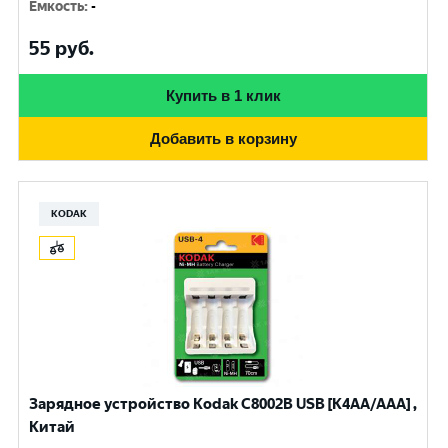
Емкость
:
-
55
руб.
Купить в 1 клик
Добавить в корзину
KODAK
Зарядное устройство Kodak С8002B USB [K4AA/AAA] ,
Китай