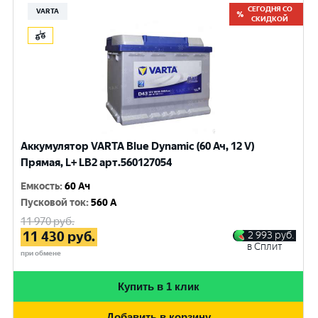
СЕГОДНЯ СО
VARTA
СКИДКОЙ
Аккумулятор VARTA Blue Dynamic (60 Ач, 12 V)
Прямая, L+ LB2 арт.560127054
Емкость
:
60 Ач
Пусковой ток
:
560 A
11 970
руб.
11 430
руб.
2 993
руб.
в Сплит
при обмене
Купить в 1 клик
Добавить в корзину