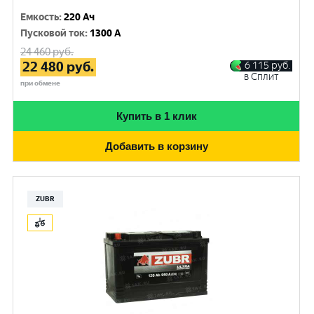
Емкость
:
220 Ач
Пусковой ток
:
1300 A
24 460
руб.
22 480
руб.
6 115
руб.
в Сплит
при обмене
Купить в 1 клик
Добавить в корзину
ZUBR