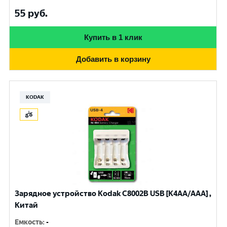
55
руб.
Купить в 1 клик
Добавить в корзину
KODAK
Зарядное устройство Kodak С8002B USB [K4AA/AAA] ,
Китай
Емкость
:
-