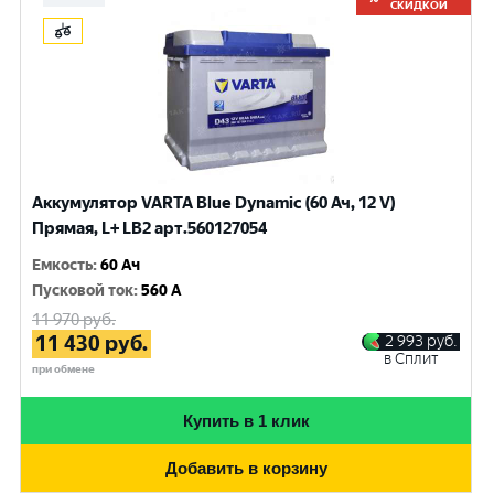
СКИДКОЙ
Аккумулятор VARTA Blue Dynamic (60 Ач, 12 V)
Прямая, L+ LB2 арт.560127054
Емкость
:
60 Ач
Пусковой ток
:
560 A
11 970
руб.
11 430
руб.
2 993
руб.
в Сплит
при обмене
Купить в 1 клик
Добавить в корзину