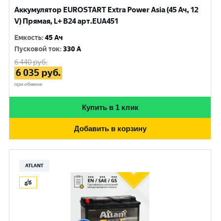
Аккумулятор EUROSTART Extra Power Asia (45 Ач, 12
V) Прямая, L+ B24 арт.EUA451
Емкость
:
45 Ач
Пусковой ток
:
330 A
6 440
руб.
6 035
руб.
при обмене
Купить в 1 клик
Добавить в корзину
ATLANT