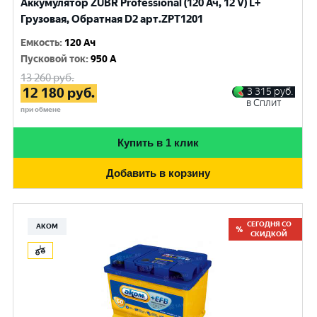
Аккумулятор ZUBR Professional (120 Ач, 12 V) L+
Грузовая, Обратная D2 арт.ZPT1201
Емкость
:
120 Ач
Пусковой ток
:
950 A
13 260
руб.
12 180
руб.
3 315
руб.
в Сплит
при обмене
Купить в 1 клик
Добавить в корзину
СЕГОДНЯ СО
АКОМ
СКИДКОЙ