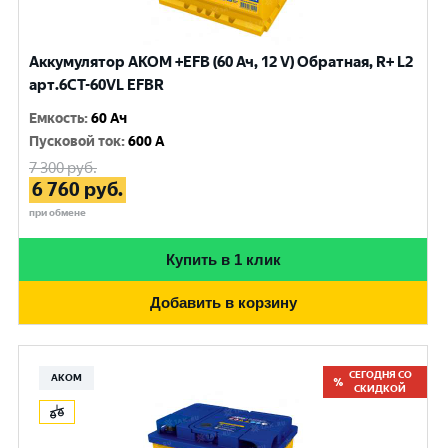
Аккумулятор AKOM +EFB (60 Ач, 12 V) Обратная, R+ L2
арт.6CТ-60VL EFBR
Емкость
:
60 Ач
Пусковой ток
:
600 A
7 300
руб.
6 760
руб.
при обмене
Купить в 1 клик
Добавить в корзину
СЕГОДНЯ СО
АКОМ
СКИДКОЙ