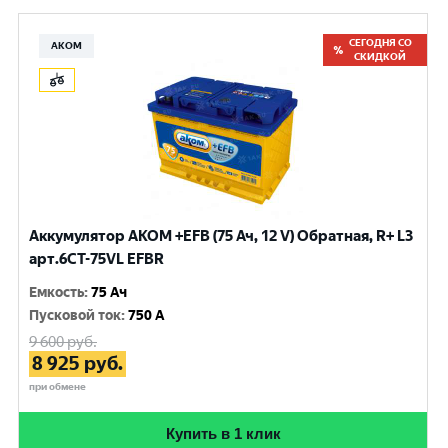
СЕГОДНЯ СО
АКОМ
СКИДКОЙ
Аккумулятор AKOM +EFB (75 Ач, 12 V) Обратная, R+ L3
арт.6СТ-75VL EFBR
Емкость
:
75 Ач
Пусковой ток
:
750 A
9 600
руб.
8 925
руб.
при обмене
Купить в 1 клик