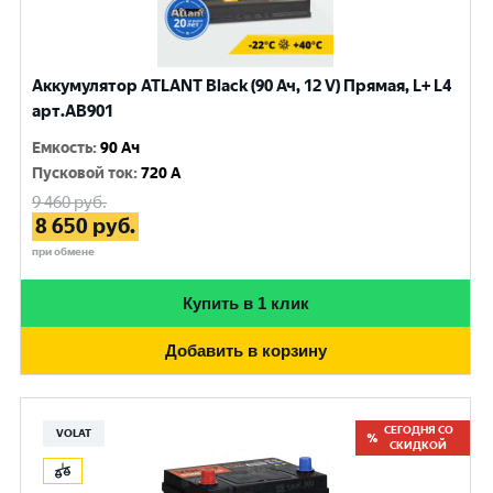
Аккумулятор ATLANT Black (90 Ач, 12 V) Прямая, L+ L4
арт.AB901
Емкость
:
90 Ач
Пусковой ток
:
720 A
9 460
руб.
8 650
руб.
при обмене
Купить в 1 клик
Добавить в корзину
СЕГОДНЯ СО
VOLAT
СКИДКОЙ