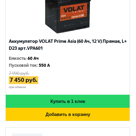
Аккумулятор VOLAT Prime Asia (60 Ач, 12 V) Прямая, L+
D23 арт.VPA601
Емкость
:
60 Ач
Пусковой ток
:
550 A
7 990
руб.
7 450
руб.
при обмене
Купить в 1 клик
Добавить в корзину