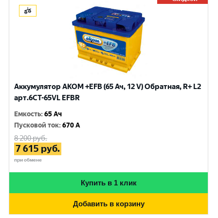
Аккумулятор AKOM +EFB (65 Ач, 12 V) Обратная, R+ L2
арт.6CT-65VL EFBR
Емкость
:
65 Ач
Пусковой ток
:
670 A
8 200
руб.
7 615
руб.
при обмене
Купить в 1 клик
Добавить в корзину