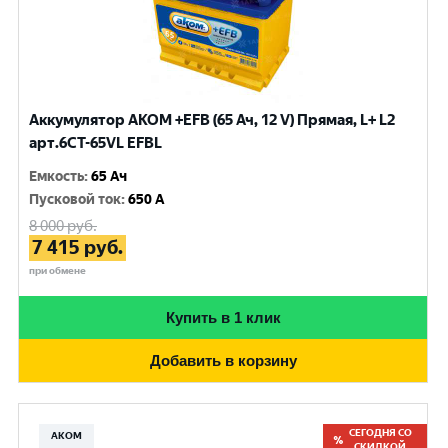
Аккумулятор AKOM +EFB (65 Ач, 12 V) Прямая, L+ L2
арт.6СТ-65VL EFBL
Емкость
:
65 Ач
Пусковой ток
:
650 A
8 000
руб.
7 415
руб.
при обмене
Купить в 1 клик
Добавить в корзину
СЕГОДНЯ СО
АКОМ
СКИДКОЙ