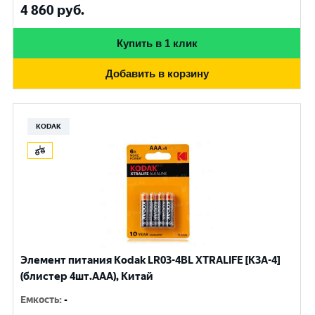
4 860
руб.
Купить в 1 клик
Добавить в корзину
KODAK
Элемент питания Kodak LR03-4BL XTRALIFE [K3A-4]
(блистер 4шт.AАА), Китай
Емкость
:
-