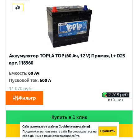
Аккумулятор TOPLA TOP (60 Ач, 12 V) Прямая, L+ D23
арт.118960
Емкость
:
60 Ач
Пусковой ток
:
600 A
11 070
руб.
10 530
руб.
2 768
руб.
Фильтр
в Сплит
при обмене
Купить в 1 клик
Сайт использует файлы Cookie (куки-файлы)
Добавить в корзину
Принять
Продолжая использовать сайт Вы соглашаетесь на
сбор данных о Вашем посещении сайта.