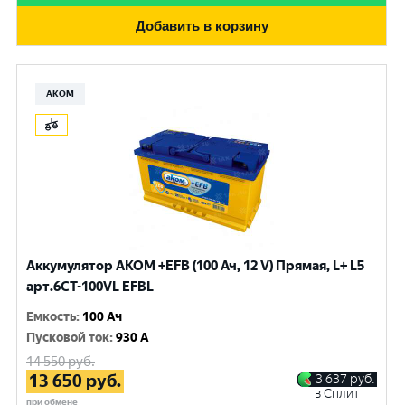
Добавить в корзину
АКОМ
Аккумулятор AKOM +EFB (100 Ач, 12 V) Прямая, L+ L5
арт.6СТ-100VL EFBL
Емкость
:
100 Ач
Пусковой ток
:
930 A
14 550
руб.
13 650
руб.
3 637
руб.
в Сплит
при обмене