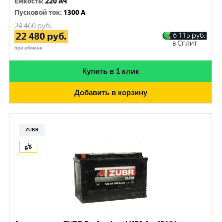
Емкость
:
220 Ач
Пусковой ток
:
1300 A
24 460
руб.
22 480
руб.
6 115
руб.
в Сплит
при обмене
Купить в 1 клик
Добавить в корзину
ZUBR