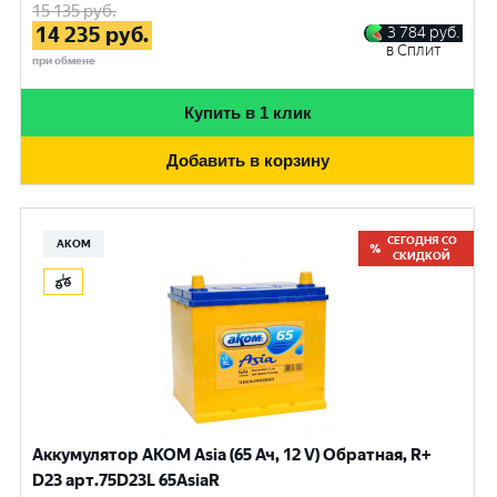
15 135
руб.
14 235
руб.
3 784
руб.
в Сплит
при обмене
Купить в 1 клик
Добавить в корзину
СЕГОДНЯ СО
АКОМ
СКИДКОЙ
Аккумулятор AKOM Asia (65 Ач, 12 V) Обратная, R+
D23 арт.75D23L 65AsiaR