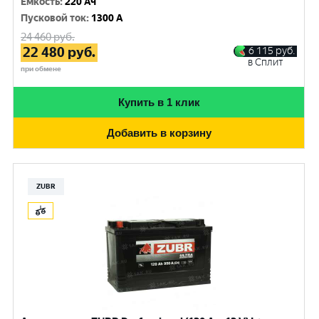
Емкость
:
220 Ач
Пусковой ток
:
1300 A
24 460
руб.
22 480
руб.
6 115
руб.
в Сплит
при обмене
Купить в 1 клик
Добавить в корзину
ZUBR