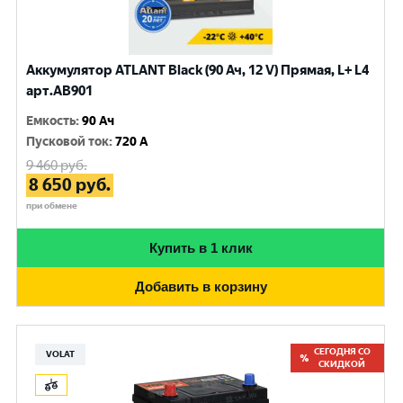
Аккумулятор ATLANT Black (90 Ач, 12 V) Прямая, L+ L4
арт.AB901
Емкость
:
90 Ач
Пусковой ток
:
720 A
9 460
руб.
8 650
руб.
при обмене
Купить в 1 клик
Добавить в корзину
СЕГОДНЯ СО
VOLAT
СКИДКОЙ