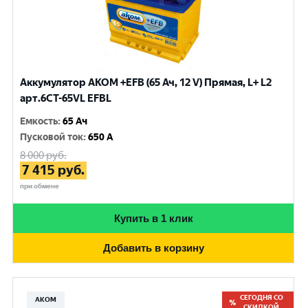
Аккумулятор AKOM +EFB (65 Ач, 12 V) Прямая, L+ L2
арт.6СТ-65VL EFBL
Емкость
:
65 Ач
Пусковой ток
:
650 A
8 000
руб.
7 415
руб.
при обмене
Купить в 1 клик
Добавить в корзину
СЕГОДНЯ СО
АКОМ
СКИДКОЙ