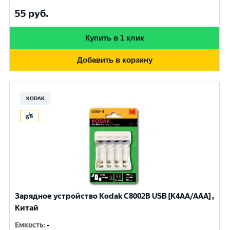
55
руб.
Купить в 1 клик
Добавить в корзину
KODAK
Зарядное устройство Kodak С8002B USB [K4AA/AAA] ,
Китай
Емкость
:
-