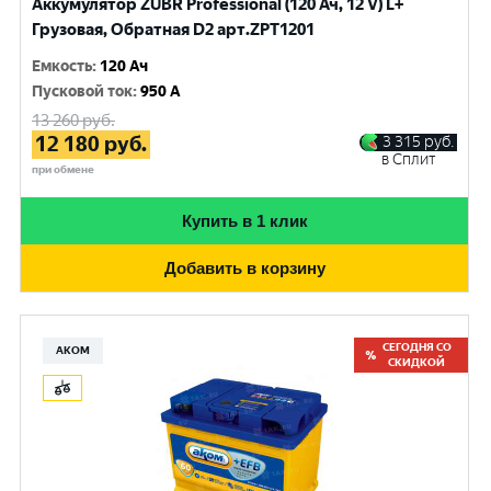
Аккумулятор ZUBR Professional (120 Ач, 12 V) L+
Грузовая, Обратная D2 арт.ZPT1201
Емкость
:
120 Ач
Пусковой ток
:
950 A
13 260
руб.
12 180
руб.
3 315
руб.
в Сплит
при обмене
Купить в 1 клик
Добавить в корзину
СЕГОДНЯ СО
АКОМ
СКИДКОЙ