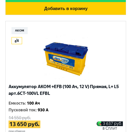
Добавить в корзину
АКОМ
Аккумулятор AKOM +EFB (100 Ач, 12 V) Прямая, L+ L5
арт.6СТ-100VL EFBL
Емкость
:
100 Ач
Пусковой ток
:
930 A
14 550
руб.
13 650
руб.
3 637
руб.
в Сплит
при обмене