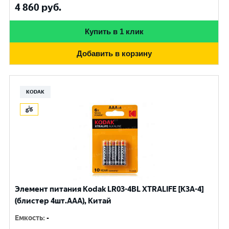
4 860
руб.
Купить в 1 клик
Добавить в корзину
KODAK
Элемент питания Kodak LR03-4BL XTRALIFE [K3A-4]
(блистер 4шт.AАА), Китай
Емкость
:
-