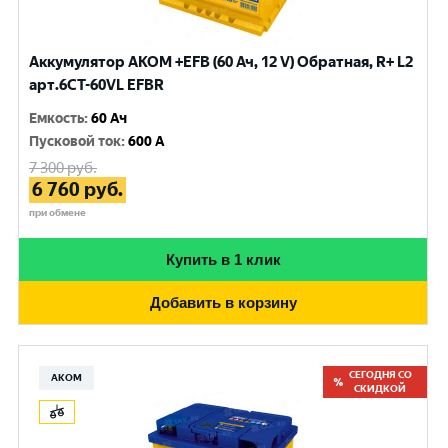
Аккумулятор AKOM +EFB (60 Ач, 12 V) Обратная, R+ L2
арт.6CТ-60VL EFBR
Емкость
:
60 Ач
Пусковой ток
:
600 A
7 300
руб.
6 760
руб.
при обмене
Купить в 1 клик
Добавить в корзину
СЕГОДНЯ СО
АКОМ
СКИДКОЙ