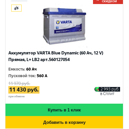
СКИДКОЙ
Аккумулятор VARTA Blue Dynamic (60 Ач, 12 V)
Прямая, L+ LB2 арт.560127054
Емкость
:
60 Ач
Пусковой ток
:
560 A
11 970
руб.
11 430
руб.
2 993
руб.
в Сплит
при обмене
Купить в 1 клик
Добавить в корзину