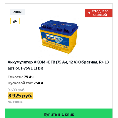
СЕГОДНЯ СО
АКОМ
СКИДКОЙ
Аккумулятор AKOM +EFB (75 Ач, 12 V) Обратная, R+ L3
арт.6СТ-75VL EFBR
Емкость
:
75 Ач
Пусковой ток
:
750 A
9 600
руб.
8 925
руб.
при обмене
Купить в 1 клик