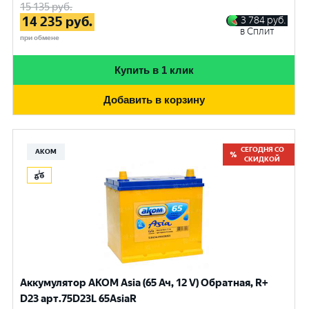
15 135
руб.
14 235
руб.
3 784
руб.
в Сплит
при обмене
Купить в 1 клик
Добавить в корзину
СЕГОДНЯ СО
АКОМ
СКИДКОЙ
Аккумулятор AKOM Asia (65 Ач, 12 V) Обратная, R+
D23 арт.75D23L 65AsiaR