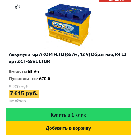
Аккумулятор AKOM +EFB (65 Ач, 12 V) Обратная, R+ L2
арт.6CT-65VL EFBR
Емкость
:
65 Ач
Пусковой ток
:
670 A
8 200
руб.
7 615
руб.
при обмене
Купить в 1 клик
Добавить в корзину