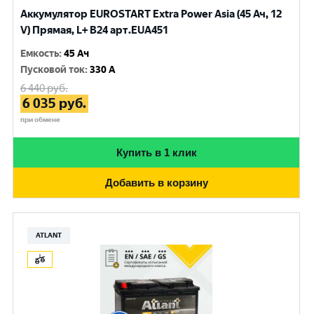
Аккумулятор EUROSTART Extra Power Asia (45 Ач, 12
V) Прямая, L+ B24 арт.EUA451
Емкость
:
45 Ач
Пусковой ток
:
330 A
6 440
руб.
6 035
руб.
при обмене
Купить в 1 клик
Добавить в корзину
ATLANT