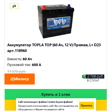
Аккумулятор TOPLA TOP (60 Ач, 12 V) Прямая, L+ D23
арт.118960
Емкость
:
60 Ач
Пусковой ток
:
600 A
11 070
руб.
10 530
руб.
2 768
руб.
Фильтр
в Сплит
при обмене
Купить в 1 клик
Сайт использует файлы Cookie (куки-файлы)
Добавить в корзину
Принять
Продолжая использовать сайт Вы соглашаетесь на
сбор данных о Вашем посещении сайта.