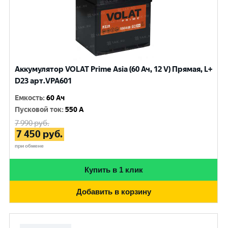
Аккумулятор VOLAT Prime Asia (60 Ач, 12 V) Прямая, L+
D23 арт.VPA601
Емкость
:
60 Ач
Пусковой ток
:
550 A
7 990
руб.
7 450
руб.
при обмене
Купить в 1 клик
Добавить в корзину