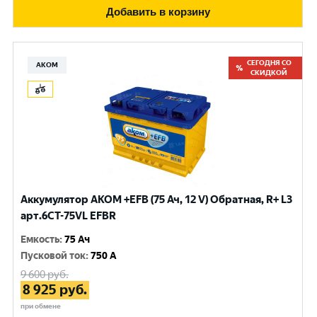
Добавить в корзину
СЕГОДНЯ СО
АКОМ
СКИДКОЙ
Аккумулятор AKOM +EFB (75 Ач, 12 V) Обратная, R+ L3
арт.6СТ-75VL EFBR
Емкость
:
75 Ач
Пусковой ток
:
750 A
9 600
руб.
8 925
руб.
при обмене