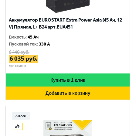
Аккумулятор EUROSTART Extra Power Asia (45 Ач, 12
V) Прямая, L+ B24 арт.EUA451
Емкость
:
45 Ач
Пусковой ток
:
330 A
6 440
руб.
6 035
руб.
при обмене
Купить в 1 клик
Добавить в корзину
ATLANT