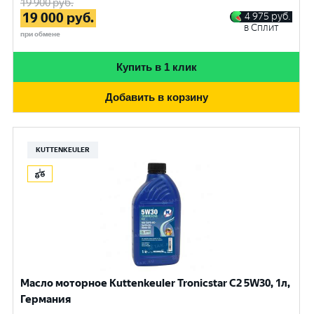
19 900
руб.
19 000
руб.
4 975
руб.
в Сплит
при обмене
Купить в 1 клик
Добавить в корзину
KUTTENKEULER
Масло моторное Kuttenkeuler Tronicstar C2 5W30, 1л,
Германия