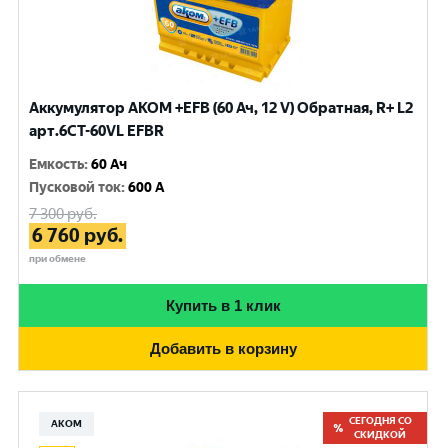
Аккумулятор AKOM +EFB (60 Ач, 12 V) Обратная, R+ L2
арт.6CТ-60VL EFBR
Емкость
:
60 Ач
Пусковой ток
:
600 A
7 300
руб.
6 760
руб.
при обмене
Купить в 1 клик
Добавить в корзину
СЕГОДНЯ СО
АКОМ
СКИДКОЙ