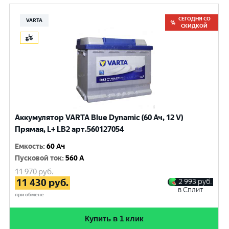
СЕГОДНЯ СО
VARTA
СКИДКОЙ
Аккумулятор VARTA Blue Dynamic (60 Ач, 12 V)
Прямая, L+ LB2 арт.560127054
Емкость
:
60 Ач
Пусковой ток
:
560 A
11 970
руб.
11 430
руб.
2 993
руб.
в Сплит
при обмене
Купить в 1 клик