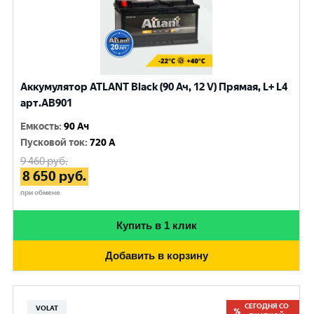
Аккумулятор ATLANT Black (90 Ач, 12 V) Прямая, L+ L4
арт.AB901
Емкость
:
90 Ач
Пусковой ток
:
720 A
9 460
руб.
8 650
руб.
при обмене
Купить в 1 клик
Добавить в корзину
СЕГОДНЯ СО
VOLAT