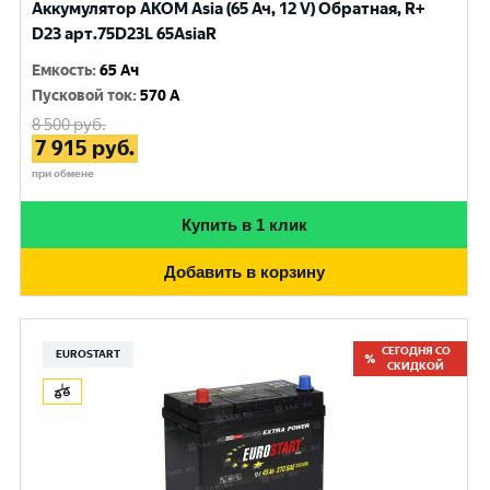
Аккумулятор AKOM Asia (65 Ач, 12 V) Обратная, R+
D23 арт.75D23L 65AsiaR
Емкость
:
65 Ач
Пусковой ток
:
570 A
8 500
руб.
7 915
руб.
при обмене
Купить в 1 клик
Добавить в корзину
СЕГОДНЯ СО
EUROSTART
СКИДКОЙ