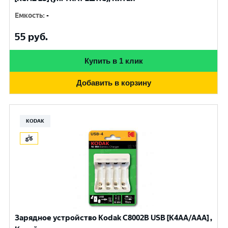
Емкость
:
-
55
руб.
Купить в 1 клик
Добавить в корзину
KODAK
Зарядное устройство Kodak С8002B USB [K4AA/AAA] ,