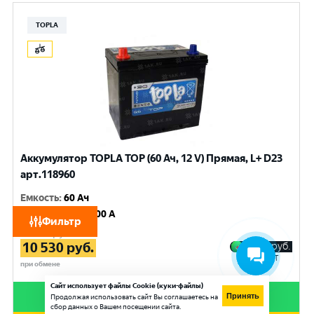
TOPLA
Аккумулятор TOPLA TOP (60 Ач, 12 V) Прямая, L+ D23
арт.118960
Емкость
:
60 Ач
Пусковой ток
:
600 A
Фильтр
11 070
руб.
10 530
руб.
2 768
руб.
в Сплит
при обмене
Сайт использует файлы Cookie (куки-файлы)
Купить в 1 клик
Принять
Продолжая использовать сайт Вы соглашаетесь на
сбор данных о Вашем посещении сайта.