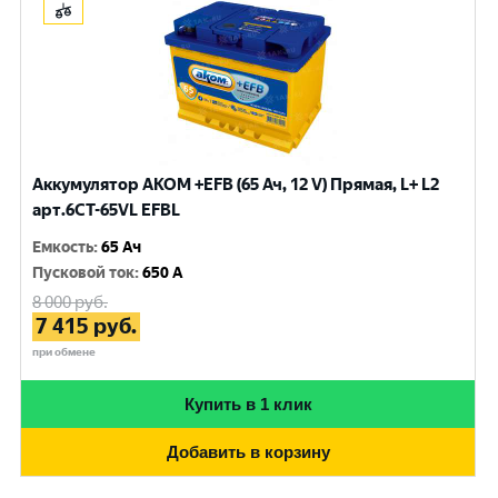
Аккумулятор AKOM +EFB (65 Ач, 12 V) Прямая, L+ L2
арт.6СТ-65VL EFBL
Емкость
:
65 Ач
Пусковой ток
:
650 A
8 000
руб.
7 415
руб.
при обмене
Купить в 1 клик
Добавить в корзину