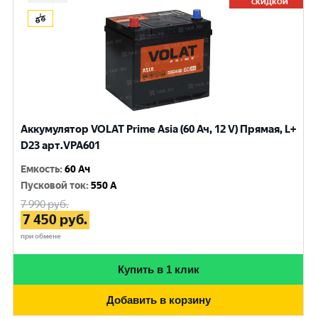
СКИДКОЙ
Аккумулятор VOLAT Prime Asia (60 Ач, 12 V) Прямая, L+
D23 арт.VPA601
Емкость
:
60 Ач
Пусковой ток
:
550 A
7 990
руб.
7 450
руб.
при обмене
Купить в 1 клик
Добавить в корзину