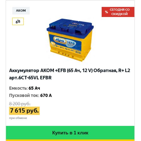
СЕГОДНЯ СО
АКОМ
СКИДКОЙ
Аккумулятор AKOM +EFB (65 Ач, 12 V) Обратная, R+ L2
арт.6CT-65VL EFBR
Емкость
:
65 Ач
Пусковой ток
:
670 A
8 200
руб.
7 615
руб.
при обмене
Купить в 1 клик