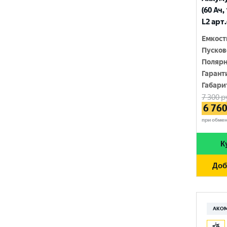
210 Ач
(60 Ач,
MINSU
800 A
L2 арт
215 Ач
MOLL
815 A
Емкост
220 Ач
Пусков
MUTLU
820 A
Полярн
225 Ач
MYWAY
Гарант
830 A
230 Ач
Габари
NORDSTERN
840 A
7 300
р
250 Ач
6 76
NORDSTERN Evolution
850 A
при обме
OPTIMA
860 A
К
POLUS ARCTIC
870 A
Доб
RIDER
880 A
ROCKET
890 A
SEBANG
АКО
900 A