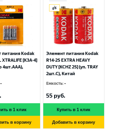
 питания Kodak
Элемент питания Kodak
 XTRALIFE [K3A-4]
R14-2S EXTRA HEAVY
р 4шт.AАА),
DUTY [KCHZ 2S] (уп. TRAY
2шт.C), Китай
-
Емкость
:
-
.
55
руб.
ить в 1 клик
Купить в 1 клик
вить в корзину
Добавить в корзину