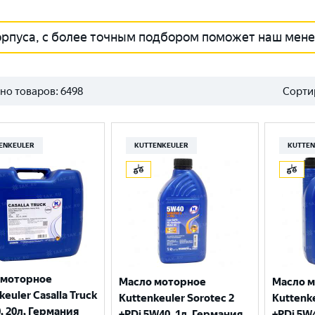
орпуса, с более точным подбором поможет наш мен
но товаров:
6498
Сорти
ENKEULER
KUTTENKEULER
KUTTEN
 моторное
Масло моторное
Масло 
keuler Casalla Truck
Kuttenkeuler Sorotec 2
Kuttenke
, 20л, Германия
+PDi 5W40, 1л, Германия
+PDi 5W