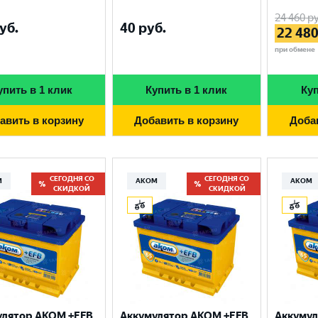
24 460
ру
уб.
40
руб.
22 48
при обмене
упить в 1 клик
Купить в 1 клик
Куп
авить в корзину
Добавить в корзину
Доба
СЕГОДНЯ СО
СЕГОДНЯ СО
М
АКОМ
АКОМ
СКИДКОЙ
СКИДКОЙ
улятор AKOM +EFB
Аккумулятор AKOM +EFB
Аккумул