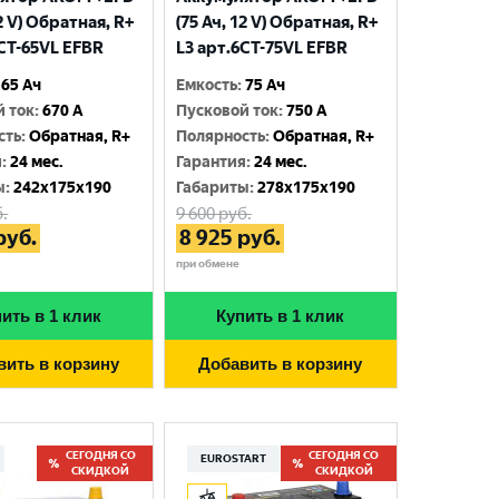
12 V) Обратная, R+
(75 Ач, 12 V) Обратная, R+
6CT-65VL EFBR
L3 арт.6СТ-75VL EFBR
65 Ач
Емкость
:
75 Ач
й ток
:
670 A
Пусковой ток
:
750 A
сть
:
Обратная, R+
Полярность
:
Обратная, R+
я
:
24 мес.
Гарантия
:
24 мес.
ы
:
242x175x190
Габариты
:
278x175x190
.
9 600
руб.
руб.
8 925
руб.
при обмене
ить в 1 клик
Купить в 1 клик
вить в корзину
Добавить в корзину
СЕГОДНЯ СО
СЕГОДНЯ СО
EUROSTART
СКИДКОЙ
СКИДКОЙ