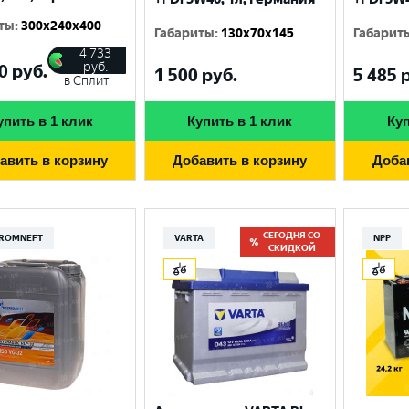
ты
:
300x240x400
Габариты
:
130x70x145
Габарит
4 733
руб.
0
руб.
1 500
руб.
5 485
р
в Сплит
упить в 1 клик
Купить в 1 клик
Куп
авить в корзину
Добавить в корзину
Доба
СЕГОДНЯ СО
ROMNEFT
VARTA
NPP
СКИДКОЙ