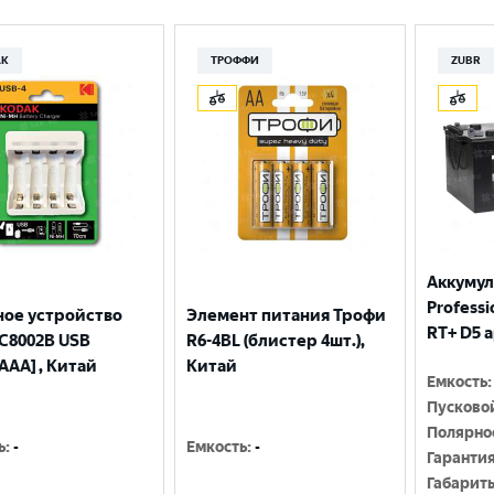
Москва
AK
ТРОФФИ
ZUBR
Аккумул
Professio
ное устройство
Элемент питания Трофи
RT+ D5 
С8002B USB
R6-4BL (блистер 4шт.),
AAA] , Китай
Китай
Емкость
:
Пусково
Полярно
ь
:
-
Емкость
:
-
Гаранти
Габарит