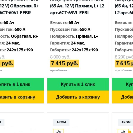
 12 V) Обратная, R+
(65 Ач, 12 V) Прямая, L+ L2
(65 Ач, 
.6CТ-60VL EFBR
арт.6СТ-65VL EFBL
L2 арт.
ь
:
60 Ач
Емкость
:
65 Ач
Емкость
:
ой ток
:
600 A
Пусковой ток
:
650 A
Пусково
ость
:
Обратная, R+
Полярность
:
Прямая, L+
Полярно
ия
:
24 мес.
Гарантия
:
24 мес.
Гаранти
ты
:
242x175x190
Габариты
:
242x175x190
Габарит
уб.
8 000
руб.
8 200
руб
0
руб.
7 415
руб.
7 615
не
при обмене
при обмене
упить в 1 клик
Купить в 1 клик
Куп
авить в корзину
Добавить в корзину
Доба
М
АКОМ
АКОМ