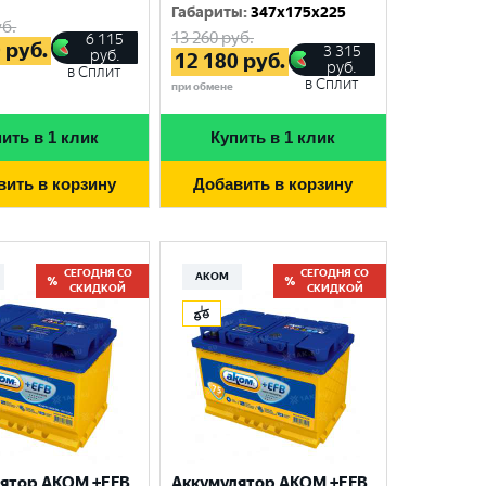
Габариты
:
347x175x225
б.
13 260
руб.
6 115
0
руб.
3 315
руб.
12 180
руб.
руб.
в Сплит
в Сплит
при обмене
ить в 1 клик
Купить в 1 клик
вить в корзину
Добавить в корзину
СЕГОДНЯ СО
СЕГОДНЯ СО
АКОМ
СКИДКОЙ
СКИДКОЙ
ятор AKOM +EFB
Аккумулятор AKOM +EFB