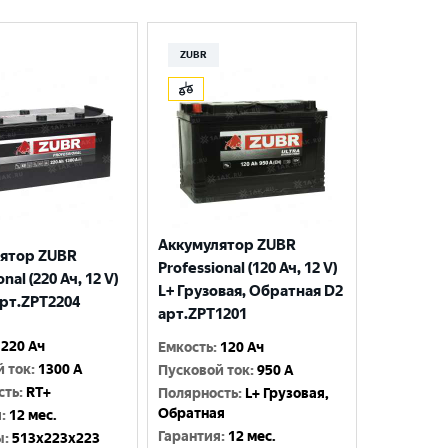
ZUBR
Аккумулятор ZUBR
ятор ZUBR
Professional (120 Ач, 12 V)
nal (220 Ач, 12 V)
L+ Грузовая, Обратная D2
арт.ZPT2204
арт.ZPT1201
220 Ач
Емкость
:
120 Ач
й ток
:
1300 A
Пусковой ток
:
950 A
сть
:
RT+
Полярность
:
L+ Грузовая,
Обратная
я
:
12 мес.
Гарантия
:
12 мес.
ы
:
513x223x223