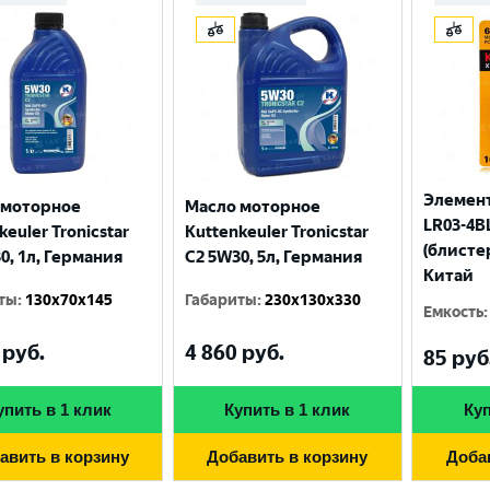
Элемент
 моторное
Масло моторное
LR03-4BL
keuler Tronicstar
Kuttenkeuler Tronicstar
(блисте
0, 1л, Германия
C2 5W30, 5л, Германия
Китай
ты
:
130x70x145
Габариты
:
230x130x330
Емкость
:
руб.
4 860
руб.
Выберите ваш город
85
руб
упить в 1 клик
Купить в 1 клик
Куп
Великий Новгород
Санкт-Петербург
авить в корзину
Добавить в корзину
Доба
Гатчина
Смоленск