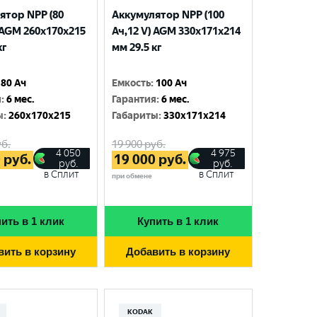
ятор NPP (80
Аккумулятор NPP (100
 AGM 260x170x215
Ач,12 V) AGM 330x171x214
кг
мм 29.5 кг
80 Ач
Емкость
:
100 Ач
я
:
6 мес.
Гарантия
:
6 мес.
ы
:
260x170x215
Габариты
:
330x171x214
б.
19 900
руб.
4 050
4 975
0
руб.
19 000
руб.
руб.
руб.
в Сплит
в Сплит
при обмене
ить в 1 клик
Купить в 1 клик
вить в корзину
Добавить в корзину
KODAK