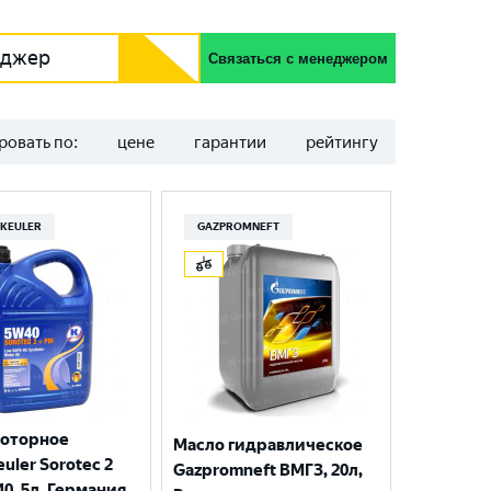
еджер
Связаться с менеджером
ровать по:
цене
гарантии
рейтингу
KEULER
GAZPROMNEFT
моторное
Масло гидравлическое
uler Sorotec 2
Gazpromneft ВМГЗ, 20л,
40, 5л, Германия