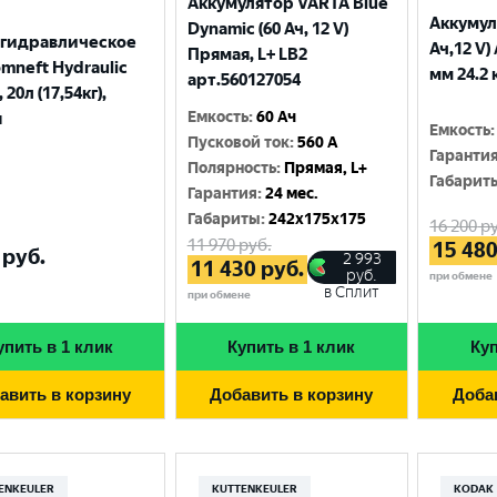
Аккумулятор VARTA Blue
Аккумул
Dynamic (60 Ач, 12 V)
 гидравлическое
Ач,12 V)
Прямая, L+ LB2
mneft Hydraulic
мм 24.2 
арт.560127054
 20л (17,54кг),
Емкость
:
60 Ач
я
Емкость
:
Пусковой ток
:
560 A
Гаранти
Полярность
:
Прямая, L+
Габарит
Гарантия
:
24 мес.
Габариты
:
242x175x175
16 200
ру
11 970
руб.
15 48
руб.
2 993
11 430
руб.
руб.
при обмене
в Сплит
при обмене
упить в 1 клик
Купить в 1 клик
Куп
авить в корзину
Добавить в корзину
Доба
ENKEULER
KUTTENKEULER
KODAK