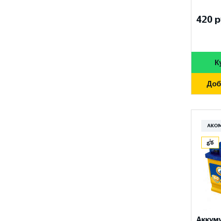
FURUKAWA BATTERY
690 A
96 Ач
420
р
GANZ
700 A
97 Ач
GIGAWATT
710 A
100 Ач
GIVER
К
720 A
105 Ач
HANKOOK
730 A
Доб
110 Ач
HOG
740 A
120 Ач
HOWTER
750 A
АКО
132 Ач
ISKRA ENERGY
760 A
140 Ач
MAGNUM
765 A
180 Ач
MEGA START
770 A
190 Ач
METACO
780 A
200 Ач
MILES
790 A
Аккум