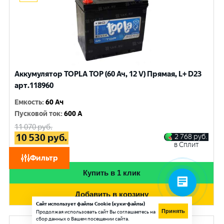
Аккумулятор TOPLA TOP (60 Ач, 12 V) Прямая, L+ D23
арт.118960
Емкость
:
60 Ач
Пусковой ток
:
600 A
11 070
руб.
10 530
руб.
2 768
руб.
в Сплит
при обмене
Фильтр
Купить в 1 клик
Добавить в корзину
Сайт использует файлы Cookie (куки-файлы)
Принять
Продолжая использовать сайт Вы соглашаетесь на
сбор данных о Вашем посещении сайта.