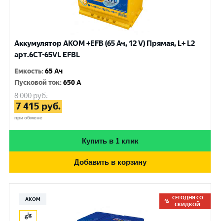
Аккумулятор AKOM +EFB (65 Ач, 12 V) Прямая, L+ L2
арт.6СТ-65VL EFBL
Емкость
:
65 Ач
Пусковой ток
:
650 A
8 000
руб.
7 415
руб.
при обмене
Купить в 1 клик
Добавить в корзину
СЕГОДНЯ СО
АКОМ
СКИДКОЙ