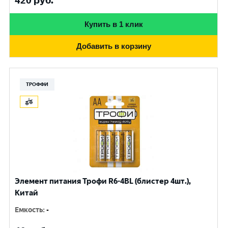
420
руб.
Купить в 1 клик
Добавить в корзину
ТРОФФИ
Элемент питания Трофи R6-4BL (блистер 4шт.),
Китай
Емкость
:
-