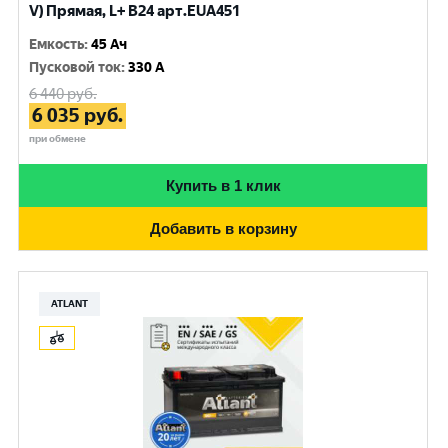
V) Прямая, L+ B24 арт.EUA451
Емкость
:
45 Ач
Пусковой ток
:
330 A
6 440
руб.
6 035
руб.
при обмене
Купить в 1 клик
Добавить в корзину
ATLANT