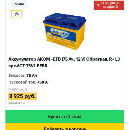
СЕГОДНЯ СО
АКОМ
СКИДКОЙ
Аккумулятор AKOM +EFB (75 Ач, 12 V) Обратная, R+ L3
арт.6СТ-75VL EFBR
Емкость
:
75 Ач
Пусковой ток
:
750 A
9 600
руб.
8 925
руб.
при обмене
Купить в 1 клик
Добавить в корзину