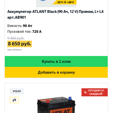
Аккумулятор ATLANT Black (90 Ач, 12 V) Прямая, L+ L4
арт.AB901
Емкость
:
90 Ач
Пусковой ток
:
720 A
9 460
руб.
8 650
руб.
при обмене
Купить в 1 клик
Добавить в корзину
СЕГОДНЯ СО
VOLAT
СКИДКОЙ