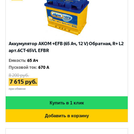
Аккумулятор AKOM +EFB (65 Ач, 12 V) Обратная, R+ L2
арт.6CT-65VL EFBR
Емкость
:
65 Ач
Пусковой ток
:
670 A
8 200
руб.
7 615
руб.
при обмене
Купить в 1 клик
Добавить в корзину