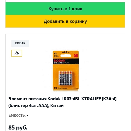
Купить в 1 клик
Добавить в корзину
KODAK
Элемент питания Kodak LR03-4BL XTRALIFE [K3A-4]
(блистер 4шт.AАА), Китай
Емкость
:
-
85
руб.