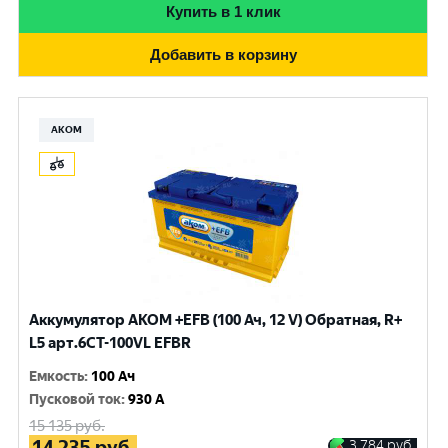
Купить в 1 клик
Добавить в корзину
АКОМ
Аккумулятор AKOM +EFB (100 Ач, 12 V) Обратная, R+
L5 арт.6СТ-100VL EFBR
Емкость
:
100 Ач
Пусковой ток
:
930 A
15 135
руб.
14 235
руб.
3 784
руб.