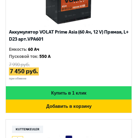
Аккумулятор VOLAT Prime Asia (60 Ач, 12 V) Прямая, L+
D23 арт.VPA601
Емкость
:
60 Ач
Пусковой ток
:
550 A
7 990
руб.
7 450
руб.
при обмене
Купить в 1 клик
Добавить в корзину
KUTTENKEULER