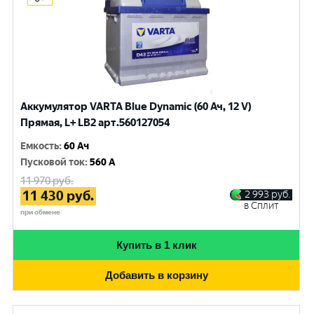
Аккумулятор VARTA Blue Dynamic (60 Ач, 12 V)
Прямая, L+ LB2 арт.560127054
Емкость
:
60 Ач
Пусковой ток
:
560 A
11 970
руб.
11 430
руб.
2 993
руб.
в Сплит
при обмене
Купить в 1 клик
Добавить в корзину