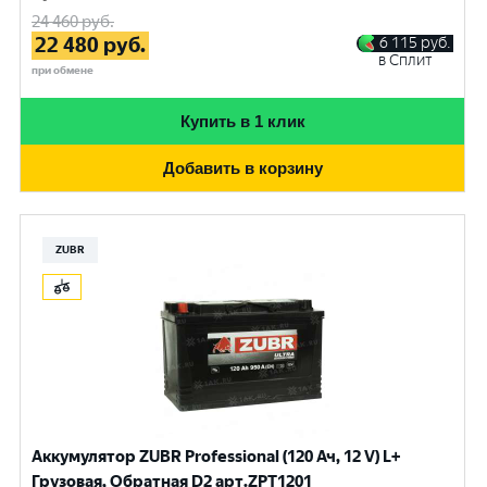
24 460
руб.
22 480
руб.
6 115
руб.
в Сплит
при обмене
Купить в 1 клик
Добавить в корзину
ZUBR
Аккумулятор ZUBR Professional (120 Ач, 12 V) L+
Грузовая, Обратная D2 арт.ZPT1201