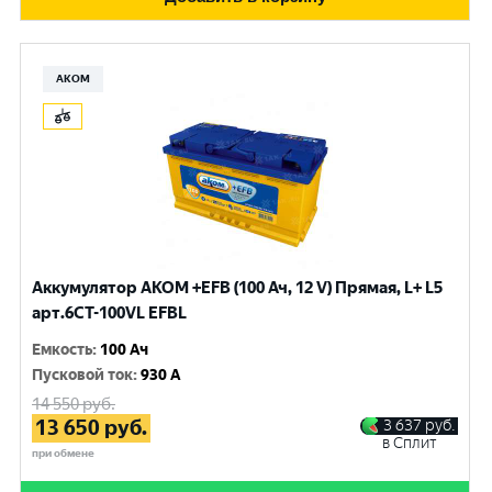
АКОМ
Аккумулятор AKOM +EFB (100 Ач, 12 V) Прямая, L+ L5
арт.6СТ-100VL EFBL
Емкость
:
100 Ач
Пусковой ток
:
930 A
14 550
руб.
13 650
руб.
3 637
руб.
в Сплит
при обмене