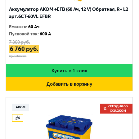
Аккумулятор AKOM +EFB (60 Ач, 12 V) Обратная, R+ L2
арт.6CТ-60VL EFBR
Емкость
:
60 Ач
Пусковой ток
:
600 A
7 300
руб.
6 760
руб.
при обмене
Купить в 1 клик
Добавить в корзину
СЕГОДНЯ СО
АКОМ
СКИДКОЙ