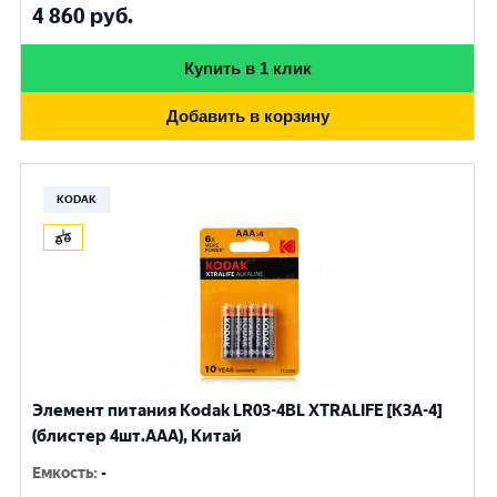
4 860
руб.
Купить в 1 клик
Добавить в корзину
KODAK
Элемент питания Kodak LR03-4BL XTRALIFE [K3A-4]
(блистер 4шт.AАА), Китай
Емкость
:
-