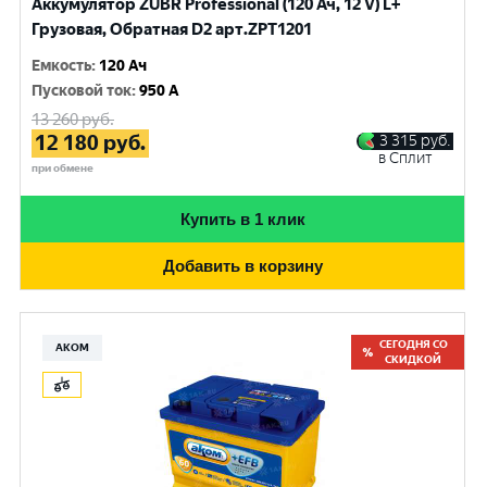
Аккумулятор ZUBR Professional (120 Ач, 12 V) L+
Грузовая, Обратная D2 арт.ZPT1201
Емкость
:
120 Ач
Пусковой ток
:
950 A
13 260
руб.
12 180
руб.
3 315
руб.
в Сплит
при обмене
Купить в 1 клик
Добавить в корзину
СЕГОДНЯ СО
АКОМ
СКИДКОЙ