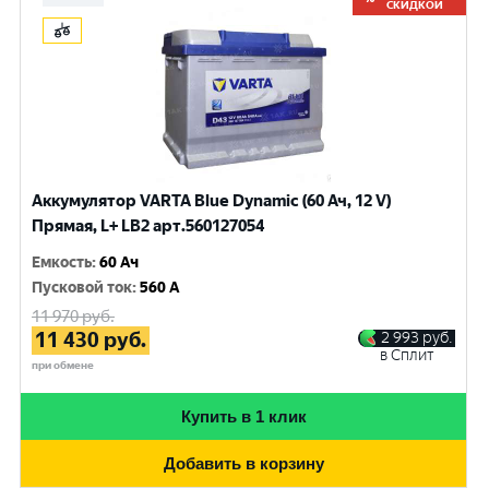
СКИДКОЙ
Аккумулятор VARTA Blue Dynamic (60 Ач, 12 V)
Прямая, L+ LB2 арт.560127054
Емкость
:
60 Ач
Пусковой ток
:
560 A
11 970
руб.
11 430
руб.
2 993
руб.
в Сплит
при обмене
Купить в 1 клик
Добавить в корзину