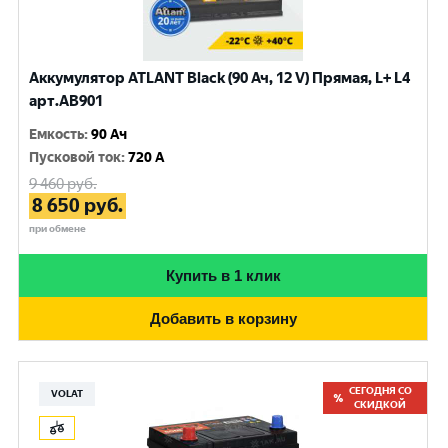
Аккумулятор ATLANT Black (90 Ач, 12 V) Прямая, L+ L4
арт.AB901
Емкость
:
90 Ач
Пусковой ток
:
720 A
9 460
руб.
8 650
руб.
при обмене
Купить в 1 клик
Добавить в корзину
СЕГОДНЯ СО
VOLAT
СКИДКОЙ