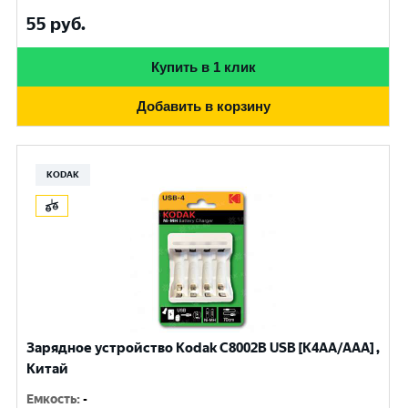
55
руб.
Купить в 1 клик
Добавить в корзину
KODAK
Зарядное устройство Kodak С8002B USB [K4AA/AAA] ,
Китай
Емкость
:
-