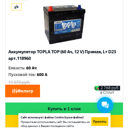
Аккумулятор TOPLA TOP (60 Ач, 12 V) Прямая, L+ D23
арт.118960
Емкость
:
60 Ач
Пусковой ток
:
600 A
11 070
руб.
10 530
руб.
2 768
руб.
Фильтр
в Сплит
при обмене
Купить в 1 клик
Сайт использует файлы Cookie (куки-файлы)
Добавить в корзину
Принять
Продолжая использовать сайт Вы соглашаетесь на
сбор данных о Вашем посещении сайта.