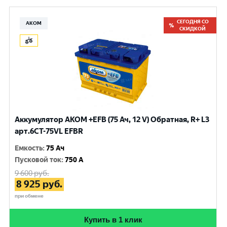
СЕГОДНЯ СО
АКОМ
СКИДКОЙ
Аккумулятор AKOM +EFB (75 Ач, 12 V) Обратная, R+ L3
арт.6СТ-75VL EFBR
Емкость
:
75 Ач
Пусковой ток
:
750 A
9 600
руб.
8 925
руб.
при обмене
Купить в 1 клик