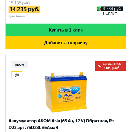
15 135
руб.
14 235
руб.
3 784
руб.
в Сплит
при обмене
Купить в 1 клик
Добавить в корзину
СЕГОДНЯ СО
АКОМ
СКИДКОЙ
Аккумулятор AKOM Asia (65 Ач, 12 V) Обратная, R+
D23 арт.75D23L 65AsiaR