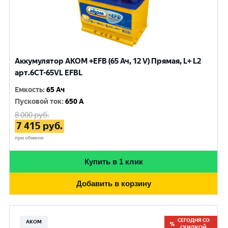
Аккумулятор AKOM +EFB (65 Ач, 12 V) Прямая, L+ L2
арт.6СТ-65VL EFBL
Емкость
:
65 Ач
Пусковой ток
:
650 A
8 000
руб.
7 415
руб.
при обмене
Купить в 1 клик
Добавить в корзину
СЕГОДНЯ СО
АКОМ
СКИДКОЙ