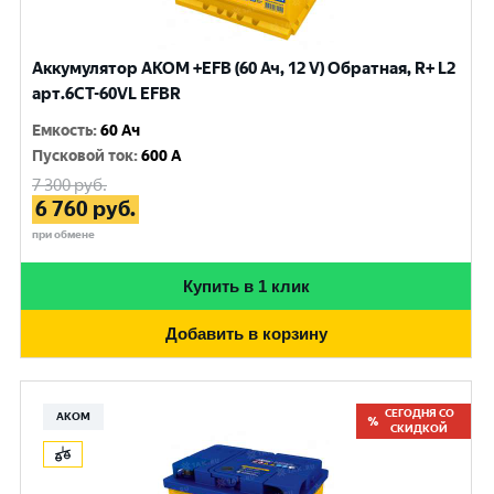
Аккумулятор AKOM +EFB (60 Ач, 12 V) Обратная, R+ L2
арт.6CТ-60VL EFBR
Емкость
:
60 Ач
Пусковой ток
:
600 A
7 300
руб.
6 760
руб.
при обмене
Купить в 1 клик
Добавить в корзину
СЕГОДНЯ СО
АКОМ
СКИДКОЙ