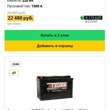
Емкость
:
220 Ач
Пусковой ток
:
1300 A
24 460
руб.
22 480
руб.
6 115
руб.
в Сплит
при обмене
Купить в 1 клик
Добавить в корзину
ZUBR