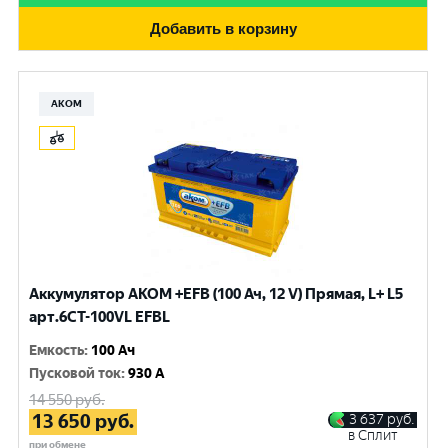
Добавить в корзину
АКОМ
Аккумулятор AKOM +EFB (100 Ач, 12 V) Прямая, L+ L5
арт.6СТ-100VL EFBL
Емкость
:
100 Ач
Пусковой ток
:
930 A
14 550
руб.
13 650
руб.
3 637
руб.
в Сплит
при обмене