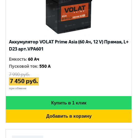
Аккумулятор VOLAT Prime Asia (60 Ач, 12 V) Прямая, L+
D23 арт.VPA601
Емкость
:
60 Ач
Пусковой ток
:
550 A
7 990
руб.
7 450
руб.
при обмене
Купить в 1 клик
Добавить в корзину