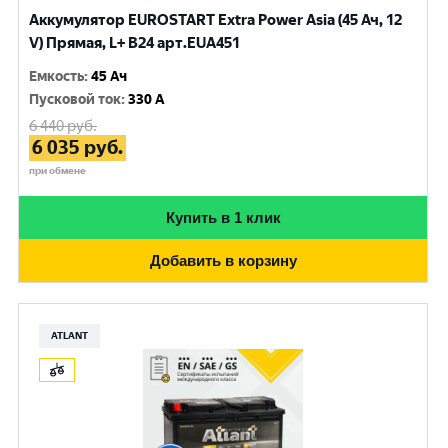
Аккумулятор EUROSTART Extra Power Asia (45 Ач, 12
V) Прямая, L+ B24 арт.EUA451
Емкость
:
45 Ач
Пусковой ток
:
330 A
6 440
руб.
6 035
руб.
при обмене
Купить в 1 клик
Добавить в корзину
ATLANT