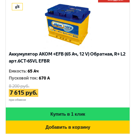
Аккумулятор AKOM +EFB (65 Ач, 12 V) Обратная, R+ L2
арт.6CT-65VL EFBR
Емкость
:
65 Ач
Пусковой ток
:
670 A
8 200
руб.
7 615
руб.
при обмене
Купить в 1 клик
Добавить в корзину