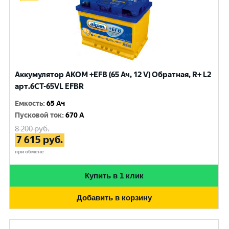
Аккумулятор AKOM +EFB (65 Ач, 12 V) Обратная, R+ L2
арт.6CT-65VL EFBR
Емкость
:
65 Ач
Пусковой ток
:
670 A
8 200
руб.
7 615
руб.
при обмене
Купить в 1 клик
Добавить в корзину