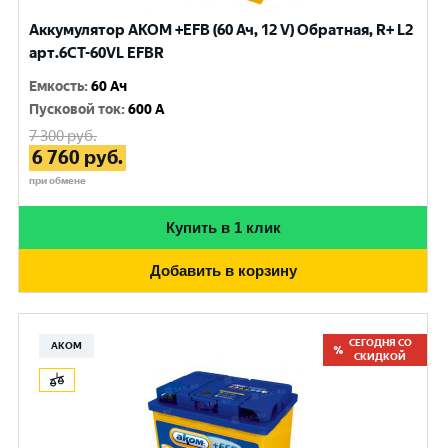
Аккумулятор AKOM +EFB (60 Ач, 12 V) Обратная, R+ L2
арт.6CТ-60VL EFBR
Емкость
:
60 Ач
Пусковой ток
:
600 A
7 300
руб.
6 760
руб.
при обмене
Купить в 1 клик
Добавить в корзину
СЕГОДНЯ СО
АКОМ
СКИДКОЙ