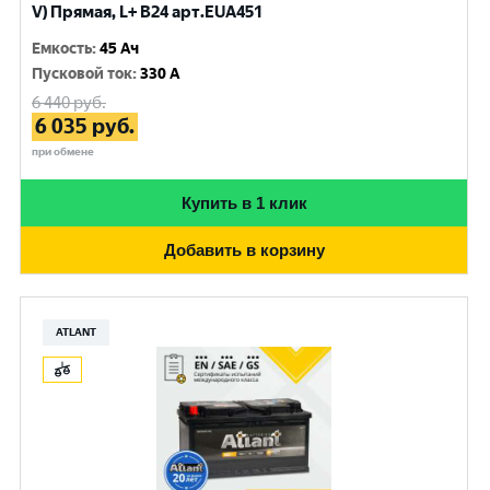
V) Прямая, L+ B24 арт.EUA451
Емкость
:
45 Ач
Пусковой ток
:
330 A
6 440
руб.
6 035
руб.
при обмене
Купить в 1 клик
Добавить в корзину
ATLANT