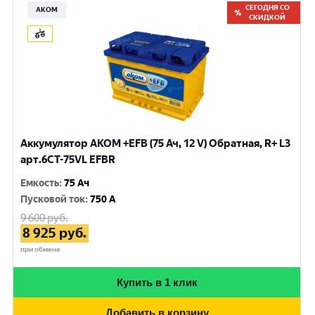
СЕГОДНЯ СО
АКОМ
СКИДКОЙ
Аккумулятор AKOM +EFB (75 Ач, 12 V) Обратная, R+ L3
арт.6СТ-75VL EFBR
Емкость
:
75 Ач
Пусковой ток
:
750 A
9 600
руб.
8 925
руб.
при обмене
Купить в 1 клик
Добавить в корзину