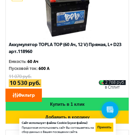
Аккумулятор TOPLA TOP (60 Ач, 12 V) Прямая, L+ D23
арт.118960
Емкость
:
60 Ач
Пусковой ток
:
600 A
11 070
руб.
10 530
руб.
2 768
руб.
в Сплит
при обмене
Фильтр
Купить в 1 клик
Добавить в корзину
Сайт использует файлы Cookie (куки-файлы)
Принять
Продолжая использовать сайт Вы соглашаетесь на
сбор данных о Вашем посещении сайта.