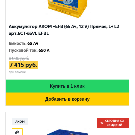
Аккумулятор AKOM +EFB (65 Ач, 12 V) Прямая, L+ L2
арт.6СТ-65VL EFBL
Емкость
:
65 Ач
Пусковой ток
:
650 A
8 000
руб.
7 415
руб.
при обмене
Купить в 1 клик
Добавить в корзину
СЕГОДНЯ СО
АКОМ
СКИДКОЙ