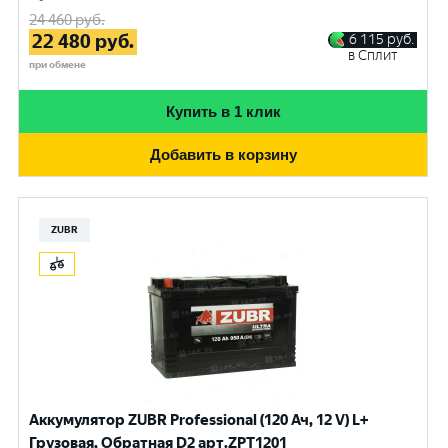
24 460
руб.
22 480
руб.
6 115
руб.
в Сплит
при обмене
Купить в 1 клик
Добавить в корзину
ZUBR
Аккумулятор ZUBR Professional (120 Ач, 12 V) L+
Грузовая, Обратная D2 арт.ZPT1201