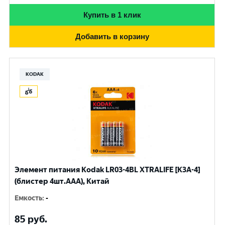
Купить в 1 клик
Добавить в корзину
KODAK
Элемент питания Kodak LR03-4BL XTRALIFE [K3A-4]
(блистер 4шт.AАА), Китай
Емкость
:
-
85
руб.