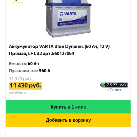
Аккумулятор VARTA Blue Dynamic (60 Ач, 12 V)
Прямая, L+ LB2 арт.560127054
Емкость
:
60 Ач
Пусковой ток
:
560 A
11 970
руб.
11 430
руб.
2 993
руб.
в Сплит
при обмене
Купить в 1 клик
Добавить в корзину