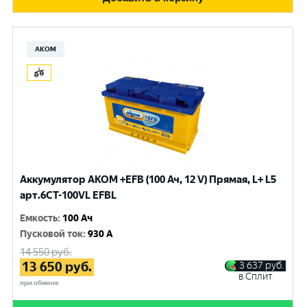
АКОМ
Аккумулятор AKOM +EFB (100 Ач, 12 V) Прямая, L+ L5
арт.6СТ-100VL EFBL
Емкость
:
100 Ач
Пусковой ток
:
930 A
14 550
руб.
13 650
руб.
3 637
руб.
в Сплит
при обмене