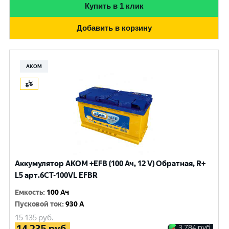
Купить в 1 клик
Добавить в корзину
АКОМ
Аккумулятор AKOM +EFB (100 Ач, 12 V) Обратная, R+
L5 арт.6СТ-100VL EFBR
Емкость
:
100 Ач
Пусковой ток
:
930 A
15 135
руб.
14 235
руб.
3 784
руб.