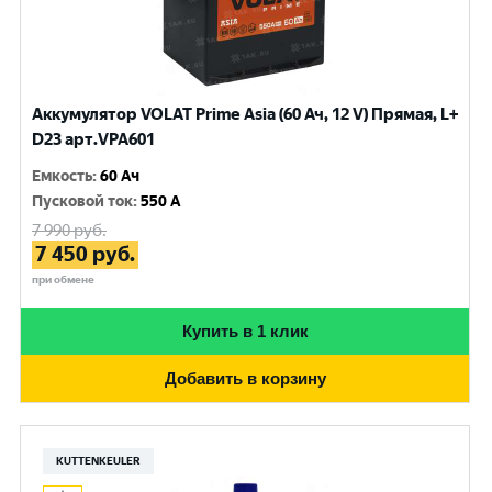
Аккумулятор VOLAT Prime Asia (60 Ач, 12 V) Прямая, L+
D23 арт.VPA601
Емкость
:
60 Ач
Пусковой ток
:
550 A
7 990
руб.
7 450
руб.
при обмене
Купить в 1 клик
Добавить в корзину
KUTTENKEULER