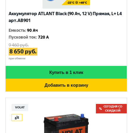
Аккумулятор ATLANT Black (90 Ач, 12 V) Прямая, L+ L4
арт.AB901
Емкость
:
90 Ач
Пусковой ток
:
720 A
9 460
руб.
8 650
руб.
при обмене
Купить в 1 клик
Добавить в корзину
СЕГОДНЯ СО
VOLAT
СКИДКОЙ