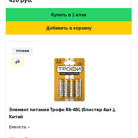
420
руб.
Купить в 1 клик
Добавить в корзину
ТРОФФИ
Элемент питания Трофи R6-4BL (блистер 4шт.),
Китай
Емкость
:
-