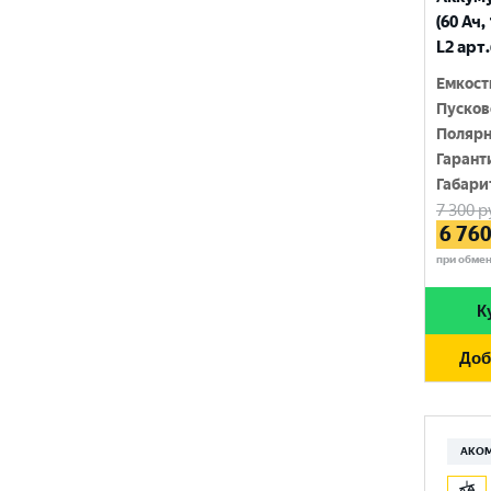
210 Ач
(60 Ач,
MINSU
800 A
L2 арт
215 Ач
MOLL
815 A
Емкост
220 Ач
Пусков
MUTLU
820 A
Полярн
225 Ач
MYWAY
Гарант
830 A
230 Ач
Габари
NORDSTERN
840 A
7 300
р
250 Ач
6 76
NORDSTERN Evolution
850 A
при обме
OPTIMA
860 A
К
POLUS ARCTIC
870 A
Доб
RIDER
880 A
ROCKET
890 A
SEBANG
АКО
900 A