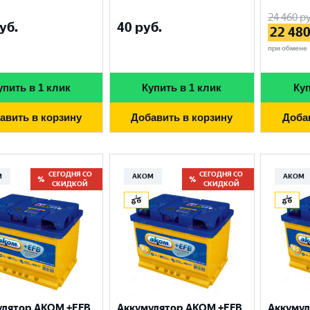
24 460
ру
уб.
40
руб.
22 48
при обмене
упить в 1 клик
Купить в 1 клик
Куп
авить в корзину
Добавить в корзину
Доба
СЕГОДНЯ СО
СЕГОДНЯ СО
М
АКОМ
АКОМ
СКИДКОЙ
СКИДКОЙ
улятор AKOM +EFB
Аккумулятор AKOM +EFB
Аккумул