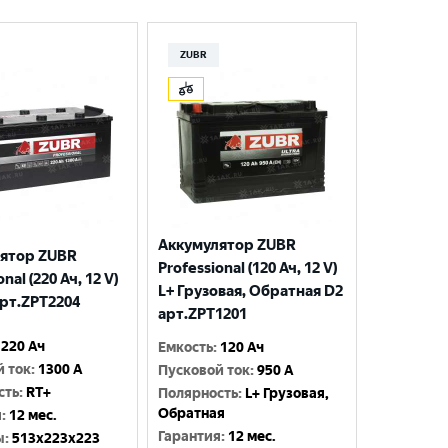
ZUBR
Аккумулятор ZUBR
ятор ZUBR
Professional (120 Ач, 12 V)
nal (220 Ач, 12 V)
L+ Грузовая, Обратная D2
арт.ZPT2204
арт.ZPT1201
220 Ач
Емкость
:
120 Ач
й ток
:
1300 A
Пусковой ток
:
950 A
сть
:
RT+
Полярность
:
L+ Грузовая,
Обратная
я
:
12 мес.
Гарантия
:
12 мес.
ы
:
513x223x223