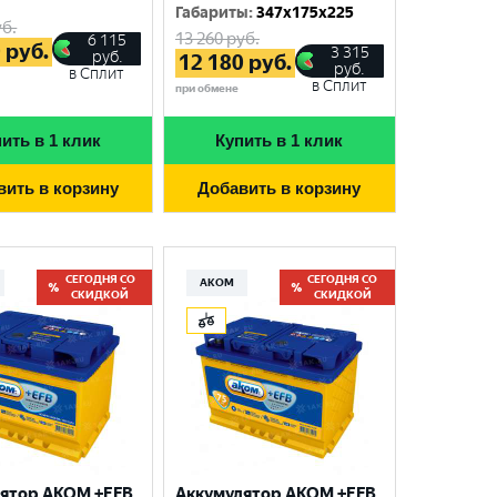
Габариты
:
347x175x225
б.
13 260
руб.
6 115
0
руб.
3 315
руб.
12 180
руб.
руб.
в Сплит
в Сплит
при обмене
ить в 1 клик
Купить в 1 клик
вить в корзину
Добавить в корзину
СЕГОДНЯ СО
СЕГОДНЯ СО
АКОМ
СКИДКОЙ
СКИДКОЙ
ятор AKOM +EFB
Аккумулятор AKOM +EFB