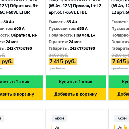
 12 V) Обратная, R+
(65 Ач, 12 V) Прямая, L+ L2
(65 Ач, 
.6CТ-60VL EFBR
арт.6СТ-65VL EFBL
L2 арт.
ь
:
60 Ач
Емкость
:
65 Ач
Емкость
:
ой ток
:
600 A
Пусковой ток
:
650 A
Пусково
ость
:
Обратная, R+
Полярность
:
Прямая, L+
Полярно
ия
:
24 мес.
Гарантия
:
24 мес.
Гаранти
ты
:
242x175x190
Габариты
:
242x175x190
Габарит
уб.
8 000
руб.
8 200
руб
0
руб.
7 415
руб.
7 615
не
при обмене
при обмене
упить в 1 клик
Купить в 1 клик
Куп
авить в корзину
Добавить в корзину
Доба
М
АКОМ
АКОМ