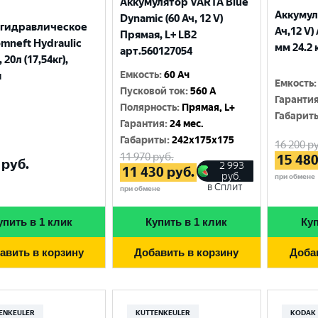
Аккумулятор VARTA Blue
Аккумул
Dynamic (60 Ач, 12 V)
 гидравлическое
Ач,12 V)
Прямая, L+ LB2
mneft Hydraulic
мм 24.2 
арт.560127054
 20л (17,54кг),
Емкость
:
60 Ач
я
Емкость
:
Пусковой ток
:
560 A
Гаранти
Полярность
:
Прямая, L+
Габарит
Гарантия
:
24 мес.
Габариты
:
242x175x175
16 200
ру
11 970
руб.
15 48
руб.
2 993
11 430
руб.
руб.
при обмене
в Сплит
при обмене
упить в 1 клик
Купить в 1 клик
Куп
авить в корзину
Добавить в корзину
Доба
ENKEULER
KUTTENKEULER
KODAK