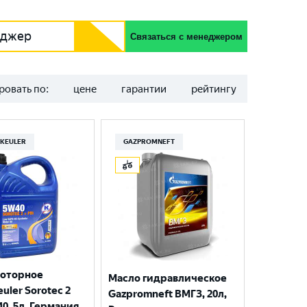
еджер
Связаться с менеджером
ровать по:
цене
гарантии
рейтингу
KEULER
GAZPROMNEFT
моторное
Масло гидравлическое
uler Sorotec 2
Gazpromneft ВМГЗ, 20л,
40, 5л, Германия