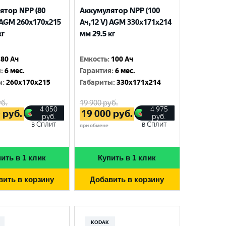
ятор NPP (80
Аккумулятор NPP (100
 AGM 260x170x215
Ач,12 V) AGM 330x171x214
кг
мм 29.5 кг
80 Ач
Емкость
:
100 Ач
я
:
6 мес.
Гарантия
:
6 мес.
ы
:
260x170x215
Габариты
:
330x171x214
б.
19 900
руб.
4 050
4 975
0
руб.
19 000
руб.
руб.
руб.
в Сплит
в Сплит
при обмене
ить в 1 клик
Купить в 1 клик
вить в корзину
Добавить в корзину
KODAK