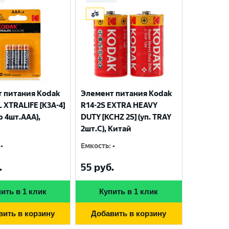
 питания Kodak
Элемент питания Kodak
 XTRALIFE [K3A-4]
R14-2S EXTRA HEAVY
р 4шт.AАА),
DUTY [KCHZ 2S] (уп. TRAY
2шт.C), Китай
-
Емкость
:
-
.
55
руб.
ить в 1 клик
Купить в 1 клик
вить в корзину
Добавить в корзину