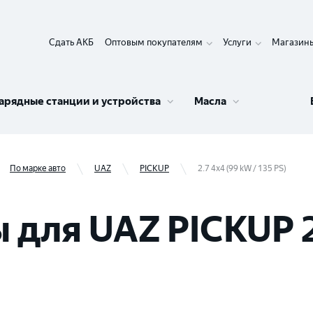
Сдать АКБ
Оптовым покупателям
Услуги
Магазин
арядные станции и устройства
Масла
По марке авто
UAZ
PICKUP
2.7 4x4 (99 kW / 135 PS)
для UAZ PICKUP 2.