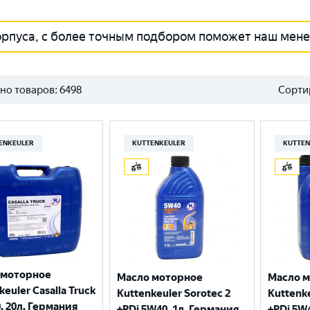
орпуса, с более точным подбором поможет наш мен
но товаров:
6498
Сорти
ENKEULER
KUTTENKEULER
KUTTEN
 моторное
Масло моторное
Масло 
keuler Casalla Truck
Kuttenkeuler Sorotec 2
Kuttenke
, 20л, Германия
+PDi 5W40, 1л, Германия
+PDi 5W