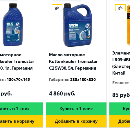
Элемент
 моторное
Масло моторное
LR03-4BL
keuler Tronicstar
Kuttenkeuler Tronicstar
(блисте
0, 1л, Германия
C2 5W30, 5л, Германия
Китай
ты
:
130x70x145
Габариты
:
230x130x330
Емкость
:
руб.
4 860
руб.
Выберите ваш город
85
руб
упить в 1 клик
Купить в 1 клик
Куп
Великий Новгород
Санкт-Петербург
авить в корзину
Добавить в корзину
Доба
Гатчина
Смоленск