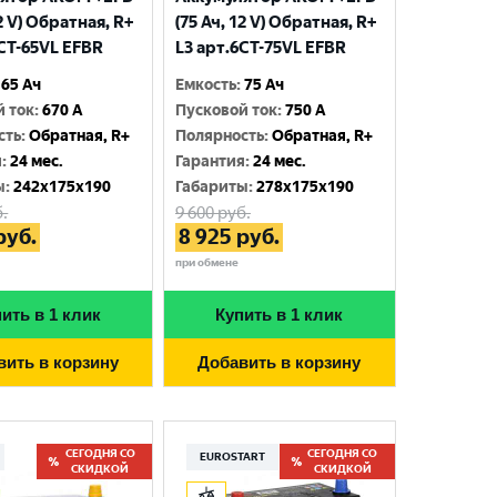
12 V) Обратная, R+
(75 Ач, 12 V) Обратная, R+
6CT-65VL EFBR
L3 арт.6СТ-75VL EFBR
65 Ач
Емкость
:
75 Ач
й ток
:
670 A
Пусковой ток
:
750 A
сть
:
Обратная, R+
Полярность
:
Обратная, R+
я
:
24 мес.
Гарантия
:
24 мес.
ы
:
242x175x190
Габариты
:
278x175x190
.
9 600
руб.
руб.
8 925
руб.
при обмене
ить в 1 клик
Купить в 1 клик
вить в корзину
Добавить в корзину
СЕГОДНЯ СО
СЕГОДНЯ СО
EUROSTART
СКИДКОЙ
СКИДКОЙ