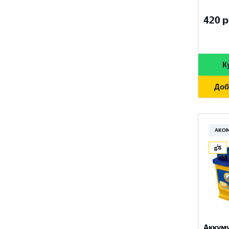
FURUKAWA BATTERY
690 A
96 Ач
420
р
GANZ
700 A
97 Ач
GIGAWATT
710 A
100 Ач
GIVER
К
720 A
105 Ач
HANKOOK
730 A
Доб
110 Ач
HOG
740 A
120 Ач
HOWTER
750 A
АКО
132 Ач
ISKRA ENERGY
760 A
140 Ач
MAGNUM
765 A
180 Ач
MEGA START
770 A
190 Ач
METACO
780 A
200 Ач
MILES
790 A
Аккум