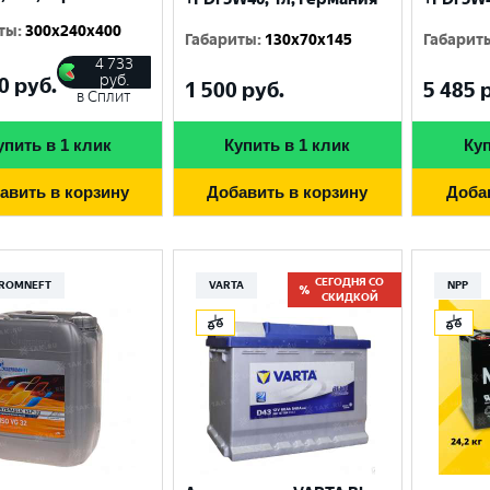
ты
:
300x240x400
Габариты
:
130x70x145
Габарит
4 733
руб.
0
руб.
1 500
руб.
5 485
р
в Сплит
упить в 1 клик
Купить в 1 клик
Куп
авить в корзину
Добавить в корзину
Доба
СЕГОДНЯ СО
ROMNEFT
VARTA
NPP
СКИДКОЙ