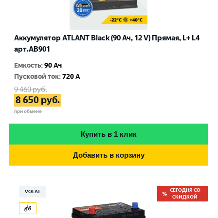
Аккумулятор ATLANT Black (90 Ач, 12 V) Прямая, L+ L4
арт.AB901
Емкость
:
90 Ач
Пусковой ток
:
720 A
9 460
руб.
8 650
руб.
при обмене
Купить в 1 клик
Добавить в корзину
СЕГОДНЯ СО
VOLAT
СКИДКОЙ