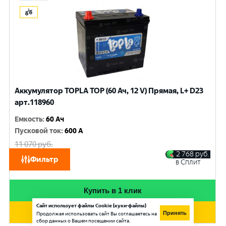
Аккумулятор TOPLA TOP (60 Ач, 12 V) Прямая, L+ D23
арт.118960
Емкость
:
60 Ач
Пусковой ток
:
600 A
11 070
руб.
10 530
руб.
2 768
руб.
Фильтр
в Сплит
при обмене
Купить в 1 клик
Сайт использует файлы Cookie (куки-файлы)
Добавить в корзину
Принять
Продолжая использовать сайт Вы соглашаетесь на
сбор данных о Вашем посещении сайта.