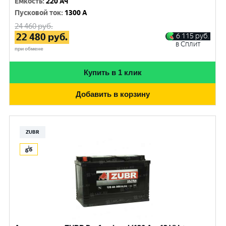
Емкость
:
220 Ач
Пусковой ток
:
1300 A
24 460
руб.
22 480
руб.
6 115
руб.
в Сплит
при обмене
Купить в 1 клик
Добавить в корзину
ZUBR