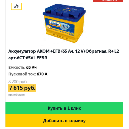
Аккумулятор AKOM +EFB (65 Ач, 12 V) Обратная, R+ L2
арт.6CT-65VL EFBR
Емкость
:
65 Ач
Пусковой ток
:
670 A
8 200
руб.
7 615
руб.
при обмене
Купить в 1 клик
Добавить в корзину