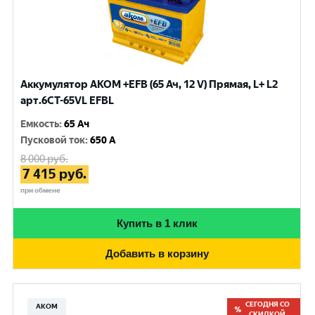
Аккумулятор AKOM +EFB (65 Ач, 12 V) Прямая, L+ L2
арт.6СТ-65VL EFBL
Емкость
:
65 Ач
Пусковой ток
:
650 A
8 000
руб.
7 415
руб.
при обмене
Купить в 1 клик
Добавить в корзину
СЕГОДНЯ СО
АКОМ
СКИДКОЙ