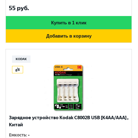
55
руб.
Купить в 1 клик
Добавить в корзину
KODAK
Зарядное устройство Kodak С8002B USB [K4AA/AAA] ,
Китай
Емкость
:
-