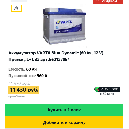
СКИДКОЙ
Аккумулятор VARTA Blue Dynamic (60 Ач, 12 V)
Прямая, L+ LB2 арт.560127054
Емкость
:
60 Ач
Пусковой ток
:
560 A
11 970
руб.
11 430
руб.
2 993
руб.
в Сплит
при обмене
Купить в 1 клик
Добавить в корзину