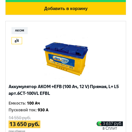
Добавить в корзину
АКОМ
Аккумулятор AKOM +EFB (100 Ач, 12 V) Прямая, L+ L5
арт.6СТ-100VL EFBL
Емкость
:
100 Ач
Пусковой ток
:
930 A
14 550
руб.
13 650
руб.
3 637
руб.
в Сплит
при обмене