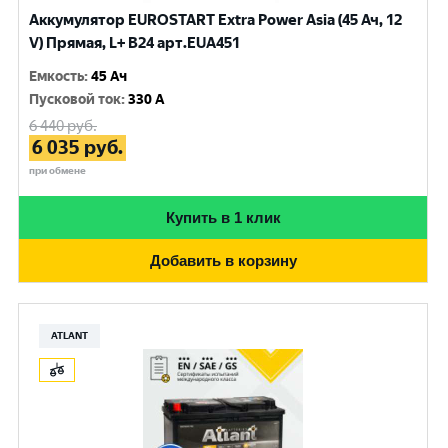
Аккумулятор EUROSTART Extra Power Asia (45 Ач, 12
V) Прямая, L+ B24 арт.EUA451
Емкость
:
45 Ач
Пусковой ток
:
330 A
6 440
руб.
6 035
руб.
при обмене
Купить в 1 клик
Добавить в корзину
ATLANT