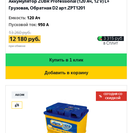
Аккумулятор ZUBR Professional (120 Ач, 12 V) L+
Грузовая, Обратная D2 арт.ZPT1201
Емкость
:
120 Ач
Пусковой ток
:
950 A
13 260
руб.
12 180
руб.
3 315
руб.
в Сплит
при обмене
Купить в 1 клик
Добавить в корзину
СЕГОДНЯ СО
АКОМ
СКИДКОЙ