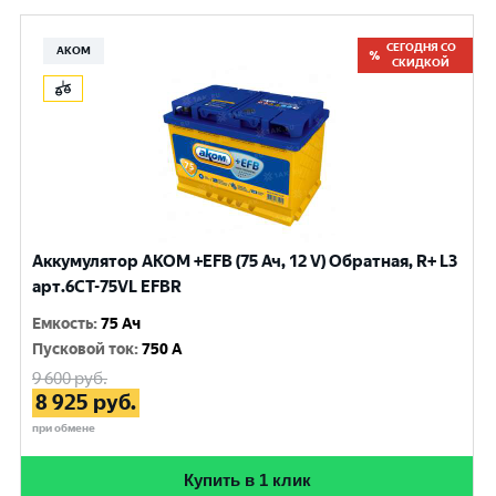
СЕГОДНЯ СО
АКОМ
СКИДКОЙ
Аккумулятор AKOM +EFB (75 Ач, 12 V) Обратная, R+ L3
арт.6СТ-75VL EFBR
Емкость
:
75 Ач
Пусковой ток
:
750 A
9 600
руб.
8 925
руб.
при обмене
Купить в 1 клик