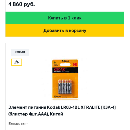
4 860
руб.
Купить в 1 клик
Добавить в корзину
KODAK
Элемент питания Kodak LR03-4BL XTRALIFE [K3A-4]
(блистер 4шт.AАА), Китай
Емкость
:
-