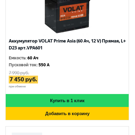
Аккумулятор VOLAT Prime Asia (60 Ач, 12 V) Прямая, L+
D23 арт.VPA601
Емкость
:
60 Ач
Пусковой ток
:
550 A
7 990
руб.
7 450
руб.
при обмене
Купить в 1 клик
Добавить в корзину