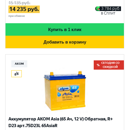
15 135
руб.
14 235
руб.
3 784
руб.
в Сплит
при обмене
Купить в 1 клик
Добавить в корзину
СЕГОДНЯ СО
АКОМ
СКИДКОЙ
Аккумулятор AKOM Asia (65 Ач, 12 V) Обратная, R+
D23 арт.75D23L 65AsiaR