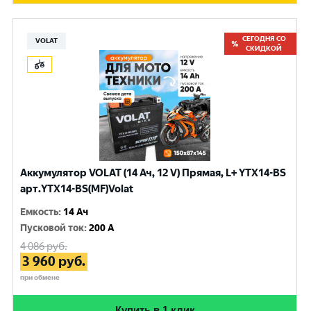
СЕГОДНЯ СО
VOLAT
СКИДКОЙ
Аккумулятор VOLAT (14 Ач, 12 V) Прямая, L+ YTX14-BS
арт.YTX14-BS(MF)Volat
Емкость
:
14 Ач
Пусковой ток
:
200 A
4 086
руб.
3 960
руб.
при обмене
Купить в 1 клик