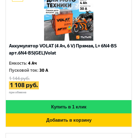
Аккумулятор VOLAT (4 Ач, 6 V) Прямая, L+ 6N4-BS
арт.6N4-BS(GEL)Volat
Емкость
:
4 Ач
Пусковой ток
:
30 A
1 144
руб.
1 108
руб.
при обмене
Купить в 1 клик
Добавить в корзину