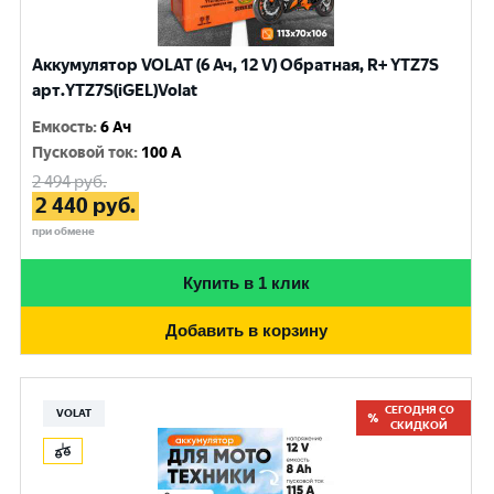
Аккумулятор VOLAT (6 Ач, 12 V) Обратная, R+ YTZ7S
арт.YTZ7S(iGEL)Volat
Емкость
:
6 Ач
Пусковой ток
:
100 A
2 494
руб.
2 440
руб.
при обмене
Купить в 1 клик
Добавить в корзину
СЕГОДНЯ СО
VOLAT
СКИДКОЙ