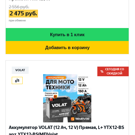
2 556
руб.
2 475
руб.
при обмене
Купить в 1 клик
Добавить в корзину
СЕГОДНЯ СО
VOLAT
СКИДКОЙ
Аккумулятор VOLAT (12 Ач, 12 V) Прямая, L+ YTX12-BS
арт.YTX12-BS(MF)Volat