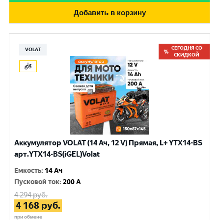
Добавить в корзину
СЕГОДНЯ СО
VOLAT
СКИДКОЙ
Аккумулятор VOLAT (14 Ач, 12 V) Прямая, L+ YTX14-BS
арт.YTX14-BS(iGEL)Volat
Емкость
:
14 Ач
Пусковой ток
:
200 A
4 294
руб.
4 168
руб.
при обмене