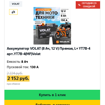
СЕГОДНЯ СО
VOLAT
СКИДКОЙ
Аккумулятор VOLAT (8 Ач, 12 V) Прямая, L+ YT7B-4
арт.YT7B-4(MF)Volat
Емкость
:
8 Ач
Пусковой ток
:
130 A
2 224
руб.
2 152
руб.
при обмене
Купить в 1 клик
Добавить в корзину