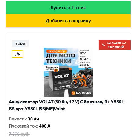
Купить в 1 клик
Добавить в корзину
СЕГОДНЯ СО
VOLAT
СКИДКОЙ
Аккумулятор VOLAT (30 Ач, 12 V) Обратная, R+ YB30L-
BS арт.YB30L-BS(MF)Volat
Емкость
:
30 Ач
Пусковой ток
:
400 A
7 596
руб.