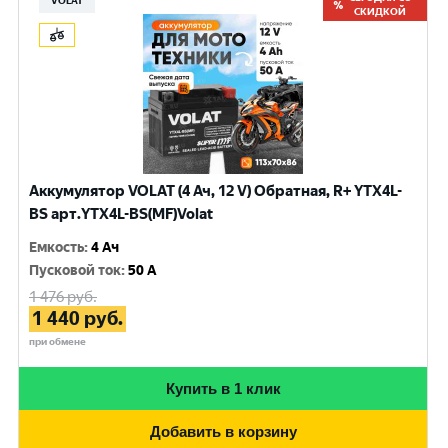
VOLAT
СКИДКОЙ
Аккумулятор VOLAT (4 Ач, 12 V) Обратная, R+ YTX4L-
BS арт.YTX4L-BS(MF)Volat
Емкость
:
4 Ач
Пусковой ток
:
50 A
1 476
руб.
1 440
руб.
при обмене
Купить в 1 клик
Добавить в корзину