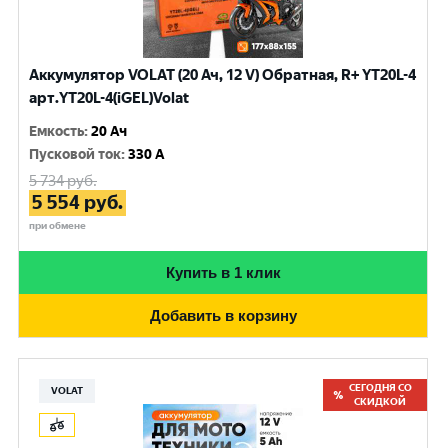
Аккумулятор VOLAT (20 Ач, 12 V) Обратная, R+ YT20L-4
арт.YT20L-4(iGEL)Volat
Емкость
:
20 Ач
Пусковой ток
:
330 A
5 734
руб.
5 554
руб.
при обмене
Купить в 1 клик
Добавить в корзину
СЕГОДНЯ СО
VOLAT
СКИДКОЙ