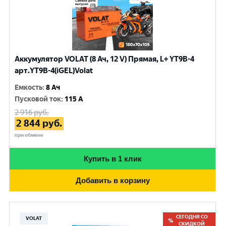
Аккумулятор VOLAT (8 Ач, 12 V) Прямая, L+ YT9B-4
арт.YT9B-4(iGEL)Volat
Емкость
:
8 Ач
Пусковой ток
:
115 A
2 916
руб.
2 844
руб.
при обмене
Купить в 1 клик
Добавить в корзину
СЕГОДНЯ СО
VOLAT
СКИДКОЙ