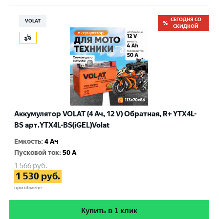
СЕГОДНЯ СО
VOLAT
СКИДКОЙ
Аккумулятор VOLAT (4 Ач, 12 V) Обратная, R+ YTX4L-
BS арт.YTX4L-BS(iGEL)Volat
Емкость
:
4 Ач
Пусковой ток
:
50 A
1 566
руб.
1 530
руб.
при обмене
Купить в 1 клик