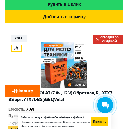
Купить в 1 клик
Добавить в корзину
СЕГОДНЯ СО
VOLAT
СКИДКОЙ
Фильтр
Аккумулятор VOLAT (7 Ач, 12 V) Обратная, R+ YTX7L-
BS арт.YTX7L-BS(iGEL)Volat
Емкость
:
7 Ач
Пусковой ток
:
100 A
Сайт использует файлы Cookie (куки-файлы)
Принять
Продолжая использовать сайт Вы соглашаетесь на
2 314
руб.
сбор данных о Вашем посещении сайта.