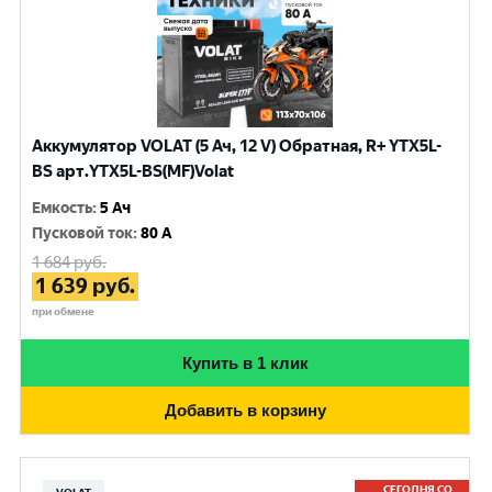
Аккумулятор VOLAT (5 Ач, 12 V) Обратная, R+ YTX5L-
BS арт.YTX5L-BS(MF)Volat
Емкость
:
5 Ач
Пусковой ток
:
80 A
1 684
руб.
1 639
руб.
при обмене
Купить в 1 клик
Добавить в корзину
СЕГОДНЯ СО