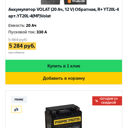
Аккумулятор VOLAT (20 Ач, 12 V) Обратная, R+ YT20L-4
арт.YT20L-4(MF)Volat
Емкость
:
20 Ач
Пусковой ток
:
330 A
5 464
руб.
5 284
руб.
при обмене
Купить в 1 клик
Добавить в корзину
СЕГОДНЯ СО
PRIME
СКИДКОЙ