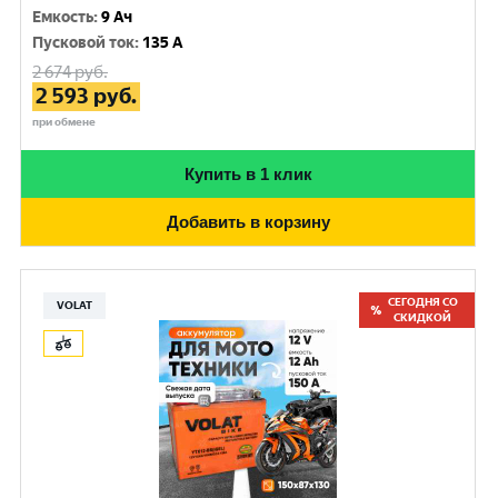
Емкость
:
9 Ач
Пусковой ток
:
135 A
2 674
руб.
2 593
руб.
при обмене
Купить в 1 клик
Добавить в корзину
СЕГОДНЯ СО
VOLAT
СКИДКОЙ