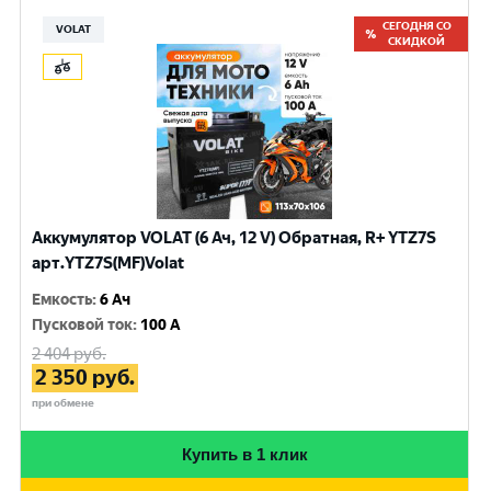
СЕГОДНЯ СО
VOLAT
СКИДКОЙ
Аккумулятор VOLAT (6 Ач, 12 V) Обратная, R+ YTZ7S
арт.YTZ7S(MF)Volat
Емкость
:
6 Ач
Пусковой ток
:
100 A
2 404
руб.
2 350
руб.
при обмене
Купить в 1 клик