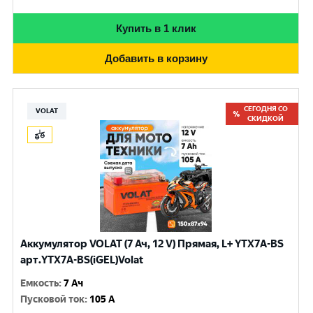
Купить в 1 клик
Добавить в корзину
СЕГОДНЯ СО
VOLAT
СКИДКОЙ
Аккумулятор VOLAT (7 Ач, 12 V) Прямая, L+ YTX7A-BS
арт.YTX7A-BS(iGEL)Volat
Емкость
:
7 Ач
Пусковой ток
:
105 A