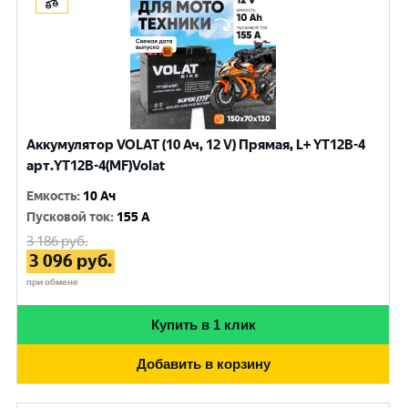
Аккумулятор VOLAT (10 Ач, 12 V) Прямая, L+ YT12B-4
арт.YT12B-4(MF)Volat
Емкость
:
10 Ач
Пусковой ток
:
155 A
3 186
руб.
3 096
руб.
при обмене
Купить в 1 клик
Добавить в корзину