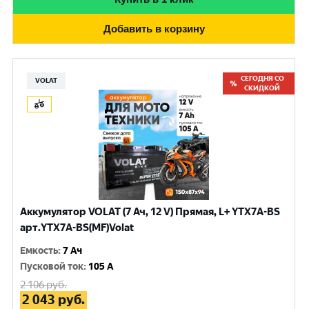
Добавить в корзину
СЕГОДНЯ СО
VOLAT
СКИДКОЙ
Аккумулятор VOLAT (7 Ач, 12 V) Прямая, L+ YTX7A-BS
арт.YTX7A-BS(MF)Volat
Емкость
:
7 Ач
Пусковой ток
:
105 A
2 106
руб.
2 043
руб.