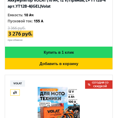
Аккумулятор VOLAT (10 Ач, 12 V) Прямая, L+ YT12B-4
арт.YT12B-4(iGEL)Volat
Емкость
:
10 Ач
Пусковой ток
:
155 A
3 366
руб.
3 276
руб.
при обмене
Купить в 1 клик
Добавить в корзину
СЕГОДНЯ СО
VOLAT
СКИДКОЙ