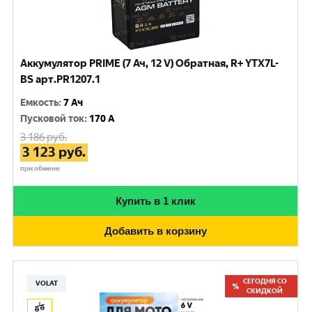
Аккумулятор PRIME (7 Ач, 12 V) Обратная, R+ YTX7L-
BS арт.PR1207.1
Емкость
:
7 Ач
Пусковой ток
:
170 A
3 186
руб.
3 123
руб.
при обмене
Купить в 1 клик
Добавить в корзину
СЕГОДНЯ СО
VOLAT
СКИДКОЙ