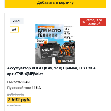
Добавить в корзину
СЕГОДНЯ СО
VOLAT
СКИДКОЙ
Аккумулятор VOLAT (8 Ач, 12 V) Прямая, L+ YT9B-4
арт.YT9B-4(MF)Volat
Емкость
:
8 Ач
Пусковой ток
:
115 A
2 764
руб.
2 692
руб.
при обмене