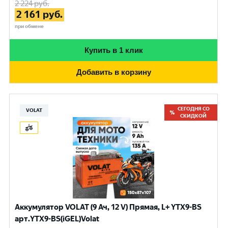
2 224
руб.
2 161
руб.
при обмене
Купить в 1 клик
Добавить в корзину
СЕГОДНЯ СО
VOLAT
СКИДКОЙ
Аккумулятор VOLAT (9 Ач, 12 V) Прямая, L+ YTX9-BS
арт.YTX9-BS(iGEL)Volat