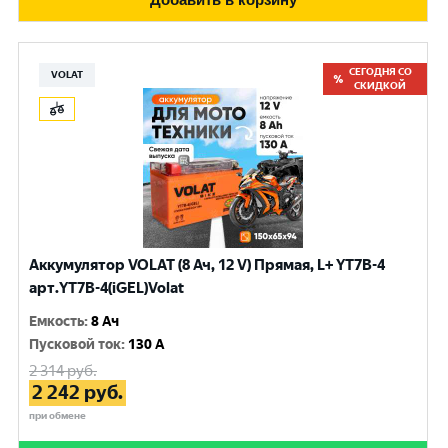
СЕГОДНЯ СО
VOLAT
СКИДКОЙ
Аккумулятор VOLAT (8 Ач, 12 V) Прямая, L+ YT7B-4
арт.YT7B-4(iGEL)Volat
Емкость
:
8 Ач
Пусковой ток
:
130 A
2 314
руб.
2 242
руб.
при обмене