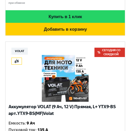
при обмене
Купить в 1 клик
Добавить в корзину
СЕГОДНЯ СО
VOLAT
СКИДКОЙ
Аккумулятор VOLAT (9 Ач, 12 V) Прямая, L+ YTX9-BS
арт.YTX9-BS(MF)Volat
Емкость
:
9 Ач
Пусковой ток
:
135 A