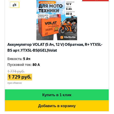
Аккумулятор VOLAT (5 Ач, 12 V) Обратная, R+ YTX5L-
BS арт.YTX5L-BS(iGEL)Volat
Емкость
:
5 Ач
Пусковой ток
:
80 A
1 774
руб.
1 729
руб.
при обмене
Купить в 1 клик
Добавить в корзину