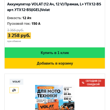
Аккумулятор VOLAT (12 Ач, 12 V) Прямая, L+ YTX12-BS
арт.YTX12-BS(iGEL)Volat
Емкость
:
12 Ач
Пусковой ток
:
150 A
3 366
руб.
3 258
руб.
при обмене
Купить в 1 клик
Добавить в корзину
СЕГОДНЯ СО
VOLAT
СКИДКОЙ