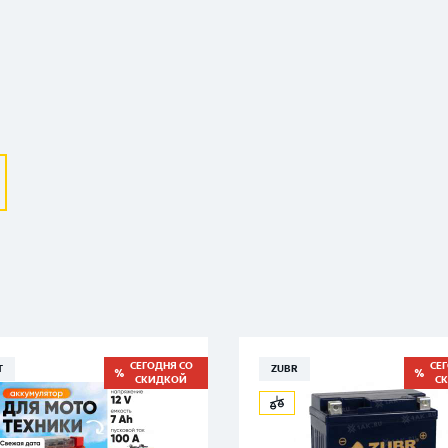
Выберите ваш город
Великий Новгород
Санкт-Петербург
Гатчина
Смоленск
Москва
СЕГОДНЯ СО
СЕ
T
ZUBR
СКИДКОЙ
С