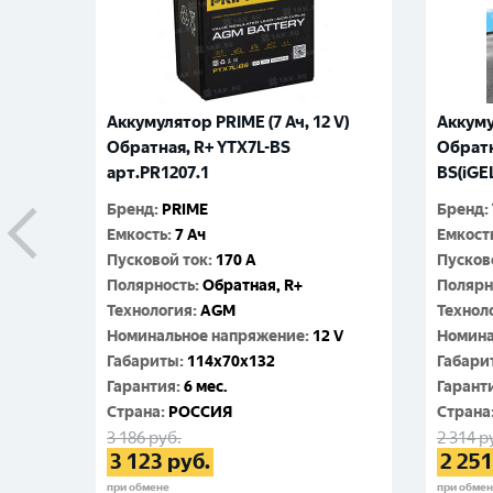
Аккумулятор PRIME (7 Ач, 12 V)
Аккуму
Обратная, R+ YTX7L-BS
Обратн
арт.PR1207.1
BS(iGE
Бренд
:
PRIME
Бренд
:
Емкость
:
7 Ач
Емкост
Пусковой ток
:
170 A
Пусков
Полярность
:
Обратная, R+
Полярн
Технология
:
AGM
Технол
Номинальное напряжение
:
12 V
Номина
Габариты
:
114x70x132
Габари
Гарантия
:
6 мес.
Гарант
Cтрана
:
РОССИЯ
Cтрана
3 186
руб.
2 314
р
3 123
руб.
2 251
при обмене
при обме