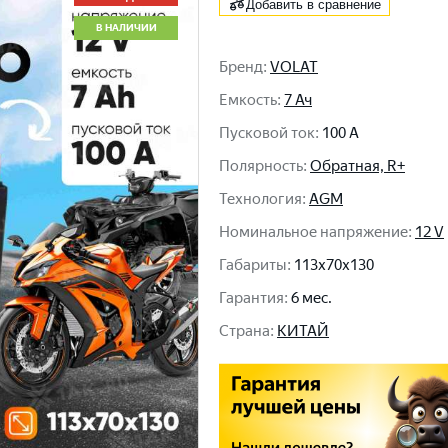
Добавить в сравнение
В НАЛИЧИИ
Бренд
:
VOLAT
Емкость
:
7 Ач
Пусковой ток
:
100 A
Полярность
:
Обратная, R+
Технология
:
AGM
Номинальное напряжение
:
12 V
Габариты
:
113x70x130
Гарантия
:
6 мес.
Cтрана
:
КИТАЙ