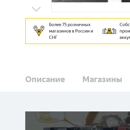
Более 75 розничных
Собс
магазинов в России и
прои
СНГ
акку
Описание
Магазины