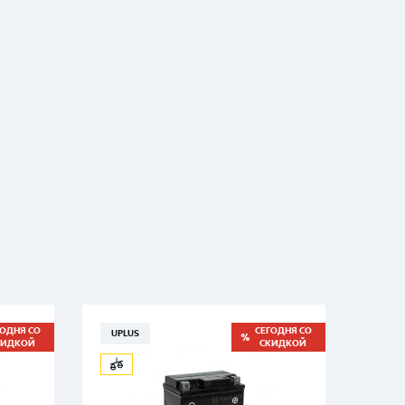
ГОДНЯ СО
СЕГОДНЯ СО
UPLUS
MYW
КИДКОЙ
СКИДКОЙ