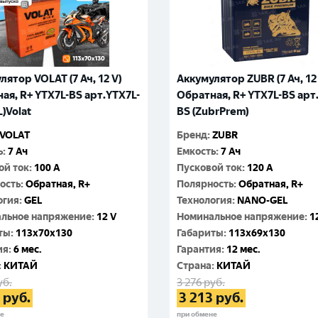
лятор VOLAT (7 Ач, 12 V)
Аккумулятор ZUBR (7 Ач, 12
ая, R+ YTX7L-BS арт.YTX7L-
Обратная, R+ YTX7L-BS арт
L)Volat
BS (ZubrPrem)
VOLAT
Бренд
:
ZUBR
ь
:
7 Ач
Емкость
:
7 Ач
ой ток
:
100 A
Пусковой ток
:
120 A
ость
:
Обратная, R+
Полярность
:
Обратная, R+
огия
:
GEL
Технология
:
NANO-GEL
льное напряжение
:
12 V
Номинальное напряжение
:
1
ты
:
113x70x130
Габариты
:
113x69x130
ия
:
6 мес.
Гарантия
:
12 мес.
:
КИТАЙ
Cтрана
:
КИТАЙ
уб.
3 276
руб.
руб.
3 213
руб.
не
при обмене