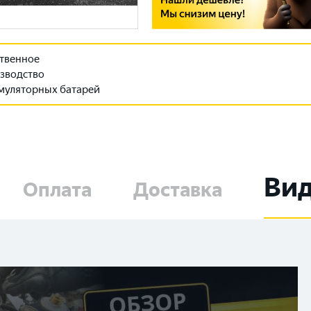
твенное
зводство
муляторных батарей
Ви
Оплата
Доставка