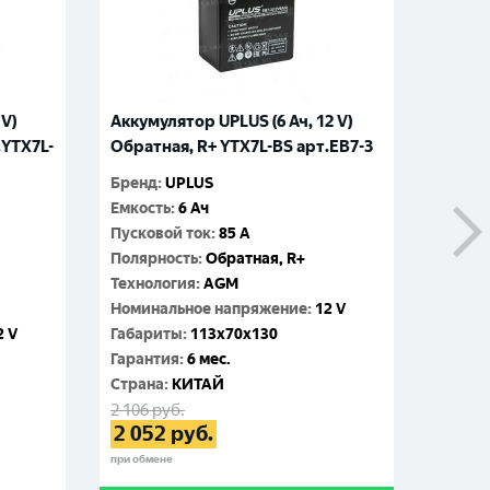
 V)
Аккумулятор UPLUS (6 Ач, 12 V)
Аккуму
.YTX7L-
Обратная, R+ YTX7L-BS арт.EB7-3
Обрат
(MYWA
Бренд
:
UPLUS
Емкость
:
6 Ач
Бренд
:
Пусковой ток
:
85 A
Емкос
Полярность
:
Обратная, R+
Пусков
Технология
:
AGM
Поляр
Номинальное напряжение
:
12 V
Технол
2 V
Габариты
:
113x70x130
Номин
Гарантия
:
6 мес.
Габар
Cтрана
:
КИТАЙ
Гаран
2 106
руб.
Cтран
2 052
руб.
2 016
р
1 95
при обмене
при обме