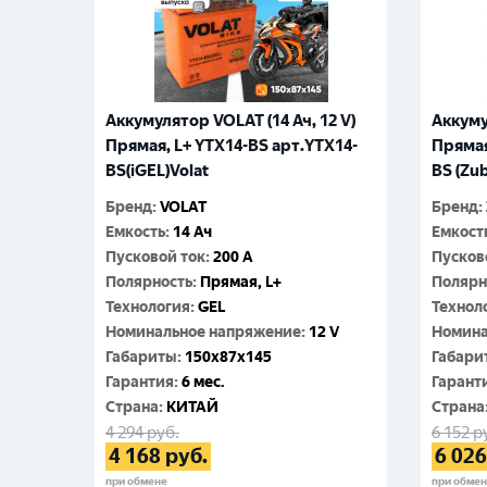
Аккумулятор VOLAT (14 Ач, 12 V)
Аккуму
Прямая, L+ YTX14-BS арт.YTX14-
Прямая
BS(iGEL)Volat
BS (Zu
Бренд
:
VOLAT
Бренд
:
Емкость
:
14 Ач
Емкост
Пусковой ток
:
200 A
Пусков
Полярность
:
Прямая, L+
Полярн
Технология
:
GEL
Технол
Номинальное напряжение
:
12 V
Номина
Габариты
:
150x87x145
Габари
Гарантия
:
6 мес.
Гарант
Cтрана
:
КИТАЙ
Cтрана
4 294
руб.
6 152
р
4 168
руб.
6 026
при обмене
при обме