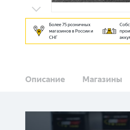
Более 75 розничных
Собс
магазинов в России и
прои
СНГ
акку
Описание
Магазины