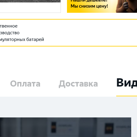
твенное
зводство
муляторных батарей
Ви
Оплата
Доставка