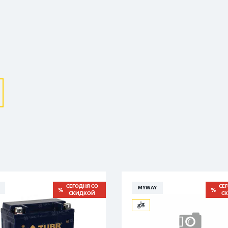
Выберите ваш город
Великий Новгород
Санкт-Петербург
Гатчина
Смоленск
Москва
СЕГОДНЯ СО
СЕ
MYWAY
СКИДКОЙ
С