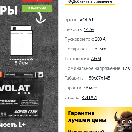
Добавить в сравнение
В НАЛИЧИИ
Бренд
:
VOLAT
Емкость
:
14 Ач
Пусковой ток
:
200 A
Полярность
:
Прямая, L+
Технология
:
AGM
Номинальное напряжение
:
12 V
Габариты
:
150x87x145
Гарантия
:
6 мес.
Cтрана
:
КИТАЙ