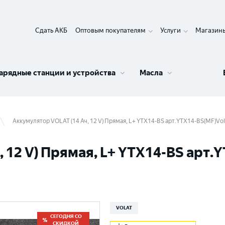
Сдать АКБ
Оптовым покупателям
Услуги
Магазин
арядные станции и устройства
Масла
Аккумулятор VOLAT (14 Ач, 12 V) Прямая, L+ YTX14-BS арт.YTX14-BS(MF)Vol
 12 V) Прямая, L+ YTX14-BS арт.
VOLAT
СЕГОДНЯ СО
СКИДКОЙ