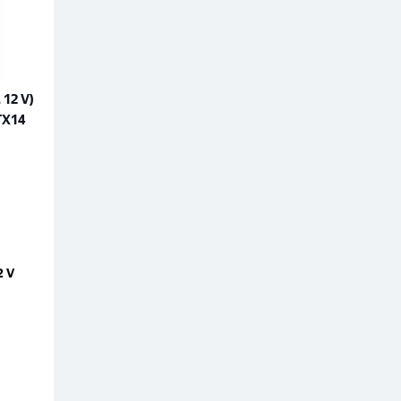
12 V)
TX14
2 V