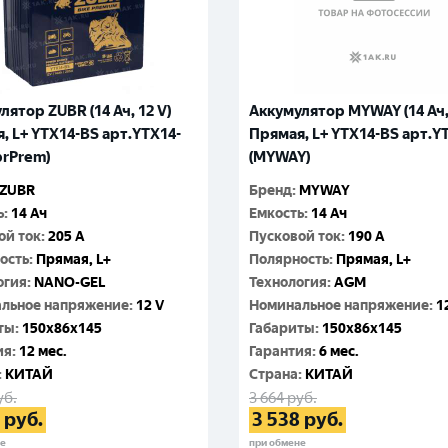
лятор ZUBR (14 Ач, 12 V)
Аккумулятор MYWAY (14 Ач, 
, L+ YTX14-BS арт.YTX14-
Прямая, L+ YTX14-BS арт.Y
brPrem)
(MYWAY)
ZUBR
Бренд
:
MYWAY
ь
:
14 Ач
Емкость
:
14 Ач
ой ток
:
205 A
Пусковой ток
:
190 A
ость
:
Прямая, L+
Полярность
:
Прямая, L+
огия
:
NANO-GEL
Технология
:
AGM
льное напряжение
:
12 V
Номинальное напряжение
:
1
ты
:
150x86x145
Габариты
:
150x86x145
ия
:
12 мес.
Гарантия
:
6 мес.
:
КИТАЙ
Cтрана
:
КИТАЙ
уб.
3 664
руб.
руб.
3 538
руб.
не
при обмене