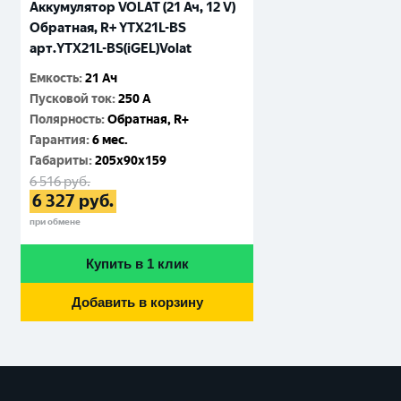
Аккумулятор VOLAT (21 Ач, 12 V)
Обратная, R+ YTX21L-BS
арт.YTX21L-BS(iGEL)Volat
Емкость
:
21 Ач
Пусковой ток
:
250 A
Полярность
:
Обратная, R+
Гарантия
:
6 мес.
Габариты
:
205x90x159
6 516
руб.
6 327
руб.
при обмене
Купить в 1 клик
Добавить в корзину