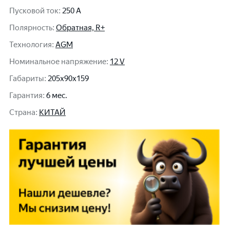
Пусковой ток
:
250 A
Полярность
:
Обратная, R+
Технология
:
AGM
Номинальное напряжение
:
12 V
Габариты
:
205x90x159
Гарантия
:
6 мес.
Cтрана
:
КИТАЙ