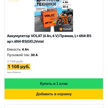
Аккумулятор VOLAT (4 Ач, 6 V) Прямая, L+ 6N4-BS
арт.6N4-BS(GEL)Volat
Емкость
:
4 Ач
Пусковой ток
:
30 A
1 144
руб.
1 108
руб.
при обмене
Купить в 1 клик
Добавить в корзину