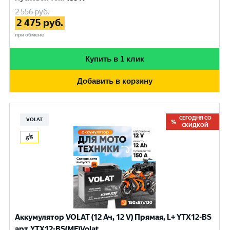
2 556
руб.
2 475
руб.
при обмене
Купить в 1 клик
Добавить в корзину
СЕГОДНЯ СО
VOLAT
СКИДКОЙ
Аккумулятор VOLAT (12 Ач, 12 V) Прямая, L+ YTX12-BS
арт.YTX12-BS(MF)Volat