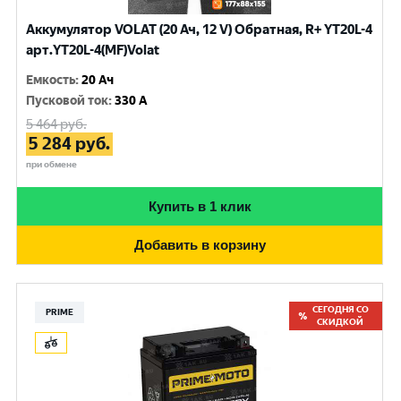
Аккумулятор VOLAT (20 Ач, 12 V) Обратная, R+ YT20L-4
арт.YT20L-4(MF)Volat
Емкость
:
20 Ач
Пусковой ток
:
330 A
5 464
руб.
5 284
руб.
при обмене
Купить в 1 клик
Добавить в корзину
СЕГОДНЯ СО
PRIME
СКИДКОЙ