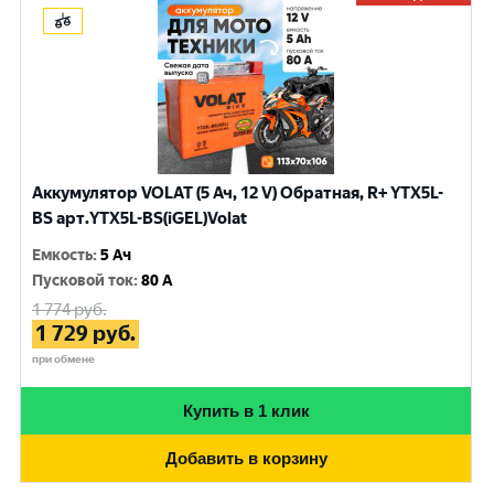
Аккумулятор VOLAT (5 Ач, 12 V) Обратная, R+ YTX5L-
BS арт.YTX5L-BS(iGEL)Volat
Емкость
:
5 Ач
Пусковой ток
:
80 A
1 774
руб.
1 729
руб.
при обмене
Купить в 1 клик
Добавить в корзину