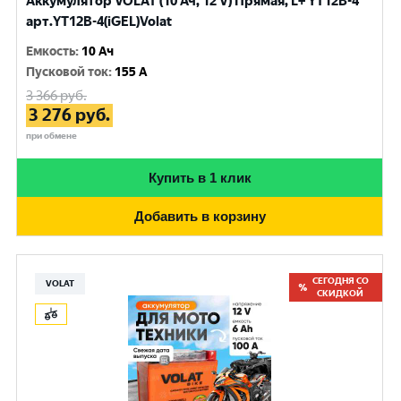
Аккумулятор VOLAT (10 Ач, 12 V) Прямая, L+ YT12B-4
арт.YT12B-4(iGEL)Volat
Емкость
:
10 Ач
Пусковой ток
:
155 A
3 366
руб.
3 276
руб.
при обмене
Купить в 1 клик
Добавить в корзину
СЕГОДНЯ СО
VOLAT
СКИДКОЙ