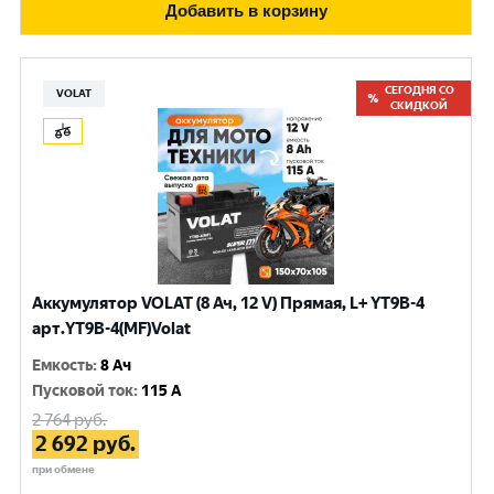
Добавить в корзину
СЕГОДНЯ СО
VOLAT
СКИДКОЙ
Аккумулятор VOLAT (8 Ач, 12 V) Прямая, L+ YT9B-4
арт.YT9B-4(MF)Volat
Емкость
:
8 Ач
Пусковой ток
:
115 A
2 764
руб.
2 692
руб.
при обмене