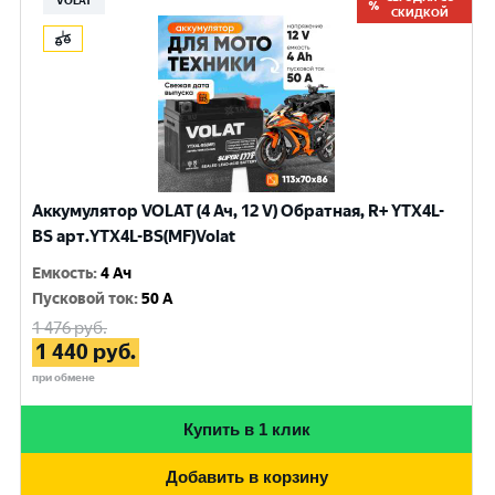
VOLAT
СКИДКОЙ
Аккумулятор VOLAT (4 Ач, 12 V) Обратная, R+ YTX4L-
BS арт.YTX4L-BS(MF)Volat
Емкость
:
4 Ач
Пусковой ток
:
50 A
1 476
руб.
1 440
руб.
при обмене
Купить в 1 клик
Добавить в корзину