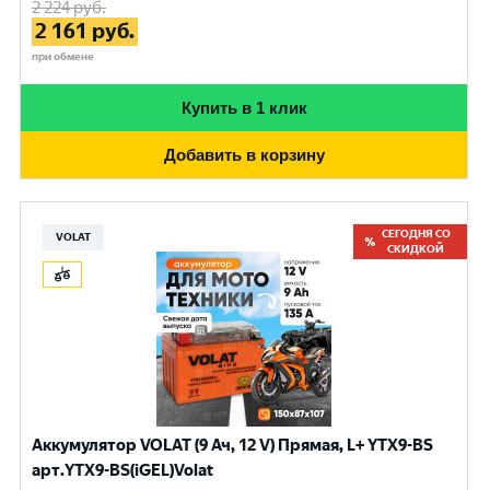
2 224
руб.
2 161
руб.
при обмене
Купить в 1 клик
Добавить в корзину
СЕГОДНЯ СО
VOLAT
СКИДКОЙ
Аккумулятор VOLAT (9 Ач, 12 V) Прямая, L+ YTX9-BS
арт.YTX9-BS(iGEL)Volat