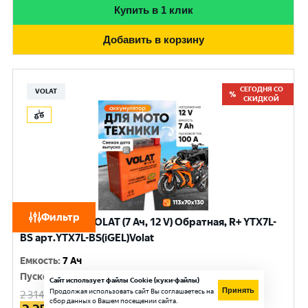
Купить в 1 клик
Добавить в корзину
СЕГОДНЯ СО
VOLAT
СКИДКОЙ
Фильтр
Аккумулятор VOLAT (7 Ач, 12 V) Обратная, R+ YTX7L-
BS арт.YTX7L-BS(iGEL)Volat
Емкость
:
7 Ач
Пусковой ток
:
100 A
Сайт использует файлы Cookie (куки-файлы)
Принять
Продолжая использовать сайт Вы соглашаетесь на
2 314
руб.
сбор данных о Вашем посещении сайта.