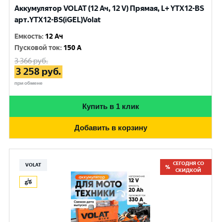
Аккумулятор VOLAT (12 Ач, 12 V) Прямая, L+ YTX12-BS
арт.YTX12-BS(iGEL)Volat
Емкость
:
12 Ач
Пусковой ток
:
150 A
3 366
руб.
3 258
руб.
при обмене
Купить в 1 клик
Добавить в корзину
СЕГОДНЯ СО
VOLAT
СКИДКОЙ