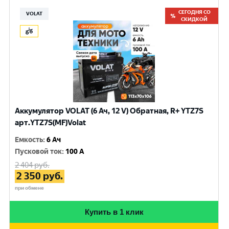
СЕГОДНЯ СО
VOLAT
СКИДКОЙ
Аккумулятор VOLAT (6 Ач, 12 V) Обратная, R+ YTZ7S
арт.YTZ7S(MF)Volat
Емкость
:
6 Ач
Пусковой ток
:
100 A
2 404
руб.
2 350
руб.
при обмене
Купить в 1 клик