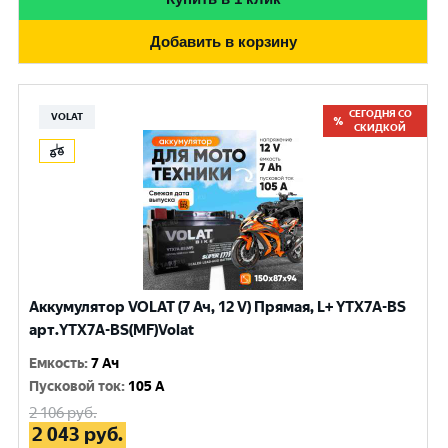
Добавить в корзину
СЕГОДНЯ СО
VOLAT
СКИДКОЙ
Аккумулятор VOLAT (7 Ач, 12 V) Прямая, L+ YTX7A-BS
арт.YTX7A-BS(MF)Volat
Емкость
:
7 Ач
Пусковой ток
:
105 A
2 106
руб.
2 043
руб.