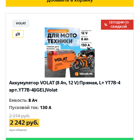
СЕГОДНЯ СО
VOLAT
СКИДКОЙ
Аккумулятор VOLAT (8 Ач, 12 V) Прямая, L+ YT7B-4
арт.YT7B-4(iGEL)Volat
Емкость
:
8 Ач
Пусковой ток
:
130 A
2 314
руб.
2 242
руб.
при обмене