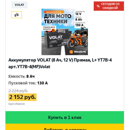
СЕГОДНЯ СО
VOLAT
СКИДКОЙ
Аккумулятор VOLAT (8 Ач, 12 V) Прямая, L+ YT7B-4
арт.YT7B-4(MF)Volat
Емкость
:
8 Ач
Пусковой ток
:
130 A
2 224
руб.
2 152
руб.
при обмене
Купить в 1 клик
Добавить в корзину