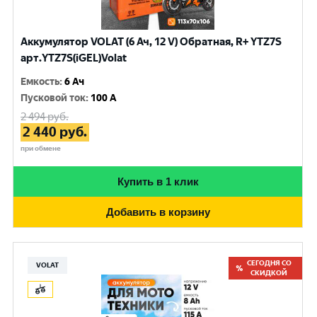
Аккумулятор VOLAT (6 Ач, 12 V) Обратная, R+ YTZ7S
арт.YTZ7S(iGEL)Volat
Емкость
:
6 Ач
Пусковой ток
:
100 A
2 494
руб.
2 440
руб.
при обмене
Купить в 1 клик
Добавить в корзину
СЕГОДНЯ СО
VOLAT
СКИДКОЙ