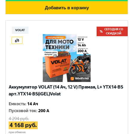
Добавить в корзину
СЕГОДНЯ СО
VOLAT
СКИДКОЙ
Аккумулятор VOLAT (14 Ач, 12 V) Прямая, L+ YTX14-BS
арт.YTX14-BS(iGEL)Volat
Емкость
:
14 Ач
Пусковой ток
:
200 A
4 294
руб.
4 168
руб.
при обмене