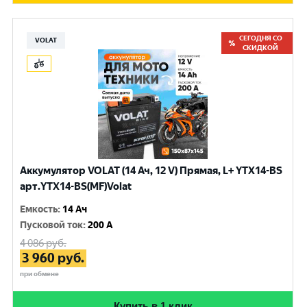
СЕГОДНЯ СО
VOLAT
СКИДКОЙ
Аккумулятор VOLAT (14 Ач, 12 V) Прямая, L+ YTX14-BS
арт.YTX14-BS(MF)Volat
Емкость
:
14 Ач
Пусковой ток
:
200 A
4 086
руб.
3 960
руб.
при обмене
Купить в 1 клик