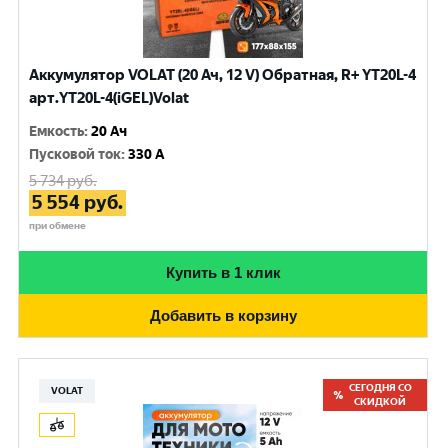
Аккумулятор VOLAT (20 Ач, 12 V) Обратная, R+ YT20L-4
арт.YT20L-4(iGEL)Volat
Емкость
:
20 Ач
Пусковой ток
:
330 A
5 734
руб.
5 554
руб.
при обмене
Купить в 1 клик
Добавить в корзину
СЕГОДНЯ СО
VOLAT
СКИДКОЙ