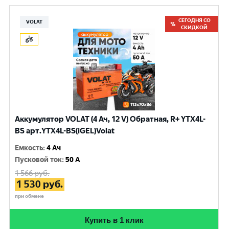
СЕГОДНЯ СО
VOLAT
СКИДКОЙ
Аккумулятор VOLAT (4 Ач, 12 V) Обратная, R+ YTX4L-
BS арт.YTX4L-BS(iGEL)Volat
Емкость
:
4 Ач
Пусковой ток
:
50 A
1 566
руб.
1 530
руб.
при обмене
Купить в 1 клик