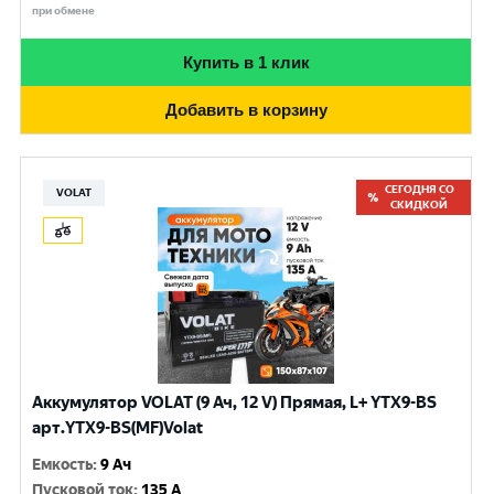
при обмене
Купить в 1 клик
Добавить в корзину
СЕГОДНЯ СО
VOLAT
СКИДКОЙ
Аккумулятор VOLAT (9 Ач, 12 V) Прямая, L+ YTX9-BS
арт.YTX9-BS(MF)Volat
Емкость
:
9 Ач
Пусковой ток
:
135 A