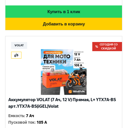
Купить в 1 клик
Добавить в корзину
СЕГОДНЯ СО
VOLAT
СКИДКОЙ
Аккумулятор VOLAT (7 Ач, 12 V) Прямая, L+ YTX7A-BS
арт.YTX7A-BS(iGEL)Volat
Емкость
:
7 Ач
Пусковой ток
:
105 A