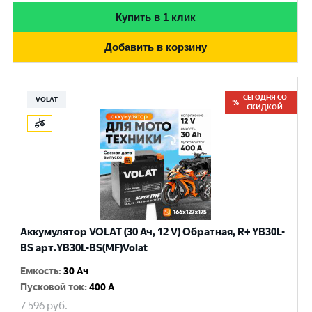
Купить в 1 клик
Добавить в корзину
СЕГОДНЯ СО
VOLAT
СКИДКОЙ
Аккумулятор VOLAT (30 Ач, 12 V) Обратная, R+ YB30L-
BS арт.YB30L-BS(MF)Volat
Емкость
:
30 Ач
Пусковой ток
:
400 A
7 596
руб.