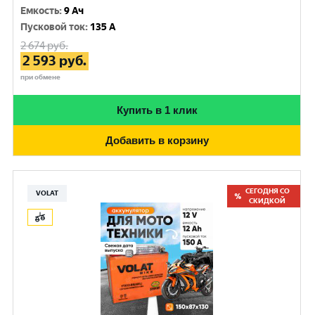
Емкость
:
9 Ач
Пусковой ток
:
135 A
2 674
руб.
2 593
руб.
при обмене
Купить в 1 клик
Добавить в корзину
СЕГОДНЯ СО
VOLAT
СКИДКОЙ