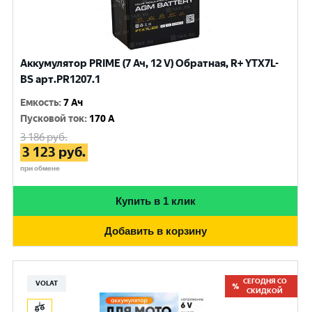
Аккумулятор PRIME (7 Ач, 12 V) Обратная, R+ YTX7L-
BS арт.PR1207.1
Емкость
:
7 Ач
Пусковой ток
:
170 A
3 186
руб.
3 123
руб.
при обмене
Купить в 1 клик
Добавить в корзину
СЕГОДНЯ СО
VOLAT
СКИДКОЙ