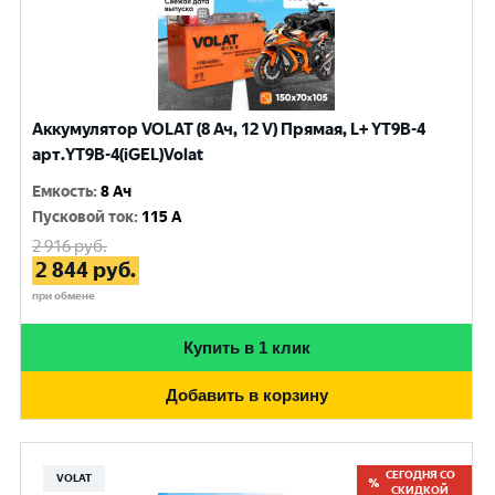
Аккумулятор VOLAT (8 Ач, 12 V) Прямая, L+ YT9B-4
арт.YT9B-4(iGEL)Volat
Емкость
:
8 Ач
Пусковой ток
:
115 A
2 916
руб.
2 844
руб.
при обмене
Купить в 1 клик
Добавить в корзину
СЕГОДНЯ СО
VOLAT
СКИДКОЙ