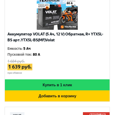
Аккумулятор VOLAT (5 Ач, 12 V) Обратная, R+ YTX5L-
BS арт.YTX5L-BS(MF)Volat
Емкость
:
5 Ач
Пусковой ток
:
80 A
1 684
руб.
1 639
руб.
при обмене
Купить в 1 клик
Добавить в корзину
СЕГОДНЯ СО