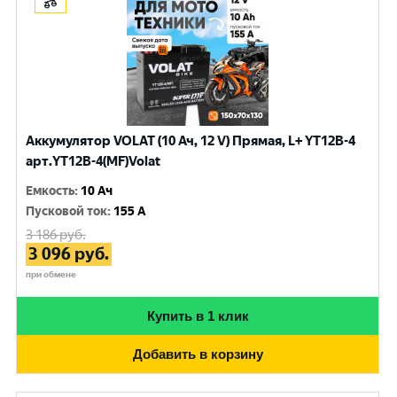
Аккумулятор VOLAT (10 Ач, 12 V) Прямая, L+ YT12B-4
арт.YT12B-4(MF)Volat
Емкость
:
10 Ач
Пусковой ток
:
155 A
3 186
руб.
3 096
руб.
при обмене
Купить в 1 клик
Добавить в корзину