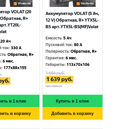
ятор VOLAT (20
Аккумулятор VOLAT (5 Ач,
) Обратная, R+
12 V) Обратная, R+ YTX5L-
арт.YT20L-
BS арт.YTX5L-BS(MF)Volat
olat
Емкость
:
5 Ач
20 Ач
Пусковой ток
:
80 A
й ток
:
330 A
Полярность
:
Обратная, R+
сть
:
Обратная, R+
Гарантия
:
6 мес.
я
:
6 мес.
Габариты
:
113x70x106
ы
:
177x88x155
1 684
руб.
.
1 639
руб.
руб.
при обмене
ить в 1 клик
Купить в 1 клик
вить в корзину
Добавить в корзину