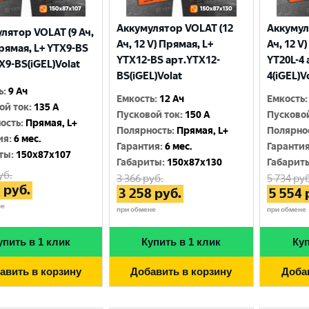
Аккумулятор VOLAT (12
Аккумул
лятор VOLAT (9 Ач,
Ач, 12 V) Прямая, L+
Ач, 12 V
Прямая, L+ YTX9-BS
YTX12-BS арт.YTX12-
YT20L-4 
X9-BS(iGEL)Volat
BS(iGEL)Volat
4(iGEL)V
ь
:
9 Ач
Емкость
:
12 Ач
Емкость
:
ой ток
:
135 A
Пусковой ток
:
150 A
Пусково
ость
:
Прямая, L+
Полярность
:
Прямая, L+
Полярно
ия
:
6 мес.
Гарантия
:
6 мес.
Гаранти
ты
:
150x87x107
Габариты
:
150x87x130
Габарит
уб.
3 366
руб.
5 734
руб
3
руб.
3 258
руб.
5 554
не
при обмене
при обмене
упить в 1 клик
Купить в 1 клик
Куп
авить в корзину
Добавить в корзину
Доба