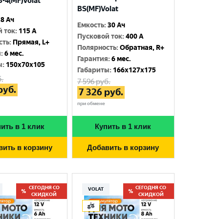
-4(MF)Volat
BS(MF)Volat
8 Ач
Емкость
:
30 Ач
й ток
:
115 A
Пусковой ток
:
400 A
сть
:
Прямая, L+
Полярность
:
Обратная, R+
я
:
6 мес.
Гарантия
:
6 мес.
ы
:
150x70x105
Габариты
:
166x127x175
.
7 596
руб.
руб.
7 326
руб.
при обмене
ить в 1 клик
Купить в 1 клик
вить в корзину
Добавить в корзину
СЕГОДНЯ СО
СЕГОДНЯ СО
VOLAT
СКИДКОЙ
СКИДКОЙ