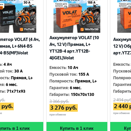
Аккумулятор VOLAT (10
лятор VOLAT (4 Ач,
Аккумул
Ач, 12 V) Прямая, L+
рямая, L+ 6N4-BS
12 V) Об
YT12B-4 арт.YT12B-
4-BS(MF)Volat
арт.YTZ7
4(iGEL)Volat
ь
:
4 Ач
Емкость
:
Емкость
:
10 Ач
ой ток
:
30 A
Пусково
Пусковой ток
:
155 A
ость
:
Прямая, L+
Полярно
Полярность
:
Прямая, L+
ия
:
6 мес.
Гаранти
Гарантия
:
6 мес.
ты
:
71x71x93
Габарит
Габариты
:
150x70x130
уб.
2 494
руб
3 366
руб.
0
руб.
2 440
3 276
руб.
не
при обмене
при обмене
упить в 1 клик
Купить в 1 клик
Куп