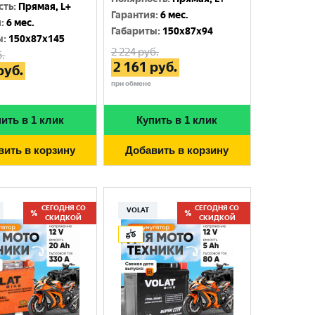
сть
:
Прямая, L+
Гарантия
:
6 мес.
я
:
6 мес.
Габариты
:
150x87x94
ы
:
150x87x145
2 224
руб.
.
2 161
руб.
руб.
при обмене
ить в 1 клик
Купить в 1 клик
вить в корзину
Добавить в корзину
СЕГОДНЯ СО
СЕГОДНЯ СО
VOLAT
СКИДКОЙ
СКИДКОЙ