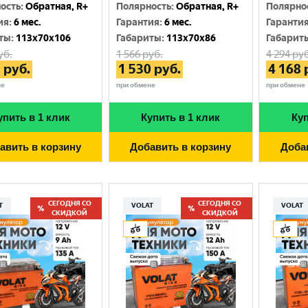
Москва
ость
:
Обратная, R+
Полярность
:
Обратная, R+
Полярно
ия
:
6 мес.
Гарантия
:
6 мес.
Гаранти
ты
:
113x70x106
Габариты
:
113x70x86
Габарит
уб.
1 566
руб.
4 294
руб
9
руб.
1 530
руб.
4 168
не
при обмене
при обмене
упить в 1 клик
Купить в 1 клик
Куп
авить в корзину
Добавить в корзину
Доба
СЕГОДНЯ СО
СЕГОДНЯ СО
T
VOLAT
VOLAT
СКИДКОЙ
СКИДКОЙ