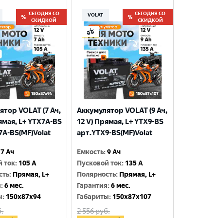
СЕГОДНЯ СО
СЕГОДНЯ СО
VOLAT
СКИДКОЙ
СКИДКОЙ
ятор VOLAT (7 Ач,
Аккумулятор VOLAT (9 Ач,
ямая, L+ YTX7A-BS
12 V) Прямая, L+ YTX9-BS
7A-BS(MF)Volat
арт.YTX9-BS(MF)Volat
7 Ач
Емкость
:
9 Ач
й ток
:
105 A
Пусковой ток
:
135 A
сть
:
Прямая, L+
Полярность
:
Прямая, L+
я
:
6 мес.
Гарантия
:
6 мес.
ы
:
150x87x94
Габариты
:
150x87x107
.
2 556
руб.