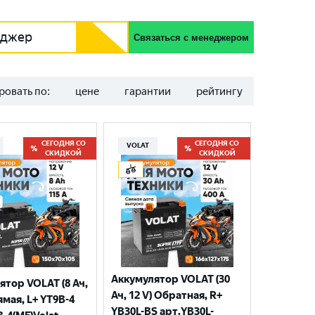
еджер
Связаться с менеджером
ровать по:
цене
гарантии
рейтингу
СЕГОДНЯ СО
СЕГОДНЯ СО
VOLAT
СКИДКОЙ
СКИДКОЙ
Аккумулятор VOLAT (30
ятор VOLAT (8 Ач,
Ач, 12 V) Обратная, R+
ямая, L+ YT9B-4
YB30L-BS арт.YB30L-