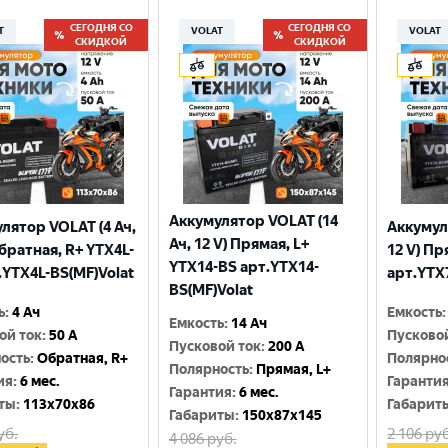
СЕГОДНЯ СО
СЕГОДНЯ СО
T
VOLAT
VOLAT
СКИДКОЙ
СКИДКОЙ
Аккумулятор VOLAT (14
лятор VOLAT (4 Ач,
Аккумул
Ач, 12 V) Прямая, L+
Обратная, R+ YTX4L-
12 V) Пр
YTX14-BS арт.YTX14-
.YTX4L-BS(MF)Volat
арт.YTX
BS(MF)Volat
ь
:
4 Ач
Емкость
:
Емкость
:
14 Ач
ой ток
:
50 A
Пусково
Пусковой ток
:
200 A
ость
:
Обратная, R+
Полярно
Полярность
:
Прямая, L+
ия
:
6 мес.
Гаранти
Гарантия
:
6 мес.
ты
:
113x70x86
Габарит
Габариты
:
150x87x145
уб.
2 106
руб
4 086
руб.