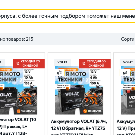
орпуса, с более точным подбором поможет наш мен
но товаров:
215
Сорти
СЕГОДНЯ СО
СЕГОДНЯ СО
T
VOLAT
VOLAT
СКИДКОЙ
СКИДКОЙ
лятор VOLAT (10
Аккумулятор VOLAT (6 Ач,
Аккумул
V) Прямая, L+
12 V) Обратная, R+ YTZ7S
12 V) Пр
4 арт.YT12B-