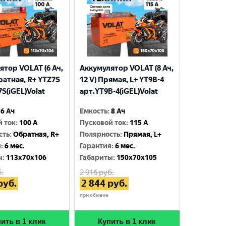
ятор VOLAT (6 Ач,
Аккумулятор VOLAT (8 Ач,
ратная, R+ YTZ7S
12 V) Прямая, L+ YT9B-4
S(iGEL)Volat
арт.YT9B-4(iGEL)Volat
6 Ач
Емкость
:
8 Ач
й ток
:
100 A
Пусковой ток
:
115 A
сть
:
Обратная, R+
Полярность
:
Прямая, L+
я
:
6 мес.
Гарантия
:
6 мес.
ы
:
113x70x106
Габариты
:
150x70x105
.
2 916
руб.
руб.
2 844
руб.
при обмене
ить в 1 клик
Купить в 1 клик