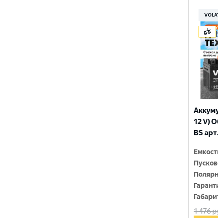
150x86x108
YTX9-BS
VOLA
150x86x110
YTZ10S
150x86x111
YTZ12S
150x86x130
YTZ14S-4
150x86x131
YTZ5S
150x86x145
YTZ7S
Аккуму
150x86x161
12 V) 
6N4-2A-4
BS арт
150x86x94
6N4-BS
Емкост
150x86x94
Пусков
150x87x105
Полярн
Гарант
150x87x107
Габари
1 476
р
150x87x110