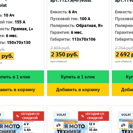
арт.YTZ7S(MF)Volat
арт.YT9B
olat
Емкость
:
6 Ач
Емкость
:
ь
:
10 Ач
Пусковой ток
:
100 A
Пусково
ой ток
:
155 A
Полярность
:
Обратная, R+
Полярно
ость
:
Прямая, L+
Гарантия
:
6 мес.
Гаранти
ия
:
6 мес.
Габариты
:
113x70x106
Габарит
ты
:
150x70x130
2 404
руб.
2 764
руб
уб.
2 350
руб.
2 692
6
руб.
при обмене
при обмене
не
упить в 1 клик
Купить в 1 клик
Куп
авить в корзину
Добавить в корзину
Доба
СЕГОДНЯ СО
СЕГОДНЯ СО
T
VOLAT
VOLAT
СКИДКОЙ
СКИДКОЙ