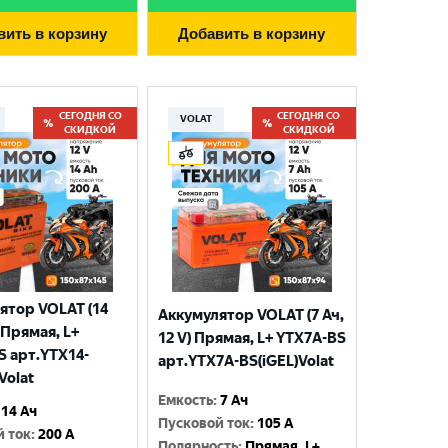
вить в корзину
Добавить в корзину
СЕГОДНЯ СО
СЕГОДНЯ СО
VOLAT
СКИДКОЙ
СКИДКОЙ
ятор VOLAT (14
Аккумулятор VOLAT (7 Ач,
) Прямая, L+
12 V) Прямая, L+ YTX7A-BS
S арт.YTX14-
арт.YTX7A-BS(iGEL)Volat
Volat
Емкость
:
7 Ач
14 Ач
Пусковой ток
:
105 A
й ток
:
200 A
Полярность
:
Прямая, L+