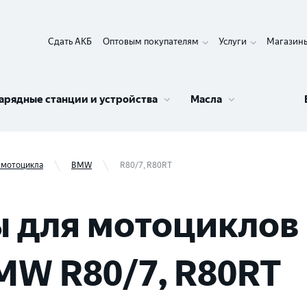
Сдать АКБ
Оптовым покупателям
Услуги
Магазин
арядные станции и устройства
Масла
 мотоцикла
BMW
R80/7, R80RT
 для мотоциклов 
MW R80/7, R80RT