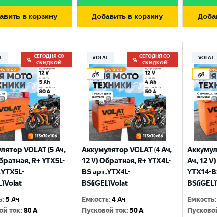
авить в корзину
Добавить в корзину
Доба
СЕГОДНЯ СО
СЕГОДНЯ СО
T
VOLAT
VOLAT
СКИДКОЙ
СКИДКОЙ
лятор VOLAT (5 Ач,
Аккумулятор VOLAT (4 Ач,
Аккумул
Выберите ваш город
Обратная, R+ YTX5L-
12 V) Обратная, R+ YTX4L-
Ач, 12 V
.YTX5L-
BS арт.YTX4L-
YTX14-B
L)Volat
BS(iGEL)Volat
BS(iGEL)
Великий Новгород
Санкт-Петербург
ь
:
5 Ач
Емкость
:
4 Ач
Емкость
:
Гатчина
Смоленск
ой ток
:
80 A
Пусковой ток
:
50 A
Пусково