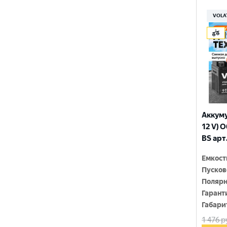
150x86x108
YTX9-BS
VOLA
150x86x110
YTZ10S
150x86x111
YTZ12S
150x86x130
YTZ14S-4
150x86x131
YTZ5S
150x86x145
YTZ7S
Аккуму
150x86x161
12 V) 
6N4-2A-4
BS арт
150x86x94
6N4-BS
Емкост
150x86x94
Пусков
150x87x105
Полярн
Гарант
150x87x107
Габари
1 476
р
150x87x110