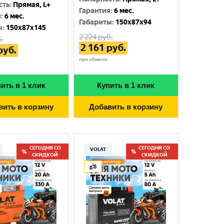
сть
:
Прямая, L+
Гарантия
:
6 мес.
я
:
6 мес.
Габариты
:
150x87x94
ы
:
150x87x145
2 224
руб.
.
2 161
руб.
руб.
при обмене
ить в 1 клик
Купить в 1 клик
вить в корзину
Добавить в корзину
СЕГОДНЯ СО
СЕГОДНЯ СО
VOLAT
СКИДКОЙ
СКИДКОЙ