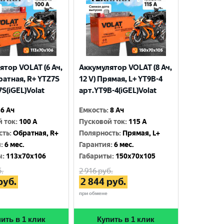
ятор VOLAT (6 Ач,
Аккумулятор VOLAT (8 Ач,
ратная, R+ YTZ7S
12 V) Прямая, L+ YT9B-4
S(iGEL)Volat
арт.YT9B-4(iGEL)Volat
6 Ач
Емкость
:
8 Ач
й ток
:
100 A
Пусковой ток
:
115 A
сть
:
Обратная, R+
Полярность
:
Прямая, L+
я
:
6 мес.
Гарантия
:
6 мес.
ы
:
113x70x106
Габариты
:
150x70x105
.
2 916
руб.
руб.
2 844
руб.
при обмене
ить в 1 клик
Купить в 1 клик