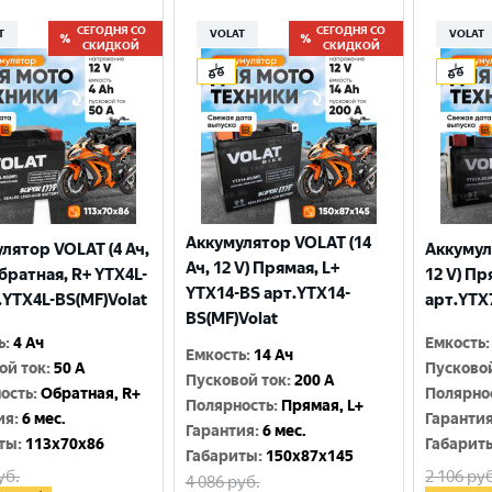
СЕГОДНЯ СО
СЕГОДНЯ СО
T
VOLAT
VOLAT
СКИДКОЙ
СКИДКОЙ
Аккумулятор VOLAT (14
лятор VOLAT (4 Ач,
Аккумул
Ач, 12 V) Прямая, L+
Обратная, R+ YTX4L-
12 V) Пр
YTX14-BS арт.YTX14-
.YTX4L-BS(MF)Volat
арт.YTX
BS(MF)Volat
ь
:
4 Ач
Емкость
:
Емкость
:
14 Ач
ой ток
:
50 A
Пусково
Пусковой ток
:
200 A
ость
:
Обратная, R+
Полярно
Полярность
:
Прямая, L+
ия
:
6 мес.
Гаранти
Гарантия
:
6 мес.
ты
:
113x70x86
Габарит
Габариты
:
150x87x145
уб.
2 106
руб
4 086
руб.