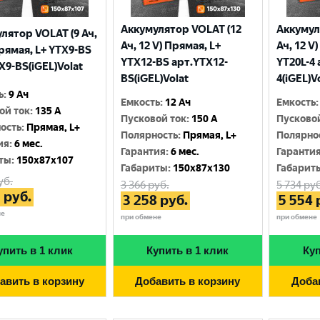
Аккумулятор VOLAT (12
Аккумул
лятор VOLAT (9 Ач,
Ач, 12 V) Прямая, L+
Ач, 12 V
Прямая, L+ YTX9-BS
YTX12-BS арт.YTX12-
YT20L-4 
X9-BS(iGEL)Volat
BS(iGEL)Volat
4(iGEL)V
ь
:
9 Ач
Емкость
:
12 Ач
Емкость
:
ой ток
:
135 A
Пусковой ток
:
150 A
Пусково
ость
:
Прямая, L+
Полярность
:
Прямая, L+
Полярно
ия
:
6 мес.
Гарантия
:
6 мес.
Гаранти
ты
:
150x87x107
Габариты
:
150x87x130
Габарит
уб.
3 366
руб.
5 734
руб
3
руб.
3 258
руб.
5 554
не
при обмене
при обмене
упить в 1 клик
Купить в 1 клик
Куп
авить в корзину
Добавить в корзину
Доба