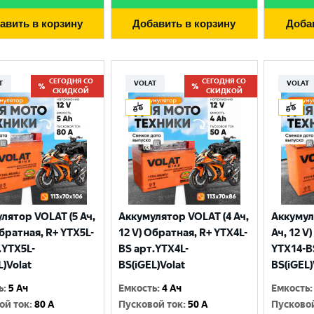
авить в корзину
Добавить в корзину
Доба
СЕГОДНЯ СО
СЕГОДНЯ СО
T
VOLAT
VOLAT
СКИДКОЙ
СКИДКОЙ
лятор VOLAT (5 Ач,
Аккумулятор VOLAT (4 Ач,
Аккумул
Выберите ваш город
Обратная, R+ YTX5L-
12 V) Обратная, R+ YTX4L-
Ач, 12 V
.YTX5L-
BS арт.YTX4L-
YTX14-B
L)Volat
BS(iGEL)Volat
BS(iGEL)
Великий Новгород
Санкт-Петербург
ь
:
5 Ач
Емкость
:
4 Ач
Емкость
:
Гатчина
Смоленск
ой ток
:
80 A
Пусковой ток
:
50 A
Пусково