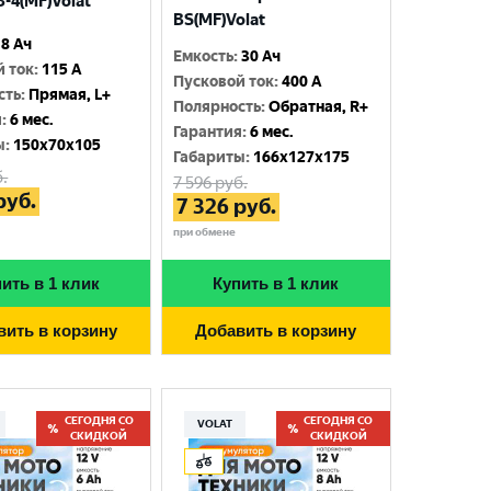
-4(MF)Volat
BS(MF)Volat
8 Ач
Емкость
:
30 Ач
й ток
:
115 A
Пусковой ток
:
400 A
сть
:
Прямая, L+
Полярность
:
Обратная, R+
я
:
6 мес.
Гарантия
:
6 мес.
ы
:
150x70x105
Габариты
:
166x127x175
.
7 596
руб.
руб.
7 326
руб.
при обмене
ить в 1 клик
Купить в 1 клик
вить в корзину
Добавить в корзину
СЕГОДНЯ СО
СЕГОДНЯ СО
VOLAT
СКИДКОЙ
СКИДКОЙ