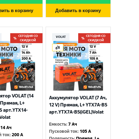
вить в корзину
Добавить в корзину
СЕГОДНЯ СО
СЕГОДНЯ СО
VOLAT
СКИДКОЙ
СКИДКОЙ
ятор VOLAT (14
Аккумулятор VOLAT (7 Ач,
) Прямая, L+
12 V) Прямая, L+ YTX7A-BS
S арт.YTX14-
арт.YTX7A-BS(iGEL)Volat
Volat
Емкость
:
7 Ач
14 Ач
Пусковой ток
:
105 A
й ток
:
200 A
Полярность
:
Прямая, L+