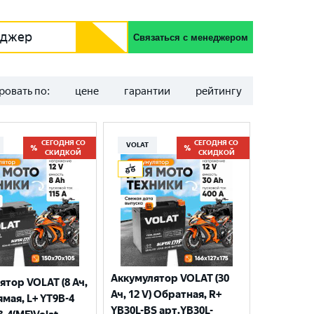
еджер
Связаться с менеджером
ровать по:
цене
гарантии
рейтингу
СЕГОДНЯ СО
СЕГОДНЯ СО
VOLAT
СКИДКОЙ
СКИДКОЙ
Аккумулятор VOLAT (30
ятор VOLAT (8 Ач,
Ач, 12 V) Обратная, R+
ямая, L+ YT9B-4
YB30L-BS арт.YB30L-