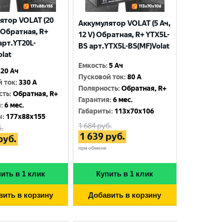
ятор VOLAT (20
Аккумулятор VOLAT (5 Ач,
) Обратная, R+
12 V) Обратная, R+ YTX5L-
арт.YT20L-
BS арт.YTX5L-BS(MF)Volat
olat
Емкость
:
5 Ач
20 Ач
Пусковой ток
:
80 A
й ток
:
330 A
Полярность
:
Обратная, R+
сть
:
Обратная, R+
Гарантия
:
6 мес.
я
:
6 мес.
Габариты
:
113x70x106
ы
:
177x88x155
1 684
руб.
.
1 639
руб.
руб.
при обмене
ить в 1 клик
Купить в 1 клик
вить в корзину
Добавить в корзину