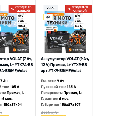
СЕГОДНЯ СО
СЕГОДНЯ СО
VOLAT
СКИДКОЙ
СКИДКОЙ
ятор VOLAT (7 Ач,
Аккумулятор VOLAT (9 Ач,
ямая, L+ YTX7A-BS
12 V) Прямая, L+ YTX9-BS
7A-BS(MF)Volat
арт.YTX9-BS(MF)Volat
7 Ач
Емкость
:
9 Ач
й ток
:
105 A
Пусковой ток
:
135 A
сть
:
Прямая, L+
Полярность
:
Прямая, L+
я
:
6 мес.
Гарантия
:
6 мес.
ы
:
150x87x94
Габариты
:
150x87x107
.
2 556
руб.