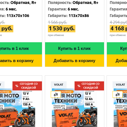
Москва
ость
:
Обратная, R+
Полярность
:
Обратная, R+
Полярно
ия
:
6 мес.
Гарантия
:
6 мес.
Гаранти
ты
:
113x70x106
Габариты
:
113x70x86
Габарит
уб.
1 566
руб.
4 294
руб
9
руб.
1 530
руб.
4 168
не
при обмене
при обмене
упить в 1 клик
Купить в 1 клик
Куп
авить в корзину
Добавить в корзину
Доба
СЕГОДНЯ СО
СЕГОДНЯ СО
T
VOLAT
VOLAT
СКИДКОЙ
СКИДКОЙ