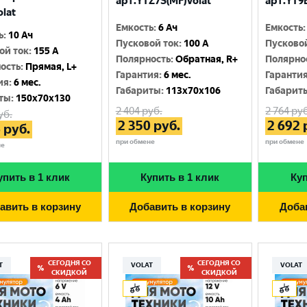
арт.YTZ7S(MF)Volat
арт.YT9B
olat
Емкость
:
6 Ач
Емкость
:
ь
:
10 Ач
Пусковой ток
:
100 A
Пусково
ой ток
:
155 A
Полярность
:
Обратная, R+
Полярно
ость
:
Прямая, L+
Гарантия
:
6 мес.
Гаранти
ия
:
6 мес.
Габариты
:
113x70x106
Габарит
ты
:
150x70x130
2 404
руб.
2 764
руб
уб.
2 350
руб.
2 692
6
руб.
при обмене
при обмене
не
упить в 1 клик
Купить в 1 клик
Куп
авить в корзину
Добавить в корзину
Доба
СЕГОДНЯ СО
СЕГОДНЯ СО
T
VOLAT
VOLAT
СКИДКОЙ
СКИДКОЙ