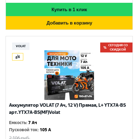
Купить в 1 клик
Добавить в корзину
СЕГОДНЯ СО
VOLAT
СКИДКОЙ
Аккумулятор VOLAT (7 Ач, 12 V) Прямая, L+ YTX7A-BS
арт.YTX7A-BS(MF)Volat
Емкость
:
7 Ач
Пусковой ток
:
105 A
2 106
руб.