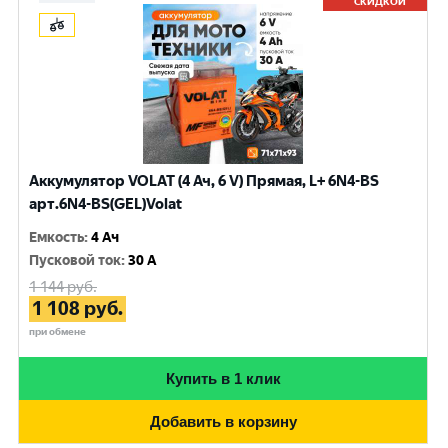
СКИДКОЙ
Аккумулятор VOLAT (4 Ач, 6 V) Прямая, L+ 6N4-BS
арт.6N4-BS(GEL)Volat
Емкость
:
4 Ач
Пусковой ток
:
30 A
1 144
руб.
1 108
руб.
при обмене
Купить в 1 клик
Добавить в корзину