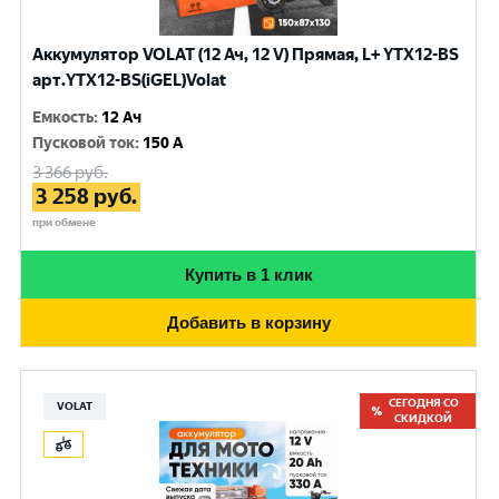
Аккумулятор VOLAT (12 Ач, 12 V) Прямая, L+ YTX12-BS
арт.YTX12-BS(iGEL)Volat
Емкость
:
12 Ач
Пусковой ток
:
150 A
3 366
руб.
3 258
руб.
при обмене
Купить в 1 клик
Добавить в корзину
СЕГОДНЯ СО
VOLAT
СКИДКОЙ