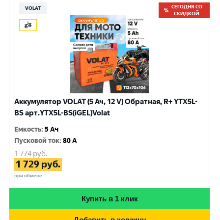
СЕГОДНЯ СО
VOLAT
СКИДКОЙ
Аккумулятор VOLAT (5 Ач, 12 V) Обратная, R+ YTX5L-
BS арт.YTX5L-BS(iGEL)Volat
Емкость
:
5 Ач
Пусковой ток
:
80 A
1 774
руб.
1 729
руб.
при обмене
Купить в 1 клик
Добавить в корзину