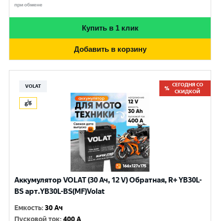
при обмене
Купить в 1 клик
Добавить в корзину
СЕГОДНЯ СО
VOLAT
СКИДКОЙ
Аккумулятор VOLAT (30 Ач, 12 V) Обратная, R+ YB30L-
BS арт.YB30L-BS(MF)Volat
Емкость
:
30 Ач
Пусковой ток
:
400 A