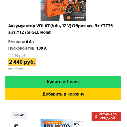
Аккумулятор VOLAT (6 Ач, 12 V) Обратная, R+ YTZ7S
арт.YTZ7S(iGEL)Volat
Емкость
:
6 Ач
Пусковой ток
:
100 A
2 494
руб.
2 440
руб.
при обмене
Купить в 1 клик
Добавить в корзину
СЕГОДНЯ СО
VOLAT
СКИДКОЙ