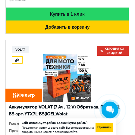
Купить в 1 клик
Добавить в корзину
СЕГОДНЯ СО
VOLAT
СКИДКОЙ
Фильтр
Аккумулятор VOLAT (7 Ач, 12 V) Обратная, R+ YTX7L-
BS арт.YTX7L-BS(iGEL)Volat
Сайт использует файлы Cookie (куки-файлы)
Емкость
:
7 Ач
Принять
Продолжая использовать сайт Вы соглашаетесь на
Пусковой ток
:
100 A
сбор данных о Вашем посещении сайта.