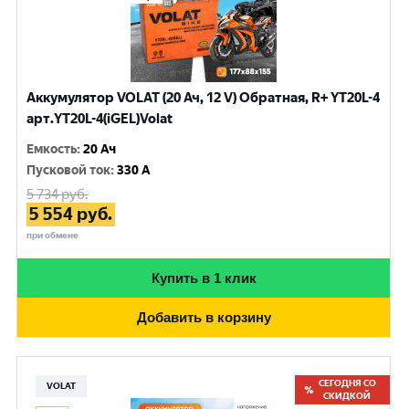
Аккумулятор VOLAT (20 Ач, 12 V) Обратная, R+ YT20L-4
арт.YT20L-4(iGEL)Volat
Емкость
:
20 Ач
Пусковой ток
:
330 A
5 734
руб.
5 554
руб.
при обмене
Купить в 1 клик
Добавить в корзину
СЕГОДНЯ СО
VOLAT
СКИДКОЙ