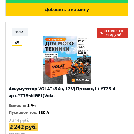
Добавить в корзину
СЕГОДНЯ СО
VOLAT
СКИДКОЙ
Аккумулятор VOLAT (8 Ач, 12 V) Прямая, L+ YT7B-4
арт.YT7B-4(iGEL)Volat
Емкость
:
8 Ач
Пусковой ток
:
130 A
2 314
руб.
2 242
руб.
при обмене