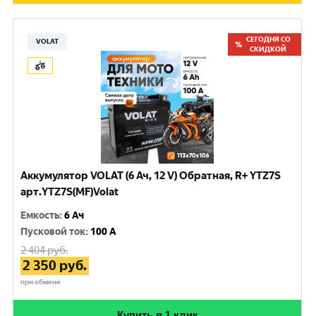
СЕГОДНЯ СО
VOLAT
СКИДКОЙ
Аккумулятор VOLAT (6 Ач, 12 V) Обратная, R+ YTZ7S
арт.YTZ7S(MF)Volat
Емкость
:
6 Ач
Пусковой ток
:
100 A
2 404
руб.
2 350
руб.
при обмене
Купить в 1 клик