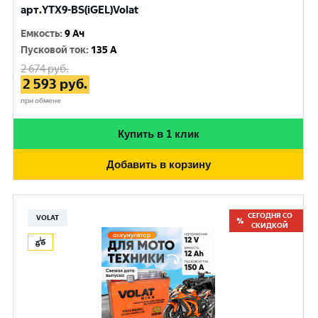
арт.YTX9-BS(iGEL)Volat
Емкость
:
9 Ач
Пусковой ток
:
135 A
2 674
руб.
2 593
руб.
при обмене
Купить в 1 клик
Добавить в корзину
СЕГОДНЯ СО
VOLAT
СКИДКОЙ