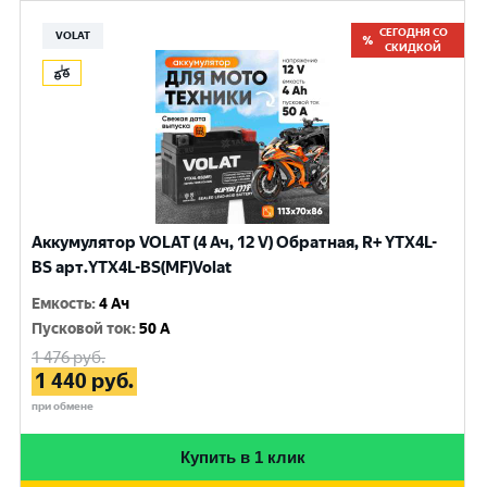
СЕГОДНЯ СО
VOLAT
СКИДКОЙ
Аккумулятор VOLAT (4 Ач, 12 V) Обратная, R+ YTX4L-
BS арт.YTX4L-BS(MF)Volat
Емкость
:
4 Ач
Пусковой ток
:
50 A
1 476
руб.
1 440
руб.
при обмене
Купить в 1 клик