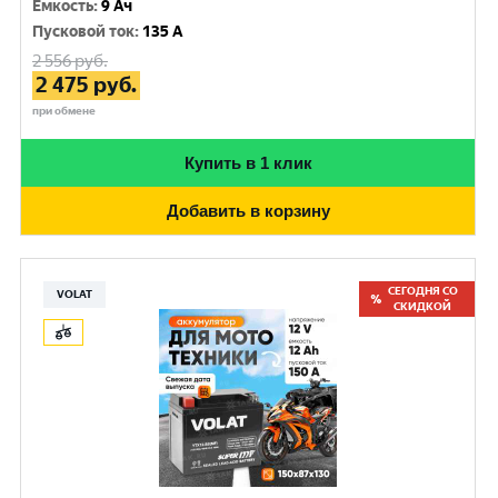
Емкость
:
9 Ач
Пусковой ток
:
135 A
2 556
руб.
2 475
руб.
при обмене
Купить в 1 клик
Добавить в корзину
СЕГОДНЯ СО
VOLAT
СКИДКОЙ