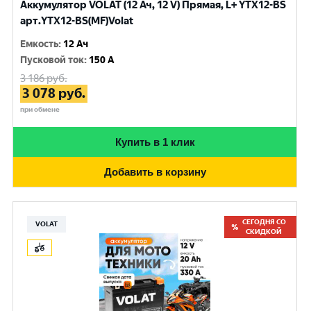
Аккумулятор VOLAT (12 Ач, 12 V) Прямая, L+ YTX12-BS
арт.YTX12-BS(MF)Volat
Емкость
:
12 Ач
Пусковой ток
:
150 A
3 186
руб.
3 078
руб.
при обмене
Купить в 1 клик
Добавить в корзину
СЕГОДНЯ СО
VOLAT
СКИДКОЙ