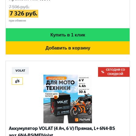
7 596
руб.
7 326
руб.
при обмене
Купить в 1 клик
Добавить в корзину
СЕГОДНЯ СО
VOLAT
СКИДКОЙ
Аккумулятор VOLAT (4 Ач, 6 V) Прямая, L+ 6N4-BS
арт.6N4-BS(MF)Volat