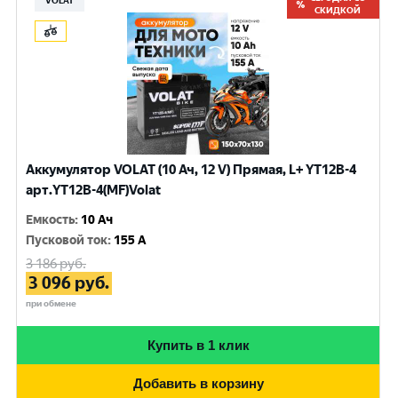
VOLAT
СКИДКОЙ
Аккумулятор VOLAT (10 Ач, 12 V) Прямая, L+ YT12B-4
арт.YT12B-4(MF)Volat
Емкость
:
10 Ач
Пусковой ток
:
155 A
3 186
руб.
3 096
руб.
при обмене
Купить в 1 клик
Добавить в корзину