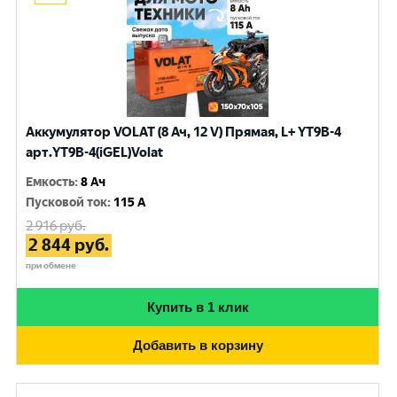
Аккумулятор VOLAT (8 Ач, 12 V) Прямая, L+ YT9B-4
арт.YT9B-4(iGEL)Volat
Емкость
:
8 Ач
Пусковой ток
:
115 A
2 916
руб.
2 844
руб.
при обмене
Купить в 1 клик
Добавить в корзину