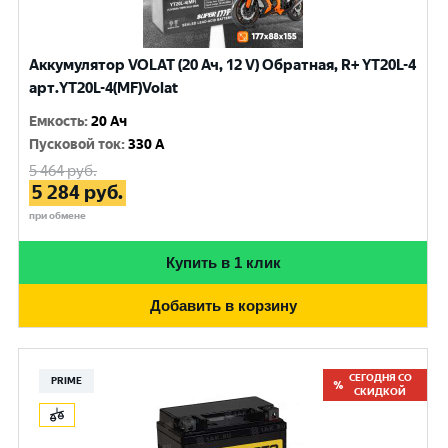
Аккумулятор VOLAT (20 Ач, 12 V) Обратная, R+ YT20L-4
арт.YT20L-4(MF)Volat
Емкость
:
20 Ач
Пусковой ток
:
330 A
5 464
руб.
5 284
руб.
при обмене
Купить в 1 клик
Добавить в корзину
СЕГОДНЯ СО
PRIME
СКИДКОЙ