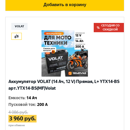
Добавить в корзину
СЕГОДНЯ СО
VOLAT
СКИДКОЙ
Аккумулятор VOLAT (14 Ач, 12 V) Прямая, L+ YTX14-BS
арт.YTX14-BS(MF)Volat
Емкость
:
14 Ач
Пусковой ток
:
200 A
4 086
руб.
3 960
руб.
при обмене