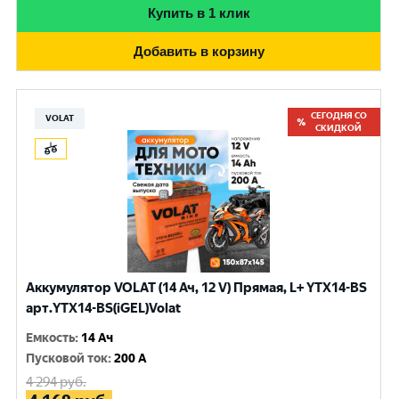
Купить в 1 клик
Добавить в корзину
СЕГОДНЯ СО
VOLAT
СКИДКОЙ
Аккумулятор VOLAT (14 Ач, 12 V) Прямая, L+ YTX14-BS
арт.YTX14-BS(iGEL)Volat
Емкость
:
14 Ач
Пусковой ток
:
200 A
4 294
руб.