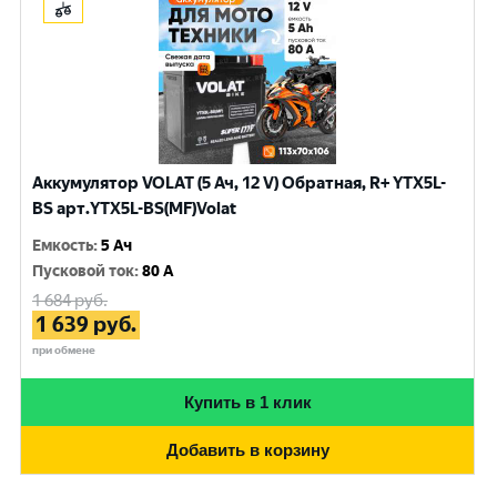
Аккумулятор VOLAT (5 Ач, 12 V) Обратная, R+ YTX5L-
BS арт.YTX5L-BS(MF)Volat
Емкость
:
5 Ач
Пусковой ток
:
80 A
1 684
руб.
1 639
руб.
при обмене
Купить в 1 клик
Добавить в корзину