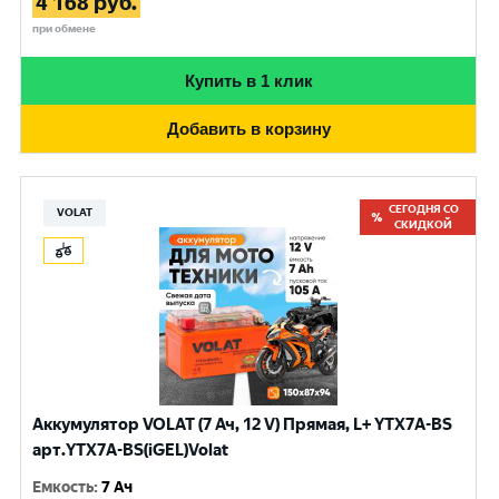
4 168
руб.
при обмене
Купить в 1 клик
Добавить в корзину
СЕГОДНЯ СО
VOLAT
СКИДКОЙ
Аккумулятор VOLAT (7 Ач, 12 V) Прямая, L+ YTX7A-BS
арт.YTX7A-BS(iGEL)Volat
Емкость
:
7 Ач