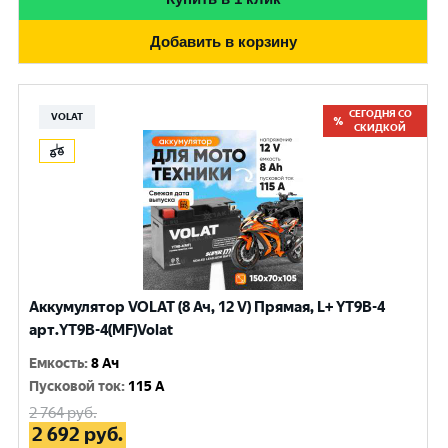
Добавить в корзину
СЕГОДНЯ СО
VOLAT
СКИДКОЙ
Аккумулятор VOLAT (8 Ач, 12 V) Прямая, L+ YT9B-4
арт.YT9B-4(MF)Volat
Емкость
:
8 Ач
Пусковой ток
:
115 A
2 764
руб.
2 692
руб.