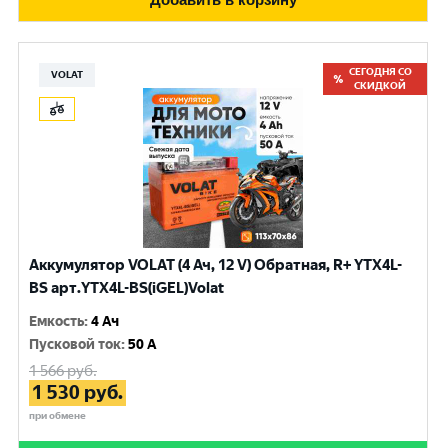
СЕГОДНЯ СО
VOLAT
СКИДКОЙ
Аккумулятор VOLAT (4 Ач, 12 V) Обратная, R+ YTX4L-
BS арт.YTX4L-BS(iGEL)Volat
Емкость
:
4 Ач
Пусковой ток
:
50 A
1 566
руб.
1 530
руб.
при обмене