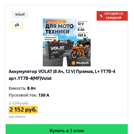
СЕГОДНЯ СО
VOLAT
СКИДКОЙ
Аккумулятор VOLAT (8 Ач, 12 V) Прямая, L+ YT7B-4
арт.YT7B-4(MF)Volat
Емкость
:
8 Ач
Пусковой ток
:
130 A
2 224
руб.
2 152
руб.
при обмене
Купить в 1 клик