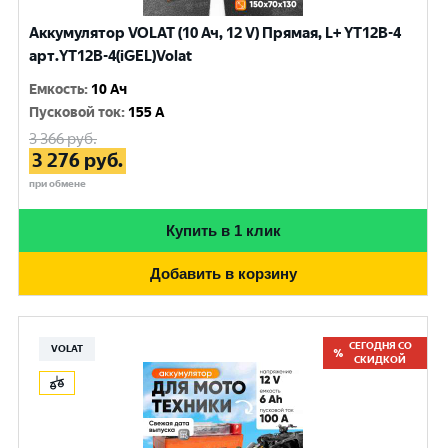
Аккумулятор VOLAT (10 Ач, 12 V) Прямая, L+ YT12B-4
арт.YT12B-4(iGEL)Volat
Емкость
:
10 Ач
Пусковой ток
:
155 A
3 366
руб.
3 276
руб.
при обмене
Купить в 1 клик
Добавить в корзину
СЕГОДНЯ СО
VOLAT
СКИДКОЙ