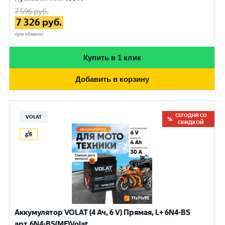
7 596
руб.
7 326
руб.
при обмене
Купить в 1 клик
Добавить в корзину
СЕГОДНЯ СО
VOLAT
СКИДКОЙ
Аккумулятор VOLAT (4 Ач, 6 V) Прямая, L+ 6N4-BS
арт.6N4-BS(MF)Volat