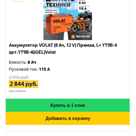
Аккумулятор VOLAT (8 Ач, 12 V) Прямая, L+ YT9B-4
арт.YT9B-4(iGEL)Volat
Емкость
:
8 Ач
Пусковой ток
:
115 A
2 916
руб.
2 844
руб.
при обмене
Купить в 1 клик
Добавить в корзину