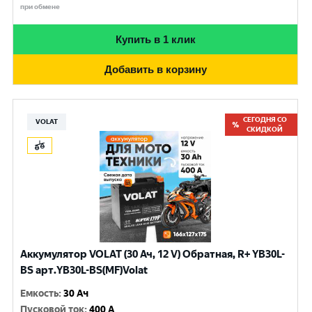
при обмене
Купить в 1 клик
Добавить в корзину
СЕГОДНЯ СО
VOLAT
СКИДКОЙ
Аккумулятор VOLAT (30 Ач, 12 V) Обратная, R+ YB30L-
BS арт.YB30L-BS(MF)Volat
Емкость
:
30 Ач
Пусковой ток
:
400 A