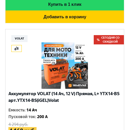
Купить в 1 клик
Добавить в корзину
СЕГОДНЯ СО
VOLAT
СКИДКОЙ
Аккумулятор VOLAT (14 Ач, 12 V) Прямая, L+ YTX14-BS
арт.YTX14-BS(iGEL)Volat
Емкость
:
14 Ач
Пусковой ток
:
200 A
4 294
руб.