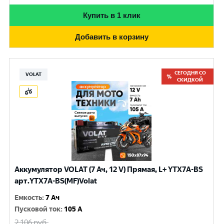
Купить в 1 клик
Добавить в корзину
СЕГОДНЯ СО
VOLAT
СКИДКОЙ
Аккумулятор VOLAT (7 Ач, 12 V) Прямая, L+ YTX7A-BS
арт.YTX7A-BS(MF)Volat
Емкость
:
7 Ач
Пусковой ток
:
105 A
2 106
руб.