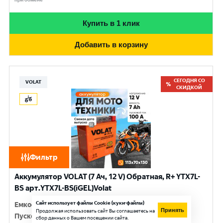
Купить в 1 клик
Добавить в корзину
СЕГОДНЯ СО
VOLAT
СКИДКОЙ
Фильтр
Аккумулятор VOLAT (7 Ач, 12 V) Обратная, R+ YTX7L-
BS арт.YTX7L-BS(iGEL)Volat
Сайт использует файлы Cookie (куки-файлы)
Емкость
:
7 Ач
Принять
Продолжая использовать сайт Вы соглашаетесь на
Пусковой ток
:
100 A
сбор данных о Вашем посещении сайта.