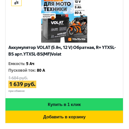
Аккумулятор VOLAT (5 Ач, 12 V) Обратная, R+ YTX5L-
BS арт.YTX5L-BS(MF)Volat
Емкость
:
5 Ач
Пусковой ток
:
80 A
1 684
руб.
1 639
руб.
при обмене
Купить в 1 клик
Добавить в корзину