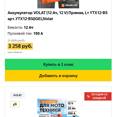
Аккумулятор VOLAT (12 Ач, 12 V) Прямая, L+ YTX12-BS
арт.YTX12-BS(iGEL)Volat
Емкость
:
12 Ач
Пусковой ток
:
150 A
3 366
руб.
3 258
руб.
при обмене
Купить в 1 клик
Добавить в корзину
СЕГОДНЯ СО
VOLAT
СКИДКОЙ