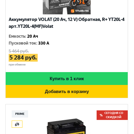
Аккумулятор VOLAT (20 Ач, 12 V) Обратная, R+ YT20L-4
арт.YT20L-4(MF)Volat
Емкость
:
20 Ач
Пусковой ток
:
330 A
5 464
руб.
5 284
руб.
при обмене
Купить в 1 клик
Добавить в корзину
СЕГОДНЯ СО
PRIME
СКИДКОЙ