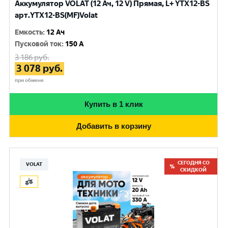
Аккумулятор VOLAT (12 Ач, 12 V) Прямая, L+ YTX12-BS
арт.YTX12-BS(MF)Volat
Емкость
:
12 Ач
Пусковой ток
:
150 A
3 186
руб.
3 078
руб.
при обмене
Купить в 1 клик
Добавить в корзину
СЕГОДНЯ СО
VOLAT
СКИДКОЙ