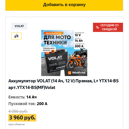
Добавить в корзину
СЕГОДНЯ СО
VOLAT
СКИДКОЙ
Аккумулятор VOLAT (14 Ач, 12 V) Прямая, L+ YTX14-BS
арт.YTX14-BS(MF)Volat
Емкость
:
14 Ач
Пусковой ток
:
200 A
4 086
руб.
3 960
руб.
при обмене