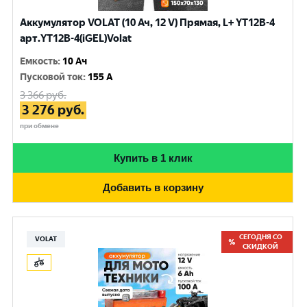
Аккумулятор VOLAT (10 Ач, 12 V) Прямая, L+ YT12B-4
арт.YT12B-4(iGEL)Volat
Емкость
:
10 Ач
Пусковой ток
:
155 A
3 366
руб.
3 276
руб.
при обмене
Купить в 1 клик
Добавить в корзину
СЕГОДНЯ СО
VOLAT
СКИДКОЙ