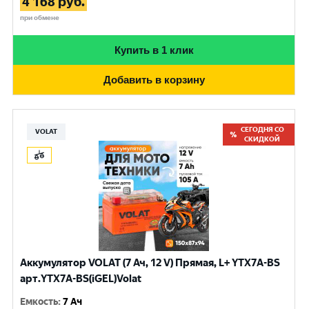
4 168
руб.
при обмене
Купить в 1 клик
Добавить в корзину
СЕГОДНЯ СО
VOLAT
СКИДКОЙ
Аккумулятор VOLAT (7 Ач, 12 V) Прямая, L+ YTX7A-BS
арт.YTX7A-BS(iGEL)Volat
Емкость
:
7 Ач