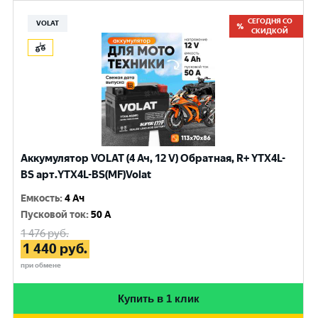
СЕГОДНЯ СО
VOLAT
СКИДКОЙ
Аккумулятор VOLAT (4 Ач, 12 V) Обратная, R+ YTX4L-
BS арт.YTX4L-BS(MF)Volat
Емкость
:
4 Ач
Пусковой ток
:
50 A
1 476
руб.
1 440
руб.
при обмене
Купить в 1 клик