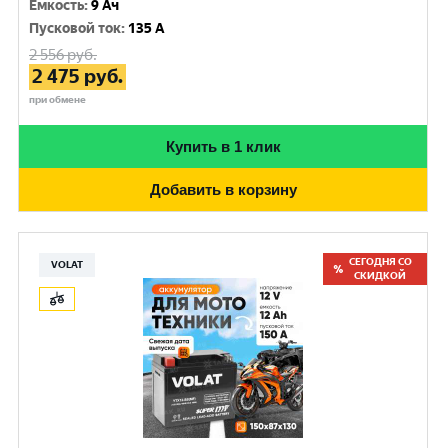
Емкость
:
9 Ач
Пусковой ток
:
135 A
2 556
руб.
2 475
руб.
при обмене
Купить в 1 клик
Добавить в корзину
СЕГОДНЯ СО
VOLAT
СКИДКОЙ