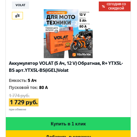
СЕГОДНЯ СО
VOLAT
СКИДКОЙ
Аккумулятор VOLAT (5 Ач, 12 V) Обратная, R+ YTX5L-
BS арт.YTX5L-BS(iGEL)Volat
Емкость
:
5 Ач
Пусковой ток
:
80 A
1 774
руб.
1 729
руб.
при обмене
Купить в 1 клик
Добавить в корзину