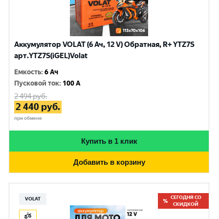
Аккумулятор VOLAT (6 Ач, 12 V) Обратная, R+ YTZ7S
арт.YTZ7S(iGEL)Volat
Емкость
:
6 Ач
Пусковой ток
:
100 A
2 494
руб.
2 440
руб.
при обмене
Купить в 1 клик
Добавить в корзину
СЕГОДНЯ СО
VOLAT
СКИДКОЙ