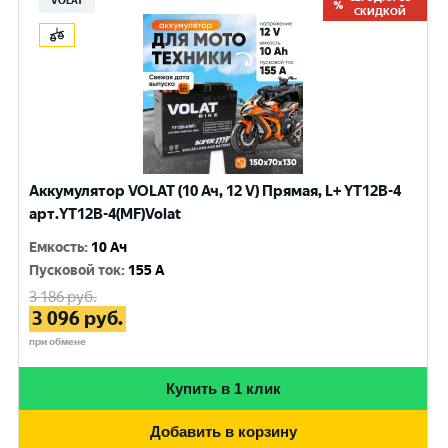
VOLAT
СКИДКОЙ
Аккумулятор VOLAT (10 Ач, 12 V) Прямая, L+ YT12B-4
арт.YT12B-4(MF)Volat
Емкость
:
10 Ач
Пусковой ток
:
155 A
3 186
руб.
3 096
руб.
при обмене
Купить в 1 клик
Добавить в корзину