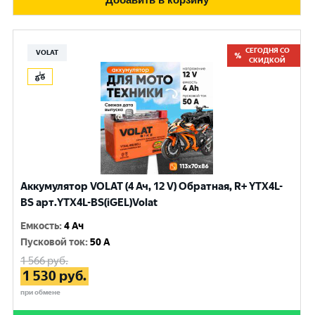
СЕГОДНЯ СО
VOLAT
СКИДКОЙ
Аккумулятор VOLAT (4 Ач, 12 V) Обратная, R+ YTX4L-
BS арт.YTX4L-BS(iGEL)Volat
Емкость
:
4 Ач
Пусковой ток
:
50 A
1 566
руб.
1 530
руб.
при обмене