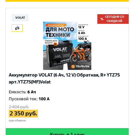
СЕГОДНЯ СО
VOLAT
СКИДКОЙ
Аккумулятор VOLAT (6 Ач, 12 V) Обратная, R+ YTZ7S
арт.YTZ7S(MF)Volat
Емкость
:
6 Ач
Пусковой ток
:
100 A
2 404
руб.
2 350
руб.
при обмене
Купить в 1 клик