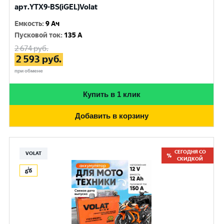
арт.YTX9-BS(iGEL)Volat
Емкость
:
9 Ач
Пусковой ток
:
135 A
2 674
руб.
2 593
руб.
при обмене
Купить в 1 клик
Добавить в корзину
СЕГОДНЯ СО
VOLAT
СКИДКОЙ