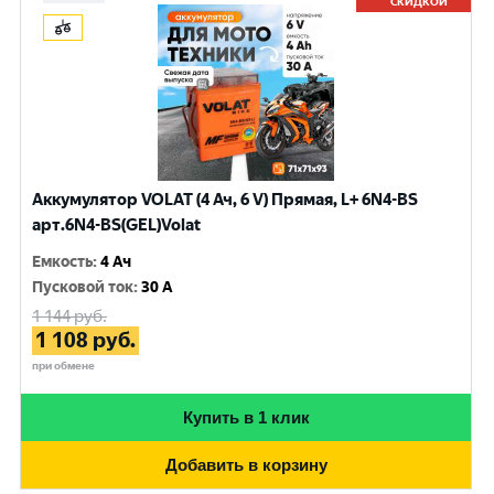
СКИДКОЙ
Аккумулятор VOLAT (4 Ач, 6 V) Прямая, L+ 6N4-BS
арт.6N4-BS(GEL)Volat
Емкость
:
4 Ач
Пусковой ток
:
30 A
1 144
руб.
1 108
руб.
при обмене
Купить в 1 клик
Добавить в корзину