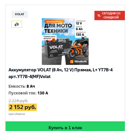
СЕГОДНЯ СО
VOLAT
СКИДКОЙ
Аккумулятор VOLAT (8 Ач, 12 V) Прямая, L+ YT7B-4
арт.YT7B-4(MF)Volat
Емкость
:
8 Ач
Пусковой ток
:
130 A
2 224
руб.
2 152
руб.
при обмене
Купить в 1 клик