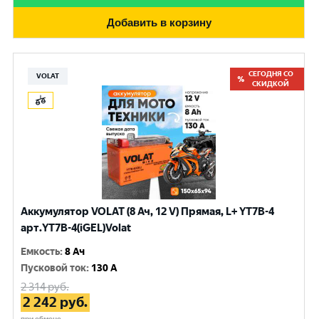
Добавить в корзину
СЕГОДНЯ СО
VOLAT
СКИДКОЙ
Аккумулятор VOLAT (8 Ач, 12 V) Прямая, L+ YT7B-4
арт.YT7B-4(iGEL)Volat
Емкость
:
8 Ач
Пусковой ток
:
130 A
2 314
руб.
2 242
руб.
при обмене