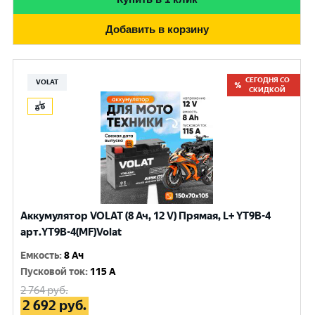
Добавить в корзину
СЕГОДНЯ СО
VOLAT
СКИДКОЙ
Аккумулятор VOLAT (8 Ач, 12 V) Прямая, L+ YT9B-4
арт.YT9B-4(MF)Volat
Емкость
:
8 Ач
Пусковой ток
:
115 A
2 764
руб.
2 692
руб.