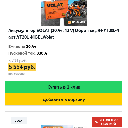
Аккумулятор VOLAT (20 Ач, 12 V) Обратная, R+ YT20L-4
арт.YT20L-4(iGEL)Volat
Емкость
:
20 Ач
Пусковой ток
:
330 A
5 734
руб.
5 554
руб.
при обмене
Купить в 1 клик
Добавить в корзину
СЕГОДНЯ СО
VOLAT
СКИДКОЙ