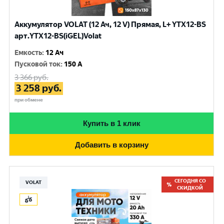
Аккумулятор VOLAT (12 Ач, 12 V) Прямая, L+ YTX12-BS
арт.YTX12-BS(iGEL)Volat
Емкость
:
12 Ач
Пусковой ток
:
150 A
3 366
руб.
3 258
руб.
при обмене
Купить в 1 клик
Добавить в корзину
СЕГОДНЯ СО
VOLAT
СКИДКОЙ