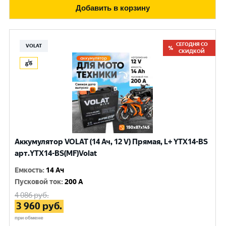
Добавить в корзину
СЕГОДНЯ СО
VOLAT
СКИДКОЙ
Аккумулятор VOLAT (14 Ач, 12 V) Прямая, L+ YTX14-BS
арт.YTX14-BS(MF)Volat
Емкость
:
14 Ач
Пусковой ток
:
200 A
4 086
руб.
3 960
руб.
при обмене