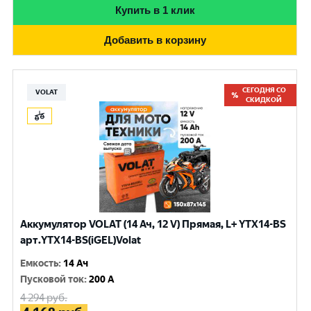
Купить в 1 клик
Добавить в корзину
СЕГОДНЯ СО
VOLAT
СКИДКОЙ
Аккумулятор VOLAT (14 Ач, 12 V) Прямая, L+ YTX14-BS
арт.YTX14-BS(iGEL)Volat
Емкость
:
14 Ач
Пусковой ток
:
200 A
4 294
руб.