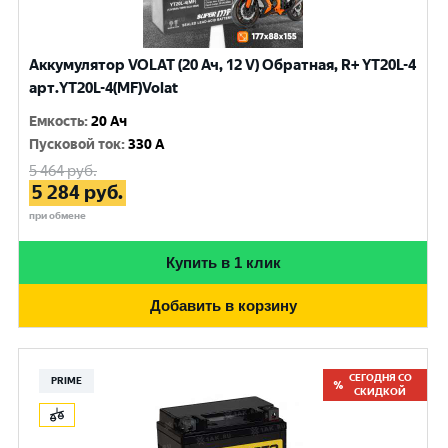
Аккумулятор VOLAT (20 Ач, 12 V) Обратная, R+ YT20L-4
арт.YT20L-4(MF)Volat
Емкость
:
20 Ач
Пусковой ток
:
330 A
5 464
руб.
5 284
руб.
при обмене
Купить в 1 клик
Добавить в корзину
СЕГОДНЯ СО
PRIME
СКИДКОЙ