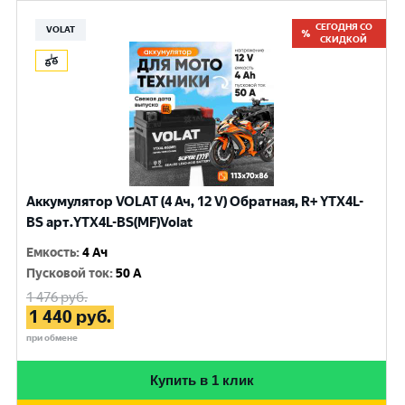
СЕГОДНЯ СО
VOLAT
СКИДКОЙ
Аккумулятор VOLAT (4 Ач, 12 V) Обратная, R+ YTX4L-
BS арт.YTX4L-BS(MF)Volat
Емкость
:
4 Ач
Пусковой ток
:
50 A
1 476
руб.
1 440
руб.
при обмене
Купить в 1 клик