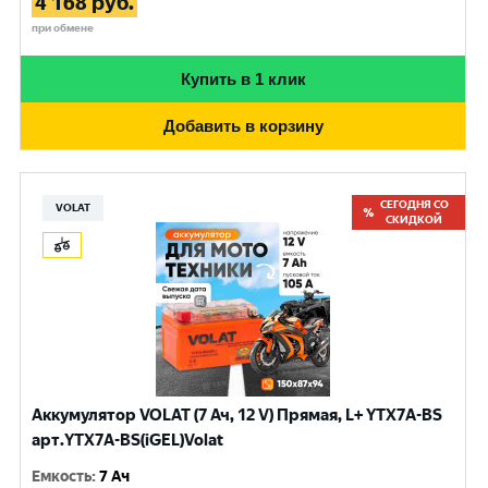
4 168
руб.
при обмене
Купить в 1 клик
Добавить в корзину
СЕГОДНЯ СО
VOLAT
СКИДКОЙ
Аккумулятор VOLAT (7 Ач, 12 V) Прямая, L+ YTX7A-BS
арт.YTX7A-BS(iGEL)Volat
Емкость
:
7 Ач