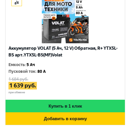
Аккумулятор VOLAT (5 Ач, 12 V) Обратная, R+ YTX5L-
BS арт.YTX5L-BS(MF)Volat
Емкость
:
5 Ач
Пусковой ток
:
80 A
1 684
руб.
1 639
руб.
при обмене
Купить в 1 клик
Добавить в корзину