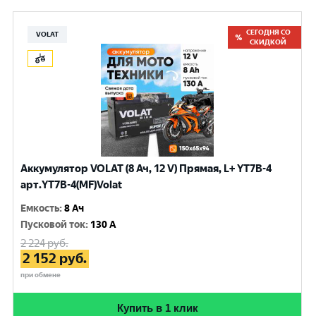
СЕГОДНЯ СО
VOLAT
СКИДКОЙ
Аккумулятор VOLAT (8 Ач, 12 V) Прямая, L+ YT7B-4
арт.YT7B-4(MF)Volat
Емкость
:
8 Ач
Пусковой ток
:
130 A
2 224
руб.
2 152
руб.
при обмене
Купить в 1 клик