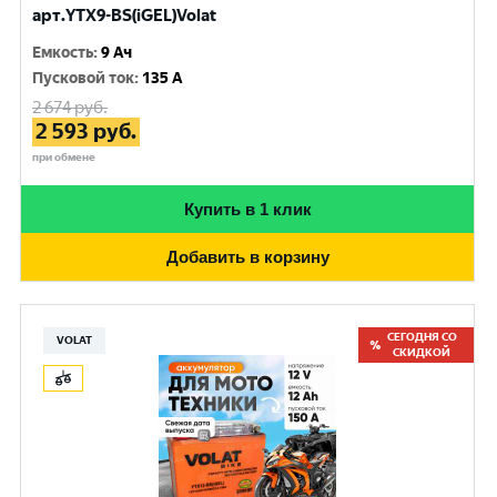
арт.YTX9-BS(iGEL)Volat
Емкость
:
9 Ач
Пусковой ток
:
135 A
2 674
руб.
2 593
руб.
при обмене
Купить в 1 клик
Добавить в корзину
СЕГОДНЯ СО
VOLAT
СКИДКОЙ