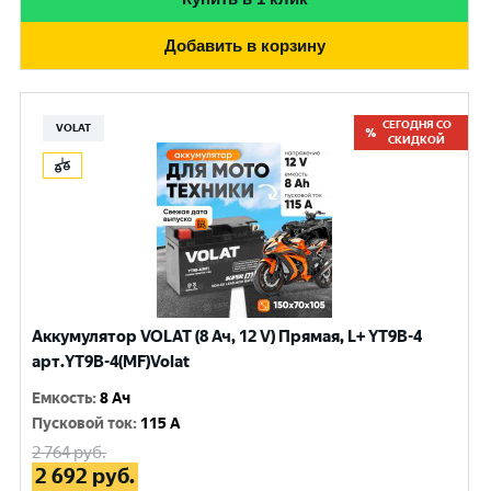
Добавить в корзину
СЕГОДНЯ СО
VOLAT
СКИДКОЙ
Аккумулятор VOLAT (8 Ач, 12 V) Прямая, L+ YT9B-4
арт.YT9B-4(MF)Volat
Емкость
:
8 Ач
Пусковой ток
:
115 A
2 764
руб.
2 692
руб.