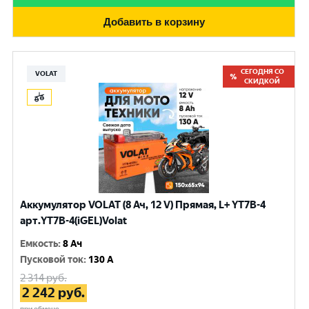
Добавить в корзину
СЕГОДНЯ СО
VOLAT
СКИДКОЙ
Аккумулятор VOLAT (8 Ач, 12 V) Прямая, L+ YT7B-4
арт.YT7B-4(iGEL)Volat
Емкость
:
8 Ач
Пусковой ток
:
130 A
2 314
руб.
2 242
руб.
при обмене