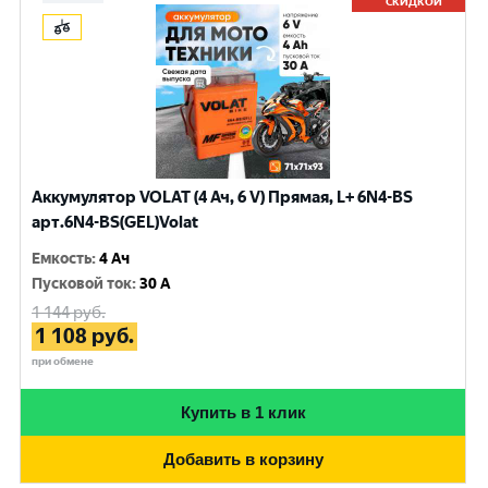
СКИДКОЙ
Аккумулятор VOLAT (4 Ач, 6 V) Прямая, L+ 6N4-BS
арт.6N4-BS(GEL)Volat
Емкость
:
4 Ач
Пусковой ток
:
30 A
1 144
руб.
1 108
руб.
при обмене
Купить в 1 клик
Добавить в корзину