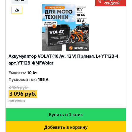
VOLAT
СКИДКОЙ
Аккумулятор VOLAT (10 Ач, 12 V) Прямая, L+ YT12B-4
арт.YT12B-4(MF)Volat
Емкость
:
10 Ач
Пусковой ток
:
155 A
3 186
руб.
3 096
руб.
при обмене
Купить в 1 клик
Добавить в корзину