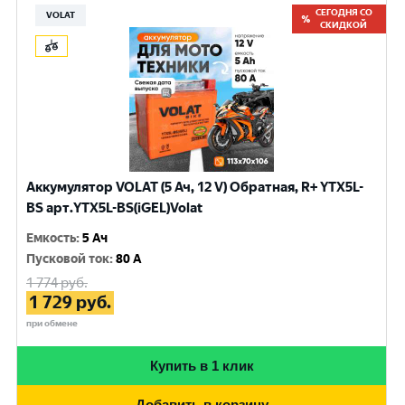
СЕГОДНЯ СО
VOLAT
СКИДКОЙ
Аккумулятор VOLAT (5 Ач, 12 V) Обратная, R+ YTX5L-
BS арт.YTX5L-BS(iGEL)Volat
Емкость
:
5 Ач
Пусковой ток
:
80 A
1 774
руб.
1 729
руб.
при обмене
Купить в 1 клик
Добавить в корзину