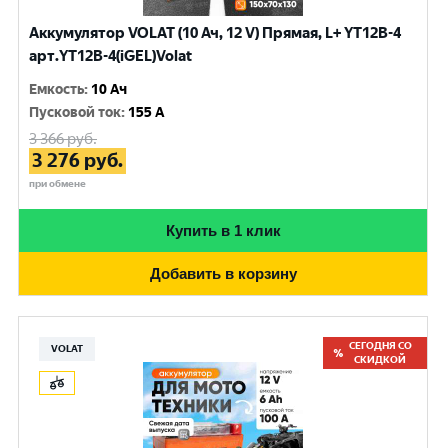
Аккумулятор VOLAT (10 Ач, 12 V) Прямая, L+ YT12B-4
арт.YT12B-4(iGEL)Volat
Емкость
:
10 Ач
Пусковой ток
:
155 A
3 366
руб.
3 276
руб.
при обмене
Купить в 1 клик
Добавить в корзину
СЕГОДНЯ СО
VOLAT
СКИДКОЙ