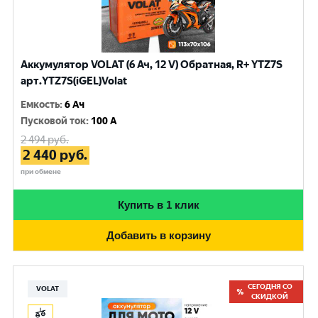
Аккумулятор VOLAT (6 Ач, 12 V) Обратная, R+ YTZ7S
арт.YTZ7S(iGEL)Volat
Емкость
:
6 Ач
Пусковой ток
:
100 A
2 494
руб.
2 440
руб.
при обмене
Купить в 1 клик
Добавить в корзину
СЕГОДНЯ СО
VOLAT
СКИДКОЙ