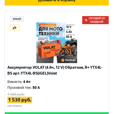
СЕГОДНЯ СО
VOLAT
СКИДКОЙ
Аккумулятор VOLAT (4 Ач, 12 V) Обратная, R+ YTX4L-
BS арт.YTX4L-BS(iGEL)Volat
Емкость
:
4 Ач
Пусковой ток
:
50 A
1 566
руб.
1 530
руб.
при обмене