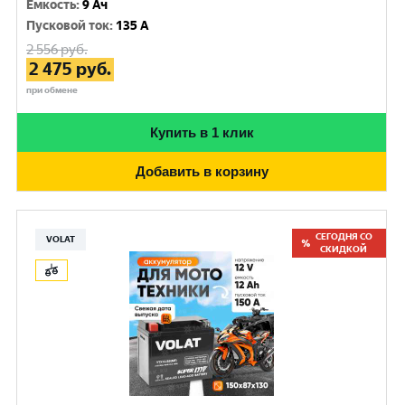
Емкость
:
9 Ач
Пусковой ток
:
135 A
2 556
руб.
2 475
руб.
при обмене
Купить в 1 клик
Добавить в корзину
СЕГОДНЯ СО
VOLAT
СКИДКОЙ