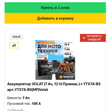
Купить в 1 клик
Добавить в корзину
СЕГОДНЯ СО
VOLAT
СКИДКОЙ
Аккумулятор VOLAT (7 Ач, 12 V) Прямая, L+ YTX7A-BS
арт.YTX7A-BS(MF)Volat
Емкость
:
7 Ач
Пусковой ток
:
105 A
2 106
руб.