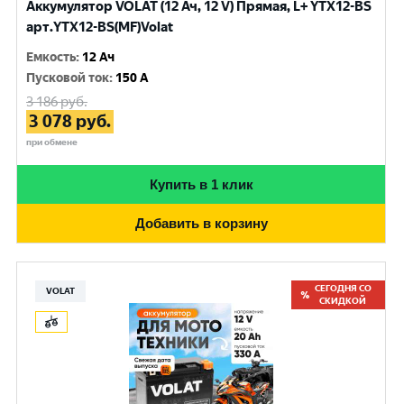
Аккумулятор VOLAT (12 Ач, 12 V) Прямая, L+ YTX12-BS
арт.YTX12-BS(MF)Volat
Емкость
:
12 Ач
Пусковой ток
:
150 A
3 186
руб.
3 078
руб.
при обмене
Купить в 1 клик
Добавить в корзину
СЕГОДНЯ СО
VOLAT
СКИДКОЙ