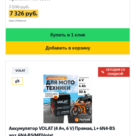
7 596
руб.
7 326
руб.
при обмене
Купить в 1 клик
Добавить в корзину
СЕГОДНЯ СО
VOLAT
СКИДКОЙ
Аккумулятор VOLAT (4 Ач, 6 V) Прямая, L+ 6N4-BS
арт.6N4-BS(MF)Volat