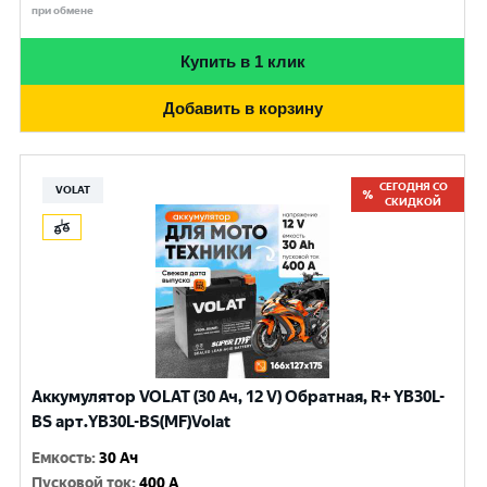
при обмене
Купить в 1 клик
Добавить в корзину
СЕГОДНЯ СО
VOLAT
СКИДКОЙ
Аккумулятор VOLAT (30 Ач, 12 V) Обратная, R+ YB30L-
BS арт.YB30L-BS(MF)Volat
Емкость
:
30 Ач
Пусковой ток
:
400 A