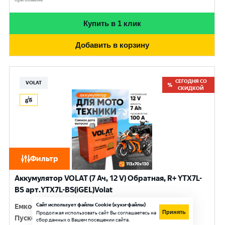
Купить в 1 клик
Добавить в корзину
СЕГОДНЯ СО
VOLAT
СКИДКОЙ
Фильтр
Аккумулятор VOLAT (7 Ач, 12 V) Обратная, R+ YTX7L-
BS арт.YTX7L-BS(iGEL)Volat
Сайт использует файлы Cookie (куки-файлы)
Емкость
:
7 Ач
Принять
Продолжая использовать сайт Вы соглашаетесь на
Пусковой ток
:
100 A
сбор данных о Вашем посещении сайта.