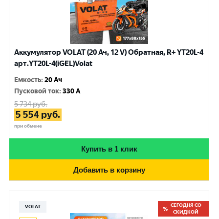
Аккумулятор VOLAT (20 Ач, 12 V) Обратная, R+ YT20L-4
арт.YT20L-4(iGEL)Volat
Емкость
:
20 Ач
Пусковой ток
:
330 A
5 734
руб.
5 554
руб.
при обмене
Купить в 1 клик
Добавить в корзину
СЕГОДНЯ СО
VOLAT
СКИДКОЙ