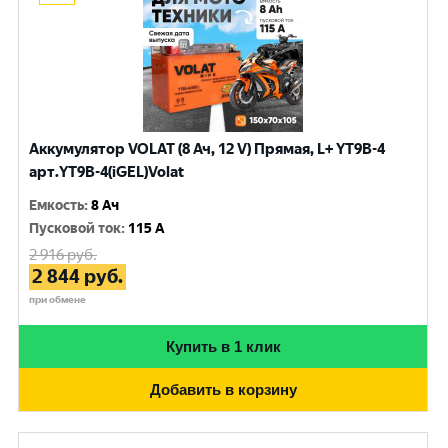
Аккумулятор VOLAT (8 Ач, 12 V) Прямая, L+ YT9B-4
арт.YT9B-4(iGEL)Volat
Емкость
:
8 Ач
Пусковой ток
:
115 A
2 916
руб.
2 844
руб.
при обмене
Купить в 1 клик
Добавить в корзину