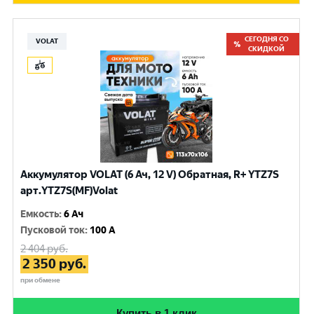
СЕГОДНЯ СО
VOLAT
СКИДКОЙ
Аккумулятор VOLAT (6 Ач, 12 V) Обратная, R+ YTZ7S
арт.YTZ7S(MF)Volat
Емкость
:
6 Ач
Пусковой ток
:
100 A
2 404
руб.
2 350
руб.
при обмене
Купить в 1 клик