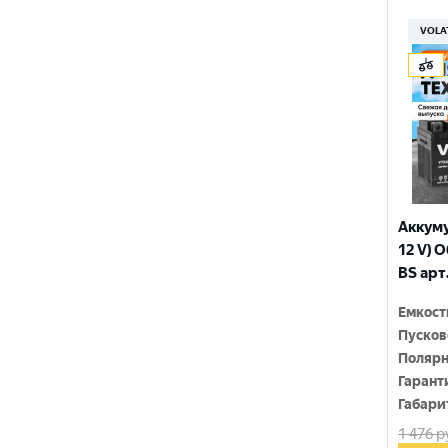
150x86x108
YTX9-BS
VOLA
150x86x110
YTZ10S
150x86x111
YTZ12S
150x86x130
YTZ14S-4
150x86x131
YTZ5S
150x86x145
YTZ7S
Аккуму
150x86x161
12 V) 
6N4-2A-4
BS арт
150x86x94
6N4-BS
Емкост
150x86x94
Пусков
150x87x105
Полярн
Гарант
150x87x107
Габари
1 476
р
150x87x110