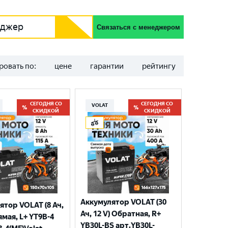
еджер
Связаться с менеджером
ровать по:
цене
гарантии
рейтингу
СЕГОДНЯ СО
СЕГОДНЯ СО
VOLAT
СКИДКОЙ
СКИДКОЙ
Аккумулятор VOLAT (30
ятор VOLAT (8 Ач,
Ач, 12 V) Обратная, R+
ямая, L+ YT9B-4
YB30L-BS арт.YB30L-