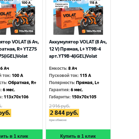
ятор VOLAT (6 Ач,
Аккумулятор VOLAT (8 Ач,
ратная, R+ YTZ7S
12 V) Прямая, L+ YT9B-4
S(iGEL)Volat
арт.YT9B-4(iGEL)Volat
6 Ач
Емкость
:
8 Ач
й ток
:
100 A
Пусковой ток
:
115 A
сть
:
Обратная, R+
Полярность
:
Прямая, L+
я
:
6 мес.
Гарантия
:
6 мес.
ы
:
113x70x106
Габариты
:
150x70x105
.
2 916
руб.
руб.
2 844
руб.
при обмене
ить в 1 клик
Купить в 1 клик