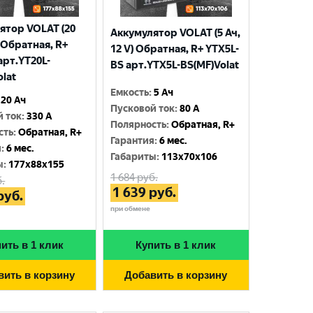
ятор VOLAT (20
Аккумулятор VOLAT (5 Ач,
) Обратная, R+
12 V) Обратная, R+ YTX5L-
арт.YT20L-
BS арт.YTX5L-BS(MF)Volat
olat
Емкость
:
5 Ач
20 Ач
Пусковой ток
:
80 A
й ток
:
330 A
Полярность
:
Обратная, R+
сть
:
Обратная, R+
Гарантия
:
6 мес.
я
:
6 мес.
Габариты
:
113x70x106
ы
:
177x88x155
1 684
руб.
.
1 639
руб.
руб.
при обмене
ить в 1 клик
Купить в 1 клик
вить в корзину
Добавить в корзину