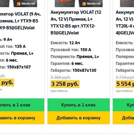
Аккумулятор VOLAT (12
Аккумул
лятор VOLAT (9 Ач,
Ач, 12 V) Прямая, L+
Ач, 12 V
Прямая, L+ YTX9-BS
YTX12-BS арт.YTX12-
YT20L-4 
X9-BS(iGEL)Volat
BS(iGEL)Volat
4(iGEL)V
ь
:
9 Ач
Емкость
:
12 Ач
Емкость
:
ой ток
:
135 A
Пусковой ток
:
150 A
Пусково
ость
:
Прямая, L+
Полярность
:
Прямая, L+
Полярно
ия
:
6 мес.
Гарантия
:
6 мес.
Гаранти
ты
:
150x87x107
Габариты
:
150x87x130
Габарит
уб.
3 366
руб.
5 734
руб
3
руб.
3 258
руб.
5 554
не
при обмене
при обмене
упить в 1 клик
Купить в 1 клик
Куп
авить в корзину
Добавить в корзину
Доба