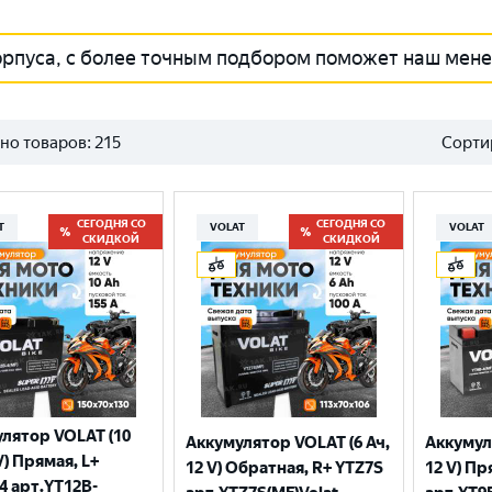
орпуса, с более точным подбором поможет наш мен
но товаров:
215
Сорти
СЕГОДНЯ СО
СЕГОДНЯ СО
T
VOLAT
VOLAT
СКИДКОЙ
СКИДКОЙ
лятор VOLAT (10
Аккумулятор VOLAT (6 Ач,
Аккумул
V) Прямая, L+
12 V) Обратная, R+ YTZ7S
12 V) Пр
4 арт.YT12B-