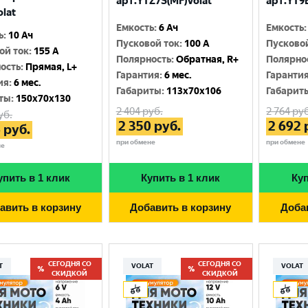
арт.YTZ7S(MF)Volat
арт.YT9B
olat
Емкость
:
6 Ач
Емкость
:
ь
:
10 Ач
Пусковой ток
:
100 A
Пусково
ой ток
:
155 A
Полярность
:
Обратная, R+
Полярно
ость
:
Прямая, L+
Гарантия
:
6 мес.
Гаранти
ия
:
6 мес.
Габариты
:
113x70x106
Габарит
ты
:
150x70x130
2 404
руб.
2 764
руб
уб.
2 350
руб.
2 692
6
руб.
при обмене
при обмене
не
упить в 1 клик
Купить в 1 клик
Куп
авить в корзину
Добавить в корзину
Доба
СЕГОДНЯ СО
СЕГОДНЯ СО
T
VOLAT
VOLAT
СКИДКОЙ
СКИДКОЙ