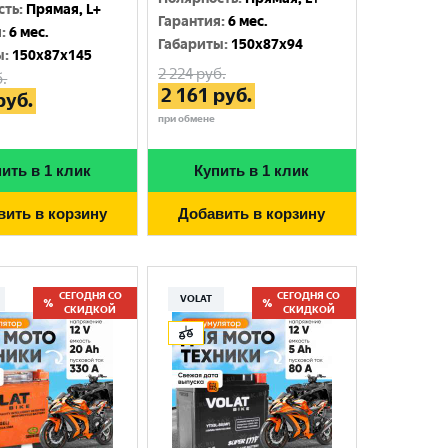
сть
:
Прямая, L+
Гарантия
:
6 мес.
я
:
6 мес.
Габариты
:
150x87x94
ы
:
150x87x145
2 224
руб.
.
2 161
руб.
руб.
при обмене
ить в 1 клик
Купить в 1 клик
вить в корзину
Добавить в корзину
СЕГОДНЯ СО
СЕГОДНЯ СО
VOLAT
СКИДКОЙ
СКИДКОЙ