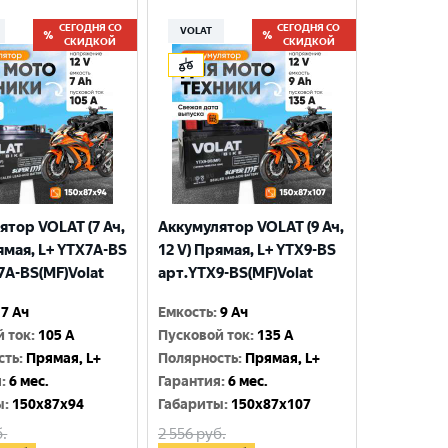
СЕГОДНЯ СО
СЕГОДНЯ СО
VOLAT
СКИДКОЙ
СКИДКОЙ
ятор VOLAT (7 Ач,
Аккумулятор VOLAT (9 Ач,
ямая, L+ YTX7A-BS
12 V) Прямая, L+ YTX9-BS
7A-BS(MF)Volat
арт.YTX9-BS(MF)Volat
7 Ач
Емкость
:
9 Ач
й ток
:
105 A
Пусковой ток
:
135 A
сть
:
Прямая, L+
Полярность
:
Прямая, L+
я
:
6 мес.
Гарантия
:
6 мес.
ы
:
150x87x94
Габариты
:
150x87x107
.
2 556
руб.