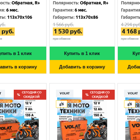
Москва
ость
:
Обратная, R+
Полярность
:
Обратная, R+
Полярно
ия
:
6 мес.
Гарантия
:
6 мес.
Гаранти
ты
:
113x70x106
Габариты
:
113x70x86
Габарит
уб.
1 566
руб.
4 294
руб
9
руб.
1 530
руб.
4 168
не
при обмене
при обмене
упить в 1 клик
Купить в 1 клик
Куп
авить в корзину
Добавить в корзину
Доба
СЕГОДНЯ СО
СЕГОДНЯ СО
T
VOLAT
VOLAT
СКИДКОЙ
СКИДКОЙ