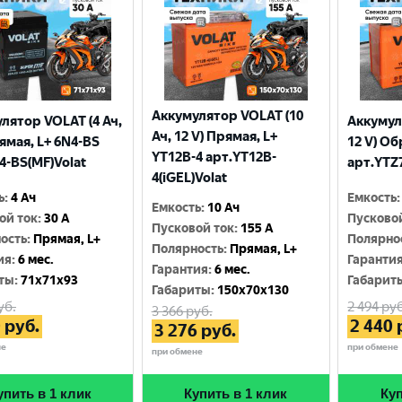
Аккумулятор VOLAT (10
лятор VOLAT (4 Ач,
Аккумул
Ач, 12 V) Прямая, L+
рямая, L+ 6N4-BS
12 V) Об
YT12B-4 арт.YT12B-
4-BS(MF)Volat
арт.YTZ7
4(iGEL)Volat
ь
:
4 Ач
Емкость
:
Емкость
:
10 Ач
ой ток
:
30 A
Пусково
Пусковой ток
:
155 A
ость
:
Прямая, L+
Полярно
Полярность
:
Прямая, L+
ия
:
6 мес.
Гаранти
Гарантия
:
6 мес.
ты
:
71x71x93
Габарит
Габариты
:
150x70x130
уб.
2 494
руб
3 366
руб.
0
руб.
2 440
3 276
руб.
не
при обмене
при обмене
упить в 1 клик
Купить в 1 клик
Куп