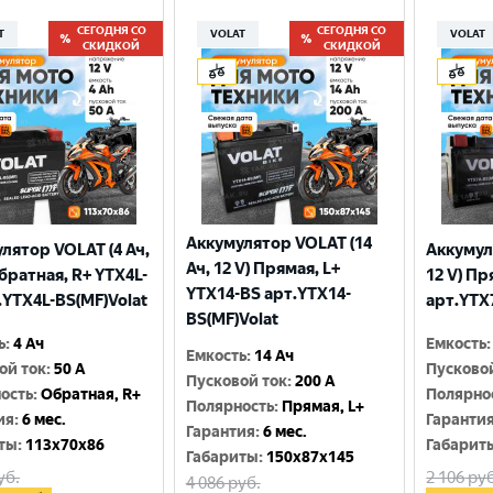
СЕГОДНЯ СО
СЕГОДНЯ СО
T
VOLAT
VOLAT
СКИДКОЙ
СКИДКОЙ
Аккумулятор VOLAT (14
лятор VOLAT (4 Ач,
Аккумул
Ач, 12 V) Прямая, L+
Обратная, R+ YTX4L-
12 V) Пр
YTX14-BS арт.YTX14-
.YTX4L-BS(MF)Volat
арт.YTX
BS(MF)Volat
ь
:
4 Ач
Емкость
:
Емкость
:
14 Ач
ой ток
:
50 A
Пусково
Пусковой ток
:
200 A
ость
:
Обратная, R+
Полярно
Полярность
:
Прямая, L+
ия
:
6 мес.
Гаранти
Гарантия
:
6 мес.
ты
:
113x70x86
Габарит
Габариты
:
150x87x145
уб.
2 106
руб
4 086
руб.