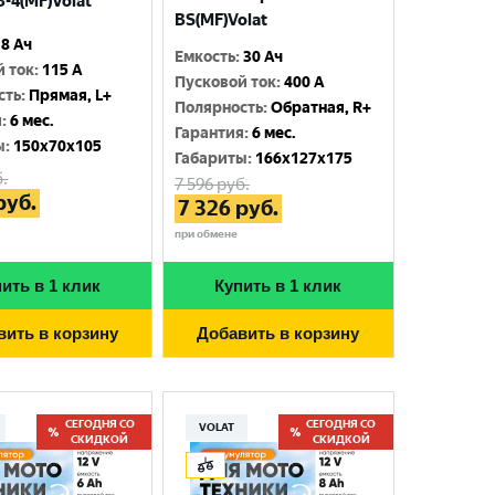
-4(MF)Volat
BS(MF)Volat
8 Ач
Емкость
:
30 Ач
й ток
:
115 A
Пусковой ток
:
400 A
сть
:
Прямая, L+
Полярность
:
Обратная, R+
я
:
6 мес.
Гарантия
:
6 мес.
ы
:
150x70x105
Габариты
:
166x127x175
.
7 596
руб.
руб.
7 326
руб.
при обмене
ить в 1 клик
Купить в 1 клик
вить в корзину
Добавить в корзину
СЕГОДНЯ СО
СЕГОДНЯ СО
VOLAT
СКИДКОЙ
СКИДКОЙ