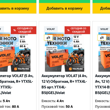
авить в корзину
Добавить в корзину
Доба
СЕГОДНЯ СО
СЕГОДНЯ СО
T
VOLAT
VOLAT
СКИДКОЙ
СКИДКОЙ
лятор VOLAT (5 Ач,
Аккумулятор VOLAT (4 Ач,
Аккумул
Выберите ваш город
Обратная, R+ YTX5L-
12 V) Обратная, R+ YTX4L-
Ач, 12 V
.YTX5L-
BS арт.YTX4L-
YTX14-B
L)Volat
BS(iGEL)Volat
BS(iGEL)
Великий Новгород
Санкт-Петербург
ь
:
5 Ач
Емкость
:
4 Ач
Емкость
:
Гатчина
Смоленск
ой ток
:
80 A
Пусковой ток
:
50 A
Пусково