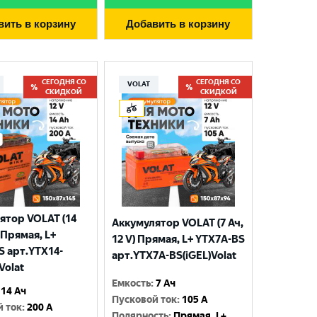
вить в корзину
Добавить в корзину
СЕГОДНЯ СО
СЕГОДНЯ СО
VOLAT
СКИДКОЙ
СКИДКОЙ
ятор VOLAT (14
Аккумулятор VOLAT (7 Ач,
) Прямая, L+
12 V) Прямая, L+ YTX7A-BS
S арт.YTX14-
арт.YTX7A-BS(iGEL)Volat
Volat
Емкость
:
7 Ач
14 Ач
Пусковой ток
:
105 A
й ток
:
200 A
Полярность
:
Прямая, L+