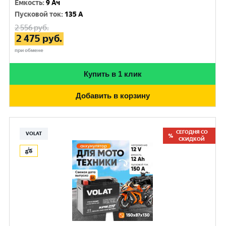
Емкость
:
9 Ач
Пусковой ток
:
135 A
2 556
руб.
2 475
руб.
при обмене
Купить в 1 клик
Добавить в корзину
СЕГОДНЯ СО
VOLAT
СКИДКОЙ