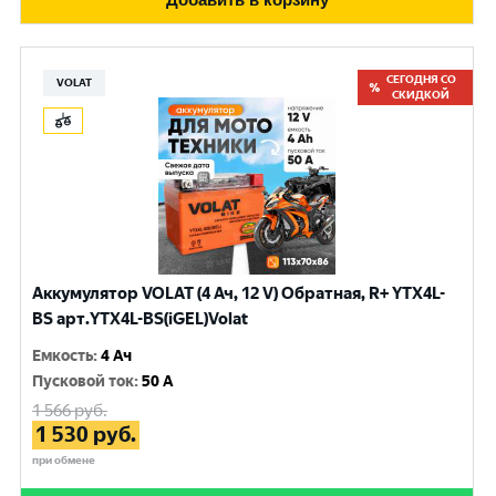
СЕГОДНЯ СО
VOLAT
СКИДКОЙ
Аккумулятор VOLAT (4 Ач, 12 V) Обратная, R+ YTX4L-
BS арт.YTX4L-BS(iGEL)Volat
Емкость
:
4 Ач
Пусковой ток
:
50 A
1 566
руб.
1 530
руб.
при обмене