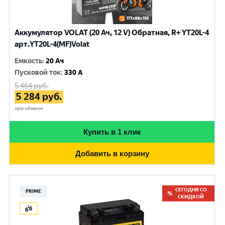
Аккумулятор VOLAT (20 Ач, 12 V) Обратная, R+ YT20L-4
арт.YT20L-4(MF)Volat
Емкость
:
20 Ач
Пусковой ток
:
330 A
5 464
руб.
5 284
руб.
при обмене
Купить в 1 клик
Добавить в корзину
СЕГОДНЯ СО
PRIME
СКИДКОЙ