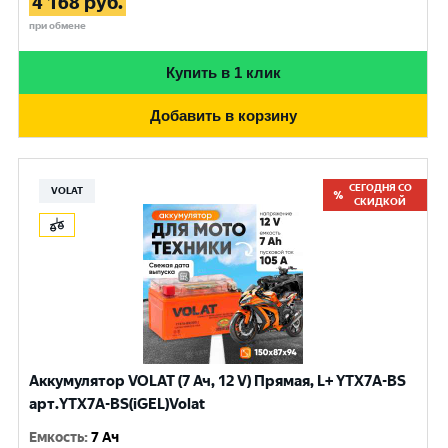
4 168
руб.
при обмене
Купить в 1 клик
Добавить в корзину
СЕГОДНЯ СО
VOLAT
СКИДКОЙ
Аккумулятор VOLAT (7 Ач, 12 V) Прямая, L+ YTX7A-BS
арт.YTX7A-BS(iGEL)Volat
Емкость
:
7 Ач