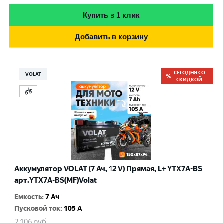
Купить в 1 клик
Добавить в корзину
СЕГОДНЯ СО
VOLAT
СКИДКОЙ
Аккумулятор VOLAT (7 Ач, 12 V) Прямая, L+ YTX7A-BS
арт.YTX7A-BS(MF)Volat
Емкость
:
7 Ач
Пусковой ток
:
105 A
2 106
руб.