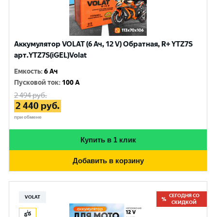
Аккумулятор VOLAT (6 Ач, 12 V) Обратная, R+ YTZ7S
арт.YTZ7S(iGEL)Volat
Емкость
:
6 Ач
Пусковой ток
:
100 A
2 494
руб.
2 440
руб.
при обмене
Купить в 1 клик
Добавить в корзину
СЕГОДНЯ СО
VOLAT
СКИДКОЙ