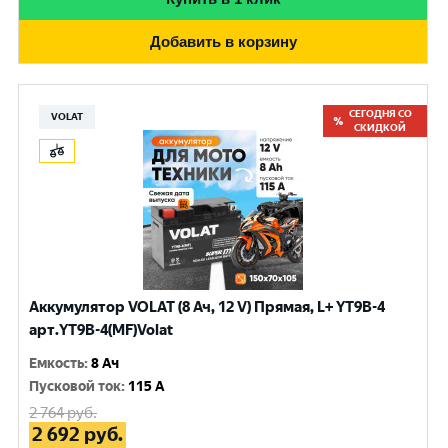
Добавить в корзину
СЕГОДНЯ СО
VOLAT
СКИДКОЙ
Аккумулятор VOLAT (8 Ач, 12 V) Прямая, L+ YT9B-4
арт.YT9B-4(MF)Volat
Емкость
:
8 Ач
Пусковой ток
:
115 A
2 764
руб.
2 692
руб.