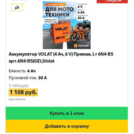
СКИДКОЙ
Аккумулятор VOLAT (4 Ач, 6 V) Прямая, L+ 6N4-BS
арт.6N4-BS(GEL)Volat
Емкость
:
4 Ач
Пусковой ток
:
30 A
1 144
руб.
1 108
руб.
при обмене
Купить в 1 клик
Добавить в корзину