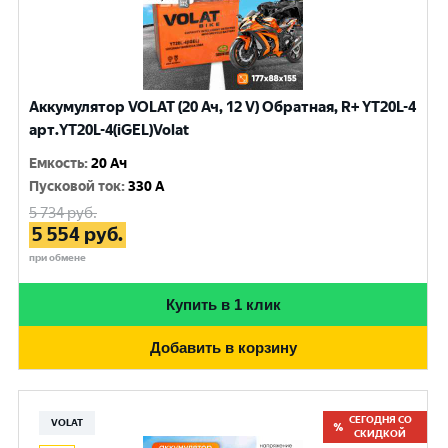
Аккумулятор VOLAT (20 Ач, 12 V) Обратная, R+ YT20L-4
арт.YT20L-4(iGEL)Volat
Емкость
:
20 Ач
Пусковой ток
:
330 A
5 734
руб.
5 554
руб.
при обмене
Купить в 1 клик
Добавить в корзину
СЕГОДНЯ СО
VOLAT
СКИДКОЙ