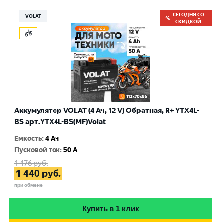
СЕГОДНЯ СО
VOLAT
СКИДКОЙ
Аккумулятор VOLAT (4 Ач, 12 V) Обратная, R+ YTX4L-
BS арт.YTX4L-BS(MF)Volat
Емкость
:
4 Ач
Пусковой ток
:
50 A
1 476
руб.
1 440
руб.
при обмене
Купить в 1 клик