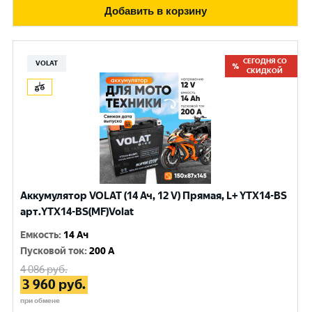
Добавить в корзину
СЕГОДНЯ СО
VOLAT
СКИДКОЙ
Аккумулятор VOLAT (14 Ач, 12 V) Прямая, L+ YTX14-BS
арт.YTX14-BS(MF)Volat
Емкость
:
14 Ач
Пусковой ток
:
200 A
4 086
руб.
3 960
руб.
при обмене