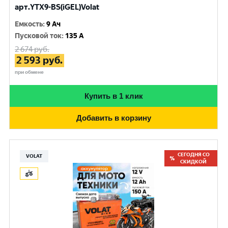
арт.YTX9-BS(iGEL)Volat
Емкость
:
9 Ач
Пусковой ток
:
135 A
2 674
руб.
2 593
руб.
при обмене
Купить в 1 клик
Добавить в корзину
СЕГОДНЯ СО
VOLAT
СКИДКОЙ