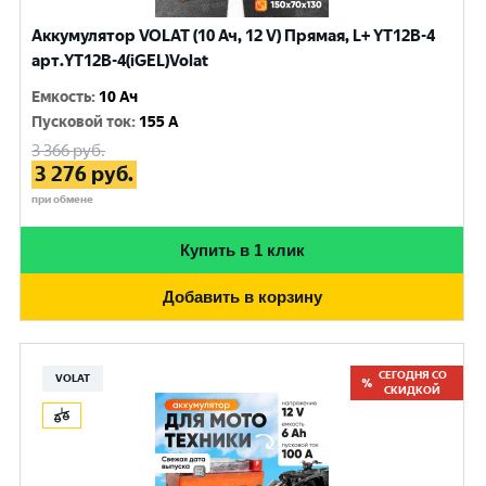
Аккумулятор VOLAT (10 Ач, 12 V) Прямая, L+ YT12B-4
арт.YT12B-4(iGEL)Volat
Емкость
:
10 Ач
Пусковой ток
:
155 A
3 366
руб.
3 276
руб.
при обмене
Купить в 1 клик
Добавить в корзину
СЕГОДНЯ СО
VOLAT
СКИДКОЙ