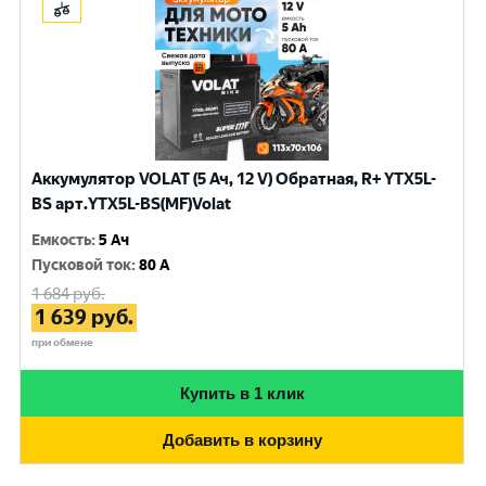
Аккумулятор VOLAT (5 Ач, 12 V) Обратная, R+ YTX5L-
BS арт.YTX5L-BS(MF)Volat
Емкость
:
5 Ач
Пусковой ток
:
80 A
1 684
руб.
1 639
руб.
при обмене
Купить в 1 клик
Добавить в корзину