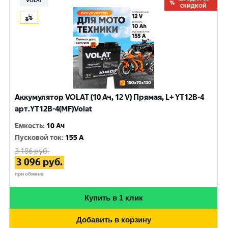
VOLAT
СКИДКОЙ
Аккумулятор VOLAT (10 Ач, 12 V) Прямая, L+ YT12B-4
арт.YT12B-4(MF)Volat
Емкость
:
10 Ач
Пусковой ток
:
155 A
3 186
руб.
3 096
руб.
при обмене
Купить в 1 клик
Добавить в корзину