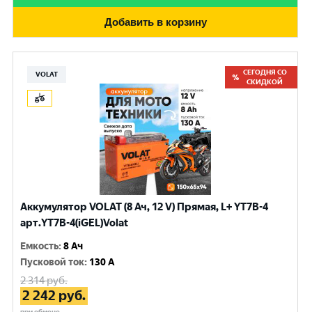
Добавить в корзину
СЕГОДНЯ СО
VOLAT
СКИДКОЙ
Аккумулятор VOLAT (8 Ач, 12 V) Прямая, L+ YT7B-4
арт.YT7B-4(iGEL)Volat
Емкость
:
8 Ач
Пусковой ток
:
130 A
2 314
руб.
2 242
руб.
при обмене