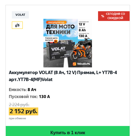
СЕГОДНЯ СО
VOLAT
СКИДКОЙ
Аккумулятор VOLAT (8 Ач, 12 V) Прямая, L+ YT7B-4
арт.YT7B-4(MF)Volat
Емкость
:
8 Ач
Пусковой ток
:
130 A
2 224
руб.
2 152
руб.
при обмене
Купить в 1 клик