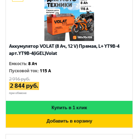
Аккумулятор VOLAT (8 Ач, 12 V) Прямая, L+ YT9B-4
арт.YT9B-4(iGEL)Volat
Емкость
:
8 Ач
Пусковой ток
:
115 A
2 916
руб.
2 844
руб.
при обмене
Купить в 1 клик
Добавить в корзину