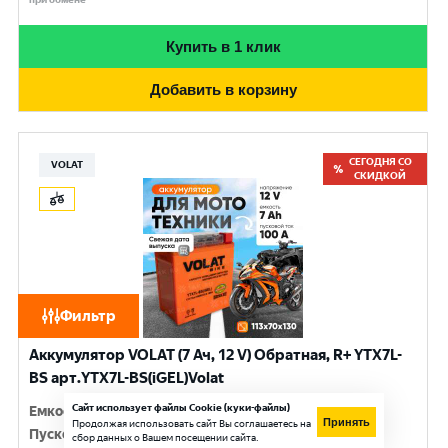
Купить в 1 клик
Добавить в корзину
СЕГОДНЯ СО
VOLAT
СКИДКОЙ
Фильтр
Аккумулятор VOLAT (7 Ач, 12 V) Обратная, R+ YTX7L-
BS арт.YTX7L-BS(iGEL)Volat
Сайт использует файлы Cookie (куки-файлы)
Емкость
:
7 Ач
Принять
Продолжая использовать сайт Вы соглашаетесь на
Пусковой ток
:
100 A
сбор данных о Вашем посещении сайта.