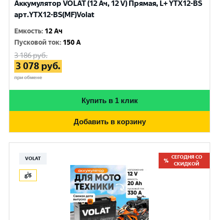
Аккумулятор VOLAT (12 Ач, 12 V) Прямая, L+ YTX12-BS
арт.YTX12-BS(MF)Volat
Емкость
:
12 Ач
Пусковой ток
:
150 A
3 186
руб.
3 078
руб.
при обмене
Купить в 1 клик
Добавить в корзину
СЕГОДНЯ СО
VOLAT
СКИДКОЙ