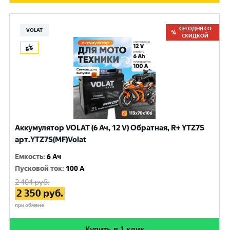
СЕГОДНЯ СО
VOLAT
СКИДКОЙ
Аккумулятор VOLAT (6 Ач, 12 V) Обратная, R+ YTZ7S
арт.YTZ7S(MF)Volat
Емкость
:
6 Ач
Пусковой ток
:
100 A
2 404
руб.
2 350
руб.
при обмене
Купить в 1 клик