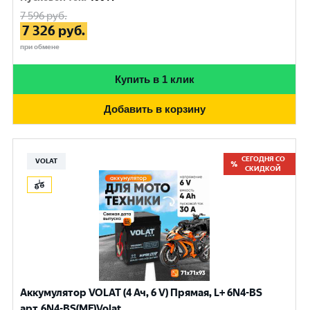
7 596
руб.
7 326
руб.
при обмене
Купить в 1 клик
Добавить в корзину
СЕГОДНЯ СО
VOLAT
СКИДКОЙ
Аккумулятор VOLAT (4 Ач, 6 V) Прямая, L+ 6N4-BS
арт.6N4-BS(MF)Volat