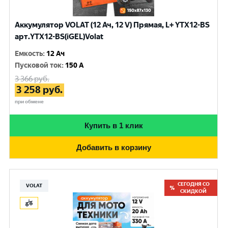
Аккумулятор VOLAT (12 Ач, 12 V) Прямая, L+ YTX12-BS
арт.YTX12-BS(iGEL)Volat
Емкость
:
12 Ач
Пусковой ток
:
150 A
3 366
руб.
3 258
руб.
при обмене
Купить в 1 клик
Добавить в корзину
СЕГОДНЯ СО
VOLAT
СКИДКОЙ