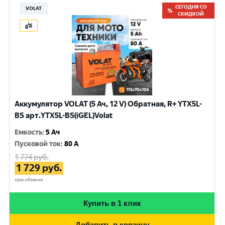
СЕГОДНЯ СО
VOLAT
СКИДКОЙ
Аккумулятор VOLAT (5 Ач, 12 V) Обратная, R+ YTX5L-
BS арт.YTX5L-BS(iGEL)Volat
Емкость
:
5 Ач
Пусковой ток
:
80 A
1 774
руб.
1 729
руб.
при обмене
Купить в 1 клик
Добавить в корзину