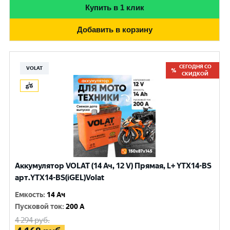
Купить в 1 клик
Добавить в корзину
СЕГОДНЯ СО
VOLAT
СКИДКОЙ
Аккумулятор VOLAT (14 Ач, 12 V) Прямая, L+ YTX14-BS
арт.YTX14-BS(iGEL)Volat
Емкость
:
14 Ач
Пусковой ток
:
200 A
4 294
руб.