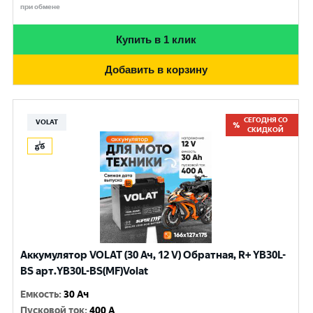
при обмене
Купить в 1 клик
Добавить в корзину
СЕГОДНЯ СО
VOLAT
СКИДКОЙ
Аккумулятор VOLAT (30 Ач, 12 V) Обратная, R+ YB30L-
BS арт.YB30L-BS(MF)Volat
Емкость
:
30 Ач
Пусковой ток
:
400 A