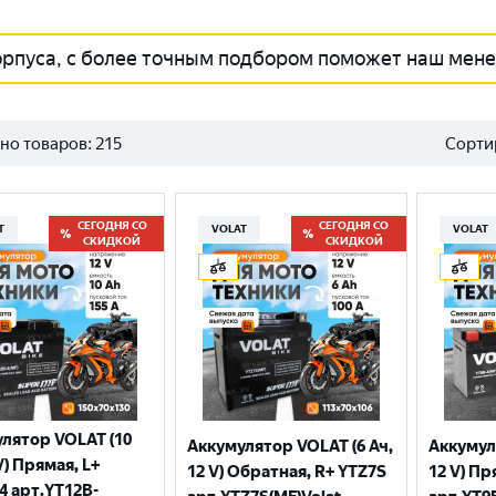
орпуса, с более точным подбором поможет наш мен
но товаров:
215
Сорти
СЕГОДНЯ СО
СЕГОДНЯ СО
T
VOLAT
VOLAT
СКИДКОЙ
СКИДКОЙ
лятор VOLAT (10
Аккумулятор VOLAT (6 Ач,
Аккумул
V) Прямая, L+
12 V) Обратная, R+ YTZ7S
12 V) Пр
4 арт.YT12B-