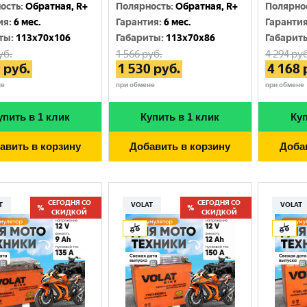
Москва
ость
:
Обратная, R+
Полярность
:
Обратная, R+
Полярно
ия
:
6 мес.
Гарантия
:
6 мес.
Гаранти
ты
:
113x70x106
Габариты
:
113x70x86
Габарит
уб.
1 566
руб.
4 294
руб
9
руб.
1 530
руб.
4 168
не
при обмене
при обмене
упить в 1 клик
Купить в 1 клик
Куп
авить в корзину
Добавить в корзину
Доба
СЕГОДНЯ СО
СЕГОДНЯ СО
T
VOLAT
VOLAT
СКИДКОЙ
СКИДКОЙ