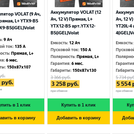
Аккумулятор VOLAT (12
Аккумул
лятор VOLAT (9 Ач,
Ач, 12 V) Прямая, L+
Ач, 12 V
Прямая, L+ YTX9-BS
YTX12-BS арт.YTX12-
YT20L-4 
X9-BS(iGEL)Volat
BS(iGEL)Volat
4(iGEL)V
ь
:
9 Ач
Емкость
:
12 Ач
Емкость
:
ой ток
:
135 A
Пусковой ток
:
150 A
Пусково
ость
:
Прямая, L+
Полярность
:
Прямая, L+
Полярно
ия
:
6 мес.
Гарантия
:
6 мес.
Гаранти
ты
:
150x87x107
Габариты
:
150x87x130
Габарит
уб.
3 366
руб.
5 734
руб
3
руб.
3 258
руб.
5 554
не
при обмене
при обмене
упить в 1 клик
Купить в 1 клик
Куп
авить в корзину
Добавить в корзину
Доба