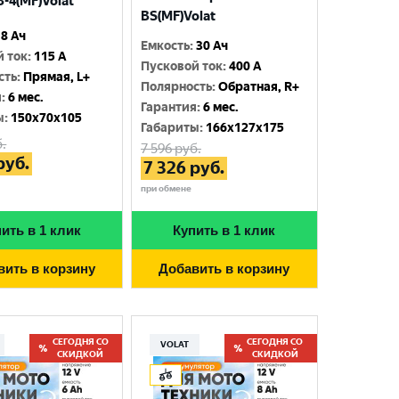
-4(MF)Volat
BS(MF)Volat
8 Ач
Емкость
:
30 Ач
й ток
:
115 A
Пусковой ток
:
400 A
сть
:
Прямая, L+
Полярность
:
Обратная, R+
я
:
6 мес.
Гарантия
:
6 мес.
ы
:
150x70x105
Габариты
:
166x127x175
.
7 596
руб.
руб.
7 326
руб.
при обмене
ить в 1 клик
Купить в 1 клик
вить в корзину
Добавить в корзину
СЕГОДНЯ СО
СЕГОДНЯ СО
VOLAT
СКИДКОЙ
СКИДКОЙ