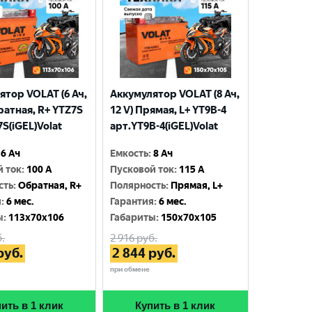
ятор VOLAT (6 Ач,
Аккумулятор VOLAT (8 Ач,
ратная, R+ YTZ7S
12 V) Прямая, L+ YT9B-4
S(iGEL)Volat
арт.YT9B-4(iGEL)Volat
6 Ач
Емкость
:
8 Ач
й ток
:
100 A
Пусковой ток
:
115 A
сть
:
Обратная, R+
Полярность
:
Прямая, L+
я
:
6 мес.
Гарантия
:
6 мес.
ы
:
113x70x106
Габариты
:
150x70x105
.
2 916
руб.
руб.
2 844
руб.
при обмене
ить в 1 клик
Купить в 1 клик