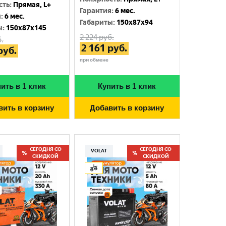
сть
:
Прямая, L+
Гарантия
:
6 мес.
я
:
6 мес.
Габариты
:
150x87x94
ы
:
150x87x145
2 224
руб.
.
2 161
руб.
руб.
при обмене
ить в 1 клик
Купить в 1 клик
вить в корзину
Добавить в корзину
СЕГОДНЯ СО
СЕГОДНЯ СО
VOLAT
СКИДКОЙ
СКИДКОЙ