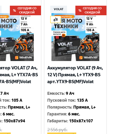
СЕГОДНЯ СО
СЕГОДНЯ СО
VOLAT
СКИДКОЙ
СКИДКОЙ
ятор VOLAT (7 Ач,
Аккумулятор VOLAT (9 Ач,
ямая, L+ YTX7A-BS
12 V) Прямая, L+ YTX9-BS
7A-BS(MF)Volat
арт.YTX9-BS(MF)Volat
7 Ач
Емкость
:
9 Ач
й ток
:
105 A
Пусковой ток
:
135 A
сть
:
Прямая, L+
Полярность
:
Прямая, L+
я
:
6 мес.
Гарантия
:
6 мес.
ы
:
150x87x94
Габариты
:
150x87x107
.
2 556
руб.