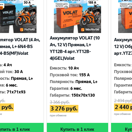
Аккумулятор VOLAT (10
лятор VOLAT (4 Ач,
Аккумул
Ач, 12 V) Прямая, L+
рямая, L+ 6N4-BS
12 V) Об
YT12B-4 арт.YT12B-
4-BS(MF)Volat
арт.YTZ7
4(iGEL)Volat
ь
:
4 Ач
Емкость
:
Емкость
:
10 Ач
ой ток
:
30 A
Пусково
Пусковой ток
:
155 A
ость
:
Прямая, L+
Полярно
Полярность
:
Прямая, L+
ия
:
6 мес.
Гаранти
Гарантия
:
6 мес.
ты
:
71x71x93
Габарит
Габариты
:
150x70x130
уб.
2 494
руб
3 366
руб.
0
руб.
2 440
3 276
руб.
не
при обмене
при обмене
упить в 1 клик
Купить в 1 клик
Куп