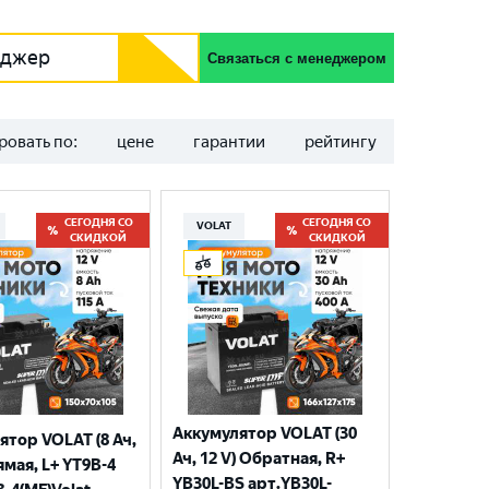
еджер
Связаться с менеджером
ровать по:
цене
гарантии
рейтингу
СЕГОДНЯ СО
СЕГОДНЯ СО
VOLAT
СКИДКОЙ
СКИДКОЙ
Аккумулятор VOLAT (30
ятор VOLAT (8 Ач,
Ач, 12 V) Обратная, R+
ямая, L+ YT9B-4
YB30L-BS арт.YB30L-