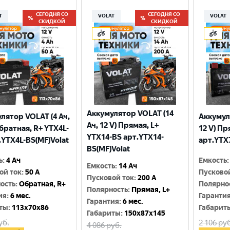
СЕГОДНЯ СО
СЕГОДНЯ СО
T
VOLAT
VOLAT
СКИДКОЙ
СКИДКОЙ
Аккумулятор VOLAT (14
лятор VOLAT (4 Ач,
Аккумул
Ач, 12 V) Прямая, L+
Обратная, R+ YTX4L-
12 V) Пр
YTX14-BS арт.YTX14-
.YTX4L-BS(MF)Volat
арт.YTX
BS(MF)Volat
ь
:
4 Ач
Емкость
:
Емкость
:
14 Ач
ой ток
:
50 A
Пусково
Пусковой ток
:
200 A
ость
:
Обратная, R+
Полярно
Полярность
:
Прямая, L+
ия
:
6 мес.
Гаранти
Гарантия
:
6 мес.
ты
:
113x70x86
Габарит
Габариты
:
150x87x145
уб.
2 106
руб
4 086
руб.