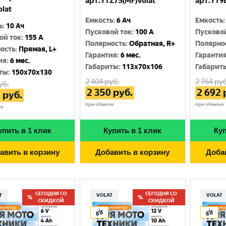
арт.YTZ7S(MF)Volat
арт.YT9B
olat
Емкость
:
6 Ач
Емкость
:
ь
:
10 Ач
Пусковой ток
:
100 A
Пусково
ой ток
:
155 A
Полярность
:
Обратная, R+
Полярно
ость
:
Прямая, L+
Гарантия
:
6 мес.
Гаранти
ия
:
6 мес.
Габариты
:
113x70x106
Габарит
ты
:
150x70x130
2 404
руб.
2 764
руб
уб.
2 350
руб.
2 692
6
руб.
при обмене
при обмене
не
упить в 1 клик
Купить в 1 клик
Куп
авить в корзину
Добавить в корзину
Доба
СЕГОДНЯ СО
СЕГОДНЯ СО
T
VOLAT
VOLAT
СКИДКОЙ
СКИДКОЙ