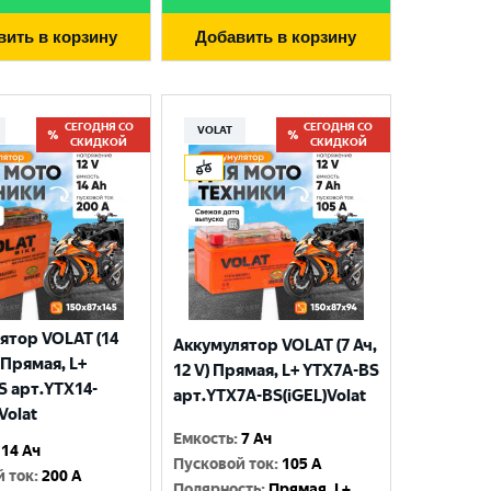
вить в корзину
Добавить в корзину
СЕГОДНЯ СО
СЕГОДНЯ СО
VOLAT
СКИДКОЙ
СКИДКОЙ
ятор VOLAT (14
Аккумулятор VOLAT (7 Ач,
) Прямая, L+
12 V) Прямая, L+ YTX7A-BS
S арт.YTX14-
арт.YTX7A-BS(iGEL)Volat
Volat
Емкость
:
7 Ач
14 Ач
Пусковой ток
:
105 A
й ток
:
200 A
Полярность
:
Прямая, L+