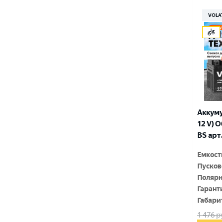
150x86x108
YTX9-BS
VOLA
150x86x110
YTZ10S
150x86x111
YTZ12S
150x86x130
YTZ14S-4
150x86x131
YTZ5S
150x86x145
YTZ7S
Аккуму
150x86x161
12 V) 
6N4-2A-4
BS арт
150x86x94
6N4-BS
Емкост
150x86x94
Пусков
150x87x105
Полярн
Гарант
150x87x107
Габари
1 476
р
150x87x110