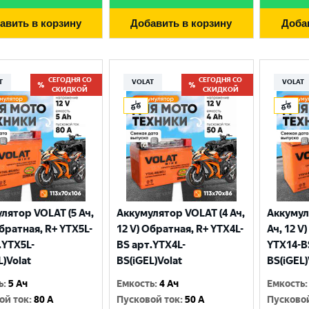
авить в корзину
Добавить в корзину
Доба
СЕГОДНЯ СО
СЕГОДНЯ СО
T
VOLAT
VOLAT
СКИДКОЙ
СКИДКОЙ
лятор VOLAT (5 Ач,
Аккумулятор VOLAT (4 Ач,
Аккумул
Выберите ваш город
Обратная, R+ YTX5L-
12 V) Обратная, R+ YTX4L-
Ач, 12 V
.YTX5L-
BS арт.YTX4L-
YTX14-B
L)Volat
BS(iGEL)Volat
BS(iGEL)
Великий Новгород
Санкт-Петербург
ь
:
5 Ач
Емкость
:
4 Ач
Емкость
:
Гатчина
Смоленск
ой ток
:
80 A
Пусковой ток
:
50 A
Пусково