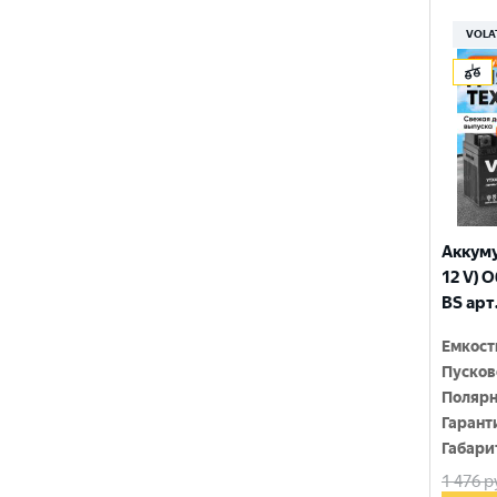
150x86x108
YTX9-BS
VOLA
150x86x110
YTZ10S
150x86x111
YTZ12S
150x86x130
YTZ14S-4
150x86x131
YTZ5S
150x86x145
YTZ7S
Аккуму
150x86x161
12 V) 
6N4-2A-4
BS арт
150x86x94
6N4-BS
Емкост
150x86x94
Пусков
150x87x105
Полярн
Гарант
150x87x107
Габари
1 476
р
150x87x110