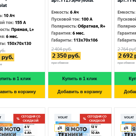
арт.YTZ7S(MF)Volat
арт.YT9B
olat
Емкость
:
6 Ач
Емкость
:
ь
:
10 Ач
Пусковой ток
:
100 A
Пусково
ой ток
:
155 A
Полярность
:
Обратная, R+
Полярно
ость
:
Прямая, L+
Гарантия
:
6 мес.
Гаранти
ия
:
6 мес.
Габариты
:
113x70x106
Габарит
ты
:
150x70x130
2 404
руб.
2 764
руб
уб.
2 350
руб.
2 692
6
руб.
при обмене
при обмене
не
упить в 1 клик
Купить в 1 клик
Куп
авить в корзину
Добавить в корзину
Доба
СЕГОДНЯ СО
СЕГОДНЯ СО
T
VOLAT
VOLAT
СКИДКОЙ
СКИДКОЙ