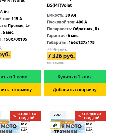
-4(MF)Volat
BS(MF)Volat
8 Ач
Емкость
:
30 Ач
й ток
:
115 A
Пусковой ток
:
400 A
сть
:
Прямая, L+
Полярность
:
Обратная, R+
я
:
6 мес.
Гарантия
:
6 мес.
ы
:
150x70x105
Габариты
:
166x127x175
.
7 596
руб.
руб.
7 326
руб.
при обмене
ить в 1 клик
Купить в 1 клик
вить в корзину
Добавить в корзину
СЕГОДНЯ СО
СЕГОДНЯ СО
VOLAT
СКИДКОЙ
СКИДКОЙ