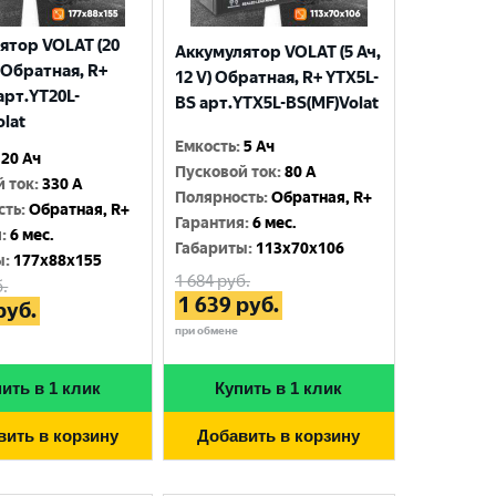
ятор VOLAT (20
Аккумулятор VOLAT (5 Ач,
) Обратная, R+
12 V) Обратная, R+ YTX5L-
арт.YT20L-
BS арт.YTX5L-BS(MF)Volat
olat
Емкость
:
5 Ач
20 Ач
Пусковой ток
:
80 A
й ток
:
330 A
Полярность
:
Обратная, R+
сть
:
Обратная, R+
Гарантия
:
6 мес.
я
:
6 мес.
Габариты
:
113x70x106
ы
:
177x88x155
1 684
руб.
.
1 639
руб.
руб.
при обмене
ить в 1 клик
Купить в 1 клик
вить в корзину
Добавить в корзину