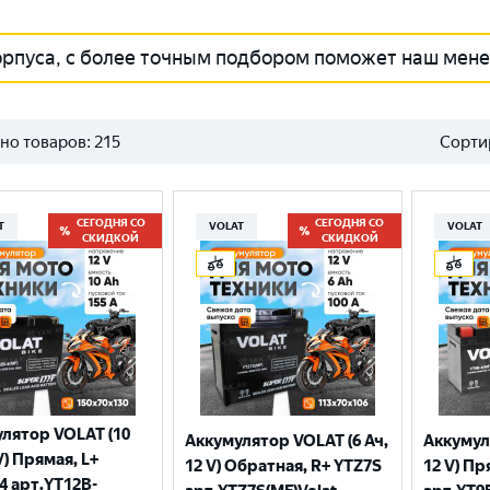
орпуса, с более точным подбором поможет наш мен
но товаров:
215
Сорти
СЕГОДНЯ СО
СЕГОДНЯ СО
T
VOLAT
VOLAT
СКИДКОЙ
СКИДКОЙ
лятор VOLAT (10
Аккумулятор VOLAT (6 Ач,
Аккумул
V) Прямая, L+
12 V) Обратная, R+ YTZ7S
12 V) Пр
4 арт.YT12B-