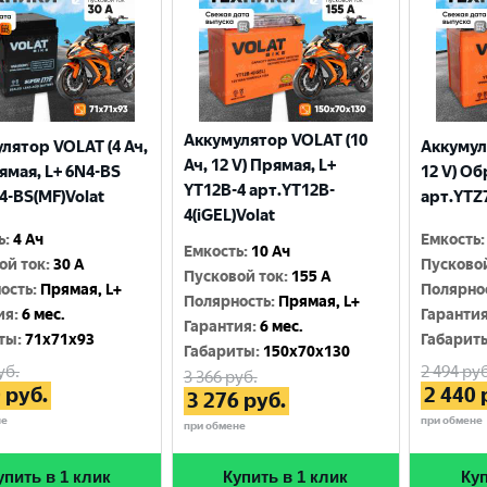
Аккумулятор VOLAT (10
лятор VOLAT (4 Ач,
Аккумул
Ач, 12 V) Прямая, L+
рямая, L+ 6N4-BS
12 V) Об
YT12B-4 арт.YT12B-
4-BS(MF)Volat
арт.YTZ7
4(iGEL)Volat
ь
:
4 Ач
Емкость
:
Емкость
:
10 Ач
ой ток
:
30 A
Пусково
Пусковой ток
:
155 A
ость
:
Прямая, L+
Полярно
Полярность
:
Прямая, L+
ия
:
6 мес.
Гаранти
Гарантия
:
6 мес.
ты
:
71x71x93
Габарит
Габариты
:
150x70x130
уб.
2 494
руб
3 366
руб.
0
руб.
2 440
3 276
руб.
не
при обмене
при обмене
упить в 1 клик
Купить в 1 клик
Куп