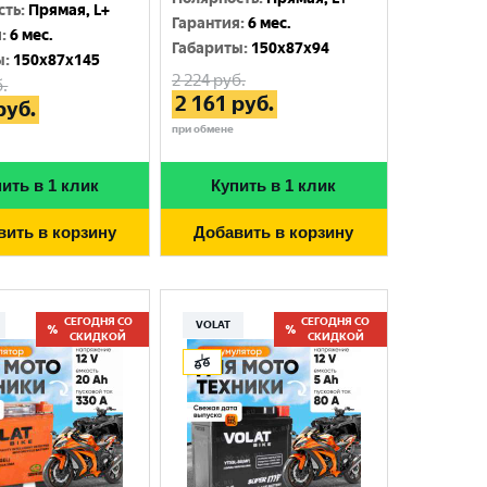
сть
:
Прямая, L+
Гарантия
:
6 мес.
я
:
6 мес.
Габариты
:
150x87x94
ы
:
150x87x145
2 224
руб.
.
2 161
руб.
руб.
при обмене
ить в 1 клик
Купить в 1 клик
вить в корзину
Добавить в корзину
СЕГОДНЯ СО
СЕГОДНЯ СО
VOLAT
СКИДКОЙ
СКИДКОЙ