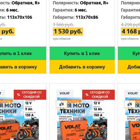
Москва
ость
:
Обратная, R+
Полярность
:
Обратная, R+
Полярно
ия
:
6 мес.
Гарантия
:
6 мес.
Гаранти
ты
:
113x70x106
Габариты
:
113x70x86
Габарит
уб.
1 566
руб.
4 294
руб
9
руб.
1 530
руб.
4 168
не
при обмене
при обмене
упить в 1 клик
Купить в 1 клик
Куп
авить в корзину
Добавить в корзину
Доба
СЕГОДНЯ СО
СЕГОДНЯ СО
T
VOLAT
VOLAT
СКИДКОЙ
СКИДКОЙ