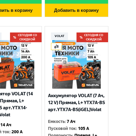
вить в корзину
Добавить в корзину
СЕГОДНЯ СО
СЕГОДНЯ СО
VOLAT
СКИДКОЙ
СКИДКОЙ
ятор VOLAT (14
Аккумулятор VOLAT (7 Ач,
) Прямая, L+
12 V) Прямая, L+ YTX7A-BS
S арт.YTX14-
арт.YTX7A-BS(iGEL)Volat
Volat
Емкость
:
7 Ач
14 Ач
Пусковой ток
:
105 A
й ток
:
200 A
Полярность
:
Прямая, L+