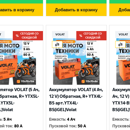
авить в корзину
Добавить в корзину
Доба
СЕГОДНЯ СО
СЕГОДНЯ СО
T
VOLAT
VOLAT
СКИДКОЙ
СКИДКОЙ
лятор VOLAT (5 Ач,
Аккумулятор VOLAT (4 Ач,
Аккумул
Выберите ваш город
Обратная, R+ YTX5L-
12 V) Обратная, R+ YTX4L-
Ач, 12 V
.YTX5L-
BS арт.YTX4L-
YTX14-B
L)Volat
BS(iGEL)Volat
BS(iGEL)
Великий Новгород
Санкт-Петербург
ь
:
5 Ач
Емкость
:
4 Ач
Емкость
:
Гатчина
Смоленск
ой ток
:
80 A
Пусковой ток
:
50 A
Пусково