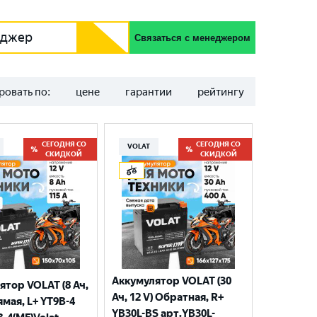
еджер
Связаться с менеджером
ровать по:
цене
гарантии
рейтингу
СЕГОДНЯ СО
СЕГОДНЯ СО
VOLAT
СКИДКОЙ
СКИДКОЙ
Аккумулятор VOLAT (30
ятор VOLAT (8 Ач,
Ач, 12 V) Обратная, R+
ямая, L+ YT9B-4
YB30L-BS арт.YB30L-