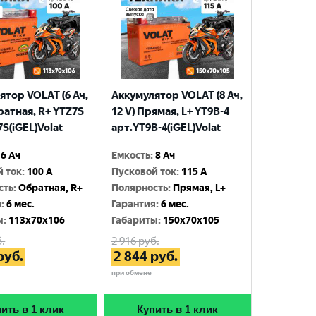
ятор VOLAT (6 Ач,
Аккумулятор VOLAT (8 Ач,
ратная, R+ YTZ7S
12 V) Прямая, L+ YT9B-4
S(iGEL)Volat
арт.YT9B-4(iGEL)Volat
6 Ач
Емкость
:
8 Ач
й ток
:
100 A
Пусковой ток
:
115 A
сть
:
Обратная, R+
Полярность
:
Прямая, L+
я
:
6 мес.
Гарантия
:
6 мес.
ы
:
113x70x106
Габариты
:
150x70x105
.
2 916
руб.
руб.
2 844
руб.
при обмене
ить в 1 клик
Купить в 1 клик