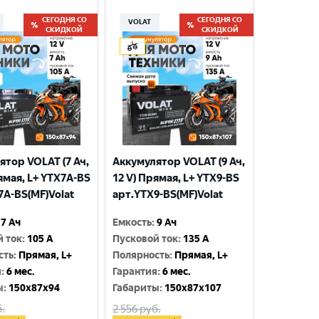
СЕГОДНЯ СО
СЕГОДНЯ СО
VOLAT
СКИДКОЙ
СКИДКОЙ
ятор VOLAT (7 Ач,
Аккумулятор VOLAT (9 Ач,
ямая, L+ YTX7A-BS
12 V) Прямая, L+ YTX9-BS
7A-BS(MF)Volat
арт.YTX9-BS(MF)Volat
7 Ач
Емкость
:
9 Ач
й ток
:
105 A
Пусковой ток
:
135 A
сть
:
Прямая, L+
Полярность
:
Прямая, L+
я
:
6 мес.
Гарантия
:
6 мес.
ы
:
150x87x94
Габариты
:
150x87x107
.
2 556
руб.