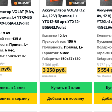
Аккумулятор VOLAT (12
Аккумул
лятор VOLAT (9 Ач,
Ач, 12 V) Прямая, L+
Ач, 12 V
Прямая, L+ YTX9-BS
YTX12-BS арт.YTX12-
YT20L-4 
X9-BS(iGEL)Volat
BS(iGEL)Volat
4(iGEL)V
ь
:
9 Ач
Емкость
:
12 Ач
Емкость
:
ой ток
:
135 A
Пусковой ток
:
150 A
Пусково
ость
:
Прямая, L+
Полярность
:
Прямая, L+
Полярно
ия
:
6 мес.
Гарантия
:
6 мес.
Гаранти
ты
:
150x87x107
Габариты
:
150x87x130
Габарит
уб.
3 366
руб.
5 734
руб
3
руб.
3 258
руб.
5 554
не
при обмене
при обмене
упить в 1 клик
Купить в 1 клик
Куп
авить в корзину
Добавить в корзину
Доба