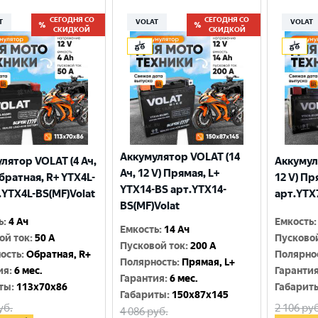
СЕГОДНЯ СО
СЕГОДНЯ СО
T
VOLAT
VOLAT
СКИДКОЙ
СКИДКОЙ
Аккумулятор VOLAT (14
лятор VOLAT (4 Ач,
Аккумул
Ач, 12 V) Прямая, L+
Обратная, R+ YTX4L-
12 V) Пр
YTX14-BS арт.YTX14-
.YTX4L-BS(MF)Volat
арт.YTX
BS(MF)Volat
ь
:
4 Ач
Емкость
:
Емкость
:
14 Ач
ой ток
:
50 A
Пусково
Пусковой ток
:
200 A
ость
:
Обратная, R+
Полярно
Полярность
:
Прямая, L+
ия
:
6 мес.
Гаранти
Гарантия
:
6 мес.
ты
:
113x70x86
Габарит
Габариты
:
150x87x145
уб.
2 106
руб
4 086
руб.