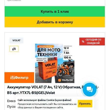
Купить в 1 клик
Добавить в корзину
СЕГОДНЯ СО
VOLAT
СКИДКОЙ
Фильтр
Аккумулятор VOLAT (7 Ач, 12 V) Обратная, R+ YTX7L-
BS арт.YTX7L-BS(iGEL)Volat
Сайт использует файлы Cookie (куки-файлы)
Емкость
:
7 Ач
Принять
Продолжая использовать сайт Вы соглашаетесь на
Пусковой ток
:
100 A
сбор данных о Вашем посещении сайта.