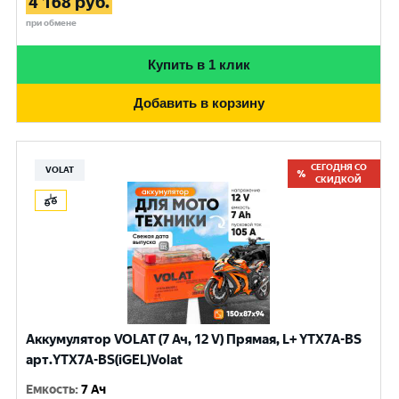
4 168
руб.
при обмене
Купить в 1 клик
Добавить в корзину
СЕГОДНЯ СО
VOLAT
СКИДКОЙ
Аккумулятор VOLAT (7 Ач, 12 V) Прямая, L+ YTX7A-BS
арт.YTX7A-BS(iGEL)Volat
Емкость
:
7 Ач