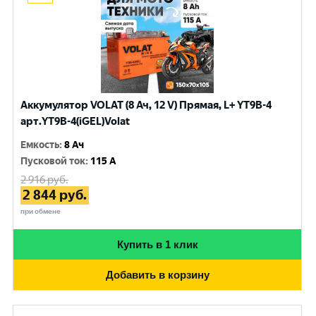
Аккумулятор VOLAT (8 Ач, 12 V) Прямая, L+ YT9B-4
арт.YT9B-4(iGEL)Volat
Емкость
:
8 Ач
Пусковой ток
:
115 A
2 916
руб.
2 844
руб.
при обмене
Купить в 1 клик
Добавить в корзину