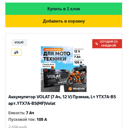
Купить в 1 клик
Добавить в корзину
СЕГОДНЯ СО
VOLAT
СКИДКОЙ
Аккумулятор VOLAT (7 Ач, 12 V) Прямая, L+ YTX7A-BS
арт.YTX7A-BS(MF)Volat
Емкость
:
7 Ач
Пусковой ток
:
105 A
2 106
руб.