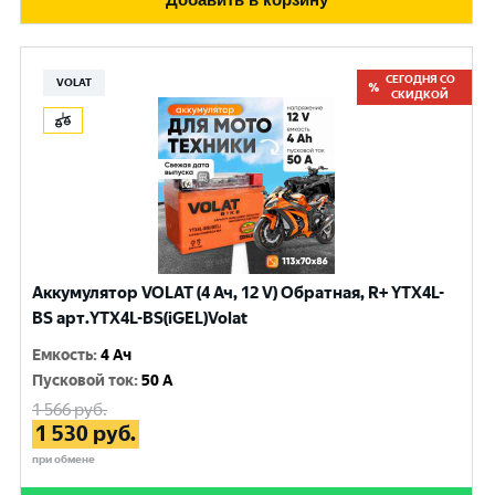
СЕГОДНЯ СО
VOLAT
СКИДКОЙ
Аккумулятор VOLAT (4 Ач, 12 V) Обратная, R+ YTX4L-
BS арт.YTX4L-BS(iGEL)Volat
Емкость
:
4 Ач
Пусковой ток
:
50 A
1 566
руб.
1 530
руб.
при обмене