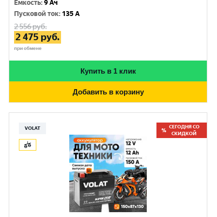
Емкость
:
9 Ач
Пусковой ток
:
135 A
2 556
руб.
2 475
руб.
при обмене
Купить в 1 клик
Добавить в корзину
СЕГОДНЯ СО
VOLAT
СКИДКОЙ