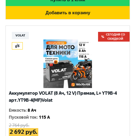
Добавить в корзину
СЕГОДНЯ СО
VOLAT
СКИДКОЙ
Аккумулятор VOLAT (8 Ач, 12 V) Прямая, L+ YT9B-4
арт.YT9B-4(MF)Volat
Емкость
:
8 Ач
Пусковой ток
:
115 A
2 764
руб.
2 692
руб.