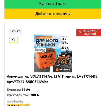
Купить в 1 клик
Добавить в корзину
СЕГОДНЯ СО
VOLAT
СКИДКОЙ
Аккумулятор VOLAT (14 Ач, 12 V) Прямая, L+ YTX14-BS
арт.YTX14-BS(iGEL)Volat
Емкость
:
14 Ач
Пусковой ток
:
200 A
4 294
руб.