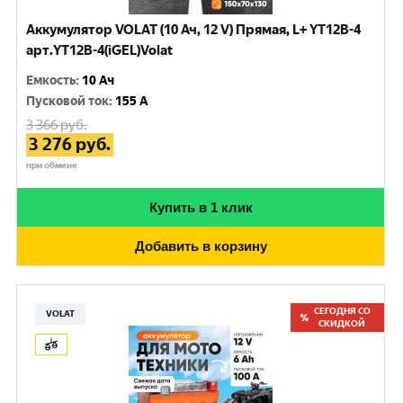
Аккумулятор VOLAT (10 Ач, 12 V) Прямая, L+ YT12B-4
арт.YT12B-4(iGEL)Volat
Емкость
:
10 Ач
Пусковой ток
:
155 A
3 366
руб.
3 276
руб.
при обмене
Купить в 1 клик
Добавить в корзину
СЕГОДНЯ СО
VOLAT
СКИДКОЙ