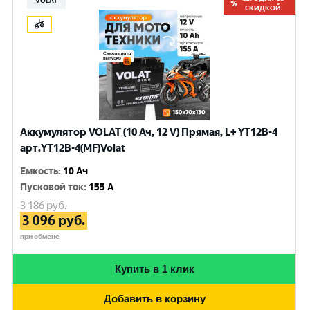
VOLAT
СКИДКОЙ
Аккумулятор VOLAT (10 Ач, 12 V) Прямая, L+ YT12B-4
арт.YT12B-4(MF)Volat
Емкость
:
10 Ач
Пусковой ток
:
155 A
3 186
руб.
3 096
руб.
при обмене
Купить в 1 клик
Добавить в корзину