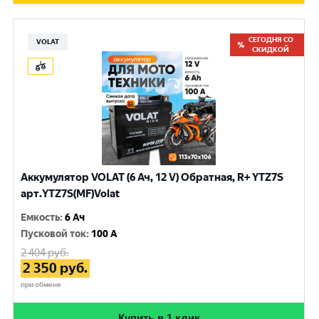
СЕГОДНЯ СО
VOLAT
СКИДКОЙ
Аккумулятор VOLAT (6 Ач, 12 V) Обратная, R+ YTZ7S
арт.YTZ7S(MF)Volat
Емкость
:
6 Ач
Пусковой ток
:
100 A
2 404
руб.
2 350
руб.
при обмене
Купить в 1 клик