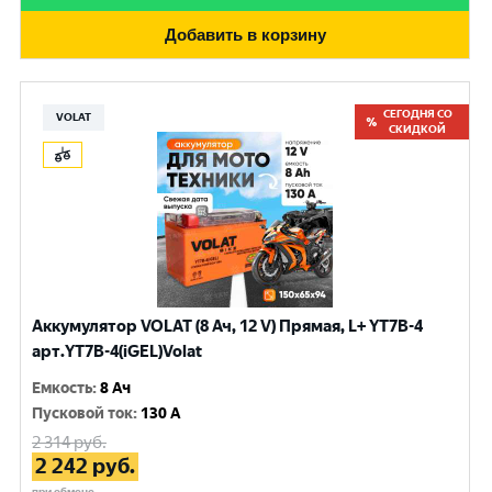
Добавить в корзину
СЕГОДНЯ СО
VOLAT
СКИДКОЙ
Аккумулятор VOLAT (8 Ач, 12 V) Прямая, L+ YT7B-4
арт.YT7B-4(iGEL)Volat
Емкость
:
8 Ач
Пусковой ток
:
130 A
2 314
руб.
2 242
руб.
при обмене