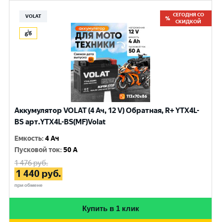
СЕГОДНЯ СО
VOLAT
СКИДКОЙ
Аккумулятор VOLAT (4 Ач, 12 V) Обратная, R+ YTX4L-
BS арт.YTX4L-BS(MF)Volat
Емкость
:
4 Ач
Пусковой ток
:
50 A
1 476
руб.
1 440
руб.
при обмене
Купить в 1 клик