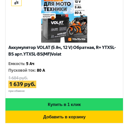
Аккумулятор VOLAT (5 Ач, 12 V) Обратная, R+ YTX5L-
BS арт.YTX5L-BS(MF)Volat
Емкость
:
5 Ач
Пусковой ток
:
80 A
1 684
руб.
1 639
руб.
при обмене
Купить в 1 клик
Добавить в корзину