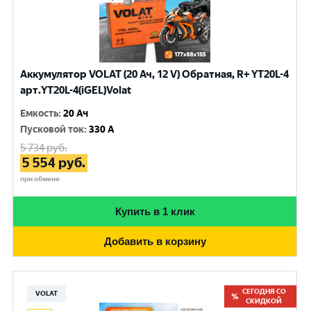
Аккумулятор VOLAT (20 Ач, 12 V) Обратная, R+ YT20L-4
арт.YT20L-4(iGEL)Volat
Емкость
:
20 Ач
Пусковой ток
:
330 A
5 734
руб.
5 554
руб.
при обмене
Купить в 1 клик
Добавить в корзину
СЕГОДНЯ СО
VOLAT
СКИДКОЙ