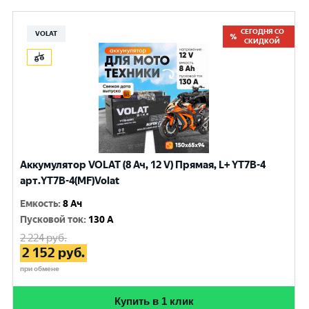
СЕГОДНЯ СО
VOLAT
СКИДКОЙ
Аккумулятор VOLAT (8 Ач, 12 V) Прямая, L+ YT7B-4
арт.YT7B-4(MF)Volat
Емкость
:
8 Ач
Пусковой ток
:
130 A
2 224
руб.
2 152
руб.
при обмене
Купить в 1 клик