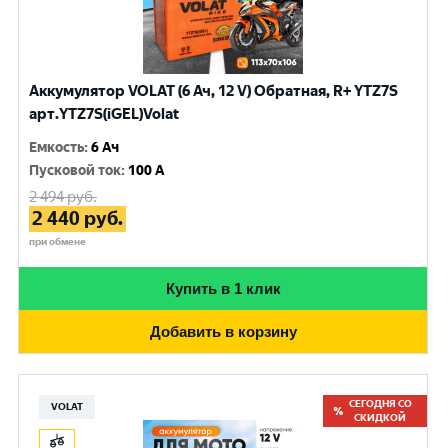
Аккумулятор VOLAT (6 Ач, 12 V) Обратная, R+ YTZ7S
арт.YTZ7S(iGEL)Volat
Емкость
:
6 Ач
Пусковой ток
:
100 A
2 494
руб.
2 440
руб.
при обмене
Купить в 1 клик
Добавить в корзину
СЕГОДНЯ СО
VOLAT
СКИДКОЙ