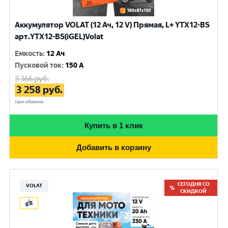
Аккумулятор VOLAT (12 Ач, 12 V) Прямая, L+ YTX12-BS
арт.YTX12-BS(iGEL)Volat
Емкость
:
12 Ач
Пусковой ток
:
150 A
3 366
руб.
3 258
руб.
при обмене
Купить в 1 клик
Добавить в корзину
СЕГОДНЯ СО
VOLAT
СКИДКОЙ