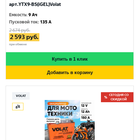
арт.YTX9-BS(iGEL)Volat
Емкость
:
9 Ач
Пусковой ток
:
135 A
2 674
руб.
2 593
руб.
при обмене
Купить в 1 клик
Добавить в корзину
СЕГОДНЯ СО
VOLAT
СКИДКОЙ