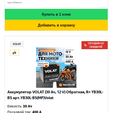
при обмене
Купить в 1 клик
Добавить в корзину
СЕГОДНЯ СО
VOLAT
СКИДКОЙ
Аккумулятор VOLAT (30 Ач, 12 V) Обратная, R+ YB30L-
BS арт.YB30L-BS(MF)Volat
Емкость
:
30 Ач
Пусковой ток
:
400 A