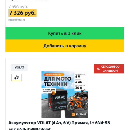
7 596
руб.
7 326
руб.
при обмене
Купить в 1 клик
Добавить в корзину
СЕГОДНЯ СО
VOLAT
СКИДКОЙ
Аккумулятор VOLAT (4 Ач, 6 V) Прямая, L+ 6N4-BS
арт.6N4-BS(MF)Volat