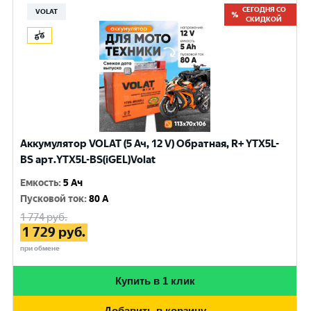
СЕГОДНЯ СО
VOLAT
СКИДКОЙ
Аккумулятор VOLAT (5 Ач, 12 V) Обратная, R+ YTX5L-
BS арт.YTX5L-BS(iGEL)Volat
Емкость
:
5 Ач
Пусковой ток
:
80 A
1 774
руб.
1 729
руб.
при обмене
Купить в 1 клик
Добавить в корзину