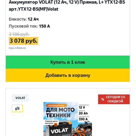
Аккумулятор VOLAT (12 Ач, 12 V) Прямая, L+ YTX12-BS
арт.YTX12-BS(MF)Volat
Емкость
:
12 Ач
Пусковой ток
:
150 A
3 186
руб.
3 078
руб.
при обмене
Купить в 1 клик
Добавить в корзину
СЕГОДНЯ СО
VOLAT
СКИДКОЙ