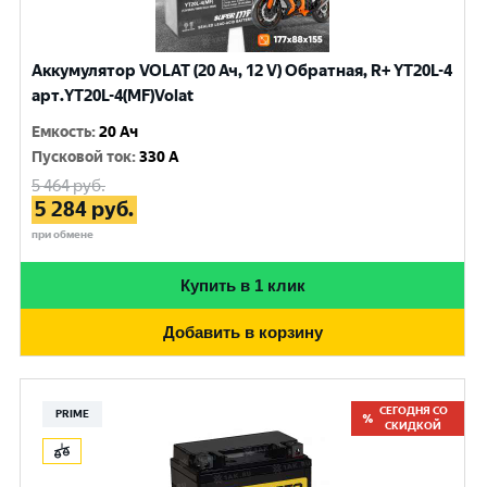
Аккумулятор VOLAT (20 Ач, 12 V) Обратная, R+ YT20L-4
арт.YT20L-4(MF)Volat
Емкость
:
20 Ач
Пусковой ток
:
330 A
5 464
руб.
5 284
руб.
при обмене
Купить в 1 клик
Добавить в корзину
СЕГОДНЯ СО
PRIME
СКИДКОЙ