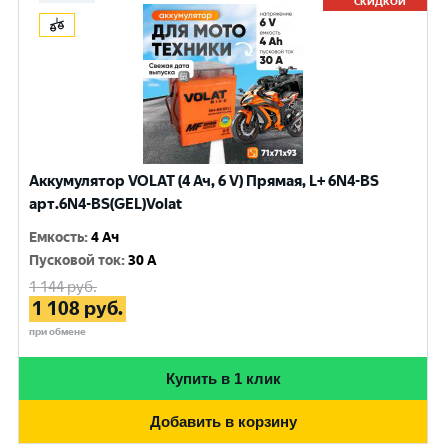
СКИДКОЙ
Аккумулятор VOLAT (4 Ач, 6 V) Прямая, L+ 6N4-BS
арт.6N4-BS(GEL)Volat
Емкость
:
4 Ач
Пусковой ток
:
30 A
1 144
руб.
1 108
руб.
при обмене
Купить в 1 клик
Добавить в корзину