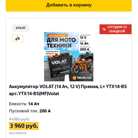
Добавить в корзину
СЕГОДНЯ СО
VOLAT
СКИДКОЙ
Аккумулятор VOLAT (14 Ач, 12 V) Прямая, L+ YTX14-BS
арт.YTX14-BS(MF)Volat
Емкость
:
14 Ач
Пусковой ток
:
200 A
4 086
руб.
3 960
руб.
при обмене