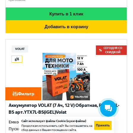
Купить в 1 клик
Добавить в корзину
СЕГОДНЯ СО
VOLAT
СКИДКОЙ
Фильтр
Аккумулятор VOLAT (7 Ач, 12 V) Обратная, R+ YTX7L-
BS арт.YTX7L-BS(iGEL)Volat
Сайт использует файлы Cookie (куки-файлы)
Емкость
:
7 Ач
Принять
Продолжая использовать сайт Вы соглашаетесь на
Пусковой ток
:
100 A
сбор данных о Вашем посещении сайта.