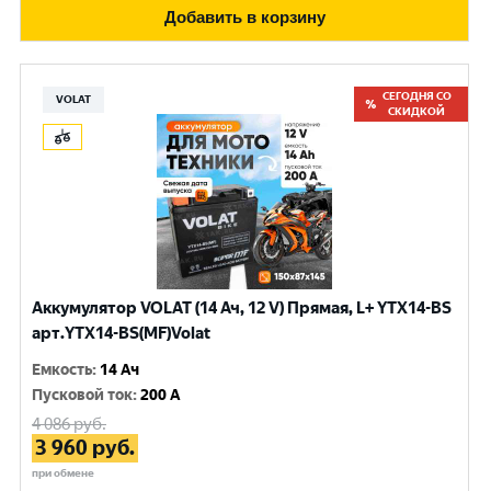
Добавить в корзину
СЕГОДНЯ СО
VOLAT
СКИДКОЙ
Аккумулятор VOLAT (14 Ач, 12 V) Прямая, L+ YTX14-BS
арт.YTX14-BS(MF)Volat
Емкость
:
14 Ач
Пусковой ток
:
200 A
4 086
руб.
3 960
руб.
при обмене