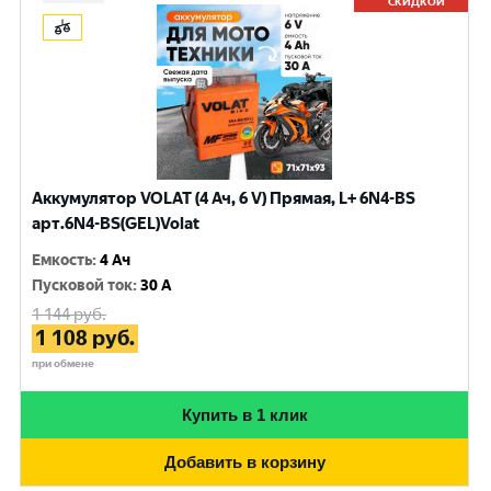
СКИДКОЙ
Аккумулятор VOLAT (4 Ач, 6 V) Прямая, L+ 6N4-BS
арт.6N4-BS(GEL)Volat
Емкость
:
4 Ач
Пусковой ток
:
30 A
1 144
руб.
1 108
руб.
при обмене
Купить в 1 клик
Добавить в корзину