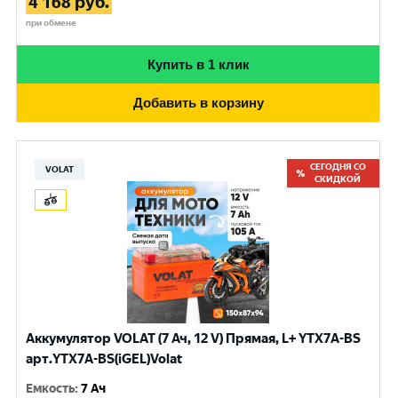
4 168
руб.
при обмене
Купить в 1 клик
Добавить в корзину
СЕГОДНЯ СО
VOLAT
СКИДКОЙ
Аккумулятор VOLAT (7 Ач, 12 V) Прямая, L+ YTX7A-BS
арт.YTX7A-BS(iGEL)Volat
Емкость
:
7 Ач