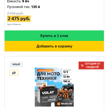
Емкость
:
9 Ач
Пусковой ток
:
135 A
2 556
руб.
2 475
руб.
при обмене
Купить в 1 клик
Добавить в корзину
СЕГОДНЯ СО
VOLAT
СКИДКОЙ