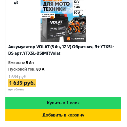
Аккумулятор VOLAT (5 Ач, 12 V) Обратная, R+ YTX5L-
BS арт.YTX5L-BS(MF)Volat
Емкость
:
5 Ач
Пусковой ток
:
80 A
1 684
руб.
1 639
руб.
при обмене
Купить в 1 клик
Добавить в корзину