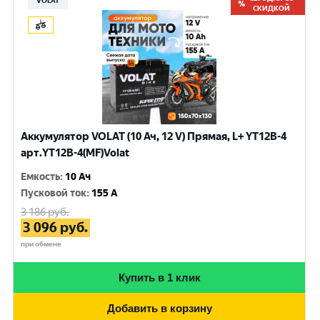
VOLAT
СКИДКОЙ
Аккумулятор VOLAT (10 Ач, 12 V) Прямая, L+ YT12B-4
арт.YT12B-4(MF)Volat
Емкость
:
10 Ач
Пусковой ток
:
155 A
3 186
руб.
3 096
руб.
при обмене
Купить в 1 клик
Добавить в корзину