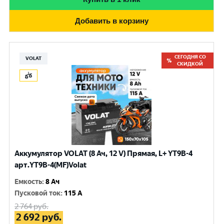
Добавить в корзину
СЕГОДНЯ СО
VOLAT
СКИДКОЙ
Аккумулятор VOLAT (8 Ач, 12 V) Прямая, L+ YT9B-4
арт.YT9B-4(MF)Volat
Емкость
:
8 Ач
Пусковой ток
:
115 A
2 764
руб.
2 692
руб.