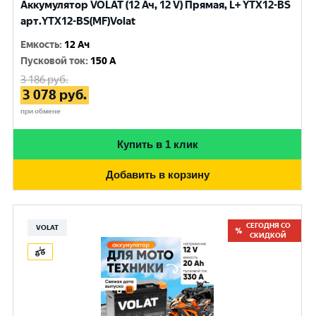
Аккумулятор VOLAT (12 Ач, 12 V) Прямая, L+ YTX12-BS
арт.YTX12-BS(MF)Volat
Емкость
:
12 Ач
Пусковой ток
:
150 A
3 186
руб.
3 078
руб.
при обмене
Купить в 1 клик
Добавить в корзину
СЕГОДНЯ СО
VOLAT
СКИДКОЙ