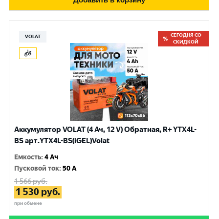
СЕГОДНЯ СО
VOLAT
СКИДКОЙ
Аккумулятор VOLAT (4 Ач, 12 V) Обратная, R+ YTX4L-
BS арт.YTX4L-BS(iGEL)Volat
Емкость
:
4 Ач
Пусковой ток
:
50 A
1 566
руб.
1 530
руб.
при обмене