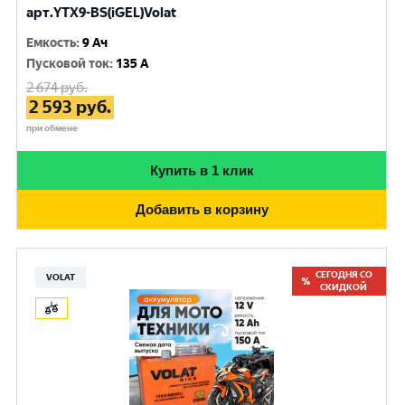
арт.YTX9-BS(iGEL)Volat
Емкость
:
9 Ач
Пусковой ток
:
135 A
2 674
руб.
2 593
руб.
при обмене
Купить в 1 клик
Добавить в корзину
СЕГОДНЯ СО
VOLAT
СКИДКОЙ