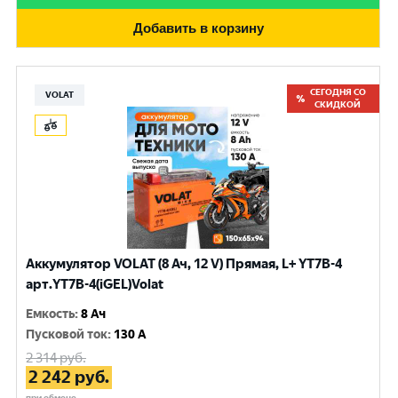
Добавить в корзину
СЕГОДНЯ СО
VOLAT
СКИДКОЙ
Аккумулятор VOLAT (8 Ач, 12 V) Прямая, L+ YT7B-4
арт.YT7B-4(iGEL)Volat
Емкость
:
8 Ач
Пусковой ток
:
130 A
2 314
руб.
2 242
руб.
при обмене