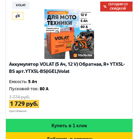
СЕГОДНЯ СО
VOLAT
СКИДКОЙ
Аккумулятор VOLAT (5 Ач, 12 V) Обратная, R+ YTX5L-
BS арт.YTX5L-BS(iGEL)Volat
Емкость
:
5 Ач
Пусковой ток
:
80 A
1 774
руб.
1 729
руб.
при обмене
Купить в 1 клик
Добавить в корзину