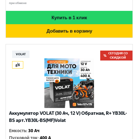
при обмене
Купить в 1 клик
Добавить в корзину
СЕГОДНЯ СО
VOLAT
СКИДКОЙ
Аккумулятор VOLAT (30 Ач, 12 V) Обратная, R+ YB30L-
BS арт.YB30L-BS(MF)Volat
Емкость
:
30 Ач
Пусковой ток
:
400 A