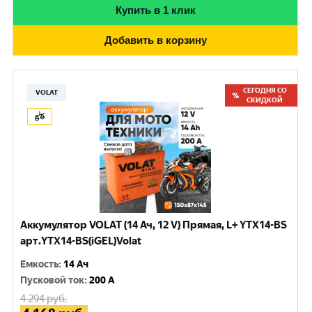
Купить в 1 клик
Добавить в корзину
СЕГОДНЯ СО
VOLAT
СКИДКОЙ
Аккумулятор VOLAT (14 Ач, 12 V) Прямая, L+ YTX14-BS
арт.YTX14-BS(iGEL)Volat
Емкость
:
14 Ач
Пусковой ток
:
200 A
4 294
руб.