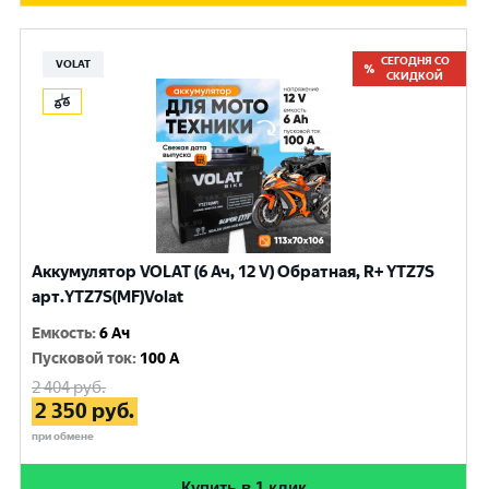
СЕГОДНЯ СО
VOLAT
СКИДКОЙ
Аккумулятор VOLAT (6 Ач, 12 V) Обратная, R+ YTZ7S
арт.YTZ7S(MF)Volat
Емкость
:
6 Ач
Пусковой ток
:
100 A
2 404
руб.
2 350
руб.
при обмене
Купить в 1 клик