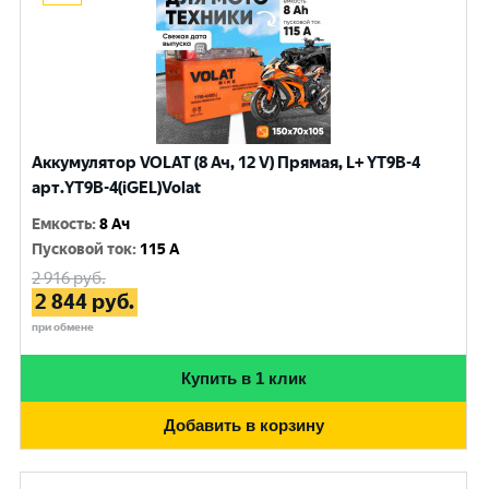
Аккумулятор VOLAT (8 Ач, 12 V) Прямая, L+ YT9B-4
арт.YT9B-4(iGEL)Volat
Емкость
:
8 Ач
Пусковой ток
:
115 A
2 916
руб.
2 844
руб.
при обмене
Купить в 1 клик
Добавить в корзину