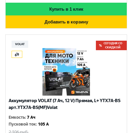
Купить в 1 клик
Добавить в корзину
СЕГОДНЯ СО
VOLAT
СКИДКОЙ
Аккумулятор VOLAT (7 Ач, 12 V) Прямая, L+ YTX7A-BS
арт.YTX7A-BS(MF)Volat
Емкость
:
7 Ач
Пусковой ток
:
105 A
2 106
руб.