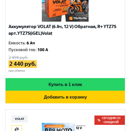
Аккумулятор VOLAT (6 Ач, 12 V) Обратная, R+ YTZ7S
арт.YTZ7S(iGEL)Volat
Емкость
:
6 Ач
Пусковой ток
:
100 A
2 494
руб.
2 440
руб.
при обмене
Купить в 1 клик
Добавить в корзину
СЕГОДНЯ СО
VOLAT
СКИДКОЙ