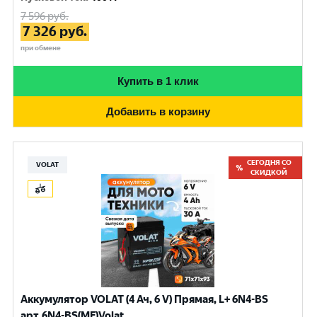
7 596
руб.
7 326
руб.
при обмене
Купить в 1 клик
Добавить в корзину
СЕГОДНЯ СО
VOLAT
СКИДКОЙ
Аккумулятор VOLAT (4 Ач, 6 V) Прямая, L+ 6N4-BS
арт.6N4-BS(MF)Volat