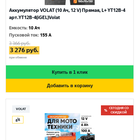
Аккумулятор VOLAT (10 Ач, 12 V) Прямая, L+ YT12B-4
арт.YT12B-4(iGEL)Volat
Емкость
:
10 Ач
Пусковой ток
:
155 A
3 366
руб.
3 276
руб.
при обмене
Купить в 1 клик
Добавить в корзину
СЕГОДНЯ СО
VOLAT
СКИДКОЙ