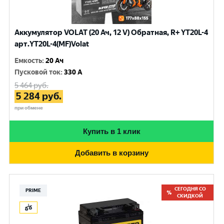
Аккумулятор VOLAT (20 Ач, 12 V) Обратная, R+ YT20L-4
арт.YT20L-4(MF)Volat
Емкость
:
20 Ач
Пусковой ток
:
330 A
5 464
руб.
5 284
руб.
при обмене
Купить в 1 клик
Добавить в корзину
СЕГОДНЯ СО
PRIME
СКИДКОЙ