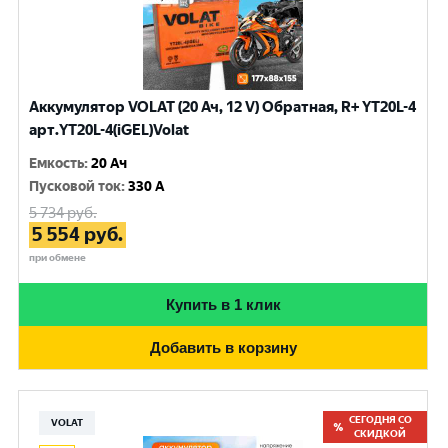
Аккумулятор VOLAT (20 Ач, 12 V) Обратная, R+ YT20L-4
арт.YT20L-4(iGEL)Volat
Емкость
:
20 Ач
Пусковой ток
:
330 A
5 734
руб.
5 554
руб.
при обмене
Купить в 1 клик
Добавить в корзину
СЕГОДНЯ СО
VOLAT
СКИДКОЙ