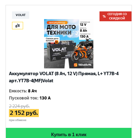
СЕГОДНЯ СО
VOLAT
СКИДКОЙ
Аккумулятор VOLAT (8 Ач, 12 V) Прямая, L+ YT7B-4
арт.YT7B-4(MF)Volat
Емкость
:
8 Ач
Пусковой ток
:
130 A
2 224
руб.
2 152
руб.
при обмене
Купить в 1 клик