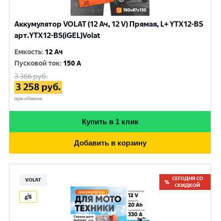
Аккумулятор VOLAT (12 Ач, 12 V) Прямая, L+ YTX12-BS
арт.YTX12-BS(iGEL)Volat
Емкость
:
12 Ач
Пусковой ток
:
150 A
3 366
руб.
3 258
руб.
при обмене
Купить в 1 клик
Добавить в корзину
СЕГОДНЯ СО
VOLAT
СКИДКОЙ