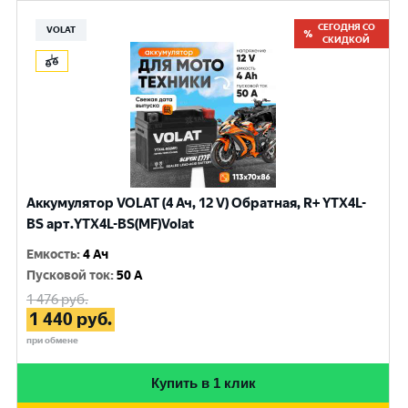
СЕГОДНЯ СО
VOLAT
СКИДКОЙ
Аккумулятор VOLAT (4 Ач, 12 V) Обратная, R+ YTX4L-
BS арт.YTX4L-BS(MF)Volat
Емкость
:
4 Ач
Пусковой ток
:
50 A
1 476
руб.
1 440
руб.
при обмене
Купить в 1 клик