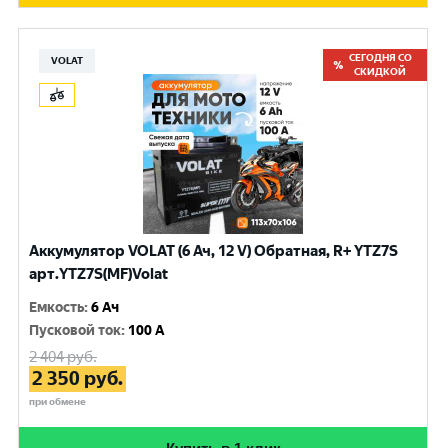
СЕГОДНЯ СО
VOLAT
СКИДКОЙ
Аккумулятор VOLAT (6 Ач, 12 V) Обратная, R+ YTZ7S
арт.YTZ7S(MF)Volat
Емкость
:
6 Ач
Пусковой ток
:
100 A
2 404
руб.
2 350
руб.
при обмене