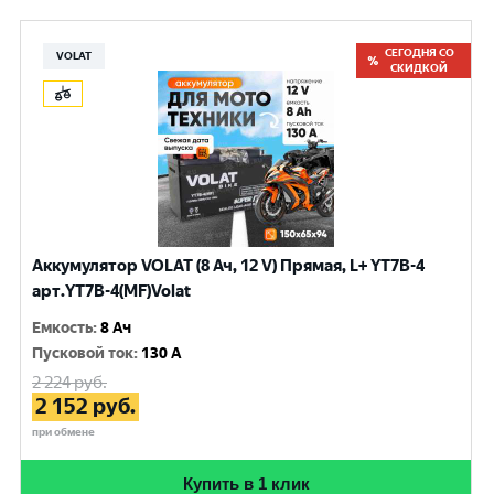
СЕГОДНЯ СО
VOLAT
СКИДКОЙ
Аккумулятор VOLAT (8 Ач, 12 V) Прямая, L+ YT7B-4
арт.YT7B-4(MF)Volat
Емкость
:
8 Ач
Пусковой ток
:
130 A
2 224
руб.
2 152
руб.
при обмене
Купить в 1 клик