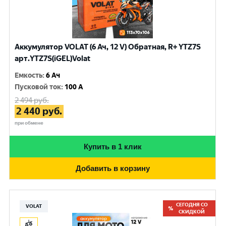
Аккумулятор VOLAT (6 Ач, 12 V) Обратная, R+ YTZ7S
арт.YTZ7S(iGEL)Volat
Емкость
:
6 Ач
Пусковой ток
:
100 A
2 494
руб.
2 440
руб.
при обмене
Купить в 1 клик
Добавить в корзину
СЕГОДНЯ СО
VOLAT
СКИДКОЙ