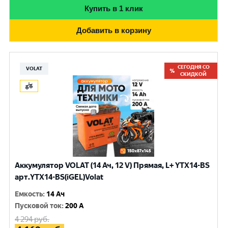
Купить в 1 клик
Добавить в корзину
СЕГОДНЯ СО
VOLAT
СКИДКОЙ
Аккумулятор VOLAT (14 Ач, 12 V) Прямая, L+ YTX14-BS
арт.YTX14-BS(iGEL)Volat
Емкость
:
14 Ач
Пусковой ток
:
200 A
4 294
руб.