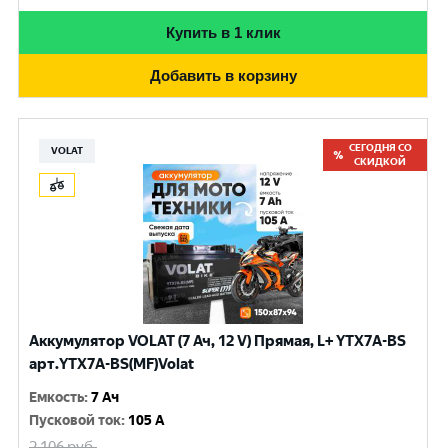
Купить в 1 клик
Добавить в корзину
СЕГОДНЯ СО
VOLAT
СКИДКОЙ
Аккумулятор VOLAT (7 Ач, 12 V) Прямая, L+ YTX7A-BS
арт.YTX7A-BS(MF)Volat
Емкость
:
7 Ач
Пусковой ток
:
105 A
2 106
руб.