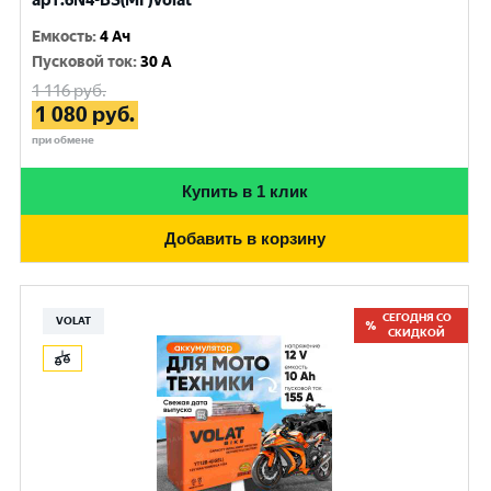
арт.6N4-BS(MF)Volat
Емкость
:
4 Ач
Пусковой ток
:
30 A
1 116
руб.
1 080
руб.
при обмене
Купить в 1 клик
Добавить в корзину
СЕГОДНЯ СО
VOLAT
СКИДКОЙ