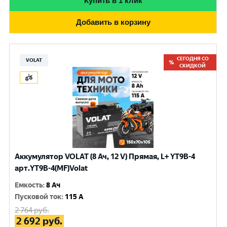
Купить в 1 клик
Добавить в корзину
СЕГОДНЯ СО
VOLAT
СКИДКОЙ
Аккумулятор VOLAT (8 Ач, 12 V) Прямая, L+ YT9B-4
арт.YT9B-4(MF)Volat
Емкость
:
8 Ач
Пусковой ток
:
115 A
2 764
руб.
2 692
руб.