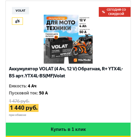
СЕГОДНЯ СО
VOLAT
СКИДКОЙ
Аккумулятор VOLAT (4 Ач, 12 V) Обратная, R+ YTX4L-
BS арт.YTX4L-BS(MF)Volat
Емкость
:
4 Ач
Пусковой ток
:
50 A
1 476
руб.
1 440
руб.
при обмене
Купить в 1 клик