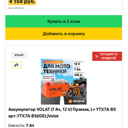
4 168
руб.
при обмене
Купить в 1 клик
Добавить в корзину
СЕГОДНЯ СО
VOLAT
СКИДКОЙ
Аккумулятор VOLAT (7 Ач, 12 V) Прямая, L+ YTX7A-BS
арт.YTX7A-BS(iGEL)Volat
Емкость
:
7 Ач