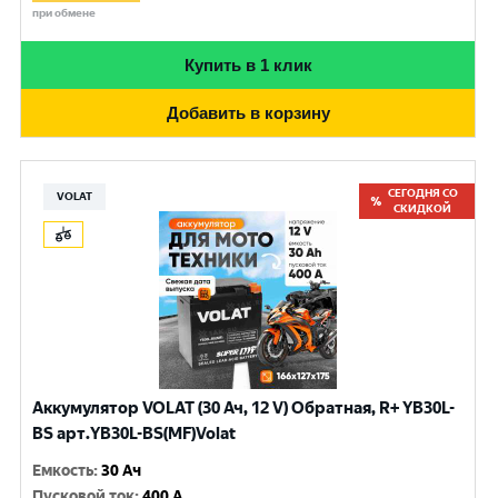
при обмене
Купить в 1 клик
Добавить в корзину
СЕГОДНЯ СО
VOLAT
СКИДКОЙ
Аккумулятор VOLAT (30 Ач, 12 V) Обратная, R+ YB30L-
BS арт.YB30L-BS(MF)Volat
Емкость
:
30 Ач
Пусковой ток
:
400 A