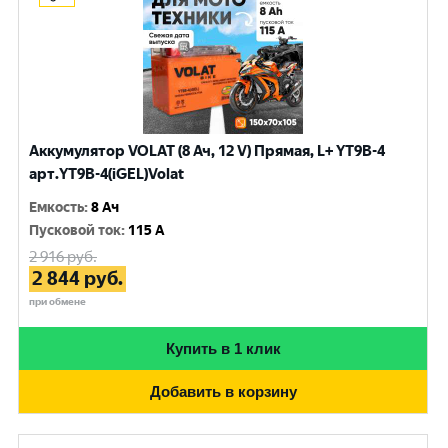
Аккумулятор VOLAT (8 Ач, 12 V) Прямая, L+ YT9B-4
арт.YT9B-4(iGEL)Volat
Емкость
:
8 Ач
Пусковой ток
:
115 A
2 916
руб.
2 844
руб.
при обмене
Купить в 1 клик
Добавить в корзину