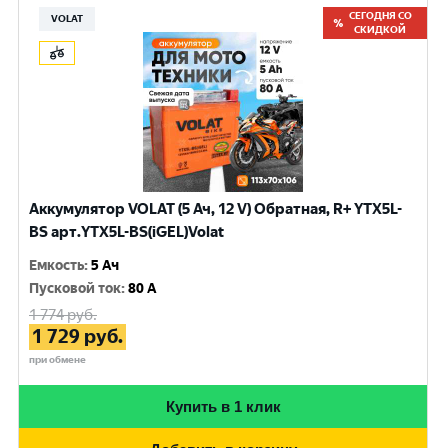
СЕГОДНЯ СО
VOLAT
СКИДКОЙ
Аккумулятор VOLAT (5 Ач, 12 V) Обратная, R+ YTX5L-
BS арт.YTX5L-BS(iGEL)Volat
Емкость
:
5 Ач
Пусковой ток
:
80 A
1 774
руб.
1 729
руб.
при обмене
Купить в 1 клик