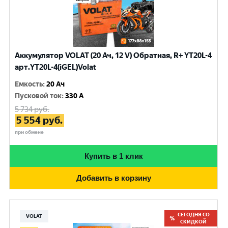
Аккумулятор VOLAT (20 Ач, 12 V) Обратная, R+ YT20L-4
арт.YT20L-4(iGEL)Volat
Емкость
:
20 Ач
Пусковой ток
:
330 A
5 734
руб.
5 554
руб.
при обмене
Купить в 1 клик
Добавить в корзину
СЕГОДНЯ СО
VOLAT
СКИДКОЙ