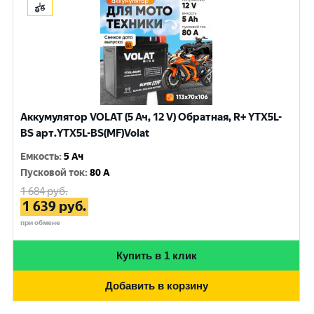
Аккумулятор VOLAT (5 Ач, 12 V) Обратная, R+ YTX5L-
BS арт.YTX5L-BS(MF)Volat
Емкость
:
5 Ач
Пусковой ток
:
80 A
1 684
руб.
1 639
руб.
при обмене
Купить в 1 клик
Добавить в корзину