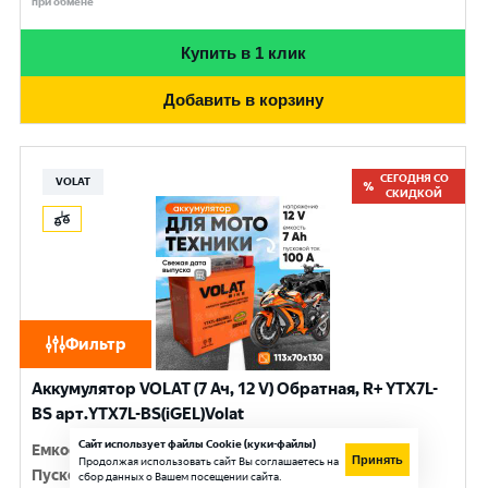
при обмене
Купить в 1 клик
Добавить в корзину
СЕГОДНЯ СО
VOLAT
СКИДКОЙ
Фильтр
Аккумулятор VOLAT (7 Ач, 12 V) Обратная, R+ YTX7L-
BS арт.YTX7L-BS(iGEL)Volat
Сайт использует файлы Cookie (куки-файлы)
Емкость
:
7 Ач
Принять
Продолжая использовать сайт Вы соглашаетесь на
Пусковой ток
:
100 A
сбор данных о Вашем посещении сайта.