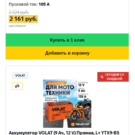
Пусковой ток
:
105 A
2 224
руб.
2 161
руб.
при обмене
Купить в 1 клик
Добавить в корзину
СЕГОДНЯ СО
VOLAT
СКИДКОЙ
Аккумулятор VOLAT (9 Ач, 12 V) Прямая, L+ YTX9-BS