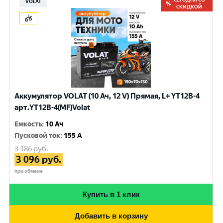
VOLAT
СКИДКОЙ
Аккумулятор VOLAT (10 Ач, 12 V) Прямая, L+ YT12B-4
арт.YT12B-4(MF)Volat
Емкость
:
10 Ач
Пусковой ток
:
155 A
3 186
руб.
3 096
руб.
при обмене
Купить в 1 клик
Добавить в корзину