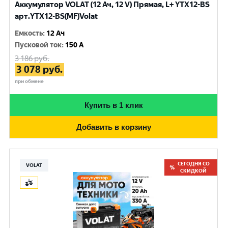
Аккумулятор VOLAT (12 Ач, 12 V) Прямая, L+ YTX12-BS
арт.YTX12-BS(MF)Volat
Емкость
:
12 Ач
Пусковой ток
:
150 A
3 186
руб.
3 078
руб.
при обмене
Купить в 1 клик
Добавить в корзину
СЕГОДНЯ СО
VOLAT
СКИДКОЙ