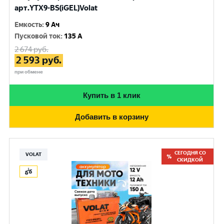
арт.YTX9-BS(iGEL)Volat
Емкость
:
9 Ач
Пусковой ток
:
135 A
2 674
руб.
2 593
руб.
при обмене
Купить в 1 клик
Добавить в корзину
СЕГОДНЯ СО
VOLAT
СКИДКОЙ