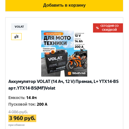
Добавить в корзину
СЕГОДНЯ СО
VOLAT
СКИДКОЙ
Аккумулятор VOLAT (14 Ач, 12 V) Прямая, L+ YTX14-BS
арт.YTX14-BS(MF)Volat
Емкость
:
14 Ач
Пусковой ток
:
200 A
4 086
руб.
3 960
руб.
при обмене