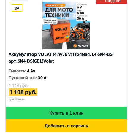
СКИДКОЙ
Аккумулятор VOLAT (4 Ач, 6 V) Прямая, L+ 6N4-BS
арт.6N4-BS(GEL)Volat
Емкость
:
4 Ач
Пусковой ток
:
30 A
1 144
руб.
1 108
руб.
при обмене
Купить в 1 клик
Добавить в корзину