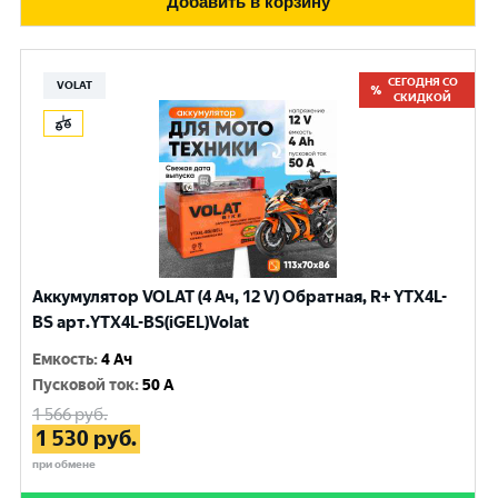
Добавить в корзину
СЕГОДНЯ СО
VOLAT
СКИДКОЙ
Аккумулятор VOLAT (4 Ач, 12 V) Обратная, R+ YTX4L-
BS арт.YTX4L-BS(iGEL)Volat
Емкость
:
4 Ач
Пусковой ток
:
50 A
1 566
руб.
1 530
руб.
при обмене