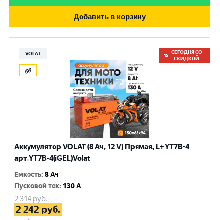
Добавить в корзину
СЕГОДНЯ СО
VOLAT
СКИДКОЙ
Аккумулятор VOLAT (8 Ач, 12 V) Прямая, L+ YT7B-4
арт.YT7B-4(iGEL)Volat
Емкость
:
8 Ач
Пусковой ток
:
130 A
2 314
руб.
2 242
руб.