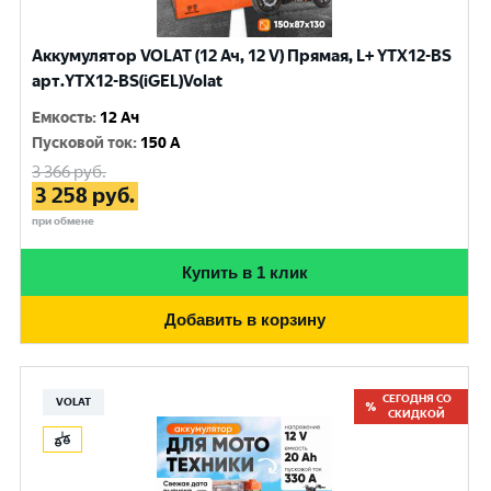
Аккумулятор VOLAT (12 Ач, 12 V) Прямая, L+ YTX12-BS
арт.YTX12-BS(iGEL)Volat
Емкость
:
12 Ач
Пусковой ток
:
150 A
3 366
руб.
3 258
руб.
при обмене
Купить в 1 клик
Добавить в корзину
СЕГОДНЯ СО
VOLAT
СКИДКОЙ