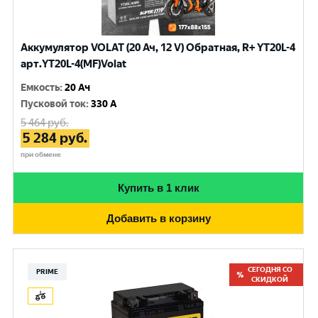
Аккумулятор VOLAT (20 Ач, 12 V) Обратная, R+ YT20L-4
арт.YT20L-4(MF)Volat
Емкость
:
20 Ач
Пусковой ток
:
330 A
5 464
руб.
5 284
руб.
при обмене
Купить в 1 клик
Добавить в корзину
СЕГОДНЯ СО
PRIME
СКИДКОЙ