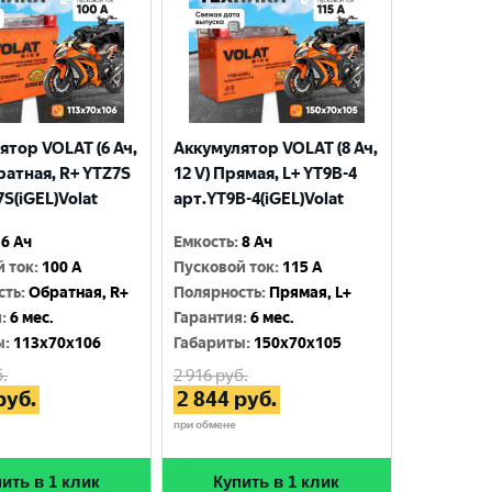
ятор VOLAT (6 Ач,
Аккумулятор VOLAT (8 Ач,
ратная, R+ YTZ7S
12 V) Прямая, L+ YT9B-4
S(iGEL)Volat
арт.YT9B-4(iGEL)Volat
6 Ач
Емкость
:
8 Ач
й ток
:
100 A
Пусковой ток
:
115 A
сть
:
Обратная, R+
Полярность
:
Прямая, L+
я
:
6 мес.
Гарантия
:
6 мес.
ы
:
113x70x106
Габариты
:
150x70x105
.
2 916
руб.
руб.
2 844
руб.
при обмене
ить в 1 клик
Купить в 1 клик