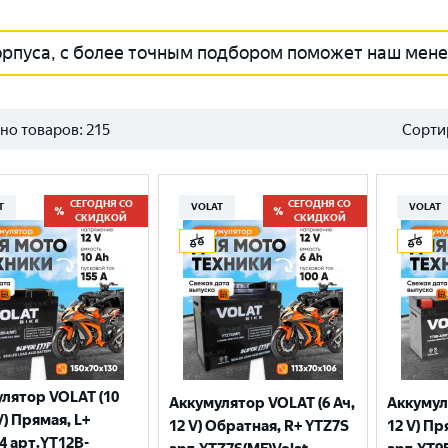
орпуса, с более точным подбором поможет наш мен
но товаров:
215
Сорти
СЕГОДНЯ СО
СЕГОДНЯ СО
T
VOLAT
VOLAT
СКИДКОЙ
СКИДКОЙ
лятор VOLAT (10
Аккумулятор VOLAT (6 Ач,
Аккумул
V) Прямая, L+
12 V) Обратная, R+ YTZ7S
12 V) Пр
4 арт.YT12B-