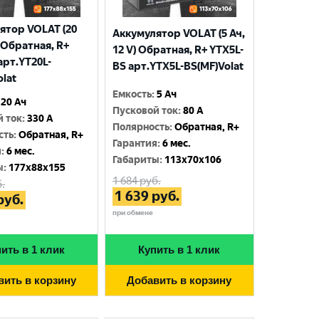
ятор VOLAT (20
Аккумулятор VOLAT (5 Ач,
) Обратная, R+
12 V) Обратная, R+ YTX5L-
арт.YT20L-
BS арт.YTX5L-BS(MF)Volat
olat
Емкость
:
5 Ач
20 Ач
Пусковой ток
:
80 A
й ток
:
330 A
Полярность
:
Обратная, R+
сть
:
Обратная, R+
Гарантия
:
6 мес.
я
:
6 мес.
Габариты
:
113x70x106
ы
:
177x88x155
1 684
руб.
.
1 639
руб.
руб.
при обмене
ить в 1 клик
Купить в 1 клик
вить в корзину
Добавить в корзину