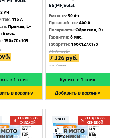
-4(MF)Volat
BS(MF)Volat
8 Ач
Емкость
:
30 Ач
й ток
:
115 A
Пусковой ток
:
400 A
сть
:
Прямая, L+
Полярность
:
Обратная, R+
я
:
6 мес.
Гарантия
:
6 мес.
ы
:
150x70x105
Габариты
:
166x127x175
.
7 596
руб.
руб.
7 326
руб.
при обмене
ить в 1 клик
Купить в 1 клик
вить в корзину
Добавить в корзину
СЕГОДНЯ СО
СЕГОДНЯ СО
VOLAT
СКИДКОЙ
СКИДКОЙ