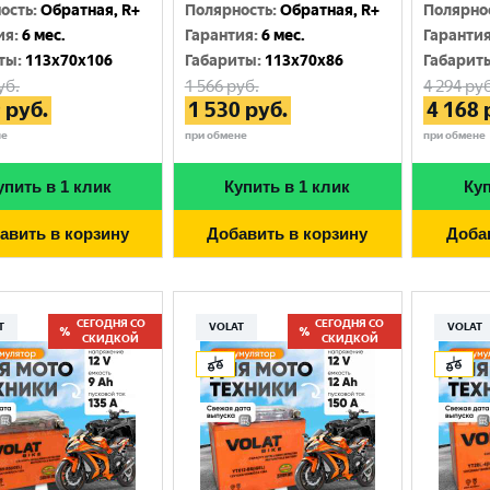
Москва
ость
:
Обратная, R+
Полярность
:
Обратная, R+
Полярно
ия
:
6 мес.
Гарантия
:
6 мес.
Гаранти
ты
:
113x70x106
Габариты
:
113x70x86
Габарит
уб.
1 566
руб.
4 294
руб
9
руб.
1 530
руб.
4 168
не
при обмене
при обмене
упить в 1 клик
Купить в 1 клик
Куп
авить в корзину
Добавить в корзину
Доба
СЕГОДНЯ СО
СЕГОДНЯ СО
T
VOLAT
VOLAT
СКИДКОЙ
СКИДКОЙ