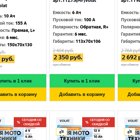
арт.YTZ7S(MF)Volat
арт.YT9B
olat
Емкость
:
6 Ач
Емкость
:
ь
:
10 Ач
Пусковой ток
:
100 A
Пусково
ой ток
:
155 A
Полярность
:
Обратная, R+
Полярно
ость
:
Прямая, L+
Гарантия
:
6 мес.
Гаранти
ия
:
6 мес.
Габариты
:
113x70x106
Габарит
ты
:
150x70x130
2 404
руб.
2 764
руб
уб.
2 350
руб.
2 692
6
руб.
при обмене
при обмене
не
упить в 1 клик
Купить в 1 клик
Куп
авить в корзину
Добавить в корзину
Доба
СЕГОДНЯ СО
СЕГОДНЯ СО
T
VOLAT
VOLAT
СКИДКОЙ
СКИДКОЙ