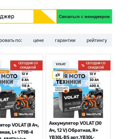
еджер
Связаться с менеджером
ровать по:
цене
гарантии
рейтингу
СЕГОДНЯ СО
СЕГОДНЯ СО
VOLAT
СКИДКОЙ
СКИДКОЙ
Аккумулятор VOLAT (30
ятор VOLAT (8 Ач,
Ач, 12 V) Обратная, R+
ямая, L+ YT9B-4
YB30L-BS арт.YB30L-