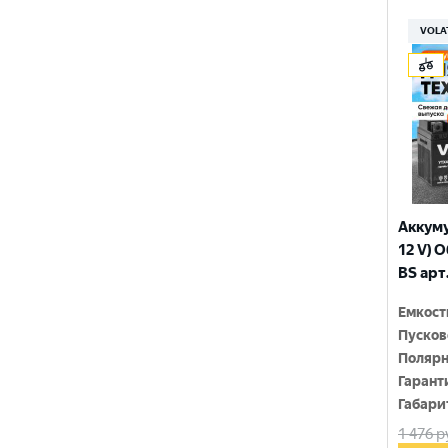
150x86x108
YTX9-BS
VOLA
150x86x110
YTZ10S
150x86x111
YTZ12S
150x86x130
YTZ14S-4
150x86x131
YTZ5S
150x86x145
YTZ7S
Аккуму
150x86x161
12 V) 
6N4-2A-4
BS арт
150x86x94
6N4-BS
Емкост
150x86x94
Пусков
150x87x105
Полярн
Гарант
150x87x107
Габари
1 476
р
150x87x110