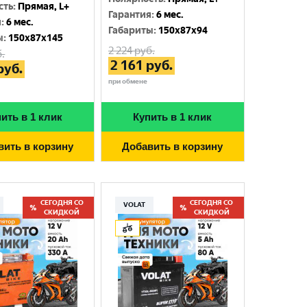
сть
:
Прямая, L+
Гарантия
:
6 мес.
я
:
6 мес.
Габариты
:
150x87x94
ы
:
150x87x145
2 224
руб.
.
2 161
руб.
руб.
при обмене
ить в 1 клик
Купить в 1 клик
вить в корзину
Добавить в корзину
СЕГОДНЯ СО
СЕГОДНЯ СО
VOLAT
СКИДКОЙ
СКИДКОЙ