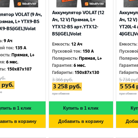
Аккумулятор VOLAT (12
Аккумул
лятор VOLAT (9 Ач,
Ач, 12 V) Прямая, L+
Ач, 12 V
Прямая, L+ YTX9-BS
YTX12-BS арт.YTX12-
YT20L-4 
X9-BS(iGEL)Volat
BS(iGEL)Volat
4(iGEL)V
ь
:
9 Ач
Емкость
:
12 Ач
Емкость
:
ой ток
:
135 A
Пусковой ток
:
150 A
Пусково
ость
:
Прямая, L+
Полярность
:
Прямая, L+
Полярно
ия
:
6 мес.
Гарантия
:
6 мес.
Гаранти
ты
:
150x87x107
Габариты
:
150x87x130
Габарит
уб.
3 366
руб.
5 734
руб
3
руб.
3 258
руб.
5 554
не
при обмене
при обмене
упить в 1 клик
Купить в 1 клик
Куп
авить в корзину
Добавить в корзину
Доба