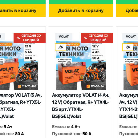
авить в корзину
Добавить в корзину
Доба
СЕГОДНЯ СО
СЕГОДНЯ СО
T
VOLAT
VOLAT
СКИДКОЙ
СКИДКОЙ
лятор VOLAT (5 Ач,
Аккумулятор VOLAT (4 Ач,
Аккумул
Выберите ваш город
Обратная, R+ YTX5L-
12 V) Обратная, R+ YTX4L-
Ач, 12 V
.YTX5L-
BS арт.YTX4L-
YTX14-B
L)Volat
BS(iGEL)Volat
BS(iGEL)
Великий Новгород
Санкт-Петербург
ь
:
5 Ач
Емкость
:
4 Ач
Емкость
:
Гатчина
Смоленск
ой ток
:
80 A
Пусковой ток
:
50 A
Пусково