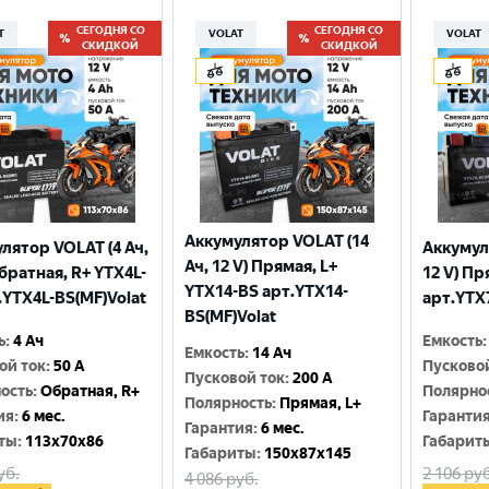
СЕГОДНЯ СО
СЕГОДНЯ СО
T
VOLAT
VOLAT
СКИДКОЙ
СКИДКОЙ
Аккумулятор VOLAT (14
лятор VOLAT (4 Ач,
Аккумул
Ач, 12 V) Прямая, L+
Обратная, R+ YTX4L-
12 V) Пр
YTX14-BS арт.YTX14-
.YTX4L-BS(MF)Volat
арт.YTX
BS(MF)Volat
ь
:
4 Ач
Емкость
:
Емкость
:
14 Ач
ой ток
:
50 A
Пусково
Пусковой ток
:
200 A
ость
:
Обратная, R+
Полярно
Полярность
:
Прямая, L+
ия
:
6 мес.
Гаранти
Гарантия
:
6 мес.
ты
:
113x70x86
Габарит
Габариты
:
150x87x145
уб.
2 106
руб
4 086
руб.