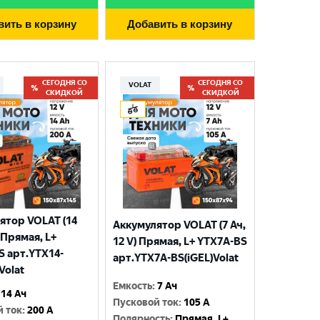
вить в корзину
Добавить в корзину
СЕГОДНЯ СО
СЕГОДНЯ СО
VOLAT
СКИДКОЙ
СКИДКОЙ
ятор VOLAT (14
Аккумулятор VOLAT (7 Ач,
) Прямая, L+
12 V) Прямая, L+ YTX7A-BS
S арт.YTX14-
арт.YTX7A-BS(iGEL)Volat
Volat
Емкость
:
7 Ач
14 Ач
Пусковой ток
:
105 A
й ток
:
200 A
Полярность
:
Прямая, L+