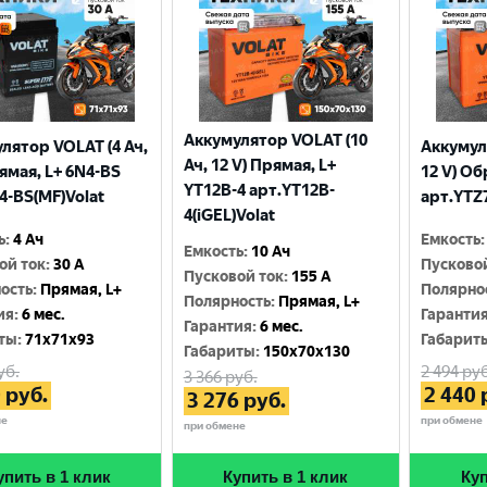
Аккумулятор VOLAT (10
лятор VOLAT (4 Ач,
Аккумул
Ач, 12 V) Прямая, L+
рямая, L+ 6N4-BS
12 V) Об
YT12B-4 арт.YT12B-
4-BS(MF)Volat
арт.YTZ7
4(iGEL)Volat
ь
:
4 Ач
Емкость
:
Емкость
:
10 Ач
ой ток
:
30 A
Пусково
Пусковой ток
:
155 A
ость
:
Прямая, L+
Полярно
Полярность
:
Прямая, L+
ия
:
6 мес.
Гаранти
Гарантия
:
6 мес.
ты
:
71x71x93
Габарит
Габариты
:
150x70x130
уб.
2 494
руб
3 366
руб.
0
руб.
2 440
3 276
руб.
не
при обмене
при обмене
упить в 1 клик
Купить в 1 клик
Куп