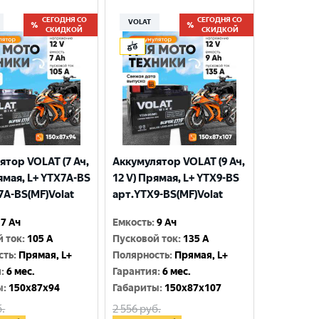
СЕГОДНЯ СО
СЕГОДНЯ СО
VOLAT
СКИДКОЙ
СКИДКОЙ
ятор VOLAT (7 Ач,
Аккумулятор VOLAT (9 Ач,
ямая, L+ YTX7A-BS
12 V) Прямая, L+ YTX9-BS
7A-BS(MF)Volat
арт.YTX9-BS(MF)Volat
7 Ач
Емкость
:
9 Ач
й ток
:
105 A
Пусковой ток
:
135 A
сть
:
Прямая, L+
Полярность
:
Прямая, L+
я
:
6 мес.
Гарантия
:
6 мес.
ы
:
150x87x94
Габариты
:
150x87x107
.
2 556
руб.