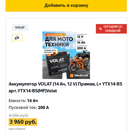
Добавить в корзину
СЕГОДНЯ СО
VOLAT
СКИДКОЙ
Аккумулятор VOLAT (14 Ач, 12 V) Прямая, L+ YTX14-BS
арт.YTX14-BS(MF)Volat
Емкость
:
14 Ач
Пусковой ток
:
200 A
4 086
руб.
3 960
руб.
при обмене