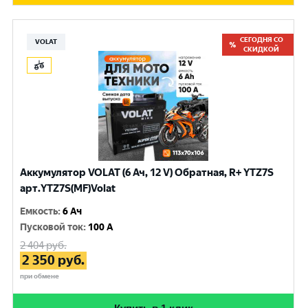
СЕГОДНЯ СО
VOLAT
СКИДКОЙ
Аккумулятор VOLAT (6 Ач, 12 V) Обратная, R+ YTZ7S
арт.YTZ7S(MF)Volat
Емкость
:
6 Ач
Пусковой ток
:
100 A
2 404
руб.
2 350
руб.
при обмене