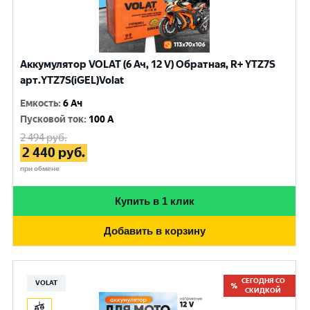
Аккумулятор VOLAT (6 Ач, 12 V) Обратная, R+ YTZ7S
арт.YTZ7S(iGEL)Volat
Емкость
:
6 Ач
Пусковой ток
:
100 A
2 494
руб.
2 440
руб.
при обмене
Купить в 1 клик
Добавить в корзину
СЕГОДНЯ СО
VOLAT
СКИДКОЙ