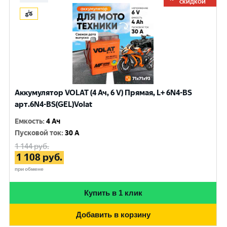
СКИДКОЙ
Аккумулятор VOLAT (4 Ач, 6 V) Прямая, L+ 6N4-BS
арт.6N4-BS(GEL)Volat
Емкость
:
4 Ач
Пусковой ток
:
30 A
1 144
руб.
1 108
руб.
при обмене
Купить в 1 клик
Добавить в корзину