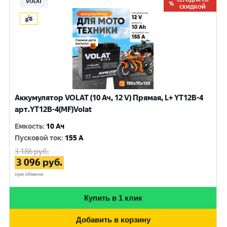
VOLAT
СКИДКОЙ
Аккумулятор VOLAT (10 Ач, 12 V) Прямая, L+ YT12B-4
арт.YT12B-4(MF)Volat
Емкость
:
10 Ач
Пусковой ток
:
155 A
3 186
руб.
3 096
руб.
при обмене
Купить в 1 клик
Добавить в корзину