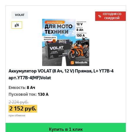
СЕГОДНЯ СО
VOLAT
СКИДКОЙ
Аккумулятор VOLAT (8 Ач, 12 V) Прямая, L+ YT7B-4
арт.YT7B-4(MF)Volat
Емкость
:
8 Ач
Пусковой ток
:
130 A
2 224
руб.
2 152
руб.
при обмене
Купить в 1 клик