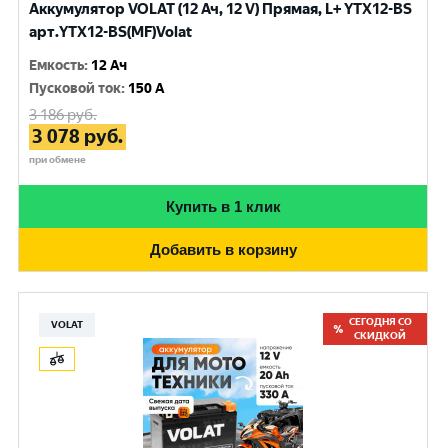
Аккумулятор VOLAT (12 Ач, 12 V) Прямая, L+ YTX12-BS
арт.YTX12-BS(MF)Volat
Емкость
:
12 Ач
Пусковой ток
:
150 A
3 186
руб.
3 078
руб.
при обмене
Купить в 1 клик
Добавить в корзину
СЕГОДНЯ СО
VOLAT
СКИДКОЙ