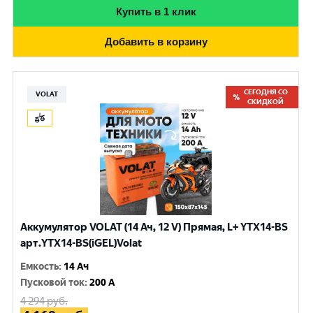
Купить в 1 клик
Добавить в корзину
СЕГОДНЯ СО
VOLAT
СКИДКОЙ
Аккумулятор VOLAT (14 Ач, 12 V) Прямая, L+ YTX14-BS
арт.YTX14-BS(iGEL)Volat
Емкость
:
14 Ач
Пусковой ток
:
200 A
4 294
руб.