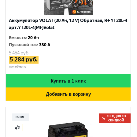
Аккумулятор VOLAT (20 Ач, 12 V) Обратная, R+ YT20L-4
арт.YT20L-4(MF)Volat
Емкость
:
20 Ач
Пусковой ток
:
330 A
5 464
руб.
5 284
руб.
при обмене
Купить в 1 клик
Добавить в корзину
СЕГОДНЯ СО
PRIME
СКИДКОЙ