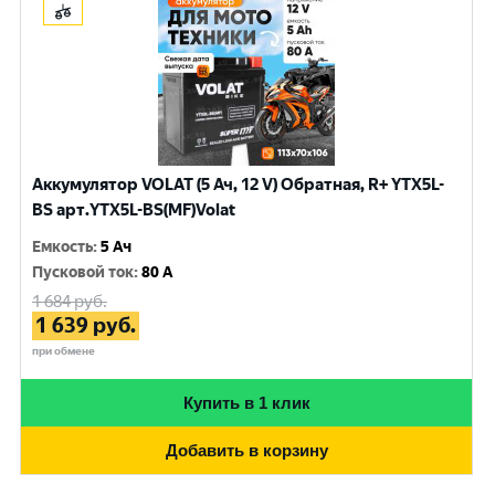
Аккумулятор VOLAT (5 Ач, 12 V) Обратная, R+ YTX5L-
BS арт.YTX5L-BS(MF)Volat
Емкость
:
5 Ач
Пусковой ток
:
80 A
1 684
руб.
1 639
руб.
при обмене
Купить в 1 клик
Добавить в корзину