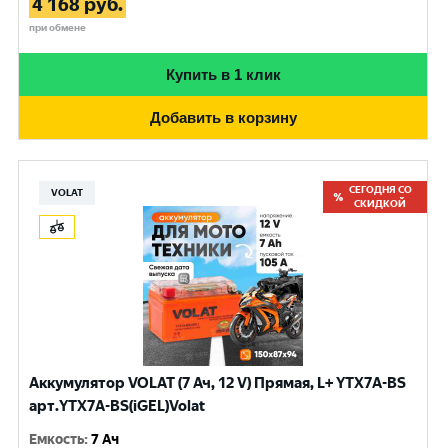
4 168
руб.
при обмене
Купить в 1 клик
Добавить в корзину
СЕГОДНЯ СО
VOLAT
СКИДКОЙ
Аккумулятор VOLAT (7 Ач, 12 V) Прямая, L+ YTX7A-BS
арт.YTX7A-BS(iGEL)Volat
Емкость
:
7 Ач