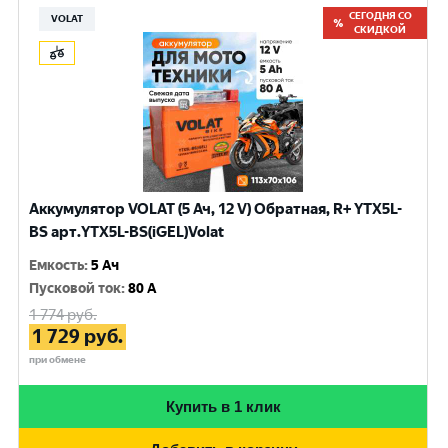
СЕГОДНЯ СО
VOLAT
СКИДКОЙ
Аккумулятор VOLAT (5 Ач, 12 V) Обратная, R+ YTX5L-
BS арт.YTX5L-BS(iGEL)Volat
Емкость
:
5 Ач
Пусковой ток
:
80 A
1 774
руб.
1 729
руб.
при обмене
Купить в 1 клик