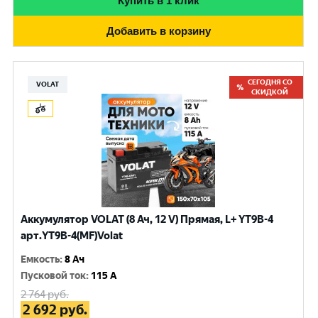
Купить в 1 клик
Добавить в корзину
СЕГОДНЯ СО
VOLAT
СКИДКОЙ
Аккумулятор VOLAT (8 Ач, 12 V) Прямая, L+ YT9B-4
арт.YT9B-4(MF)Volat
Емкость
:
8 Ач
Пусковой ток
:
115 A
2 764
руб.
2 692
руб.