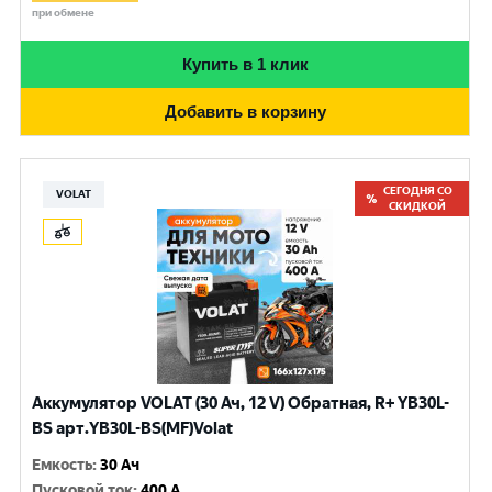
при обмене
Купить в 1 клик
Добавить в корзину
СЕГОДНЯ СО
VOLAT
СКИДКОЙ
Аккумулятор VOLAT (30 Ач, 12 V) Обратная, R+ YB30L-
BS арт.YB30L-BS(MF)Volat
Емкость
:
30 Ач
Пусковой ток
:
400 A