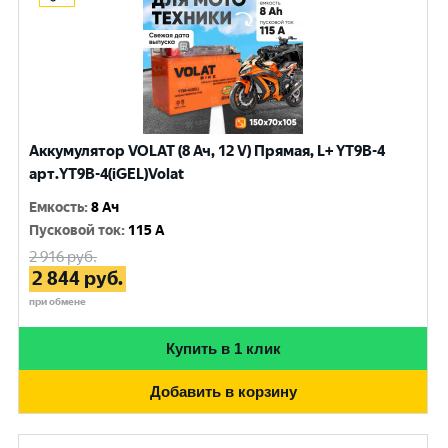
Аккумулятор VOLAT (8 Ач, 12 V) Прямая, L+ YT9B-4
арт.YT9B-4(iGEL)Volat
Емкость
:
8 Ач
Пусковой ток
:
115 A
2 916
руб.
2 844
руб.
при обмене
Купить в 1 клик
Добавить в корзину