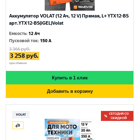
Аккумулятор VOLAT (12 Ач, 12 V) Прямая, L+ YTX12-BS
арт.YTX12-BS(iGEL)Volat
Емкость
:
12 Ач
Пусковой ток
:
150 A
3 366
руб.
3 258
руб.
при обмене
Купить в 1 клик
Добавить в корзину
СЕГОДНЯ СО
VOLAT
СКИДКОЙ