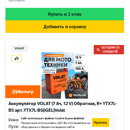
при обмене
Купить в 1 клик
Добавить в корзину
СЕГОДНЯ СО
VOLAT
СКИДКОЙ
Фильтр
Аккумулятор VOLAT (7 Ач, 12 V) Обратная, R+ YTX7L-
BS арт.YTX7L-BS(iGEL)Volat
Сайт использует файлы Cookie (куки-файлы)
Емкость
:
7 Ач
Принять
Продолжая использовать сайт Вы соглашаетесь на
Пусковой ток
:
100 A
сбор данных о Вашем посещении сайта.