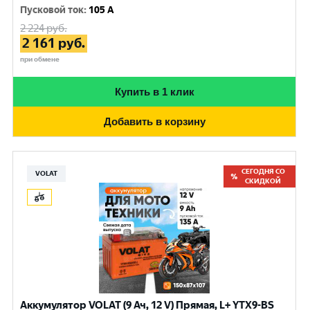
Пусковой ток
:
105 A
2 224
руб.
2 161
руб.
при обмене
Купить в 1 клик
Добавить в корзину
СЕГОДНЯ СО
VOLAT
СКИДКОЙ
Аккумулятор VOLAT (9 Ач, 12 V) Прямая, L+ YTX9-BS