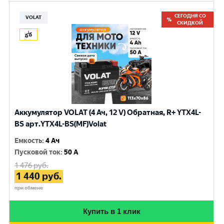
СЕГОДНЯ СО
VOLAT
СКИДКОЙ
Аккумулятор VOLAT (4 Ач, 12 V) Обратная, R+ YTX4L-
BS арт.YTX4L-BS(MF)Volat
Емкость
:
4 Ач
Пусковой ток
:
50 A
1 476
руб.
1 440
руб.
при обмене
Купить в 1 клик