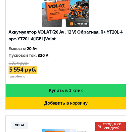
Аккумулятор VOLAT (20 Ач, 12 V) Обратная, R+ YT20L-4
арт.YT20L-4(iGEL)Volat
Емкость
:
20 Ач
Пусковой ток
:
330 A
5 734
руб.
5 554
руб.
при обмене
Купить в 1 клик
Добавить в корзину
СЕГОДНЯ СО
VOLAT
СКИДКОЙ