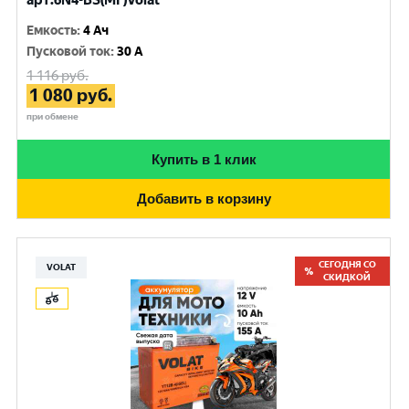
арт.6N4-BS(MF)Volat
Емкость
:
4 Ач
Пусковой ток
:
30 A
1 116
руб.
1 080
руб.
при обмене
Купить в 1 клик
Добавить в корзину
СЕГОДНЯ СО
VOLAT
СКИДКОЙ