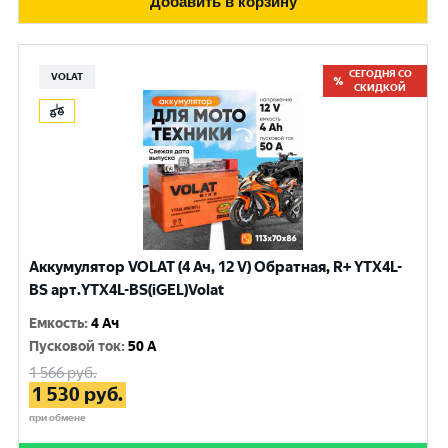
Добавить в корзину
СЕГОДНЯ СО
VOLAT
СКИДКОЙ
Аккумулятор VOLAT (4 Ач, 12 V) Обратная, R+ YTX4L-
BS арт.YTX4L-BS(iGEL)Volat
Емкость
:
4 Ач
Пусковой ток
:
50 A
1 566
руб.
1 530
руб.
при обмене