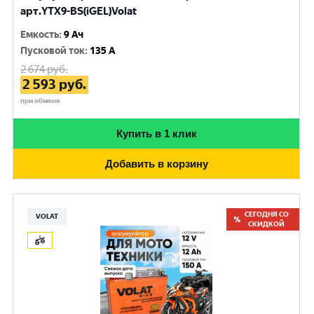
арт.YTX9-BS(iGEL)Volat
Емкость
:
9 Ач
Пусковой ток
:
135 A
2 674
руб.
2 593
руб.
при обмене
Купить в 1 клик
Добавить в корзину
СЕГОДНЯ СО
VOLAT
СКИДКОЙ