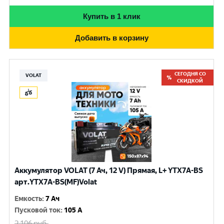
Купить в 1 клик
Добавить в корзину
СЕГОДНЯ СО
VOLAT
СКИДКОЙ
Аккумулятор VOLAT (7 Ач, 12 V) Прямая, L+ YTX7A-BS
арт.YTX7A-BS(MF)Volat
Емкость
:
7 Ач
Пусковой ток
:
105 A
2 106
руб.