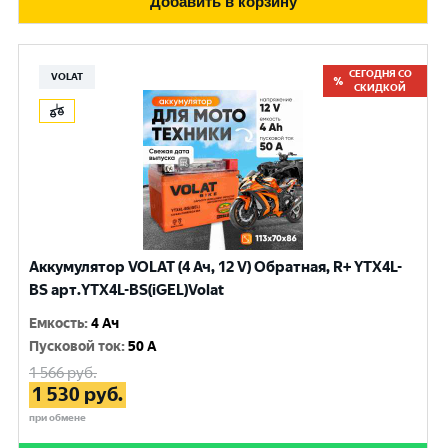
Добавить в корзину
СЕГОДНЯ СО
VOLAT
СКИДКОЙ
Аккумулятор VOLAT (4 Ач, 12 V) Обратная, R+ YTX4L-
BS арт.YTX4L-BS(iGEL)Volat
Емкость
:
4 Ач
Пусковой ток
:
50 A
1 566
руб.
1 530
руб.
при обмене