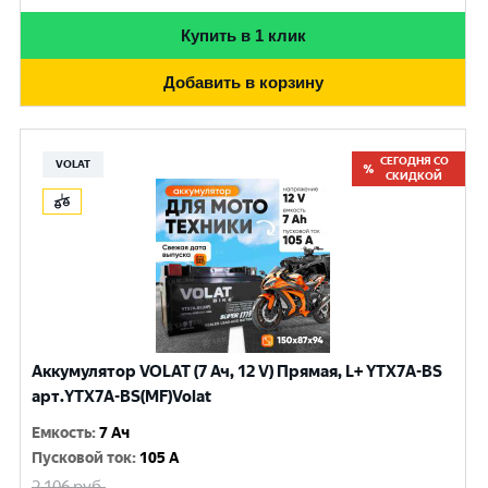
Купить в 1 клик
Добавить в корзину
СЕГОДНЯ СО
VOLAT
СКИДКОЙ
Аккумулятор VOLAT (7 Ач, 12 V) Прямая, L+ YTX7A-BS
арт.YTX7A-BS(MF)Volat
Емкость
:
7 Ач
Пусковой ток
:
105 A
2 106
руб.