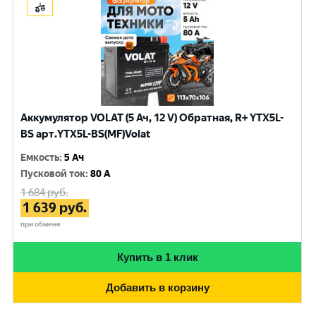
Аккумулятор VOLAT (5 Ач, 12 V) Обратная, R+ YTX5L-
BS арт.YTX5L-BS(MF)Volat
Емкость
:
5 Ач
Пусковой ток
:
80 A
1 684
руб.
1 639
руб.
при обмене
Купить в 1 клик
Добавить в корзину