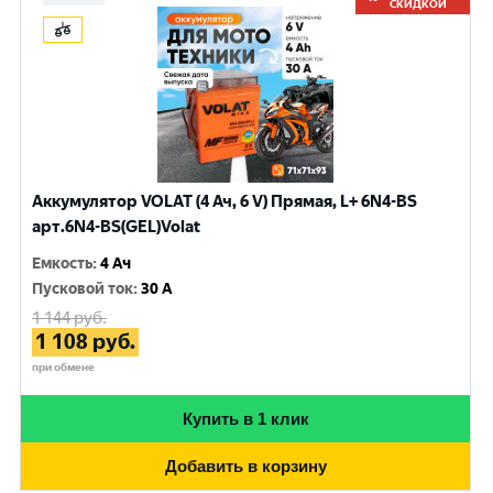
СКИДКОЙ
Аккумулятор VOLAT (4 Ач, 6 V) Прямая, L+ 6N4-BS
арт.6N4-BS(GEL)Volat
Емкость
:
4 Ач
Пусковой ток
:
30 A
1 144
руб.
1 108
руб.
при обмене
Купить в 1 клик
Добавить в корзину