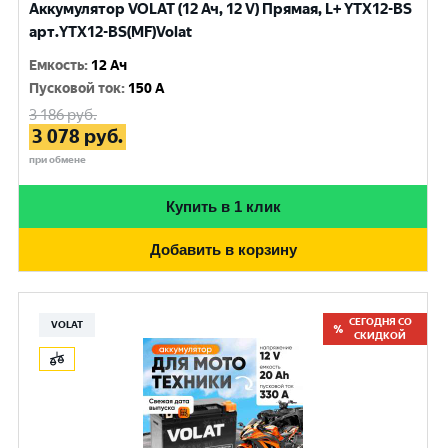
Аккумулятор VOLAT (12 Ач, 12 V) Прямая, L+ YTX12-BS
арт.YTX12-BS(MF)Volat
Емкость
:
12 Ач
Пусковой ток
:
150 A
3 186
руб.
3 078
руб.
при обмене
Купить в 1 клик
Добавить в корзину
СЕГОДНЯ СО
VOLAT
СКИДКОЙ