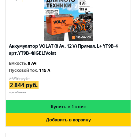
Аккумулятор VOLAT (8 Ач, 12 V) Прямая, L+ YT9B-4
арт.YT9B-4(iGEL)Volat
Емкость
:
8 Ач
Пусковой ток
:
115 A
2 916
руб.
2 844
руб.
при обмене
Купить в 1 клик
Добавить в корзину