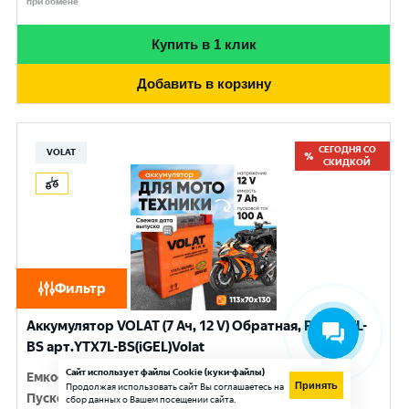
при обмене
Купить в 1 клик
Добавить в корзину
СЕГОДНЯ СО
VOLAT
СКИДКОЙ
Фильтр
Аккумулятор VOLAT (7 Ач, 12 V) Обратная, R+ YTX7L-
BS арт.YTX7L-BS(iGEL)Volat
Сайт использует файлы Cookie (куки-файлы)
Емкость
:
7 Ач
Принять
Продолжая использовать сайт Вы соглашаетесь на
Пусковой ток
:
100 A
сбор данных о Вашем посещении сайта.