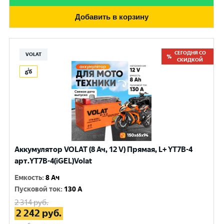
Добавить в корзину
СЕГОДНЯ СО
VOLAT
СКИДКОЙ
Аккумулятор VOLAT (8 Ач, 12 V) Прямая, L+ YT7B-4
арт.YT7B-4(iGEL)Volat
Емкость
:
8 Ач
Пусковой ток
:
130 A
2 314
руб.
2 242
руб.