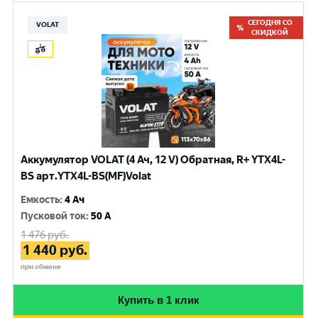
СЕГОДНЯ СО
VOLAT
СКИДКОЙ
Аккумулятор VOLAT (4 Ач, 12 V) Обратная, R+ YTX4L-
BS арт.YTX4L-BS(MF)Volat
Емкость
:
4 Ач
Пусковой ток
:
50 A
1 476
руб.
1 440
руб.
при обмене
Купить в 1 клик