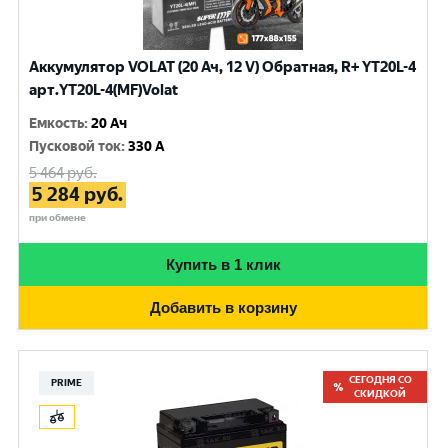
Аккумулятор VOLAT (20 Ач, 12 V) Обратная, R+ YT20L-4
арт.YT20L-4(MF)Volat
Емкость
:
20 Ач
Пусковой ток
:
330 A
5 464
руб.
5 284
руб.
при обмене
Купить в 1 клик
Добавить в корзину
СЕГОДНЯ СО
PRIME
СКИДКОЙ