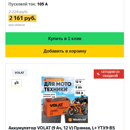
Пусковой ток
:
105 A
2 224
руб.
2 161
руб.
при обмене
Купить в 1 клик
Добавить в корзину
СЕГОДНЯ СО
VOLAT
СКИДКОЙ
Аккумулятор VOLAT (9 Ач, 12 V) Прямая, L+ YTX9-BS