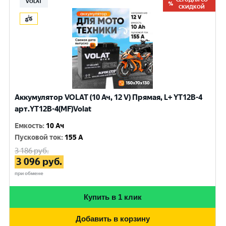
VOLAT
СКИДКОЙ
Аккумулятор VOLAT (10 Ач, 12 V) Прямая, L+ YT12B-4
арт.YT12B-4(MF)Volat
Емкость
:
10 Ач
Пусковой ток
:
155 A
3 186
руб.
3 096
руб.
при обмене
Купить в 1 клик
Добавить в корзину