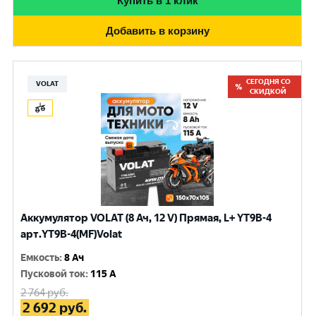
Купить в 1 клик
Добавить в корзину
СЕГОДНЯ СО
VOLAT
СКИДКОЙ
Аккумулятор VOLAT (8 Ач, 12 V) Прямая, L+ YT9B-4
арт.YT9B-4(MF)Volat
Емкость
:
8 Ач
Пусковой ток
:
115 A
2 764
руб.
2 692
руб.