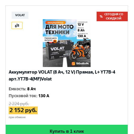
СЕГОДНЯ СО
VOLAT
СКИДКОЙ
Аккумулятор VOLAT (8 Ач, 12 V) Прямая, L+ YT7B-4
арт.YT7B-4(MF)Volat
Емкость
:
8 Ач
Пусковой ток
:
130 A
2 224
руб.
2 152
руб.
при обмене
Купить в 1 клик