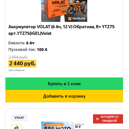
Аккумулятор VOLAT (6 Ач, 12 V) Обратная, R+ YTZ7S
арт.YTZ7S(iGEL)Volat
Емкость
:
6 Ач
Пусковой ток
:
100 A
2 494
руб.
2 440
руб.
при обмене
Купить в 1 клик
Добавить в корзину
СЕГОДНЯ СО
VOLAT
СКИДКОЙ