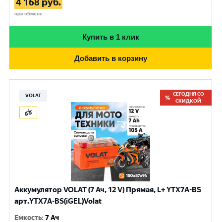
4 168
руб.
при обмене
Купить в 1 клик
Добавить в корзину
СЕГОДНЯ СО
VOLAT
СКИДКОЙ
Аккумулятор VOLAT (7 Ач, 12 V) Прямая, L+ YTX7A-BS
арт.YTX7A-BS(iGEL)Volat
Емкость
:
7 Ач