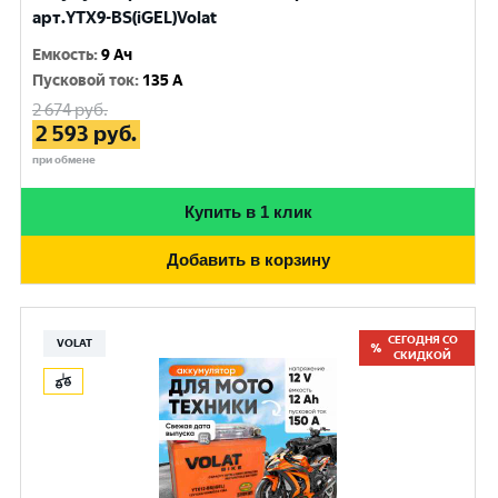
арт.YTX9-BS(iGEL)Volat
Емкость
:
9 Ач
Пусковой ток
:
135 A
2 674
руб.
2 593
руб.
при обмене
Купить в 1 клик
Добавить в корзину
СЕГОДНЯ СО
VOLAT
СКИДКОЙ