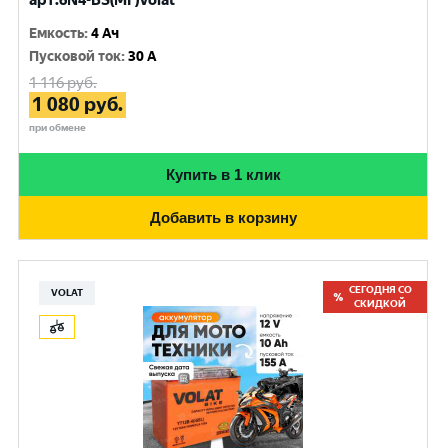
арт.6N4-BS(MF)Volat
Емкость
:
4 Ач
Пусковой ток
:
30 A
1 116
руб.
1 080
руб.
при обмене
Купить в 1 клик
Добавить в корзину
СЕГОДНЯ СО
VOLAT
СКИДКОЙ