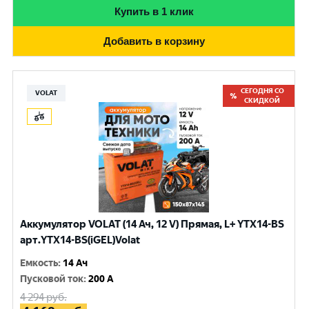
Купить в 1 клик
Добавить в корзину
СЕГОДНЯ СО
VOLAT
СКИДКОЙ
Аккумулятор VOLAT (14 Ач, 12 V) Прямая, L+ YTX14-BS
арт.YTX14-BS(iGEL)Volat
Емкость
:
14 Ач
Пусковой ток
:
200 A
4 294
руб.