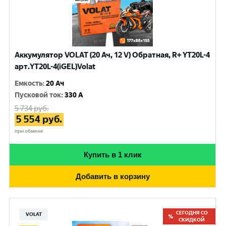
Аккумулятор VOLAT (20 Ач, 12 V) Обратная, R+ YT20L-4
арт.YT20L-4(iGEL)Volat
Емкость
:
20 Ач
Пусковой ток
:
330 A
5 734
руб.
5 554
руб.
при обмене
Купить в 1 клик
Добавить в корзину
СЕГОДНЯ СО
VOLAT
СКИДКОЙ