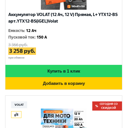
Аккумулятор VOLAT (12 Ач, 12 V) Прямая, L+ YTX12-BS
арт.YTX12-BS(iGEL)Volat
Емкость
:
12 Ач
Пусковой ток
:
150 A
3 366
руб.
3 258
руб.
при обмене
Купить в 1 клик
Добавить в корзину
СЕГОДНЯ СО
VOLAT
СКИДКОЙ