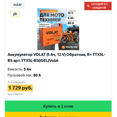
СЕГОДНЯ СО
VOLAT
СКИДКОЙ
Аккумулятор VOLAT (5 Ач, 12 V) Обратная, R+ YTX5L-
BS арт.YTX5L-BS(iGEL)Volat
Емкость
:
5 Ач
Пусковой ток
:
80 A
1 774
руб.
1 729
руб.
при обмене
Купить в 1 клик