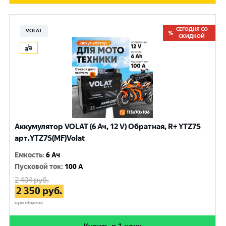
СЕГОДНЯ СО
VOLAT
СКИДКОЙ
Аккумулятор VOLAT (6 Ач, 12 V) Обратная, R+ YTZ7S
арт.YTZ7S(MF)Volat
Емкость
:
6 Ач
Пусковой ток
:
100 A
2 404
руб.
2 350
руб.
при обмене