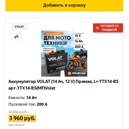
Добавить в корзину
СЕГОДНЯ СО
VOLAT
СКИДКОЙ
Аккумулятор VOLAT (14 Ач, 12 V) Прямая, L+ YTX14-BS
арт.YTX14-BS(MF)Volat
Емкость
:
14 Ач
Пусковой ток
:
200 A
4 086
руб.
3 960
руб.
при обмене