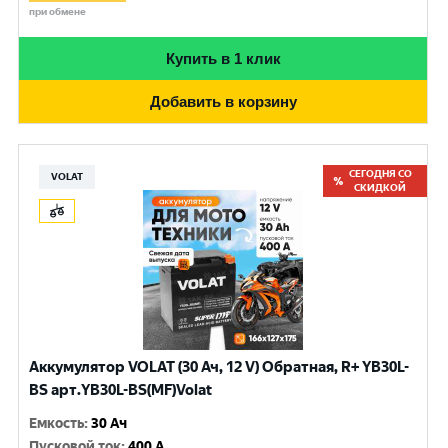
при обмене
Купить в 1 клик
Добавить в корзину
СЕГОДНЯ СО
VOLAT
СКИДКОЙ
Аккумулятор VOLAT (30 Ач, 12 V) Обратная, R+ YB30L-
BS арт.YB30L-BS(MF)Volat
Емкость
:
30 Ач
Пусковой ток
:
400 A