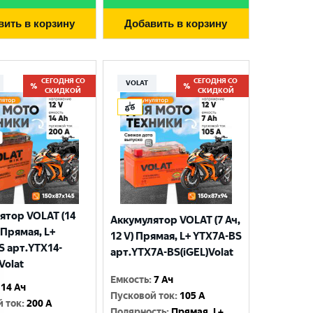
вить в корзину
Добавить в корзину
СЕГОДНЯ СО
СЕГОДНЯ СО
VOLAT
СКИДКОЙ
СКИДКОЙ
ятор VOLAT (14
Аккумулятор VOLAT (7 Ач,
) Прямая, L+
12 V) Прямая, L+ YTX7A-BS
S арт.YTX14-
арт.YTX7A-BS(iGEL)Volat
Volat
Емкость
:
7 Ач
14 Ач
Пусковой ток
:
105 A
й ток
:
200 A
Полярность
:
Прямая, L+