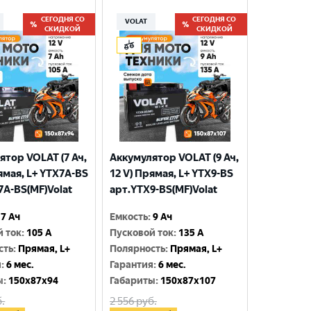
СЕГОДНЯ СО
СЕГОДНЯ СО
VOLAT
СКИДКОЙ
СКИДКОЙ
ятор VOLAT (7 Ач,
Аккумулятор VOLAT (9 Ач,
ямая, L+ YTX7A-BS
12 V) Прямая, L+ YTX9-BS
7A-BS(MF)Volat
арт.YTX9-BS(MF)Volat
7 Ач
Емкость
:
9 Ач
й ток
:
105 A
Пусковой ток
:
135 A
сть
:
Прямая, L+
Полярность
:
Прямая, L+
я
:
6 мес.
Гарантия
:
6 мес.
ы
:
150x87x94
Габариты
:
150x87x107
.
2 556
руб.