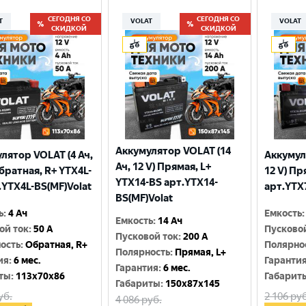
СЕГОДНЯ СО
СЕГОДНЯ СО
T
VOLAT
VOLAT
СКИДКОЙ
СКИДКОЙ
Аккумулятор VOLAT (14
лятор VOLAT (4 Ач,
Аккумул
Ач, 12 V) Прямая, L+
Обратная, R+ YTX4L-
12 V) Пр
YTX14-BS арт.YTX14-
.YTX4L-BS(MF)Volat
арт.YTX
BS(MF)Volat
ь
:
4 Ач
Емкость
:
Емкость
:
14 Ач
ой ток
:
50 A
Пусково
Пусковой ток
:
200 A
ость
:
Обратная, R+
Полярно
Полярность
:
Прямая, L+
ия
:
6 мес.
Гаранти
Гарантия
:
6 мес.
ты
:
113x70x86
Габарит
Габариты
:
150x87x145
уб.
2 106
руб
4 086
руб.