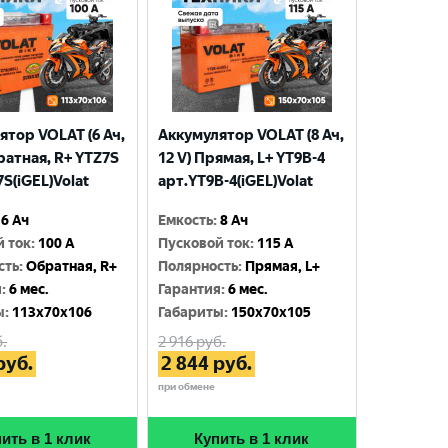
ятор VOLAT (6 Ач,
Аккумулятор VOLAT (8 Ач,
ратная, R+ YTZ7S
12 V) Прямая, L+ YT9B-4
S(iGEL)Volat
арт.YT9B-4(iGEL)Volat
6 Ач
Емкость
:
8 Ач
й ток
:
100 A
Пусковой ток
:
115 A
сть
:
Обратная, R+
Полярность
:
Прямая, L+
я
:
6 мес.
Гарантия
:
6 мес.
ы
:
113x70x106
Габариты
:
150x70x105
.
2 916
руб.
руб.
2 844
руб.
при обмене
ить в 1 клик
Купить в 1 клик