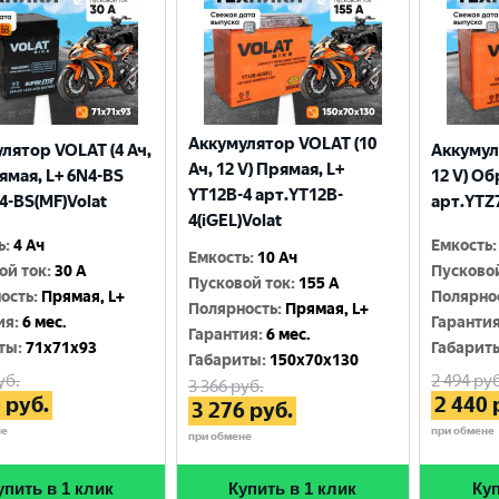
Аккумулятор VOLAT (10
лятор VOLAT (4 Ач,
Аккумул
Ач, 12 V) Прямая, L+
рямая, L+ 6N4-BS
12 V) Об
YT12B-4 арт.YT12B-
4-BS(MF)Volat
арт.YTZ7
4(iGEL)Volat
ь
:
4 Ач
Емкость
:
Емкость
:
10 Ач
ой ток
:
30 A
Пусково
Пусковой ток
:
155 A
ость
:
Прямая, L+
Полярно
Полярность
:
Прямая, L+
ия
:
6 мес.
Гаранти
Гарантия
:
6 мес.
ты
:
71x71x93
Габарит
Габариты
:
150x70x130
уб.
2 494
руб
3 366
руб.
0
руб.
2 440
3 276
руб.
не
при обмене
при обмене
упить в 1 клик
Купить в 1 клик
Куп