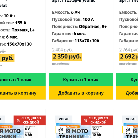
арт.YTZ7S(MF)Volat
арт.YT9B
olat
Емкость
:
6 Ач
Емкость
:
ь
:
10 Ач
Пусковой ток
:
100 A
Пусково
ой ток
:
155 A
Полярность
:
Обратная, R+
Полярно
ость
:
Прямая, L+
Гарантия
:
6 мес.
Гаранти
ия
:
6 мес.
Габариты
:
113x70x106
Габарит
ты
:
150x70x130
2 404
руб.
2 764
руб
уб.
2 350
руб.
2 692
6
руб.
при обмене
при обмене
не
упить в 1 клик
Купить в 1 клик
Куп
авить в корзину
Добавить в корзину
Доба
СЕГОДНЯ СО
СЕГОДНЯ СО
T
VOLAT
VOLAT
СКИДКОЙ
СКИДКОЙ