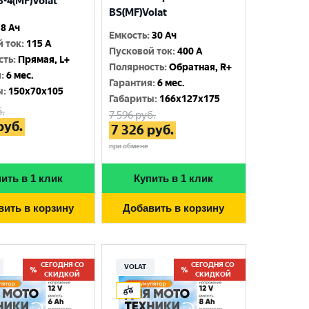
-4(MF)Volat
BS(MF)Volat
8 Ач
Емкость
:
30 Ач
й ток
:
115 A
Пусковой ток
:
400 A
сть
:
Прямая, L+
Полярность
:
Обратная, R+
я
:
6 мес.
Гарантия
:
6 мес.
ы
:
150x70x105
Габариты
:
166x127x175
.
7 596
руб.
руб.
7 326
руб.
при обмене
ить в 1 клик
Купить в 1 клик
вить в корзину
Добавить в корзину
СЕГОДНЯ СО
СЕГОДНЯ СО
VOLAT
СКИДКОЙ
СКИДКОЙ