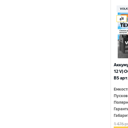
150x86x108
YTX9-BS
VOLA
150x86x110
YTZ10S
150x86x111
YTZ12S
150x86x130
YTZ14S-4
150x86x131
YTZ5S
150x86x145
YTZ7S
Аккуму
150x86x161
12 V) 
6N4-2A-4
BS арт
150x86x94
6N4-BS
Емкост
150x86x94
Пусков
150x87x105
Полярн
Гарант
150x87x107
Габари
1 476
р
150x87x110