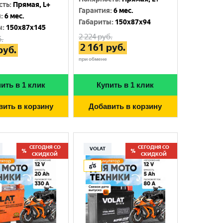
сть
:
Прямая, L+
Гарантия
:
6 мес.
я
:
6 мес.
Габариты
:
150x87x94
ы
:
150x87x145
2 224
руб.
.
2 161
руб.
руб.
при обмене
ить в 1 клик
Купить в 1 клик
вить в корзину
Добавить в корзину
СЕГОДНЯ СО
СЕГОДНЯ СО
VOLAT
СКИДКОЙ
СКИДКОЙ