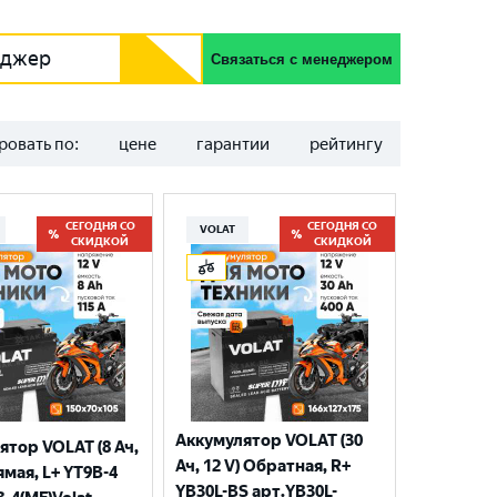
еджер
Связаться с менеджером
ровать по:
цене
гарантии
рейтингу
СЕГОДНЯ СО
СЕГОДНЯ СО
VOLAT
СКИДКОЙ
СКИДКОЙ
Аккумулятор VOLAT (30
ятор VOLAT (8 Ач,
Ач, 12 V) Обратная, R+
ямая, L+ YT9B-4
YB30L-BS арт.YB30L-