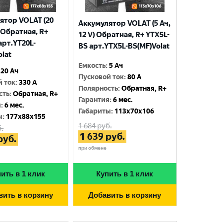
ятор VOLAT (20
Аккумулятор VOLAT (5 Ач,
) Обратная, R+
12 V) Обратная, R+ YTX5L-
арт.YT20L-
BS арт.YTX5L-BS(MF)Volat
olat
Емкость
:
5 Ач
20 Ач
Пусковой ток
:
80 A
й ток
:
330 A
Полярность
:
Обратная, R+
сть
:
Обратная, R+
Гарантия
:
6 мес.
я
:
6 мес.
Габариты
:
113x70x106
ы
:
177x88x155
1 684
руб.
.
1 639
руб.
руб.
при обмене
ить в 1 клик
Купить в 1 клик
вить в корзину
Добавить в корзину