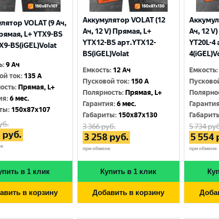
Аккумулятор VOLAT (12
Аккумул
лятор VOLAT (9 Ач,
Ач, 12 V) Прямая, L+
Ач, 12 V
Прямая, L+ YTX9-BS
YTX12-BS арт.YTX12-
YT20L-4 
X9-BS(iGEL)Volat
BS(iGEL)Volat
4(iGEL)V
ь
:
9 Ач
Емкость
:
12 Ач
Емкость
:
ой ток
:
135 A
Пусковой ток
:
150 A
Пусково
ость
:
Прямая, L+
Полярность
:
Прямая, L+
Полярно
ия
:
6 мес.
Гарантия
:
6 мес.
Гаранти
ты
:
150x87x107
Габариты
:
150x87x130
Габарит
уб.
3 366
руб.
5 734
руб
3
руб.
3 258
руб.
5 554
не
при обмене
при обмене
упить в 1 клик
Купить в 1 клик
Куп
авить в корзину
Добавить в корзину
Доба