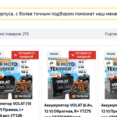
орпуса, с более точным подбором поможет наш мен
но товаров:
215
Сорти
СЕГОДНЯ СО
СЕГОДНЯ СО
T
VOLAT
VOLAT
СКИДКОЙ
СКИДКОЙ
лятор VOLAT (10
Аккумулятор VOLAT (6 Ач,
Аккумул
V) Прямая, L+
12 V) Обратная, R+ YTZ7S
12 V) Пр
4 арт.YT12B-