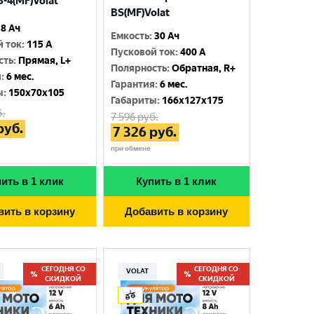
-4(MF)Volat
BS(MF)Volat
8 Ач
Емкость
:
30 Ач
й ток
:
115 A
Пусковой ток
:
400 A
сть
:
Прямая, L+
Полярность
:
Обратная, R+
я
:
6 мес.
Гарантия
:
6 мес.
ы
:
150x70x105
Габариты
:
166x127x175
.
7 596
руб.
руб.
7 326
руб.
при обмене
ить в 1 клик
Купить в 1 клик
вить в корзину
Добавить в корзину
СЕГОДНЯ СО
СЕГОДНЯ СО
VOLAT
СКИДКОЙ
СКИДКОЙ