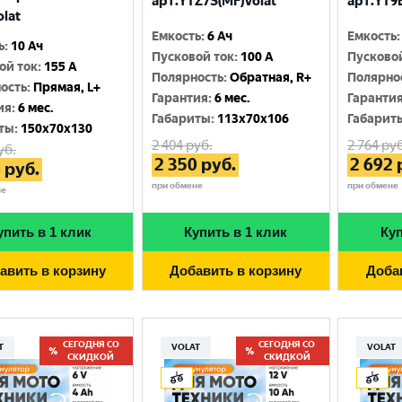
арт.YTZ7S(MF)Volat
арт.YT9B
olat
Емкость
:
6 Ач
Емкость
:
ь
:
10 Ач
Пусковой ток
:
100 A
Пусково
ой ток
:
155 A
Полярность
:
Обратная, R+
Полярно
ость
:
Прямая, L+
Гарантия
:
6 мес.
Гаранти
ия
:
6 мес.
Габариты
:
113x70x106
Габарит
ты
:
150x70x130
2 404
руб.
2 764
руб
уб.
2 350
руб.
2 692
6
руб.
при обмене
при обмене
не
упить в 1 клик
Купить в 1 клик
Куп
авить в корзину
Добавить в корзину
Доба
СЕГОДНЯ СО
СЕГОДНЯ СО
T
VOLAT
VOLAT
СКИДКОЙ
СКИДКОЙ