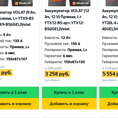
Аккумулятор VOLAT (12
Аккумул
лятор VOLAT (9 Ач,
Ач, 12 V) Прямая, L+
Ач, 12 V
Прямая, L+ YTX9-BS
YTX12-BS арт.YTX12-
YT20L-4 
X9-BS(iGEL)Volat
BS(iGEL)Volat
4(iGEL)V
ь
:
9 Ач
Емкость
:
12 Ач
Емкость
:
ой ток
:
135 A
Пусковой ток
:
150 A
Пусково
ость
:
Прямая, L+
Полярность
:
Прямая, L+
Полярно
ия
:
6 мес.
Гарантия
:
6 мес.
Гаранти
ты
:
150x87x107
Габариты
:
150x87x130
Габарит
уб.
3 366
руб.
5 734
руб
3
руб.
3 258
руб.
5 554
не
при обмене
при обмене
упить в 1 клик
Купить в 1 клик
Куп
авить в корзину
Добавить в корзину
Доба