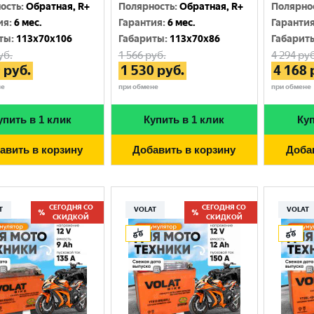
Москва
ость
:
Обратная, R+
Полярность
:
Обратная, R+
Полярно
ия
:
6 мес.
Гарантия
:
6 мес.
Гаранти
ты
:
113x70x106
Габариты
:
113x70x86
Габарит
уб.
1 566
руб.
4 294
руб
9
руб.
1 530
руб.
4 168
не
при обмене
при обмене
упить в 1 клик
Купить в 1 клик
Куп
авить в корзину
Добавить в корзину
Доба
СЕГОДНЯ СО
СЕГОДНЯ СО
T
VOLAT
VOLAT
СКИДКОЙ
СКИДКОЙ