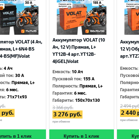
Аккумулятор VOLAT (10
лятор VOLAT (4 Ач,
Аккумул
Ач, 12 V) Прямая, L+
рямая, L+ 6N4-BS
12 V) Об
YT12B-4 арт.YT12B-
4-BS(MF)Volat
арт.YTZ7
4(iGEL)Volat
ь
:
4 Ач
Емкость
:
Емкость
:
10 Ач
ой ток
:
30 A
Пусково
Пусковой ток
:
155 A
ость
:
Прямая, L+
Полярно
Полярность
:
Прямая, L+
ия
:
6 мес.
Гаранти
Гарантия
:
6 мес.
ты
:
71x71x93
Габарит
Габариты
:
150x70x130
уб.
2 494
руб
3 366
руб.
0
руб.
2 440
3 276
руб.
не
при обмене
при обмене
упить в 1 клик
Купить в 1 клик
Куп