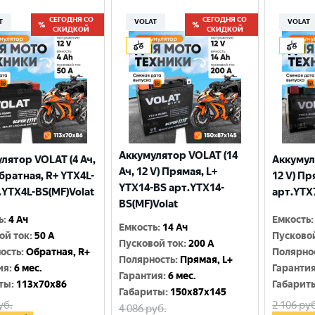
СЕГОДНЯ СО
СЕГОДНЯ СО
T
VOLAT
VOLAT
СКИДКОЙ
СКИДКОЙ
Аккумулятор VOLAT (14
лятор VOLAT (4 Ач,
Аккумул
Ач, 12 V) Прямая, L+
Обратная, R+ YTX4L-
12 V) Пр
YTX14-BS арт.YTX14-
.YTX4L-BS(MF)Volat
арт.YTX
BS(MF)Volat
ь
:
4 Ач
Емкость
:
Емкость
:
14 Ач
ой ток
:
50 A
Пусково
Пусковой ток
:
200 A
ость
:
Обратная, R+
Полярно
Полярность
:
Прямая, L+
ия
:
6 мес.
Гаранти
Гарантия
:
6 мес.
ты
:
113x70x86
Габарит
Габариты
:
150x87x145
уб.
2 106
руб
4 086
руб.