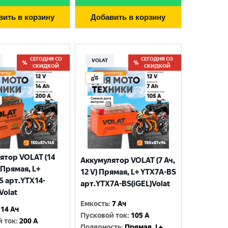
вить в корзину
Добавить в корзину
СЕГОДНЯ СО
СЕГОДНЯ СО
VOLAT
СКИДКОЙ
СКИДКОЙ
ятор VOLAT (14
Аккумулятор VOLAT (7 Ач,
) Прямая, L+
12 V) Прямая, L+ YTX7A-BS
S арт.YTX14-
арт.YTX7A-BS(iGEL)Volat
Volat
Емкость
:
7 Ач
14 Ач
Пусковой ток
:
105 A
й ток
:
200 A
Полярность
:
Прямая, L+