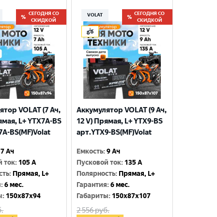
СЕГОДНЯ СО
СЕГОДНЯ СО
VOLAT
СКИДКОЙ
СКИДКОЙ
ятор VOLAT (7 Ач,
Аккумулятор VOLAT (9 Ач,
ямая, L+ YTX7A-BS
12 V) Прямая, L+ YTX9-BS
7A-BS(MF)Volat
арт.YTX9-BS(MF)Volat
7 Ач
Емкость
:
9 Ач
й ток
:
105 A
Пусковой ток
:
135 A
сть
:
Прямая, L+
Полярность
:
Прямая, L+
я
:
6 мес.
Гарантия
:
6 мес.
ы
:
150x87x94
Габариты
:
150x87x107
.
2 556
руб.