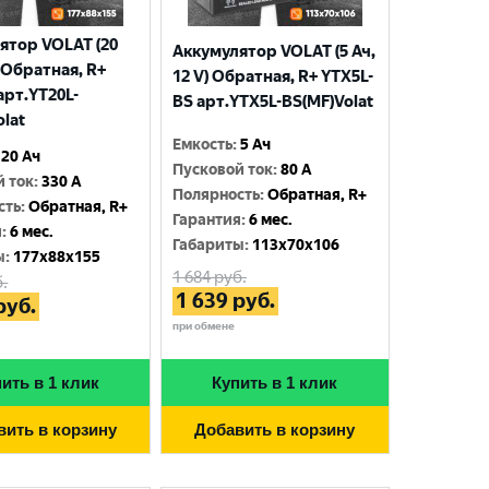
ятор VOLAT (20
Аккумулятор VOLAT (5 Ач,
) Обратная, R+
12 V) Обратная, R+ YTX5L-
арт.YT20L-
BS арт.YTX5L-BS(MF)Volat
olat
Емкость
:
5 Ач
20 Ач
Пусковой ток
:
80 A
й ток
:
330 A
Полярность
:
Обратная, R+
сть
:
Обратная, R+
Гарантия
:
6 мес.
я
:
6 мес.
Габариты
:
113x70x106
ы
:
177x88x155
1 684
руб.
.
1 639
руб.
руб.
при обмене
ить в 1 клик
Купить в 1 клик
вить в корзину
Добавить в корзину