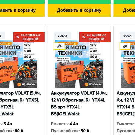
авить в корзину
Добавить в корзину
Доба
СЕГОДНЯ СО
СЕГОДНЯ СО
T
VOLAT
VOLAT
СКИДКОЙ
СКИДКОЙ
лятор VOLAT (5 Ач,
Аккумулятор VOLAT (4 Ач,
Аккумул
Выберите ваш город
Обратная, R+ YTX5L-
12 V) Обратная, R+ YTX4L-
Ач, 12 V
.YTX5L-
BS арт.YTX4L-
YTX14-B
L)Volat
BS(iGEL)Volat
BS(iGEL)
Великий Новгород
Санкт-Петербург
ь
:
5 Ач
Емкость
:
4 Ач
Емкость
:
Гатчина
Смоленск
ой ток
:
80 A
Пусковой ток
:
50 A
Пусково