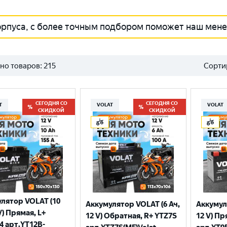
орпуса, с более точным подбором поможет наш мен
но товаров:
215
Сорти
СЕГОДНЯ СО
СЕГОДНЯ СО
T
VOLAT
VOLAT
СКИДКОЙ
СКИДКОЙ
лятор VOLAT (10
Аккумулятор VOLAT (6 Ач,
Аккумул
V) Прямая, L+
12 V) Обратная, R+ YTZ7S
12 V) Пр
4 арт.YT12B-