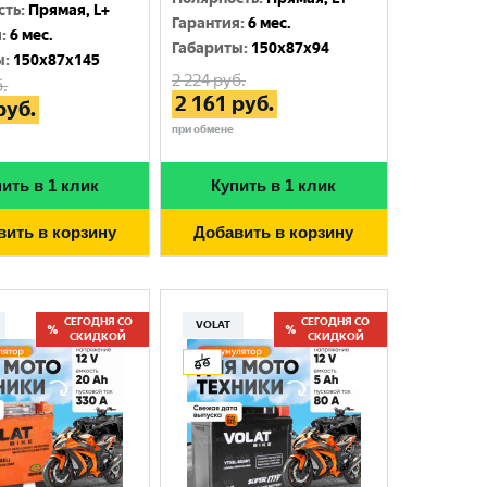
сть
:
Прямая, L+
Гарантия
:
6 мес.
я
:
6 мес.
Габариты
:
150x87x94
ы
:
150x87x145
2 224
руб.
.
2 161
руб.
руб.
при обмене
ить в 1 клик
Купить в 1 клик
вить в корзину
Добавить в корзину
СЕГОДНЯ СО
СЕГОДНЯ СО
VOLAT
СКИДКОЙ
СКИДКОЙ