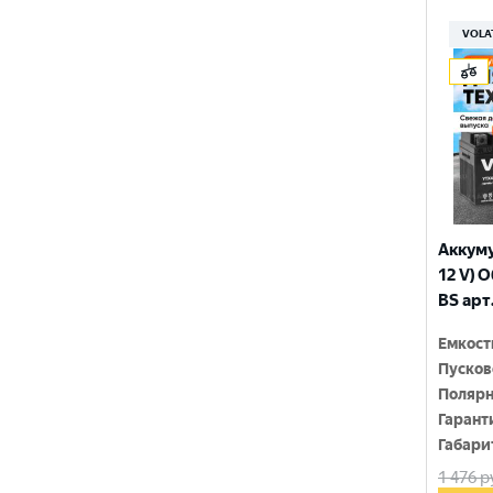
150x86x108
YTX9-BS
VOLA
150x86x110
YTZ10S
150x86x111
YTZ12S
150x86x130
YTZ14S-4
150x86x131
YTZ5S
150x86x145
YTZ7S
Аккуму
150x86x161
12 V) 
6N4-2A-4
BS арт
150x86x94
6N4-BS
Емкост
150x86x94
Пусков
150x87x105
Полярн
Гарант
150x87x107
Габари
1 476
р
150x87x110