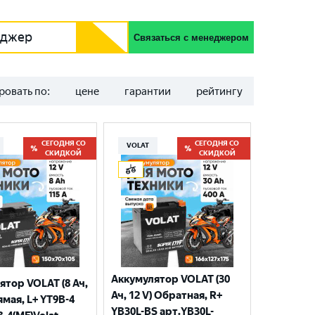
еджер
Связаться с менеджером
ровать по:
цене
гарантии
рейтингу
СЕГОДНЯ СО
СЕГОДНЯ СО
VOLAT
СКИДКОЙ
СКИДКОЙ
Аккумулятор VOLAT (30
ятор VOLAT (8 Ач,
Ач, 12 V) Обратная, R+
ямая, L+ YT9B-4
YB30L-BS арт.YB30L-