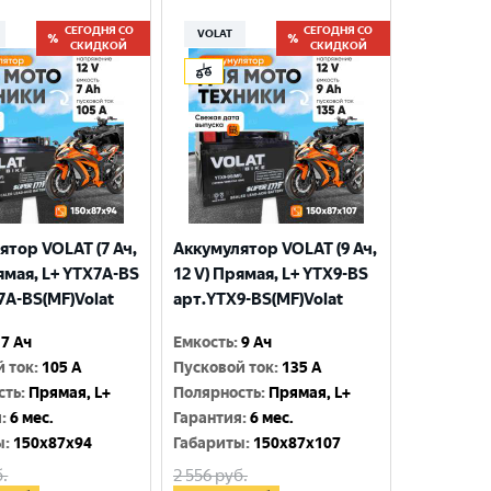
СЕГОДНЯ СО
СЕГОДНЯ СО
VOLAT
СКИДКОЙ
СКИДКОЙ
ятор VOLAT (7 Ач,
Аккумулятор VOLAT (9 Ач,
ямая, L+ YTX7A-BS
12 V) Прямая, L+ YTX9-BS
7A-BS(MF)Volat
арт.YTX9-BS(MF)Volat
7 Ач
Емкость
:
9 Ач
й ток
:
105 A
Пусковой ток
:
135 A
сть
:
Прямая, L+
Полярность
:
Прямая, L+
я
:
6 мес.
Гарантия
:
6 мес.
ы
:
150x87x94
Габариты
:
150x87x107
.
2 556
руб.