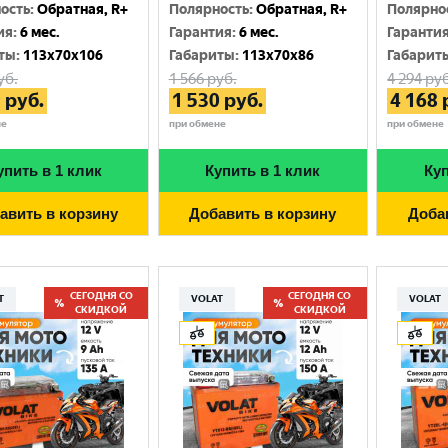
Москва
ость
:
Обратная, R+
Полярность
:
Обратная, R+
Полярно
ия
:
6 мес.
Гарантия
:
6 мес.
Гаранти
ты
:
113x70x106
Габариты
:
113x70x86
Габарит
уб.
1 566
руб.
4 294
руб
9
руб.
1 530
руб.
4 168
не
при обмене
при обмене
упить в 1 клик
Купить в 1 клик
Куп
авить в корзину
Добавить в корзину
Доба
СЕГОДНЯ СО
СЕГОДНЯ СО
T
VOLAT
VOLAT
СКИДКОЙ
СКИДКОЙ