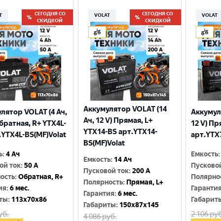
СЕГОДНЯ СО
СЕГОДНЯ СО
T
VOLAT
VOLAT
СКИДКОЙ
СКИДКОЙ
Аккумулятор VOLAT (14
лятор VOLAT (4 Ач,
Аккумул
Ач, 12 V) Прямая, L+
Обратная, R+ YTX4L-
12 V) Пр
YTX14-BS арт.YTX14-
.YTX4L-BS(MF)Volat
арт.YTX
BS(MF)Volat
ь
:
4 Ач
Емкость
:
Емкость
:
14 Ач
ой ток
:
50 A
Пусково
Пусковой ток
:
200 A
ость
:
Обратная, R+
Полярно
Полярность
:
Прямая, L+
ия
:
6 мес.
Гаранти
Гарантия
:
6 мес.
ты
:
113x70x86
Габарит
Габариты
:
150x87x145
уб.
2 106
руб
4 086
руб.