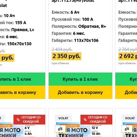
арт.YTZ7S(MF)Volat
арт.YT9B
olat
Емкость
:
6 Ач
Емкость
:
ь
:
10 Ач
Пусковой ток
:
100 A
Пусково
ой ток
:
155 A
Полярность
:
Обратная, R+
Полярно
ость
:
Прямая, L+
Гарантия
:
6 мес.
Гаранти
ия
:
6 мес.
Габариты
:
113x70x106
Габарит
ты
:
150x70x130
2 404
руб.
2 764
руб
уб.
2 350
руб.
2 692
6
руб.
при обмене
при обмене
не
упить в 1 клик
Купить в 1 клик
Куп
авить в корзину
Добавить в корзину
Доба
СЕГОДНЯ СО
СЕГОДНЯ СО
T
VOLAT
VOLAT
СКИДКОЙ
СКИДКОЙ