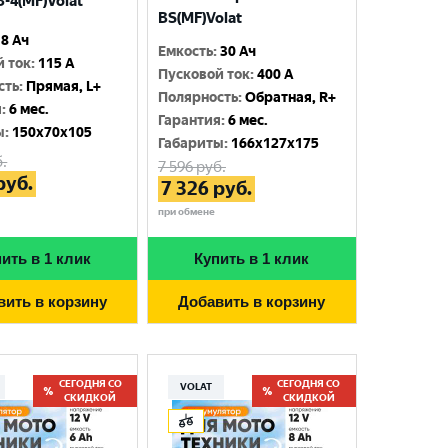
-4(MF)Volat
BS(MF)Volat
8 Ач
Емкость
:
30 Ач
й ток
:
115 A
Пусковой ток
:
400 A
сть
:
Прямая, L+
Полярность
:
Обратная, R+
я
:
6 мес.
Гарантия
:
6 мес.
ы
:
150x70x105
Габариты
:
166x127x175
.
7 596
руб.
руб.
7 326
руб.
при обмене
ить в 1 клик
Купить в 1 клик
вить в корзину
Добавить в корзину
СЕГОДНЯ СО
СЕГОДНЯ СО
VOLAT
СКИДКОЙ
СКИДКОЙ