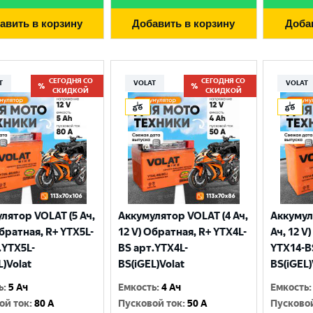
авить в корзину
Добавить в корзину
Доба
СЕГОДНЯ СО
СЕГОДНЯ СО
T
VOLAT
VOLAT
СКИДКОЙ
СКИДКОЙ
лятор VOLAT (5 Ач,
Аккумулятор VOLAT (4 Ач,
Аккумул
Выберите ваш город
Обратная, R+ YTX5L-
12 V) Обратная, R+ YTX4L-
Ач, 12 V
.YTX5L-
BS арт.YTX4L-
YTX14-B
L)Volat
BS(iGEL)Volat
BS(iGEL)
Великий Новгород
Санкт-Петербург
ь
:
5 Ач
Емкость
:
4 Ач
Емкость
:
Гатчина
Смоленск
ой ток
:
80 A
Пусковой ток
:
50 A
Пусково