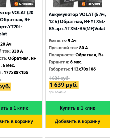
ятор VOLAT (20
Аккумулятор VOLAT (5 Ач,
) Обратная, R+
12 V) Обратная, R+ YTX5L-
арт.YT20L-
BS арт.YTX5L-BS(MF)Volat
olat
Емкость
:
5 Ач
20 Ач
Пусковой ток
:
80 A
й ток
:
330 A
Полярность
:
Обратная, R+
сть
:
Обратная, R+
Гарантия
:
6 мес.
я
:
6 мес.
Габариты
:
113x70x106
ы
:
177x88x155
1 684
руб.
.
1 639
руб.
руб.
при обмене
ить в 1 клик
Купить в 1 клик
вить в корзину
Добавить в корзину