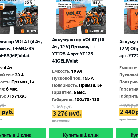
Аккумулятор VOLAT (10
лятор VOLAT (4 Ач,
Аккумул
Ач, 12 V) Прямая, L+
рямая, L+ 6N4-BS
12 V) Об
YT12B-4 арт.YT12B-
4-BS(MF)Volat
арт.YTZ7
4(iGEL)Volat
ь
:
4 Ач
Емкость
:
Емкость
:
10 Ач
ой ток
:
30 A
Пусково
Пусковой ток
:
155 A
ость
:
Прямая, L+
Полярно
Полярность
:
Прямая, L+
ия
:
6 мес.
Гаранти
Гарантия
:
6 мес.
ты
:
71x71x93
Габарит
Габариты
:
150x70x130
уб.
2 494
руб
3 366
руб.
0
руб.
2 440
3 276
руб.
не
при обмене
при обмене
упить в 1 клик
Купить в 1 клик
Куп