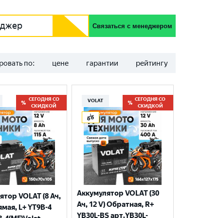
еджер
Связаться с менеджером
ровать по:
цене
гарантии
рейтингу
СЕГОДНЯ СО
СЕГОДНЯ СО
VOLAT
СКИДКОЙ
СКИДКОЙ
Аккумулятор VOLAT (30
ятор VOLAT (8 Ач,
Ач, 12 V) Обратная, R+
ямая, L+ YT9B-4
YB30L-BS арт.YB30L-