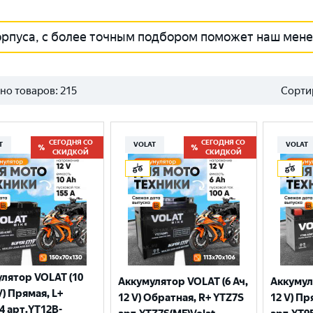
орпуса, с более точным подбором поможет наш мен
но товаров:
215
Сорти
СЕГОДНЯ СО
СЕГОДНЯ СО
T
VOLAT
VOLAT
СКИДКОЙ
СКИДКОЙ
лятор VOLAT (10
Аккумулятор VOLAT (6 Ач,
Аккумул
V) Прямая, L+
12 V) Обратная, R+ YTZ7S
12 V) Пр
4 арт.YT12B-