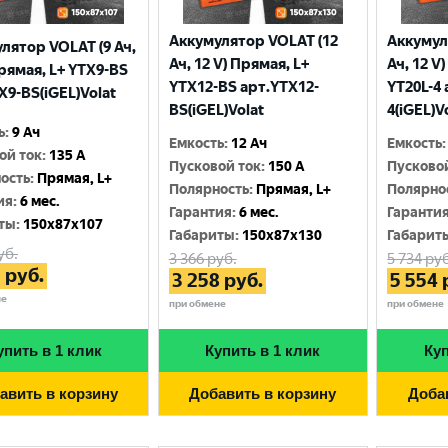
Аккумулятор VOLAT (12
Аккумул
лятор VOLAT (9 Ач,
Ач, 12 V) Прямая, L+
Ач, 12 V
Прямая, L+ YTX9-BS
YTX12-BS арт.YTX12-
YT20L-4 
X9-BS(iGEL)Volat
BS(iGEL)Volat
4(iGEL)V
ь
:
9 Ач
Емкость
:
12 Ач
Емкость
:
ой ток
:
135 A
Пусковой ток
:
150 A
Пусково
ость
:
Прямая, L+
Полярность
:
Прямая, L+
Полярно
ия
:
6 мес.
Гарантия
:
6 мес.
Гаранти
ты
:
150x87x107
Габариты
:
150x87x130
Габарит
уб.
3 366
руб.
5 734
руб
3
руб.
3 258
руб.
5 554
не
при обмене
при обмене
упить в 1 клик
Купить в 1 клик
Куп
авить в корзину
Добавить в корзину
Доба