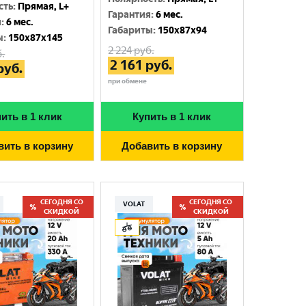
сть
:
Прямая, L+
Гарантия
:
6 мес.
я
:
6 мес.
Габариты
:
150x87x94
ы
:
150x87x145
2 224
руб.
.
2 161
руб.
руб.
при обмене
ить в 1 клик
Купить в 1 клик
вить в корзину
Добавить в корзину
СЕГОДНЯ СО
СЕГОДНЯ СО
VOLAT
СКИДКОЙ
СКИДКОЙ