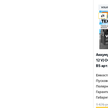
150x86x108
YTX9-BS
VOLA
150x86x110
YTZ10S
150x86x111
YTZ12S
150x86x130
YTZ14S-4
150x86x131
YTZ5S
150x86x145
YTZ7S
Аккуму
150x86x161
12 V) 
6N4-2A-4
BS арт
150x86x94
6N4-BS
Емкост
150x86x94
Пусков
150x87x105
Полярн
Гарант
150x87x107
Габари
1 476
р
150x87x110