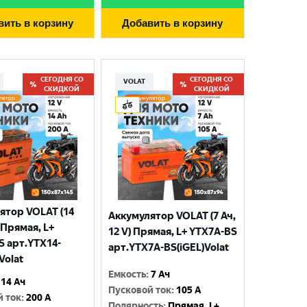
вить в корзину
Добавить в корзину
СЕГОДНЯ СО
СЕГОДНЯ СО
VOLAT
СКИДКОЙ
СКИДКОЙ
ятор VOLAT (14
Аккумулятор VOLAT (7 Ач,
) Прямая, L+
12 V) Прямая, L+ YTX7A-BS
S арт.YTX14-
арт.YTX7A-BS(iGEL)Volat
Volat
Емкость
:
7 Ач
14 Ач
Пусковой ток
:
105 A
й ток
:
200 A
Полярность
:
Прямая, L+