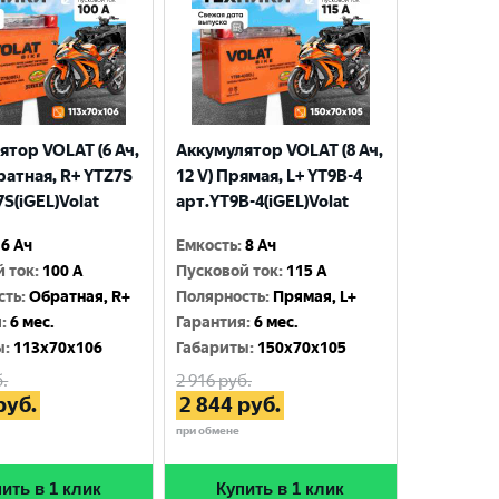
ятор VOLAT (6 Ач,
Аккумулятор VOLAT (8 Ач,
ратная, R+ YTZ7S
12 V) Прямая, L+ YT9B-4
S(iGEL)Volat
арт.YT9B-4(iGEL)Volat
6 Ач
Емкость
:
8 Ач
й ток
:
100 A
Пусковой ток
:
115 A
сть
:
Обратная, R+
Полярность
:
Прямая, L+
я
:
6 мес.
Гарантия
:
6 мес.
ы
:
113x70x106
Габариты
:
150x70x105
.
2 916
руб.
руб.
2 844
руб.
при обмене
ить в 1 клик
Купить в 1 клик