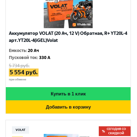
Аккумулятор VOLAT (20 Ач, 12 V) Обратная, R+ YT20L-4
арт.YT20L-4(iGEL)Volat
Емкость
:
20 Ач
Пусковой ток
:
330 A
5 734
руб.
5 554
руб.
при обмене
Купить в 1 клик
Добавить в корзину
СЕГОДНЯ СО
VOLAT
СКИДКОЙ