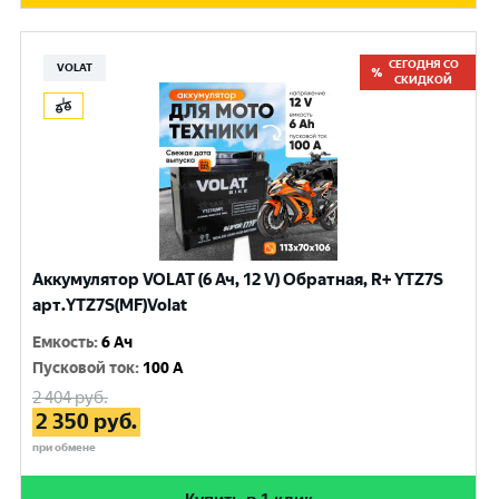
СЕГОДНЯ СО
VOLAT
СКИДКОЙ
Аккумулятор VOLAT (6 Ач, 12 V) Обратная, R+ YTZ7S
арт.YTZ7S(MF)Volat
Емкость
:
6 Ач
Пусковой ток
:
100 A
2 404
руб.
2 350
руб.
при обмене