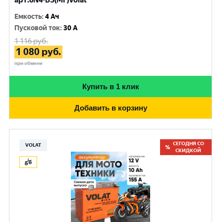
арт.6N4-BS(MF)Volat
Емкость
:
4 Ач
Пусковой ток
:
30 A
1 116
руб.
1 080
руб.
при обмене
Купить в 1 клик
Добавить в корзину
СЕГОДНЯ СО
VOLAT
СКИДКОЙ