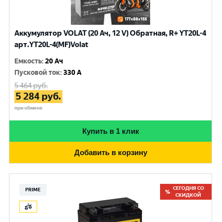
Аккумулятор VOLAT (20 Ач, 12 V) Обратная, R+ YT20L-4
арт.YT20L-4(MF)Volat
Емкость
:
20 Ач
Пусковой ток
:
330 A
5 464
руб.
5 284
руб.
при обмене
Купить в 1 клик
Добавить в корзину
СЕГОДНЯ СО
PRIME
СКИДКОЙ