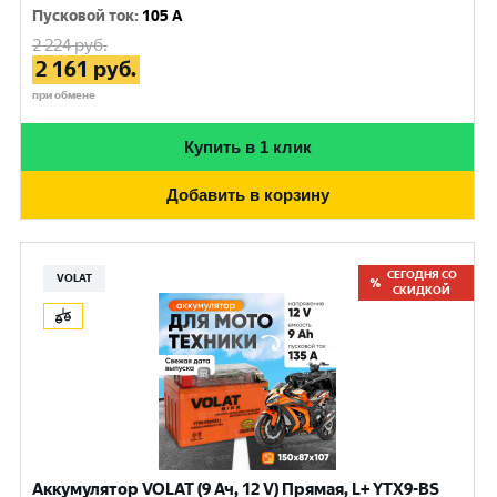
Пусковой ток
:
105 A
2 224
руб.
2 161
руб.
при обмене
Купить в 1 клик
Добавить в корзину
СЕГОДНЯ СО
VOLAT
СКИДКОЙ
Аккумулятор VOLAT (9 Ач, 12 V) Прямая, L+ YTX9-BS