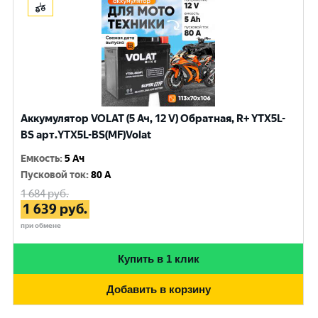
Аккумулятор VOLAT (5 Ач, 12 V) Обратная, R+ YTX5L-
BS арт.YTX5L-BS(MF)Volat
Емкость
:
5 Ач
Пусковой ток
:
80 A
1 684
руб.
1 639
руб.
при обмене
Купить в 1 клик
Добавить в корзину