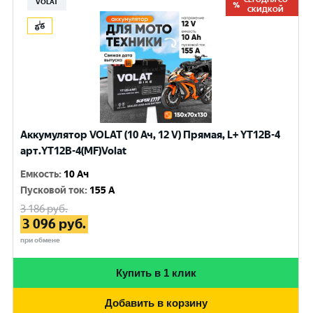
VOLAT
СКИДКОЙ
Аккумулятор VOLAT (10 Ач, 12 V) Прямая, L+ YT12B-4
арт.YT12B-4(MF)Volat
Емкость
:
10 Ач
Пусковой ток
:
155 A
3 186
руб.
3 096
руб.
при обмене
Купить в 1 клик
Добавить в корзину