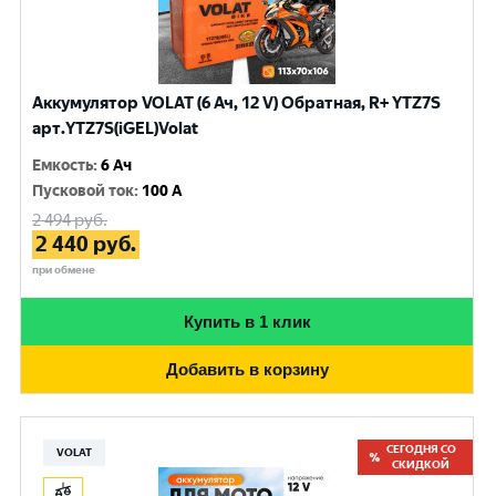
Аккумулятор VOLAT (6 Ач, 12 V) Обратная, R+ YTZ7S
арт.YTZ7S(iGEL)Volat
Емкость
:
6 Ач
Пусковой ток
:
100 A
2 494
руб.
2 440
руб.
при обмене
Купить в 1 клик
Добавить в корзину
СЕГОДНЯ СО
VOLAT
СКИДКОЙ