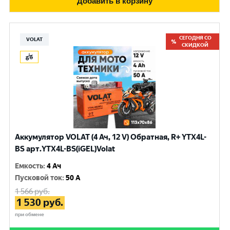
Добавить в корзину
СЕГОДНЯ СО
VOLAT
СКИДКОЙ
Аккумулятор VOLAT (4 Ач, 12 V) Обратная, R+ YTX4L-
BS арт.YTX4L-BS(iGEL)Volat
Емкость
:
4 Ач
Пусковой ток
:
50 A
1 566
руб.
1 530
руб.
при обмене