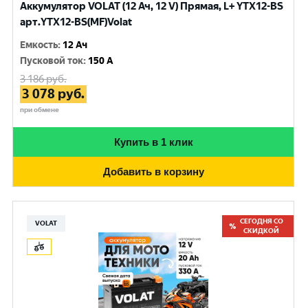
Аккумулятор VOLAT (12 Ач, 12 V) Прямая, L+ YTX12-BS
арт.YTX12-BS(MF)Volat
Емкость
:
12 Ач
Пусковой ток
:
150 A
3 186
руб.
3 078
руб.
при обмене
Купить в 1 клик
Добавить в корзину
СЕГОДНЯ СО
VOLAT
СКИДКОЙ