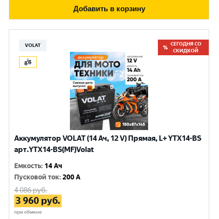
Добавить в корзину
СЕГОДНЯ СО
VOLAT
СКИДКОЙ
Аккумулятор VOLAT (14 Ач, 12 V) Прямая, L+ YTX14-BS
арт.YTX14-BS(MF)Volat
Емкость
:
14 Ач
Пусковой ток
:
200 A
4 086
руб.
3 960
руб.
при обмене