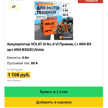
СКИДКОЙ
Аккумулятор VOLAT (4 Ач, 6 V) Прямая, L+ 6N4-BS
арт.6N4-BS(GEL)Volat
Емкость
:
4 Ач
Пусковой ток
:
30 A
1 144
руб.
1 108
руб.
при обмене
Купить в 1 клик
Добавить в корзину