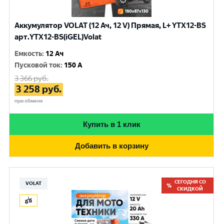
Аккумулятор VOLAT (12 Ач, 12 V) Прямая, L+ YTX12-BS
арт.YTX12-BS(iGEL)Volat
Емкость
:
12 Ач
Пусковой ток
:
150 A
3 366
руб.
3 258
руб.
при обмене
Купить в 1 клик
Добавить в корзину
СЕГОДНЯ СО
VOLAT
СКИДКОЙ