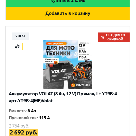
Купить в 1 клик
Добавить в корзину
СЕГОДНЯ СО
VOLAT
СКИДКОЙ
Аккумулятор VOLAT (8 Ач, 12 V) Прямая, L+ YT9B-4
арт.YT9B-4(MF)Volat
Емкость
:
8 Ач
Пусковой ток
:
115 A
2 764
руб.
2 692
руб.