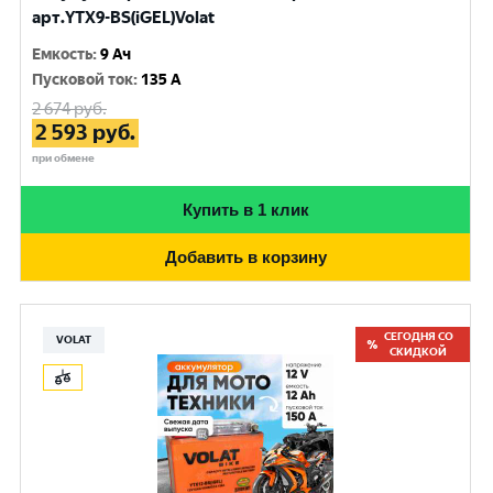
арт.YTX9-BS(iGEL)Volat
Емкость
:
9 Ач
Пусковой ток
:
135 A
2 674
руб.
2 593
руб.
при обмене
Купить в 1 клик
Добавить в корзину
СЕГОДНЯ СО
VOLAT
СКИДКОЙ