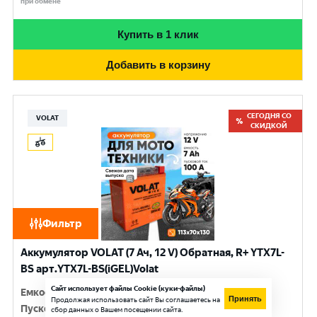
при обмене
Купить в 1 клик
Добавить в корзину
СЕГОДНЯ СО
VOLAT
СКИДКОЙ
Фильтр
Аккумулятор VOLAT (7 Ач, 12 V) Обратная, R+ YTX7L-
BS арт.YTX7L-BS(iGEL)Volat
Сайт использует файлы Cookie (куки-файлы)
Емкость
:
7 Ач
Принять
Продолжая использовать сайт Вы соглашаетесь на
Пусковой ток
:
100 A
сбор данных о Вашем посещении сайта.