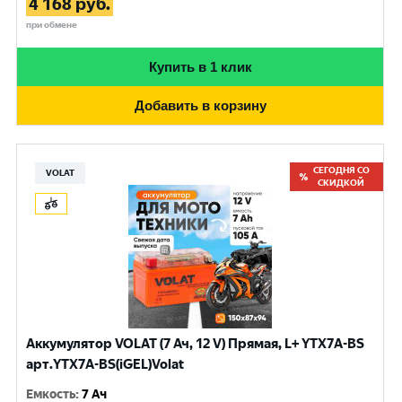
4 168
руб.
при обмене
Купить в 1 клик
Добавить в корзину
СЕГОДНЯ СО
VOLAT
СКИДКОЙ
Аккумулятор VOLAT (7 Ач, 12 V) Прямая, L+ YTX7A-BS
арт.YTX7A-BS(iGEL)Volat
Емкость
:
7 Ач