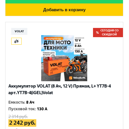
Добавить в корзину
СЕГОДНЯ СО
VOLAT
СКИДКОЙ
Аккумулятор VOLAT (8 Ач, 12 V) Прямая, L+ YT7B-4
арт.YT7B-4(iGEL)Volat
Емкость
:
8 Ач
Пусковой ток
:
130 A
2 314
руб.
2 242
руб.