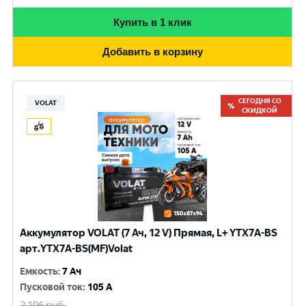
Купить в 1 клик
Добавить в корзину
СЕГОДНЯ СО
VOLAT
СКИДКОЙ
Аккумулятор VOLAT (7 Ач, 12 V) Прямая, L+ YTX7A-BS
арт.YTX7A-BS(MF)Volat
Емкость
:
7 Ач
Пусковой ток
:
105 A
2 106
руб.