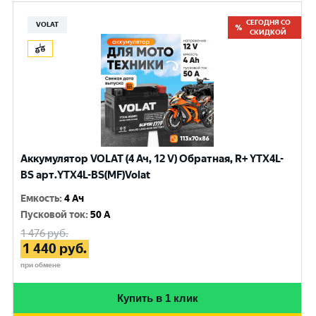
СЕГОДНЯ СО
VOLAT
СКИДКОЙ
Аккумулятор VOLAT (4 Ач, 12 V) Обратная, R+ YTX4L-
BS арт.YTX4L-BS(MF)Volat
Емкость
:
4 Ач
Пусковой ток
:
50 A
1 476
руб.
1 440
руб.
при обмене
Купить в 1 клик