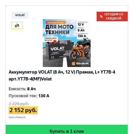
СЕГОДНЯ СО
VOLAT
СКИДКОЙ
Аккумулятор VOLAT (8 Ач, 12 V) Прямая, L+ YT7B-4
арт.YT7B-4(MF)Volat
Емкость
:
8 Ач
Пусковой ток
:
130 A
2 224
руб.
2 152
руб.
при обмене
Купить в 1 клик