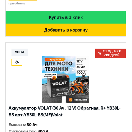
при обмене
Купить в 1 клик
Добавить в корзину
СЕГОДНЯ СО
VOLAT
СКИДКОЙ
Аккумулятор VOLAT (30 Ач, 12 V) Обратная, R+ YB30L-
BS арт.YB30L-BS(MF)Volat
Емкость
:
30 Ач
Пусковой ток
:
400 A