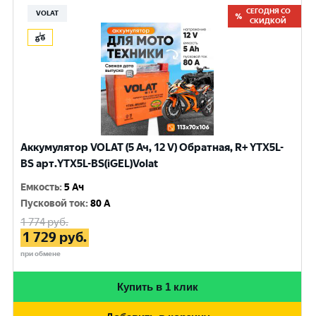
СЕГОДНЯ СО
VOLAT
СКИДКОЙ
Аккумулятор VOLAT (5 Ач, 12 V) Обратная, R+ YTX5L-
BS арт.YTX5L-BS(iGEL)Volat
Емкость
:
5 Ач
Пусковой ток
:
80 A
1 774
руб.
1 729
руб.
при обмене
Купить в 1 клик