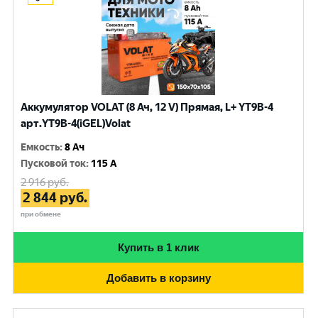
Аккумулятор VOLAT (8 Ач, 12 V) Прямая, L+ YT9B-4
арт.YT9B-4(iGEL)Volat
Емкость
:
8 Ач
Пусковой ток
:
115 A
2 916
руб.
2 844
руб.
при обмене
Купить в 1 клик
Добавить в корзину