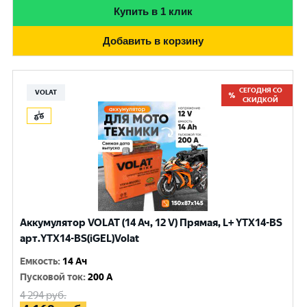
Купить в 1 клик
Добавить в корзину
СЕГОДНЯ СО
VOLAT
СКИДКОЙ
Аккумулятор VOLAT (14 Ач, 12 V) Прямая, L+ YTX14-BS
арт.YTX14-BS(iGEL)Volat
Емкость
:
14 Ач
Пусковой ток
:
200 A
4 294
руб.