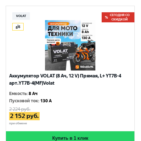
СЕГОДНЯ СО
VOLAT
СКИДКОЙ
Аккумулятор VOLAT (8 Ач, 12 V) Прямая, L+ YT7B-4
арт.YT7B-4(MF)Volat
Емкость
:
8 Ач
Пусковой ток
:
130 A
2 224
руб.
2 152
руб.
при обмене
Купить в 1 клик