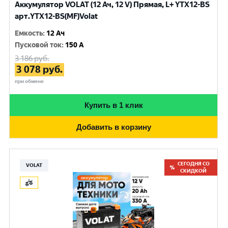
Аккумулятор VOLAT (12 Ач, 12 V) Прямая, L+ YTX12-BS
арт.YTX12-BS(MF)Volat
Емкость
:
12 Ач
Пусковой ток
:
150 A
3 186
руб.
3 078
руб.
при обмене
Купить в 1 клик
Добавить в корзину
СЕГОДНЯ СО
VOLAT
СКИДКОЙ