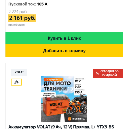
Пусковой ток
:
105 A
2 224
руб.
2 161
руб.
при обмене
Купить в 1 клик
Добавить в корзину
СЕГОДНЯ СО
VOLAT
СКИДКОЙ
Аккумулятор VOLAT (9 Ач, 12 V) Прямая, L+ YTX9-BS