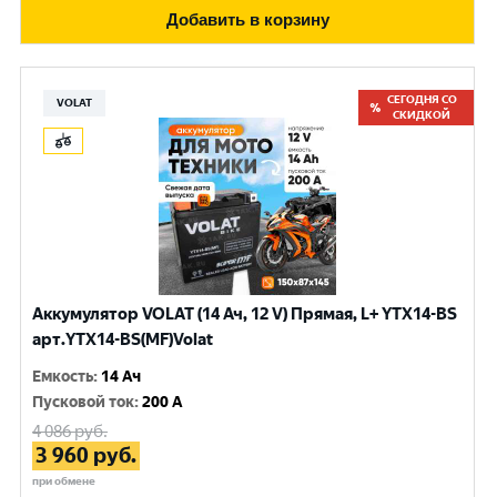
Добавить в корзину
СЕГОДНЯ СО
VOLAT
СКИДКОЙ
Аккумулятор VOLAT (14 Ач, 12 V) Прямая, L+ YTX14-BS
арт.YTX14-BS(MF)Volat
Емкость
:
14 Ач
Пусковой ток
:
200 A
4 086
руб.
3 960
руб.
при обмене