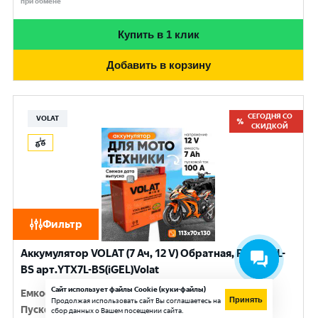
при обмене
Купить в 1 клик
Добавить в корзину
СЕГОДНЯ СО
VOLAT
СКИДКОЙ
Фильтр
Аккумулятор VOLAT (7 Ач, 12 V) Обратная, R+ YTX7L-
BS арт.YTX7L-BS(iGEL)Volat
Сайт использует файлы Cookie (куки-файлы)
Емкость
:
7 Ач
Принять
Продолжая использовать сайт Вы соглашаетесь на
Пусковой ток
:
100 A
сбор данных о Вашем посещении сайта.