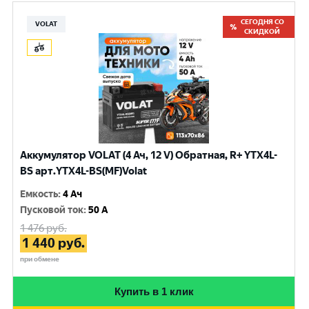
СЕГОДНЯ СО
VOLAT
СКИДКОЙ
Аккумулятор VOLAT (4 Ач, 12 V) Обратная, R+ YTX4L-
BS арт.YTX4L-BS(MF)Volat
Емкость
:
4 Ач
Пусковой ток
:
50 A
1 476
руб.
1 440
руб.
при обмене
Купить в 1 клик