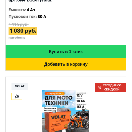
арт.6N4-BS(MF)Volat
Емкость
:
4 Ач
Пусковой ток
:
30 A
1 116
руб.
1 080
руб.
при обмене
Купить в 1 клик
Добавить в корзину
СЕГОДНЯ СО
VOLAT
СКИДКОЙ