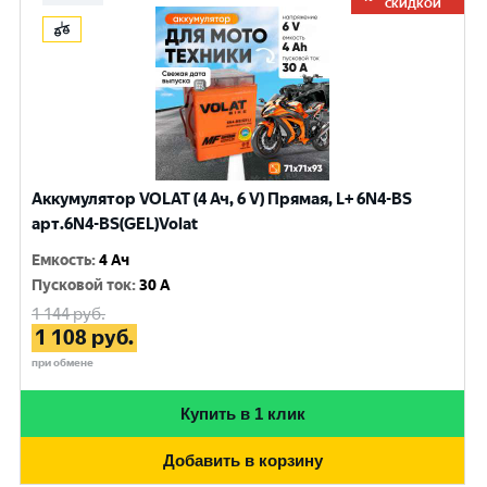
СКИДКОЙ
Аккумулятор VOLAT (4 Ач, 6 V) Прямая, L+ 6N4-BS
арт.6N4-BS(GEL)Volat
Емкость
:
4 Ач
Пусковой ток
:
30 A
1 144
руб.
1 108
руб.
при обмене
Купить в 1 клик
Добавить в корзину