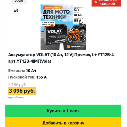
VOLAT
СКИДКОЙ
Аккумулятор VOLAT (10 Ач, 12 V) Прямая, L+ YT12B-4
арт.YT12B-4(MF)Volat
Емкость
:
10 Ач
Пусковой ток
:
155 A
3 186
руб.
3 096
руб.
при обмене
Купить в 1 клик
Добавить в корзину