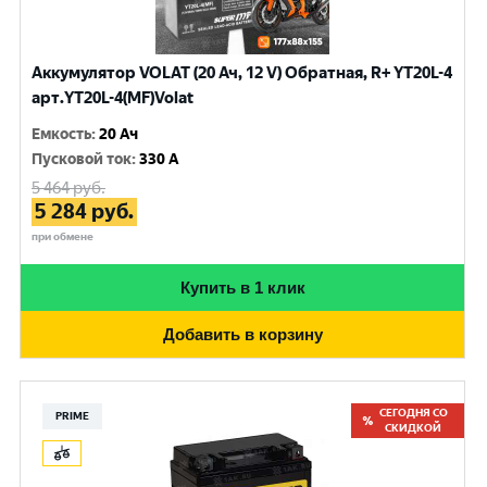
Аккумулятор VOLAT (20 Ач, 12 V) Обратная, R+ YT20L-4
арт.YT20L-4(MF)Volat
Емкость
:
20 Ач
Пусковой ток
:
330 A
5 464
руб.
5 284
руб.
при обмене
Купить в 1 клик
Добавить в корзину
СЕГОДНЯ СО
PRIME
СКИДКОЙ