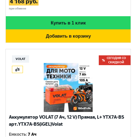
4 168
руб.
при обмене
Купить в 1 клик
Добавить в корзину
СЕГОДНЯ СО
VOLAT
СКИДКОЙ
Аккумулятор VOLAT (7 Ач, 12 V) Прямая, L+ YTX7A-BS
арт.YTX7A-BS(iGEL)Volat
Емкость
:
7 Ач