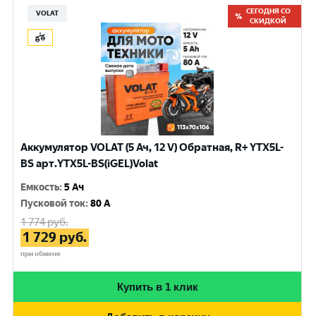
СЕГОДНЯ СО
VOLAT
СКИДКОЙ
Аккумулятор VOLAT (5 Ач, 12 V) Обратная, R+ YTX5L-
BS арт.YTX5L-BS(iGEL)Volat
Емкость
:
5 Ач
Пусковой ток
:
80 A
1 774
руб.
1 729
руб.
при обмене
Купить в 1 клик