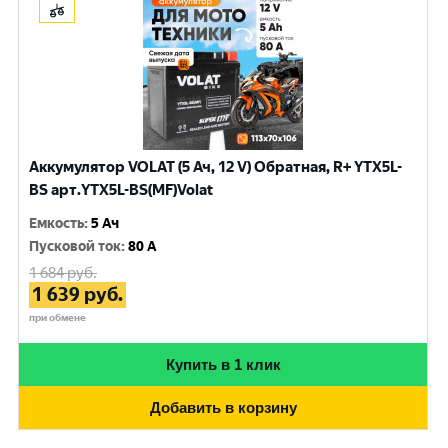
Аккумулятор VOLAT (5 Ач, 12 V) Обратная, R+ YTX5L-
BS арт.YTX5L-BS(MF)Volat
Емкость
:
5 Ач
Пусковой ток
:
80 A
1 684
руб.
1 639
руб.
при обмене
Купить в 1 клик
Добавить в корзину