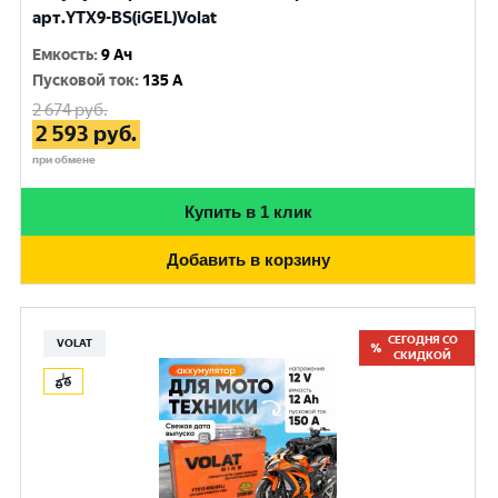
арт.YTX9-BS(iGEL)Volat
Емкость
:
9 Ач
Пусковой ток
:
135 A
2 674
руб.
2 593
руб.
при обмене
Купить в 1 клик
Добавить в корзину
СЕГОДНЯ СО
VOLAT
СКИДКОЙ