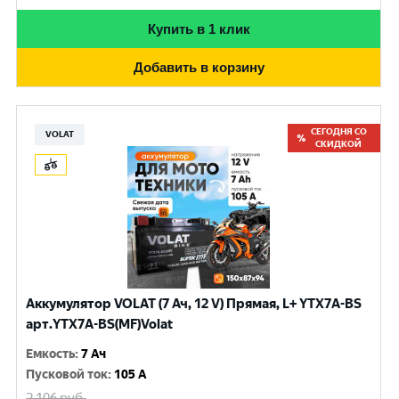
Купить в 1 клик
Добавить в корзину
СЕГОДНЯ СО
VOLAT
СКИДКОЙ
Аккумулятор VOLAT (7 Ач, 12 V) Прямая, L+ YTX7A-BS
арт.YTX7A-BS(MF)Volat
Емкость
:
7 Ач
Пусковой ток
:
105 A
2 106
руб.