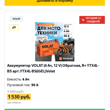
Добавить в корзину
СЕГОДНЯ СО
VOLAT
СКИДКОЙ
Аккумулятор VOLAT (4 Ач, 12 V) Обратная, R+ YTX4L-
BS арт.YTX4L-BS(iGEL)Volat
Емкость
:
4 Ач
Пусковой ток
:
50 A
1 566
руб.
1 530
руб.
при обмене