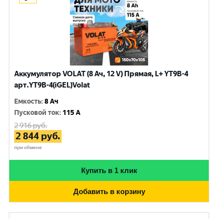
Аккумулятор VOLAT (8 Ач, 12 V) Прямая, L+ YT9B-4
арт.YT9B-4(iGEL)Volat
Емкость
:
8 Ач
Пусковой ток
:
115 A
2 916
руб.
2 844
руб.
при обмене
Купить в 1 клик
Добавить в корзину