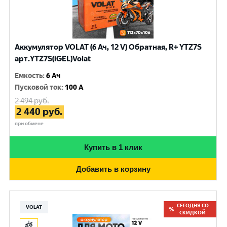
Аккумулятор VOLAT (6 Ач, 12 V) Обратная, R+ YTZ7S
арт.YTZ7S(iGEL)Volat
Емкость
:
6 Ач
Пусковой ток
:
100 A
2 494
руб.
2 440
руб.
при обмене
Купить в 1 клик
Добавить в корзину
СЕГОДНЯ СО
VOLAT
СКИДКОЙ