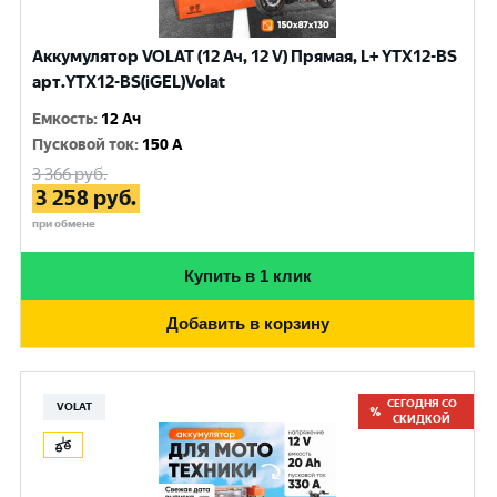
Аккумулятор VOLAT (12 Ач, 12 V) Прямая, L+ YTX12-BS
арт.YTX12-BS(iGEL)Volat
Емкость
:
12 Ач
Пусковой ток
:
150 A
3 366
руб.
3 258
руб.
при обмене
Купить в 1 клик
Добавить в корзину
СЕГОДНЯ СО
VOLAT
СКИДКОЙ