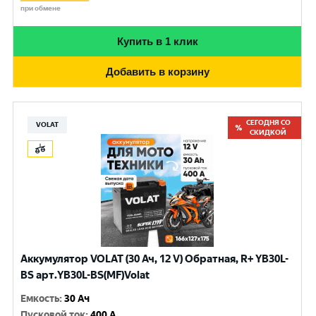
при обмене
Купить в 1 клик
Добавить в корзину
СЕГОДНЯ СО
VOLAT
СКИДКОЙ
Аккумулятор VOLAT (30 Ач, 12 V) Обратная, R+ YB30L-
BS арт.YB30L-BS(MF)Volat
Емкость
:
30 Ач
Пусковой ток
:
400 A