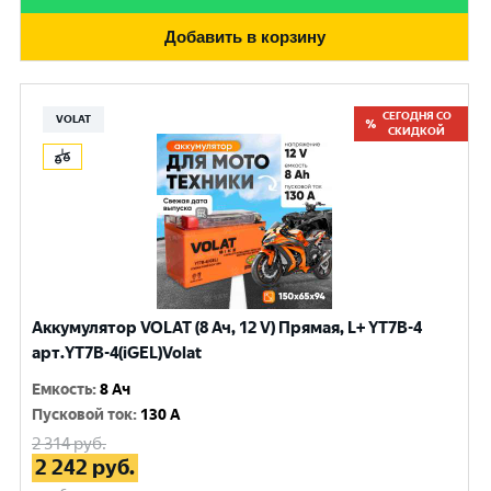
Добавить в корзину
СЕГОДНЯ СО
VOLAT
СКИДКОЙ
Аккумулятор VOLAT (8 Ач, 12 V) Прямая, L+ YT7B-4
арт.YT7B-4(iGEL)Volat
Емкость
:
8 Ач
Пусковой ток
:
130 A
2 314
руб.
2 242
руб.