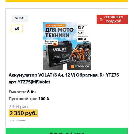
СЕГОДНЯ СО
VOLAT
СКИДКОЙ
Аккумулятор VOLAT (6 Ач, 12 V) Обратная, R+ YTZ7S
арт.YTZ7S(MF)Volat
Емкость
:
6 Ач
Пусковой ток
:
100 A
2 404
руб.
2 350
руб.
при обмене