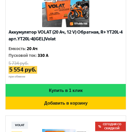
Аккумулятор VOLAT (20 Ач, 12 V) Обратная, R+ YT20L-4
арт.YT20L-4(iGEL)Volat
Емкость
:
20 Ач
Пусковой ток
:
330 A
5 734
руб.
5 554
руб.
при обмене
Купить в 1 клик
Добавить в корзину
СЕГОДНЯ СО
VOLAT
СКИДКОЙ