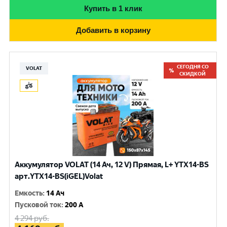
Купить в 1 клик
Добавить в корзину
СЕГОДНЯ СО
VOLAT
СКИДКОЙ
Аккумулятор VOLAT (14 Ач, 12 V) Прямая, L+ YTX14-BS
арт.YTX14-BS(iGEL)Volat
Емкость
:
14 Ач
Пусковой ток
:
200 A
4 294
руб.