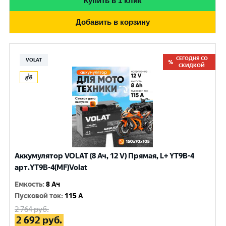
Купить в 1 клик
Добавить в корзину
СЕГОДНЯ СО
VOLAT
СКИДКОЙ
Аккумулятор VOLAT (8 Ач, 12 V) Прямая, L+ YT9B-4
арт.YT9B-4(MF)Volat
Емкость
:
8 Ач
Пусковой ток
:
115 A
2 764
руб.
2 692
руб.