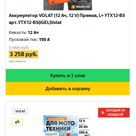
Аккумулятор VOLAT (12 Ач, 12 V) Прямая, L+ YTX12-BS
арт.YTX12-BS(iGEL)Volat
Емкость
:
12 Ач
Пусковой ток
:
150 A
3 366
руб.
3 258
руб.
при обмене
Купить в 1 клик
Добавить в корзину
СЕГОДНЯ СО
VOLAT
СКИДКОЙ