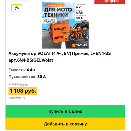
СКИДКОЙ
Аккумулятор VOLAT (4 Ач, 6 V) Прямая, L+ 6N4-BS
арт.6N4-BS(GEL)Volat
Емкость
:
4 Ач
Пусковой ток
:
30 A
1 144
руб.
1 108
руб.
при обмене
Купить в 1 клик
Добавить в корзину