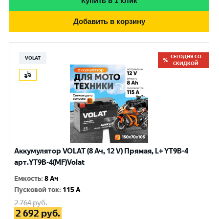
Купить в 1 клик
Добавить в корзину
СЕГОДНЯ СО
VOLAT
СКИДКОЙ
Аккумулятор VOLAT (8 Ач, 12 V) Прямая, L+ YT9B-4
арт.YT9B-4(MF)Volat
Емкость
:
8 Ач
Пусковой ток
:
115 A
2 764
руб.
2 692
руб.