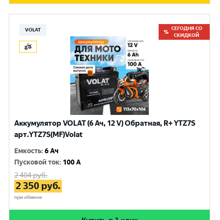
СЕГОДНЯ СО
VOLAT
СКИДКОЙ
Аккумулятор VOLAT (6 Ач, 12 V) Обратная, R+ YTZ7S
арт.YTZ7S(MF)Volat
Емкость
:
6 Ач
Пусковой ток
:
100 A
2 404
руб.
2 350
руб.
при обмене