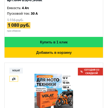
арт.6N4-BS(MF)Volat
Емкость
:
4 Ач
Пусковой ток
:
30 A
1 116
руб.
1 080
руб.
при обмене
Купить в 1 клик
Добавить в корзину
СЕГОДНЯ СО
VOLAT
СКИДКОЙ