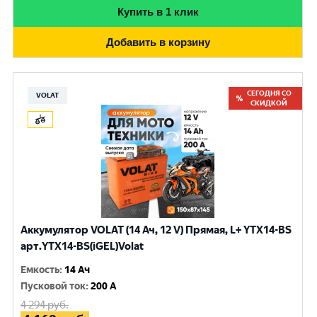
Купить в 1 клик
Добавить в корзину
СЕГОДНЯ СО
VOLAT
СКИДКОЙ
Аккумулятор VOLAT (14 Ач, 12 V) Прямая, L+ YTX14-BS
арт.YTX14-BS(iGEL)Volat
Емкость
:
14 Ач
Пусковой ток
:
200 A
4 294
руб.