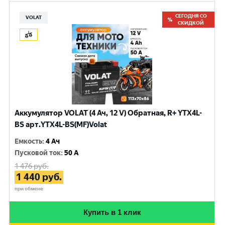
СЕГОДНЯ СО
VOLAT
СКИДКОЙ
Аккумулятор VOLAT (4 Ач, 12 V) Обратная, R+ YTX4L-
BS арт.YTX4L-BS(MF)Volat
Емкость
:
4 Ач
Пусковой ток
:
50 A
1 476
руб.
1 440
руб.
при обмене
Купить в 1 клик