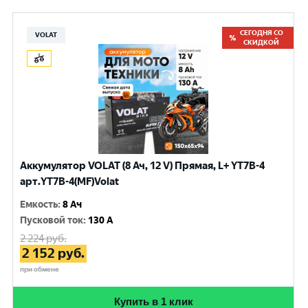
СЕГОДНЯ СО
VOLAT
СКИДКОЙ
Аккумулятор VOLAT (8 Ач, 12 V) Прямая, L+ YT7B-4
арт.YT7B-4(MF)Volat
Емкость
:
8 Ач
Пусковой ток
:
130 A
2 224
руб.
2 152
руб.
при обмене
Купить в 1 клик