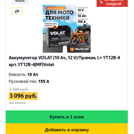
VOLAT
СКИДКОЙ
Аккумулятор VOLAT (10 Ач, 12 V) Прямая, L+ YT12B-4
арт.YT12B-4(MF)Volat
Емкость
:
10 Ач
Пусковой ток
:
155 A
3 186
руб.
3 096
руб.
при обмене
Купить в 1 клик
Добавить в корзину