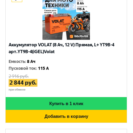
Аккумулятор VOLAT (8 Ач, 12 V) Прямая, L+ YT9B-4
арт.YT9B-4(iGEL)Volat
Емкость
:
8 Ач
Пусковой ток
:
115 A
2 916
руб.
2 844
руб.
при обмене
Купить в 1 клик
Добавить в корзину