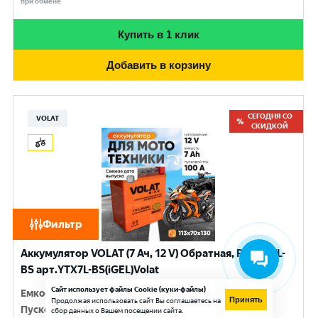
при обмене
Купить в 1 клик
Добавить в корзину
СЕГОДНЯ СО
VOLAT
СКИДКОЙ
Фильтр
Аккумулятор VOLAT (7 Ач, 12 V) Обратная, R+ YTX7L-
BS арт.YTX7L-BS(iGEL)Volat
Сайт использует файлы Cookie (куки-файлы)
Емкость
:
7 Ач
Принять
Продолжая использовать сайт Вы соглашаетесь на
Пусковой ток
:
100 A
сбор данных о Вашем посещении сайта.