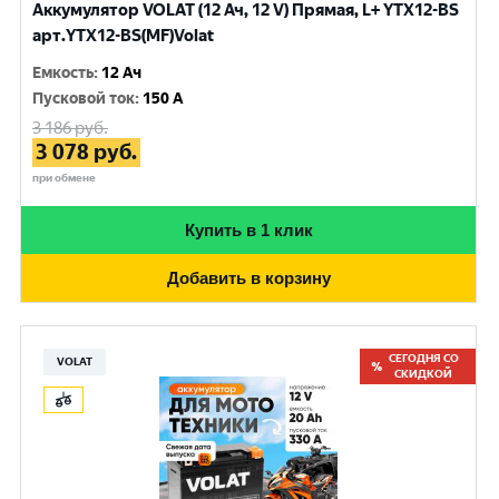
Аккумулятор VOLAT (12 Ач, 12 V) Прямая, L+ YTX12-BS
арт.YTX12-BS(MF)Volat
Емкость
:
12 Ач
Пусковой ток
:
150 A
3 186
руб.
3 078
руб.
при обмене
Купить в 1 клик
Добавить в корзину
СЕГОДНЯ СО
VOLAT
СКИДКОЙ