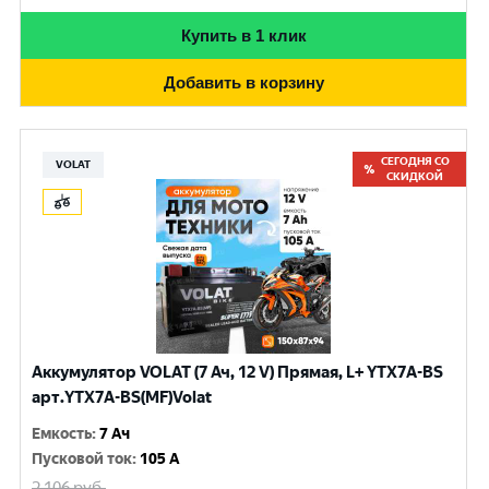
Купить в 1 клик
Добавить в корзину
СЕГОДНЯ СО
VOLAT
СКИДКОЙ
Аккумулятор VOLAT (7 Ач, 12 V) Прямая, L+ YTX7A-BS
арт.YTX7A-BS(MF)Volat
Емкость
:
7 Ач
Пусковой ток
:
105 A
2 106
руб.