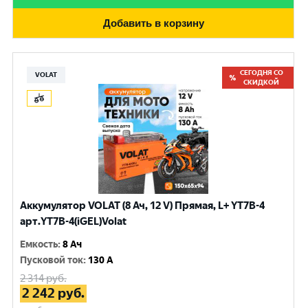
Добавить в корзину
СЕГОДНЯ СО
VOLAT
СКИДКОЙ
Аккумулятор VOLAT (8 Ач, 12 V) Прямая, L+ YT7B-4
арт.YT7B-4(iGEL)Volat
Емкость
:
8 Ач
Пусковой ток
:
130 A
2 314
руб.
2 242
руб.