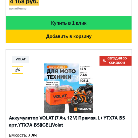
4 168
руб.
при обмене
Купить в 1 клик
Добавить в корзину
СЕГОДНЯ СО
VOLAT
СКИДКОЙ
Аккумулятор VOLAT (7 Ач, 12 V) Прямая, L+ YTX7A-BS
арт.YTX7A-BS(iGEL)Volat
Емкость
:
7 Ач