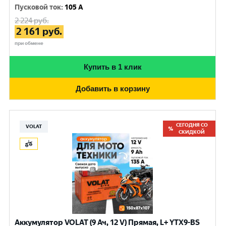
Пусковой ток
:
105 A
2 224
руб.
2 161
руб.
при обмене
Купить в 1 клик
Добавить в корзину
СЕГОДНЯ СО
VOLAT
СКИДКОЙ
Аккумулятор VOLAT (9 Ач, 12 V) Прямая, L+ YTX9-BS