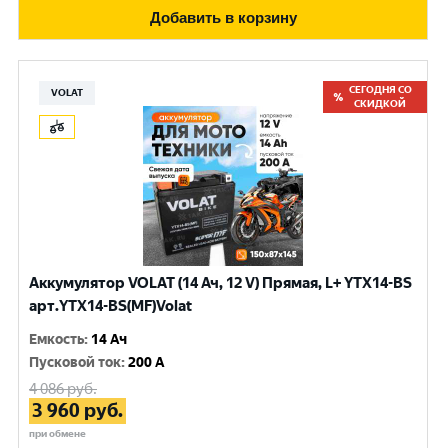
Добавить в корзину
СЕГОДНЯ СО
VOLAT
СКИДКОЙ
Аккумулятор VOLAT (14 Ач, 12 V) Прямая, L+ YTX14-BS
арт.YTX14-BS(MF)Volat
Емкость
:
14 Ач
Пусковой ток
:
200 A
4 086
руб.
3 960
руб.
при обмене