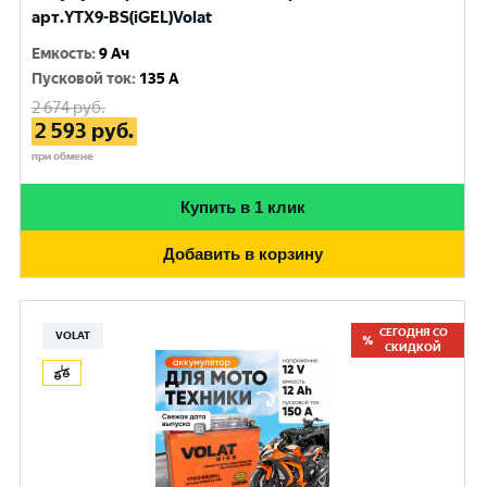
арт.YTX9-BS(iGEL)Volat
Емкость
:
9 Ач
Пусковой ток
:
135 A
2 674
руб.
2 593
руб.
при обмене
Купить в 1 клик
Добавить в корзину
СЕГОДНЯ СО
VOLAT
СКИДКОЙ