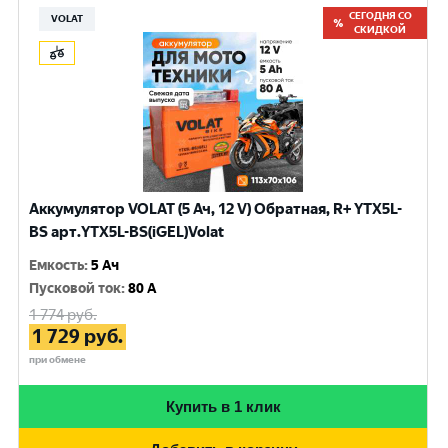
СЕГОДНЯ СО
VOLAT
СКИДКОЙ
Аккумулятор VOLAT (5 Ач, 12 V) Обратная, R+ YTX5L-
BS арт.YTX5L-BS(iGEL)Volat
Емкость
:
5 Ач
Пусковой ток
:
80 A
1 774
руб.
1 729
руб.
при обмене
Купить в 1 клик