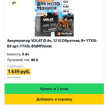
Аккумулятор VOLAT (5 Ач, 12 V) Обратная, R+ YTX5L-
BS арт.YTX5L-BS(MF)Volat
Емкость
:
5 Ач
Пусковой ток
:
80 A
1 684
руб.
1 639
руб.
при обмене
Купить в 1 клик
Добавить в корзину