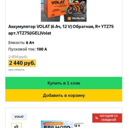
Аккумулятор VOLAT (6 Ач, 12 V) Обратная, R+ YTZ7S
арт.YTZ7S(iGEL)Volat
Емкость
:
6 Ач
Пусковой ток
:
100 A
2 494
руб.
2 440
руб.
при обмене
Купить в 1 клик
Добавить в корзину
СЕГОДНЯ СО
VOLAT
СКИДКОЙ