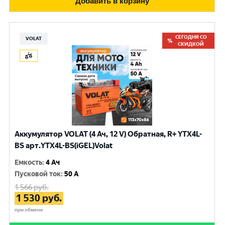
Добавить в корзину
СЕГОДНЯ СО
VOLAT
СКИДКОЙ
Аккумулятор VOLAT (4 Ач, 12 V) Обратная, R+ YTX4L-
BS арт.YTX4L-BS(iGEL)Volat
Емкость
:
4 Ач
Пусковой ток
:
50 A
1 566
руб.
1 530
руб.
при обмене