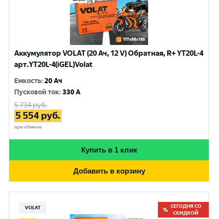
Аккумулятор VOLAT (20 Ач, 12 V) Обратная, R+ YT20L-4
арт.YT20L-4(iGEL)Volat
Емкость
:
20 Ач
Пусковой ток
:
330 A
5 734
руб.
5 554
руб.
при обмене
Купить в 1 клик
Добавить в корзину
СЕГОДНЯ СО
VOLAT
СКИДКОЙ