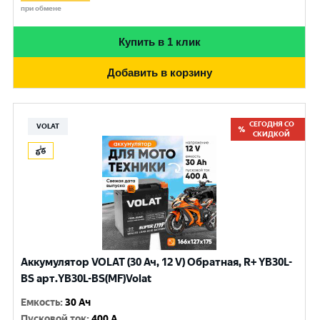
при обмене
Купить в 1 клик
Добавить в корзину
СЕГОДНЯ СО
VOLAT
СКИДКОЙ
Аккумулятор VOLAT (30 Ач, 12 V) Обратная, R+ YB30L-
BS арт.YB30L-BS(MF)Volat
Емкость
:
30 Ач
Пусковой ток
:
400 A