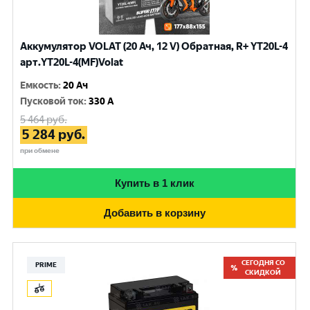
Аккумулятор VOLAT (20 Ач, 12 V) Обратная, R+ YT20L-4
арт.YT20L-4(MF)Volat
Емкость
:
20 Ач
Пусковой ток
:
330 A
5 464
руб.
5 284
руб.
при обмене
Купить в 1 клик
Добавить в корзину
СЕГОДНЯ СО
PRIME
СКИДКОЙ