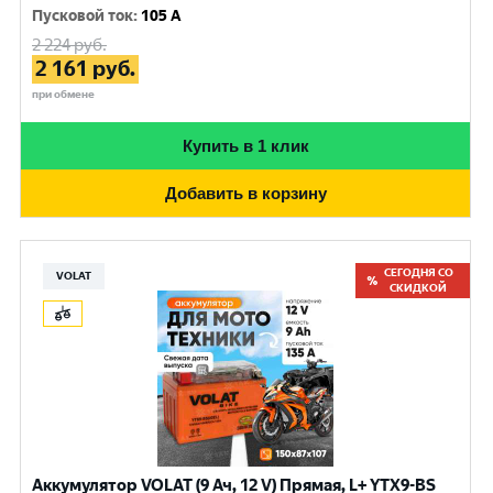
Пусковой ток
:
105 A
2 224
руб.
2 161
руб.
при обмене
Купить в 1 клик
Добавить в корзину
СЕГОДНЯ СО
VOLAT
СКИДКОЙ
Аккумулятор VOLAT (9 Ач, 12 V) Прямая, L+ YTX9-BS