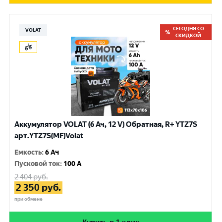
СЕГОДНЯ СО
VOLAT
СКИДКОЙ
Аккумулятор VOLAT (6 Ач, 12 V) Обратная, R+ YTZ7S
арт.YTZ7S(MF)Volat
Емкость
:
6 Ач
Пусковой ток
:
100 A
2 404
руб.
2 350
руб.
при обмене