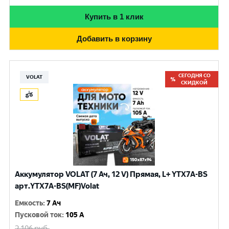
Купить в 1 клик
Добавить в корзину
СЕГОДНЯ СО
VOLAT
СКИДКОЙ
Аккумулятор VOLAT (7 Ач, 12 V) Прямая, L+ YTX7A-BS
арт.YTX7A-BS(MF)Volat
Емкость
:
7 Ач
Пусковой ток
:
105 A
2 106
руб.