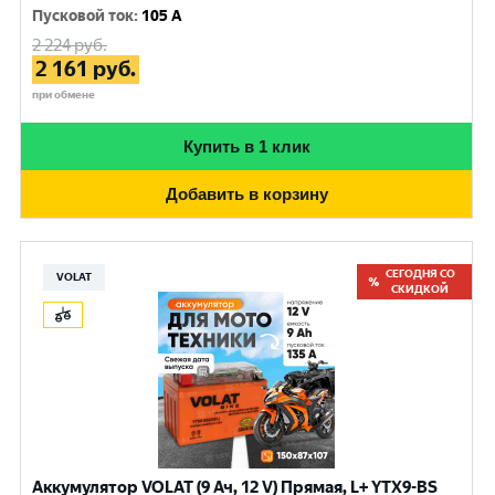
Пусковой ток
:
105 A
2 224
руб.
2 161
руб.
при обмене
Купить в 1 клик
Добавить в корзину
СЕГОДНЯ СО
VOLAT
СКИДКОЙ
Аккумулятор VOLAT (9 Ач, 12 V) Прямая, L+ YTX9-BS