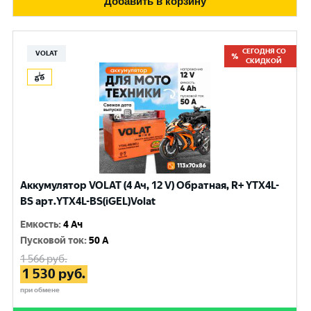
Добавить в корзину
СЕГОДНЯ СО
VOLAT
СКИДКОЙ
Аккумулятор VOLAT (4 Ач, 12 V) Обратная, R+ YTX4L-
BS арт.YTX4L-BS(iGEL)Volat
Емкость
:
4 Ач
Пусковой ток
:
50 A
1 566
руб.
1 530
руб.
при обмене