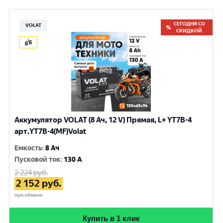
СЕГОДНЯ СО
VOLAT
СКИДКОЙ
Аккумулятор VOLAT (8 Ач, 12 V) Прямая, L+ YT7B-4
арт.YT7B-4(MF)Volat
Емкость
:
8 Ач
Пусковой ток
:
130 A
2 224
руб.
2 152
руб.
при обмене
Купить в 1 клик