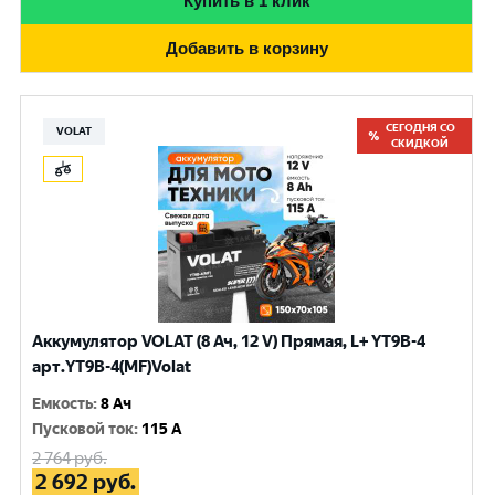
Купить в 1 клик
Добавить в корзину
СЕГОДНЯ СО
VOLAT
СКИДКОЙ
Аккумулятор VOLAT (8 Ач, 12 V) Прямая, L+ YT9B-4
арт.YT9B-4(MF)Volat
Емкость
:
8 Ач
Пусковой ток
:
115 A
2 764
руб.
2 692
руб.