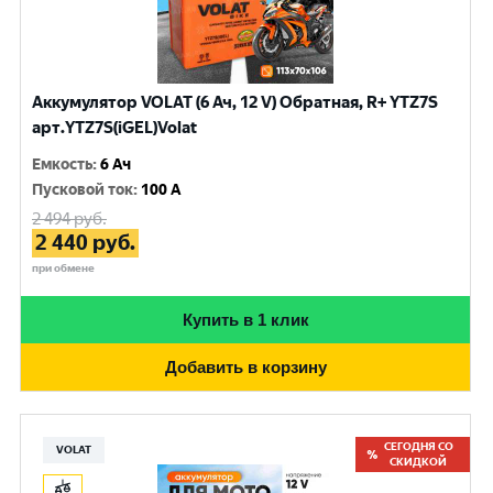
Аккумулятор VOLAT (6 Ач, 12 V) Обратная, R+ YTZ7S
арт.YTZ7S(iGEL)Volat
Емкость
:
6 Ач
Пусковой ток
:
100 A
2 494
руб.
2 440
руб.
при обмене
Купить в 1 клик
Добавить в корзину
СЕГОДНЯ СО
VOLAT
СКИДКОЙ