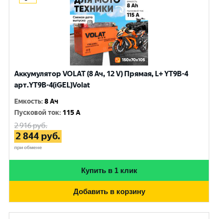
Аккумулятор VOLAT (8 Ач, 12 V) Прямая, L+ YT9B-4
арт.YT9B-4(iGEL)Volat
Емкость
:
8 Ач
Пусковой ток
:
115 A
2 916
руб.
2 844
руб.
при обмене
Купить в 1 клик
Добавить в корзину