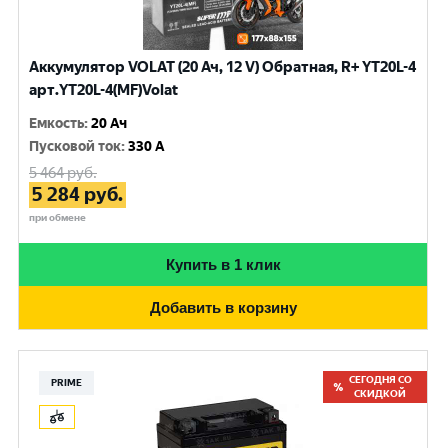
Аккумулятор VOLAT (20 Ач, 12 V) Обратная, R+ YT20L-4
арт.YT20L-4(MF)Volat
Емкость
:
20 Ач
Пусковой ток
:
330 A
5 464
руб.
5 284
руб.
при обмене
Купить в 1 клик
Добавить в корзину
СЕГОДНЯ СО
PRIME
СКИДКОЙ