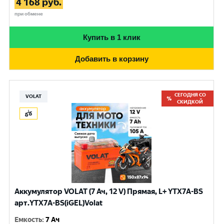
4 168
руб.
при обмене
Купить в 1 клик
Добавить в корзину
СЕГОДНЯ СО
VOLAT
СКИДКОЙ
Аккумулятор VOLAT (7 Ач, 12 V) Прямая, L+ YTX7A-BS
арт.YTX7A-BS(iGEL)Volat
Емкость
:
7 Ач