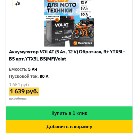
Аккумулятор VOLAT (5 Ач, 12 V) Обратная, R+ YTX5L-
BS арт.YTX5L-BS(MF)Volat
Емкость
:
5 Ач
Пусковой ток
:
80 A
1 684
руб.
1 639
руб.
при обмене
Купить в 1 клик
Добавить в корзину