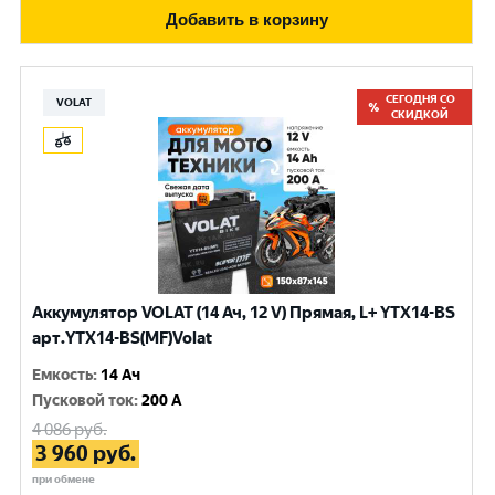
Добавить в корзину
СЕГОДНЯ СО
VOLAT
СКИДКОЙ
Аккумулятор VOLAT (14 Ач, 12 V) Прямая, L+ YTX14-BS
арт.YTX14-BS(MF)Volat
Емкость
:
14 Ач
Пусковой ток
:
200 A
4 086
руб.
3 960
руб.
при обмене