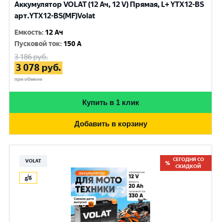
Аккумулятор VOLAT (12 Ач, 12 V) Прямая, L+ YTX12-BS
арт.YTX12-BS(MF)Volat
Емкость
:
12 Ач
Пусковой ток
:
150 A
3 186
руб.
3 078
руб.
при обмене
Купить в 1 клик
Добавить в корзину
СЕГОДНЯ СО
VOLAT
СКИДКОЙ