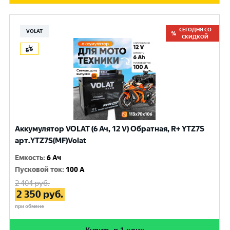
СЕГОДНЯ СО
VOLAT
СКИДКОЙ
Аккумулятор VOLAT (6 Ач, 12 V) Обратная, R+ YTZ7S
арт.YTZ7S(MF)Volat
Емкость
:
6 Ач
Пусковой ток
:
100 A
2 404
руб.
2 350
руб.
при обмене