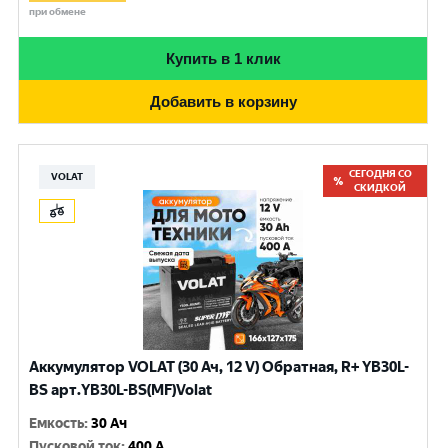
при обмене
Купить в 1 клик
Добавить в корзину
СЕГОДНЯ СО
VOLAT
СКИДКОЙ
Аккумулятор VOLAT (30 Ач, 12 V) Обратная, R+ YB30L-
BS арт.YB30L-BS(MF)Volat
Емкость
:
30 Ач
Пусковой ток
:
400 A