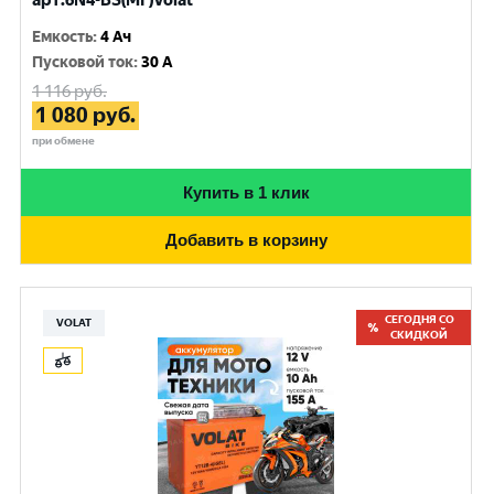
арт.6N4-BS(MF)Volat
Емкость
:
4 Ач
Пусковой ток
:
30 A
1 116
руб.
1 080
руб.
при обмене
Купить в 1 клик
Добавить в корзину
СЕГОДНЯ СО
VOLAT
СКИДКОЙ