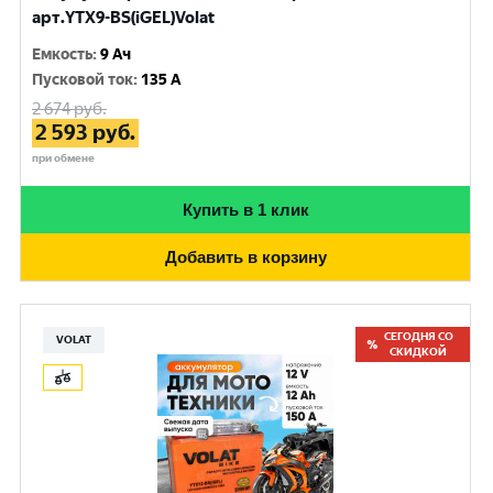
арт.YTX9-BS(iGEL)Volat
Емкость
:
9 Ач
Пусковой ток
:
135 A
2 674
руб.
2 593
руб.
при обмене
Купить в 1 клик
Добавить в корзину
СЕГОДНЯ СО
VOLAT
СКИДКОЙ