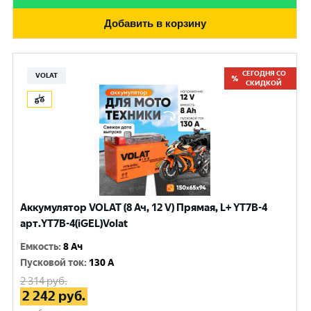
Добавить в корзину
СЕГОДНЯ СО
VOLAT
СКИДКОЙ
Аккумулятор VOLAT (8 Ач, 12 V) Прямая, L+ YT7B-4
арт.YT7B-4(iGEL)Volat
Емкость
:
8 Ач
Пусковой ток
:
130 A
2 314
руб.
2 242
руб.