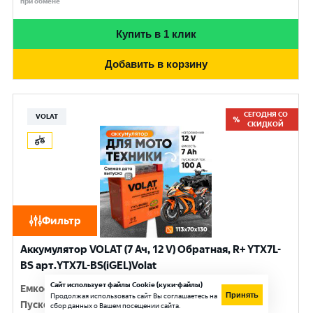
при обмене
Купить в 1 клик
Добавить в корзину
СЕГОДНЯ СО
VOLAT
СКИДКОЙ
Фильтр
Аккумулятор VOLAT (7 Ач, 12 V) Обратная, R+ YTX7L-
BS арт.YTX7L-BS(iGEL)Volat
Сайт использует файлы Cookie (куки-файлы)
Емкость
:
7 Ач
Принять
Продолжая использовать сайт Вы соглашаетесь на
Пусковой ток
:
100 A
сбор данных о Вашем посещении сайта.