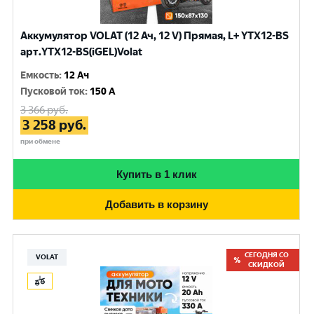
Аккумулятор VOLAT (12 Ач, 12 V) Прямая, L+ YTX12-BS
арт.YTX12-BS(iGEL)Volat
Емкость
:
12 Ач
Пусковой ток
:
150 A
3 366
руб.
3 258
руб.
при обмене
Купить в 1 клик
Добавить в корзину
СЕГОДНЯ СО
VOLAT
СКИДКОЙ