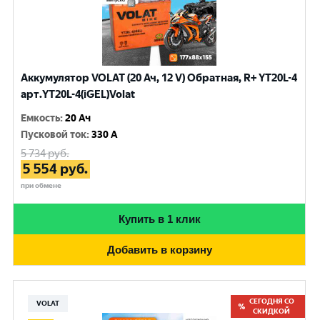
Аккумулятор VOLAT (20 Ач, 12 V) Обратная, R+ YT20L-4
арт.YT20L-4(iGEL)Volat
Емкость
:
20 Ач
Пусковой ток
:
330 A
5 734
руб.
5 554
руб.
при обмене
Купить в 1 клик
Добавить в корзину
СЕГОДНЯ СО
VOLAT
СКИДКОЙ