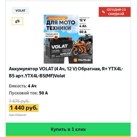
СЕГОДНЯ СО
VOLAT
СКИДКОЙ
Аккумулятор VOLAT (4 Ач, 12 V) Обратная, R+ YTX4L-
BS арт.YTX4L-BS(MF)Volat
Емкость
:
4 Ач
Пусковой ток
:
50 A
1 476
руб.
1 440
руб.
при обмене
Купить в 1 клик