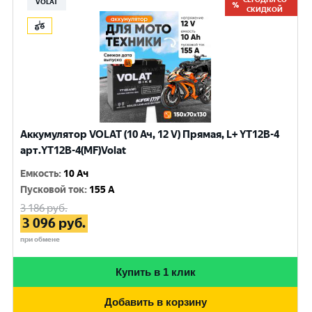
VOLAT
СКИДКОЙ
Аккумулятор VOLAT (10 Ач, 12 V) Прямая, L+ YT12B-4
арт.YT12B-4(MF)Volat
Емкость
:
10 Ач
Пусковой ток
:
155 A
3 186
руб.
3 096
руб.
при обмене
Купить в 1 клик
Добавить в корзину