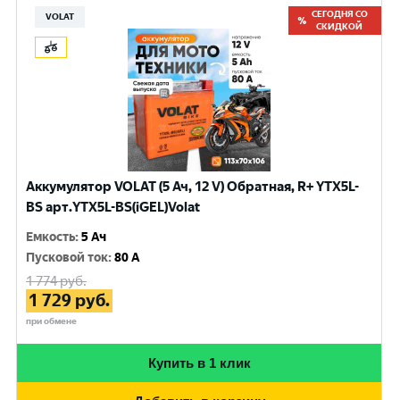
СЕГОДНЯ СО
VOLAT
СКИДКОЙ
Аккумулятор VOLAT (5 Ач, 12 V) Обратная, R+ YTX5L-
BS арт.YTX5L-BS(iGEL)Volat
Емкость
:
5 Ач
Пусковой ток
:
80 A
1 774
руб.
1 729
руб.
при обмене
Купить в 1 клик