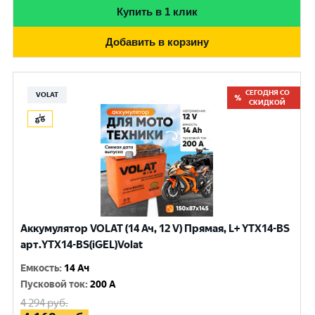
Купить в 1 клик
Добавить в корзину
СЕГОДНЯ СО
VOLAT
СКИДКОЙ
Аккумулятор VOLAT (14 Ач, 12 V) Прямая, L+ YTX14-BS
арт.YTX14-BS(iGEL)Volat
Емкость
:
14 Ач
Пусковой ток
:
200 A
4 294
руб.