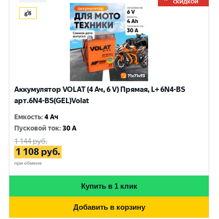
СКИДКОЙ
Аккумулятор VOLAT (4 Ач, 6 V) Прямая, L+ 6N4-BS
арт.6N4-BS(GEL)Volat
Емкость
:
4 Ач
Пусковой ток
:
30 A
1 144
руб.
1 108
руб.
при обмене
Купить в 1 клик
Добавить в корзину