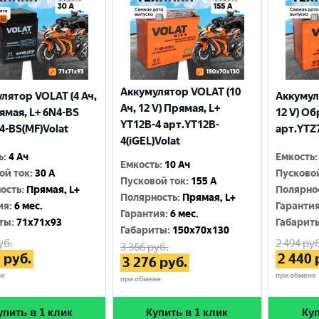
Аккумулятор VOLAT (10
лятор VOLAT (4 Ач,
Аккумул
Ач, 12 V) Прямая, L+
рямая, L+ 6N4-BS
12 V) Об
YT12B-4 арт.YT12B-
4-BS(MF)Volat
арт.YTZ7
4(iGEL)Volat
ь
:
4 Ач
Емкость
:
Емкость
:
10 Ач
ой ток
:
30 A
Пусково
Пусковой ток
:
155 A
ость
:
Прямая, L+
Полярно
Полярность
:
Прямая, L+
ия
:
6 мес.
Гаранти
Гарантия
:
6 мес.
ты
:
71x71x93
Габарит
Габариты
:
150x70x130
уб.
2 494
руб
3 366
руб.
0
руб.
2 440
3 276
руб.
не
при обмене
при обмене
упить в 1 клик
Купить в 1 клик
Куп