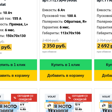
арт.YTZ7S(MF)Volat
арт.YT9B
olat
Емкость
:
6 Ач
Емкость
:
ь
:
10 Ач
Пусковой ток
:
100 A
Пусково
ой ток
:
155 A
Полярность
:
Обратная, R+
Полярно
ость
:
Прямая, L+
Гарантия
:
6 мес.
Гаранти
ия
:
6 мес.
Габариты
:
113x70x106
Габарит
ты
:
150x70x130
2 404
руб.
2 764
руб
уб.
2 350
руб.
2 692
6
руб.
при обмене
при обмене
не
упить в 1 клик
Купить в 1 клик
Куп
авить в корзину
Добавить в корзину
Доба
СЕГОДНЯ СО
СЕГОДНЯ СО
T
VOLAT
VOLAT
СКИДКОЙ
СКИДКОЙ