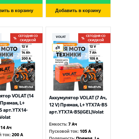
вить в корзину
Добавить в корзину
СЕГОДНЯ СО
СЕГОДНЯ СО
VOLAT
СКИДКОЙ
СКИДКОЙ
ятор VOLAT (14
Аккумулятор VOLAT (7 Ач,
) Прямая, L+
12 V) Прямая, L+ YTX7A-BS
S арт.YTX14-
арт.YTX7A-BS(iGEL)Volat
Volat
Емкость
:
7 Ач
14 Ач
Пусковой ток
:
105 A
й ток
:
200 A
Полярность
:
Прямая, L+