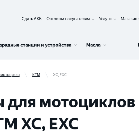
Сдать АКБ
Оптовым покупателям
Услуги
Магазин
арядные станции и устройства
Масла
 мотоцикла
KTM
XC, EXC
 для мотоциклов 
TM XC, EXC