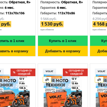
Москва
ость
:
Обратная, R+
Полярность
:
Обратная, R+
Полярно
ия
:
6 мес.
Гарантия
:
6 мес.
Гаранти
ты
:
113x70x106
Габариты
:
113x70x86
Габарит
уб.
1 566
руб.
4 294
руб
9
руб.
1 530
руб.
4 168
не
при обмене
при обмене
упить в 1 клик
Купить в 1 клик
Куп
авить в корзину
Добавить в корзину
Доба
СЕГОДНЯ СО
СЕГОДНЯ СО
T
VOLAT
VOLAT
СКИДКОЙ
СКИДКОЙ