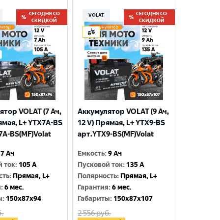
СЕГОДНЯ СО
СЕГОДНЯ СО
VOLAT
СКИДКОЙ
СКИДКОЙ
ятор VOLAT (7 Ач,
Аккумулятор VOLAT (9 Ач,
ямая, L+ YTX7A-BS
12 V) Прямая, L+ YTX9-BS
7A-BS(MF)Volat
арт.YTX9-BS(MF)Volat
7 Ач
Емкость
:
9 Ач
й ток
:
105 A
Пусковой ток
:
135 A
сть
:
Прямая, L+
Полярность
:
Прямая, L+
я
:
6 мес.
Гарантия
:
6 мес.
ы
:
150x87x94
Габариты
:
150x87x107
.
2 556
руб.