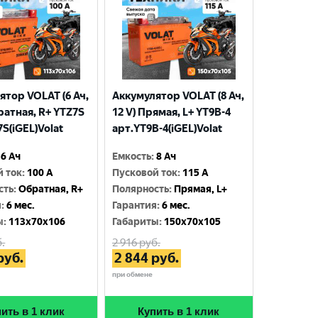
ятор VOLAT (6 Ач,
Аккумулятор VOLAT (8 Ач,
ратная, R+ YTZ7S
12 V) Прямая, L+ YT9B-4
S(iGEL)Volat
арт.YT9B-4(iGEL)Volat
6 Ач
Емкость
:
8 Ач
й ток
:
100 A
Пусковой ток
:
115 A
сть
:
Обратная, R+
Полярность
:
Прямая, L+
я
:
6 мес.
Гарантия
:
6 мес.
ы
:
113x70x106
Габариты
:
150x70x105
.
2 916
руб.
руб.
2 844
руб.
при обмене
ить в 1 клик
Купить в 1 клик