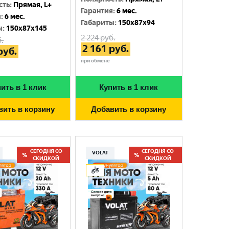
сть
:
Прямая, L+
Гарантия
:
6 мес.
я
:
6 мес.
Габариты
:
150x87x94
ы
:
150x87x145
2 224
руб.
.
2 161
руб.
руб.
при обмене
ить в 1 клик
Купить в 1 клик
вить в корзину
Добавить в корзину
СЕГОДНЯ СО
СЕГОДНЯ СО
VOLAT
СКИДКОЙ
СКИДКОЙ