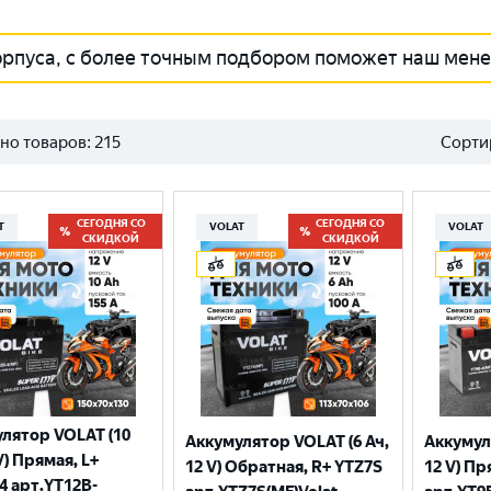
орпуса, с более точным подбором поможет наш мен
но товаров:
215
Сорти
СЕГОДНЯ СО
СЕГОДНЯ СО
T
VOLAT
VOLAT
СКИДКОЙ
СКИДКОЙ
лятор VOLAT (10
Аккумулятор VOLAT (6 Ач,
Аккумул
V) Прямая, L+
12 V) Обратная, R+ YTZ7S
12 V) Пр
4 арт.YT12B-