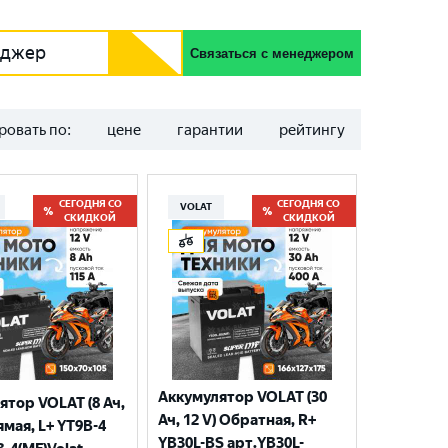
еджер
Связаться с менеджером
ровать по:
цене
гарантии
рейтингу
СЕГОДНЯ СО
СЕГОДНЯ СО
VOLAT
СКИДКОЙ
СКИДКОЙ
Аккумулятор VOLAT (30
ятор VOLAT (8 Ач,
Ач, 12 V) Обратная, R+
ямая, L+ YT9B-4
YB30L-BS арт.YB30L-