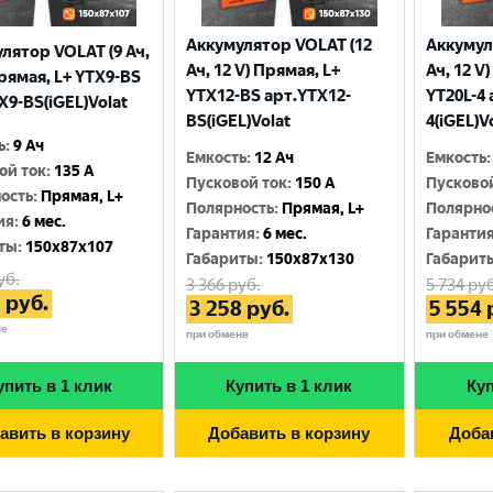
Аккумулятор VOLAT (12
Аккумул
лятор VOLAT (9 Ач,
Ач, 12 V) Прямая, L+
Ач, 12 V
Прямая, L+ YTX9-BS
YTX12-BS арт.YTX12-
YT20L-4 
X9-BS(iGEL)Volat
BS(iGEL)Volat
4(iGEL)V
ь
:
9 Ач
Емкость
:
12 Ач
Емкость
:
ой ток
:
135 A
Пусковой ток
:
150 A
Пусково
ость
:
Прямая, L+
Полярность
:
Прямая, L+
Полярно
ия
:
6 мес.
Гарантия
:
6 мес.
Гаранти
ты
:
150x87x107
Габариты
:
150x87x130
Габарит
уб.
3 366
руб.
5 734
руб
3
руб.
3 258
руб.
5 554
не
при обмене
при обмене
упить в 1 клик
Купить в 1 клик
Куп
авить в корзину
Добавить в корзину
Доба