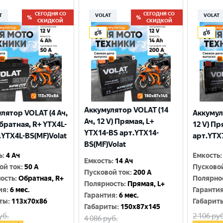
СЕГОДНЯ СО
СЕГОДНЯ СО
T
VOLAT
VOLAT
СКИДКОЙ
СКИДКОЙ
Аккумулятор VOLAT (14
лятор VOLAT (4 Ач,
Аккумул
Ач, 12 V) Прямая, L+
Обратная, R+ YTX4L-
12 V) Пр
YTX14-BS арт.YTX14-
.YTX4L-BS(MF)Volat
арт.YTX
BS(MF)Volat
ь
:
4 Ач
Емкость
:
Емкость
:
14 Ач
ой ток
:
50 A
Пусково
Пусковой ток
:
200 A
ость
:
Обратная, R+
Полярно
Полярность
:
Прямая, L+
ия
:
6 мес.
Гаранти
Гарантия
:
6 мес.
ты
:
113x70x86
Габарит
Габариты
:
150x87x145
уб.
2 106
руб
4 086
руб.