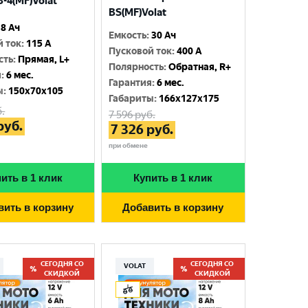
-4(MF)Volat
BS(MF)Volat
8 Ач
Емкость
:
30 Ач
й ток
:
115 A
Пусковой ток
:
400 A
сть
:
Прямая, L+
Полярность
:
Обратная, R+
я
:
6 мес.
Гарантия
:
6 мес.
ы
:
150x70x105
Габариты
:
166x127x175
.
7 596
руб.
руб.
7 326
руб.
при обмене
ить в 1 клик
Купить в 1 клик
вить в корзину
Добавить в корзину
СЕГОДНЯ СО
СЕГОДНЯ СО
VOLAT
СКИДКОЙ
СКИДКОЙ