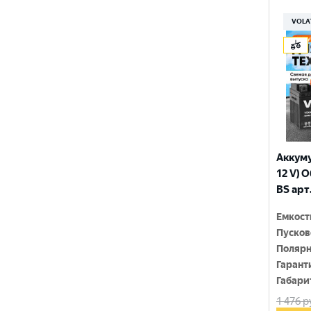
150x86x108
YTX9-BS
VOLA
150x86x110
YTZ10S
150x86x111
YTZ12S
150x86x130
YTZ14S-4
150x86x131
YTZ5S
150x86x145
YTZ7S
Аккуму
150x86x161
12 V) 
6N4-2A-4
BS арт
150x86x94
6N4-BS
Емкост
150x86x94
Пусков
150x87x105
Полярн
Гарант
150x87x107
Габари
1 476
р
150x87x110