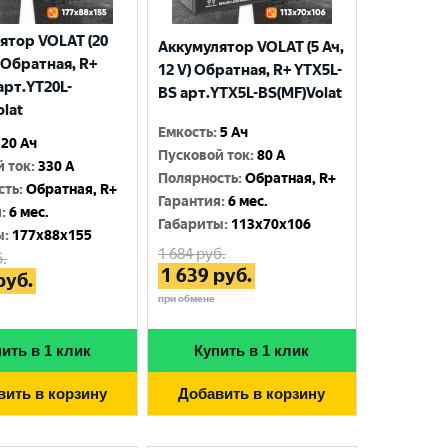
ятор VOLAT (20
Аккумулятор VOLAT (5 Ач,
) Обратная, R+
12 V) Обратная, R+ YTX5L-
арт.YT20L-
BS арт.YTX5L-BS(MF)Volat
olat
Емкость
:
5 Ач
20 Ач
Пусковой ток
:
80 A
й ток
:
330 A
Полярность
:
Обратная, R+
сть
:
Обратная, R+
Гарантия
:
6 мес.
я
:
6 мес.
Габариты
:
113x70x106
ы
:
177x88x155
1 684
руб.
.
1 639
руб.
руб.
при обмене
ить в 1 клик
Купить в 1 клик
вить в корзину
Добавить в корзину