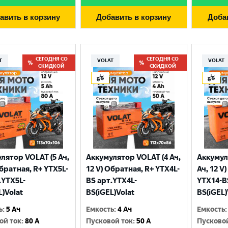
авить в корзину
Добавить в корзину
Доба
СЕГОДНЯ СО
СЕГОДНЯ СО
T
VOLAT
VOLAT
СКИДКОЙ
СКИДКОЙ
лятор VOLAT (5 Ач,
Аккумулятор VOLAT (4 Ач,
Аккумул
Выберите ваш город
Обратная, R+ YTX5L-
12 V) Обратная, R+ YTX4L-
Ач, 12 V
.YTX5L-
BS арт.YTX4L-
YTX14-B
L)Volat
BS(iGEL)Volat
BS(iGEL)
Великий Новгород
Санкт-Петербург
ь
:
5 Ач
Емкость
:
4 Ач
Емкость
:
Гатчина
Смоленск
ой ток
:
80 A
Пусковой ток
:
50 A
Пусково