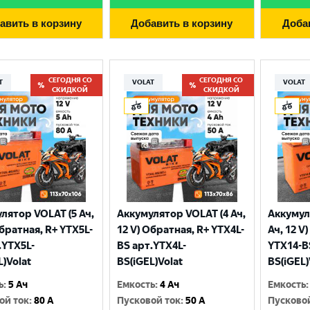
авить в корзину
Добавить в корзину
Доба
СЕГОДНЯ СО
СЕГОДНЯ СО
T
VOLAT
VOLAT
СКИДКОЙ
СКИДКОЙ
лятор VOLAT (5 Ач,
Аккумулятор VOLAT (4 Ач,
Аккумул
Выберите ваш город
Обратная, R+ YTX5L-
12 V) Обратная, R+ YTX4L-
Ач, 12 V
.YTX5L-
BS арт.YTX4L-
YTX14-B
L)Volat
BS(iGEL)Volat
BS(iGEL)
Великий Новгород
Санкт-Петербург
ь
:
5 Ач
Емкость
:
4 Ач
Емкость
:
Гатчина
Смоленск
ой ток
:
80 A
Пусковой ток
:
50 A
Пусково