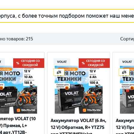
орпуса, с более точным подбором поможет наш мен
но товаров:
215
Сорти
СЕГОДНЯ СО
СЕГОДНЯ СО
T
VOLAT
VOLAT
СКИДКОЙ
СКИДКОЙ
лятор VOLAT (10
Аккумулятор VOLAT (6 Ач,
Аккумул
V) Прямая, L+
12 V) Обратная, R+ YTZ7S
12 V) Пр
4 арт.YT12B-