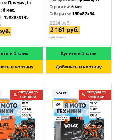
сть
:
Прямая, L+
Гарантия
:
6 мес.
я
:
6 мес.
Габариты
:
150x87x94
ы
:
150x87x145
2 224
руб.
.
2 161
руб.
руб.
при обмене
ить в 1 клик
Купить в 1 клик
вить в корзину
Добавить в корзину
СЕГОДНЯ СО
СЕГОДНЯ СО
VOLAT
СКИДКОЙ
СКИДКОЙ