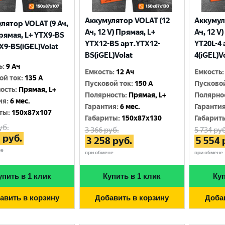
Аккумулятор VOLAT (12
Аккумул
лятор VOLAT (9 Ач,
Ач, 12 V) Прямая, L+
Ач, 12 V
Прямая, L+ YTX9-BS
YTX12-BS арт.YTX12-
YT20L-4 
X9-BS(iGEL)Volat
BS(iGEL)Volat
4(iGEL)V
ь
:
9 Ач
Емкость
:
12 Ач
Емкость
:
ой ток
:
135 A
Пусковой ток
:
150 A
Пусково
ость
:
Прямая, L+
Полярность
:
Прямая, L+
Полярно
ия
:
6 мес.
Гарантия
:
6 мес.
Гаранти
ты
:
150x87x107
Габариты
:
150x87x130
Габарит
уб.
3 366
руб.
5 734
руб
3
руб.
3 258
руб.
5 554
не
при обмене
при обмене
упить в 1 клик
Купить в 1 клик
Куп
авить в корзину
Добавить в корзину
Доба