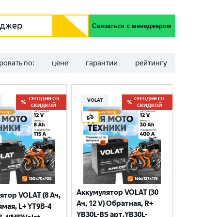
еджер
Связаться с менеджером
ровать по:
цене
гарантии
рейтингу
СЕГОДНЯ СО
СЕГОДНЯ СО
VOLAT
СКИДКОЙ
СКИДКОЙ
Аккумулятор VOLAT (30
ятор VOLAT (8 Ач,
Ач, 12 V) Обратная, R+
ямая, L+ YT9B-4
YB30L-BS арт.YB30L-