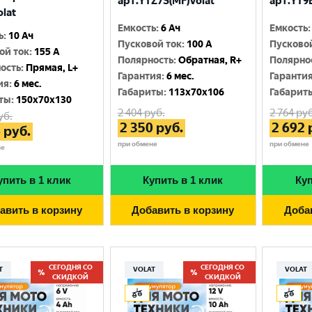
арт.YTZ7S(MF)Volat
арт.YT9B
olat
Емкость
:
6 Ач
Емкость
:
ь
:
10 Ач
Пусковой ток
:
100 A
Пусково
ой ток
:
155 A
Полярность
:
Обратная, R+
Полярно
ость
:
Прямая, L+
Гарантия
:
6 мес.
Гаранти
ия
:
6 мес.
Габариты
:
113x70x106
Габарит
ты
:
150x70x130
2 404
руб.
2 764
руб
уб.
2 350
руб.
2 692
6
руб.
при обмене
при обмене
не
упить в 1 клик
Купить в 1 клик
Куп
авить в корзину
Добавить в корзину
Доба
СЕГОДНЯ СО
СЕГОДНЯ СО
T
VOLAT
VOLAT
СКИДКОЙ
СКИДКОЙ