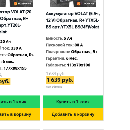
ятор VOLAT (20
Аккумулятор VOLAT (5 Ач,
) Обратная, R+
12 V) Обратная, R+ YTX5L-
арт.YT20L-
BS арт.YTX5L-BS(MF)Volat
olat
Емкость
:
5 Ач
20 Ач
Пусковой ток
:
80 A
й ток
:
330 A
Полярность
:
Обратная, R+
сть
:
Обратная, R+
Гарантия
:
6 мес.
я
:
6 мес.
Габариты
:
113x70x106
ы
:
177x88x155
1 684
руб.
.
1 639
руб.
руб.
при обмене
ить в 1 клик
Купить в 1 клик
вить в корзину
Добавить в корзину