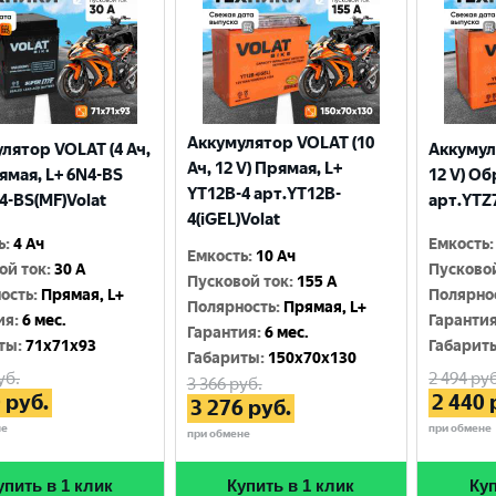
Аккумулятор VOLAT (10
лятор VOLAT (4 Ач,
Аккумул
Ач, 12 V) Прямая, L+
рямая, L+ 6N4-BS
12 V) Об
YT12B-4 арт.YT12B-
4-BS(MF)Volat
арт.YTZ7
4(iGEL)Volat
ь
:
4 Ач
Емкость
:
Емкость
:
10 Ач
ой ток
:
30 A
Пусково
Пусковой ток
:
155 A
ость
:
Прямая, L+
Полярно
Полярность
:
Прямая, L+
ия
:
6 мес.
Гаранти
Гарантия
:
6 мес.
ты
:
71x71x93
Габарит
Габариты
:
150x70x130
уб.
2 494
руб
3 366
руб.
0
руб.
2 440
3 276
руб.
не
при обмене
при обмене
упить в 1 клик
Купить в 1 клик
Куп