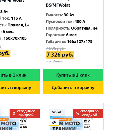
-4(MF)Volat
BS(MF)Volat
8 Ач
Емкость
:
30 Ач
й ток
:
115 A
Пусковой ток
:
400 A
сть
:
Прямая, L+
Полярность
:
Обратная, R+
я
:
6 мес.
Гарантия
:
6 мес.
ы
:
150x70x105
Габариты
:
166x127x175
.
7 596
руб.
руб.
7 326
руб.
при обмене
ить в 1 клик
Купить в 1 клик
вить в корзину
Добавить в корзину
СЕГОДНЯ СО
СЕГОДНЯ СО
VOLAT
СКИДКОЙ
СКИДКОЙ