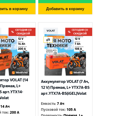
вить в корзину
Добавить в корзину
СЕГОДНЯ СО
СЕГОДНЯ СО
VOLAT
СКИДКОЙ
СКИДКОЙ
ятор VOLAT (14
Аккумулятор VOLAT (7 Ач,
) Прямая, L+
12 V) Прямая, L+ YTX7A-BS
S арт.YTX14-
арт.YTX7A-BS(iGEL)Volat
Volat
Емкость
:
7 Ач
14 Ач
Пусковой ток
:
105 A
й ток
:
200 A
Полярность
:
Прямая, L+