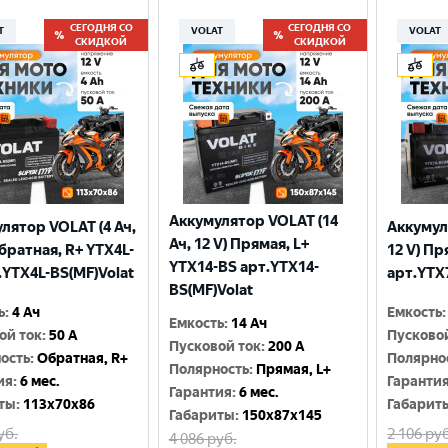
СЕГОДНЯ СО
СЕГОДНЯ СО
T
VOLAT
VOLAT
СКИДКОЙ
СКИДКОЙ
Аккумулятор VOLAT (14
лятор VOLAT (4 Ач,
Аккумул
Ач, 12 V) Прямая, L+
Обратная, R+ YTX4L-
12 V) Пр
YTX14-BS арт.YTX14-
.YTX4L-BS(MF)Volat
арт.YTX
BS(MF)Volat
ь
:
4 Ач
Емкость
:
Емкость
:
14 Ач
ой ток
:
50 A
Пусково
Пусковой ток
:
200 A
ость
:
Обратная, R+
Полярно
Полярность
:
Прямая, L+
ия
:
6 мес.
Гаранти
Гарантия
:
6 мес.
ты
:
113x70x86
Габарит
Габариты
:
150x87x145
уб.
2 106
руб
4 086
руб.