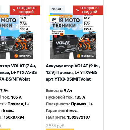
СЕГОДНЯ СО
СЕГОДНЯ СО
VOLAT
СКИДКОЙ
СКИДКОЙ
ятор VOLAT (7 Ач,
Аккумулятор VOLAT (9 Ач,
ямая, L+ YTX7A-BS
12 V) Прямая, L+ YTX9-BS
7A-BS(MF)Volat
арт.YTX9-BS(MF)Volat
7 Ач
Емкость
:
9 Ач
й ток
:
105 A
Пусковой ток
:
135 A
сть
:
Прямая, L+
Полярность
:
Прямая, L+
я
:
6 мес.
Гарантия
:
6 мес.
ы
:
150x87x94
Габариты
:
150x87x107
.
2 556
руб.