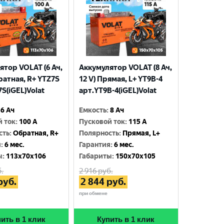
ятор VOLAT (6 Ач,
Аккумулятор VOLAT (8 Ач,
ратная, R+ YTZ7S
12 V) Прямая, L+ YT9B-4
S(iGEL)Volat
арт.YT9B-4(iGEL)Volat
6 Ач
Емкость
:
8 Ач
й ток
:
100 A
Пусковой ток
:
115 A
сть
:
Обратная, R+
Полярность
:
Прямая, L+
я
:
6 мес.
Гарантия
:
6 мес.
ы
:
113x70x106
Габариты
:
150x70x105
.
2 916
руб.
руб.
2 844
руб.
при обмене
ить в 1 клик
Купить в 1 клик