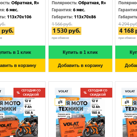
Москва
ость
:
Обратная, R+
Полярность
:
Обратная, R+
Полярно
ия
:
6 мес.
Гарантия
:
6 мес.
Гаранти
ты
:
113x70x106
Габариты
:
113x70x86
Габарит
уб.
1 566
руб.
4 294
руб
9
руб.
1 530
руб.
4 168
не
при обмене
при обмене
упить в 1 клик
Купить в 1 клик
Куп
авить в корзину
Добавить в корзину
Доба
СЕГОДНЯ СО
СЕГОДНЯ СО
T
VOLAT
VOLAT
СКИДКОЙ
СКИДКОЙ