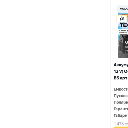
150x86x108
YTX9-BS
VOLA
150x86x110
YTZ10S
150x86x111
YTZ12S
150x86x130
YTZ14S-4
150x86x131
YTZ5S
150x86x145
YTZ7S
Аккуму
150x86x161
12 V) 
6N4-2A-4
BS арт
150x86x94
6N4-BS
Емкост
150x86x94
Пусков
150x87x105
Полярн
Гарант
150x87x107
Габари
1 476
р
150x87x110