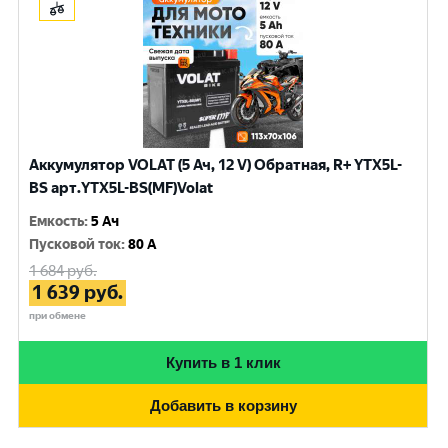
Аккумулятор VOLAT (5 Ач, 12 V) Обратная, R+ YTX5L-
BS арт.YTX5L-BS(MF)Volat
Емкость
:
5 Ач
Пусковой ток
:
80 A
1 684
руб.
1 639
руб.
при обмене
Купить в 1 клик
Добавить в корзину