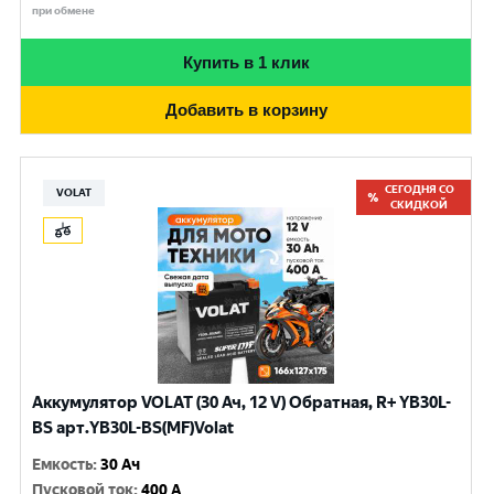
при обмене
Купить в 1 клик
Добавить в корзину
СЕГОДНЯ СО
VOLAT
СКИДКОЙ
Аккумулятор VOLAT (30 Ач, 12 V) Обратная, R+ YB30L-
BS арт.YB30L-BS(MF)Volat
Емкость
:
30 Ач
Пусковой ток
:
400 A