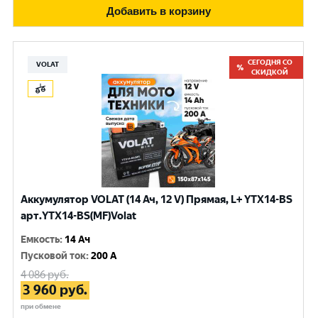
Добавить в корзину
СЕГОДНЯ СО
VOLAT
СКИДКОЙ
Аккумулятор VOLAT (14 Ач, 12 V) Прямая, L+ YTX14-BS
арт.YTX14-BS(MF)Volat
Емкость
:
14 Ач
Пусковой ток
:
200 A
4 086
руб.
3 960
руб.
при обмене