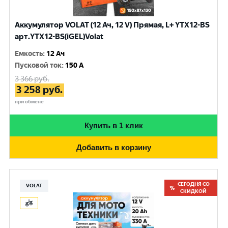
Аккумулятор VOLAT (12 Ач, 12 V) Прямая, L+ YTX12-BS
арт.YTX12-BS(iGEL)Volat
Емкость
:
12 Ач
Пусковой ток
:
150 A
3 366
руб.
3 258
руб.
при обмене
Купить в 1 клик
Добавить в корзину
СЕГОДНЯ СО
VOLAT
СКИДКОЙ