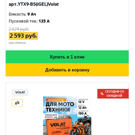
арт.YTX9-BS(iGEL)Volat
Емкость
:
9 Ач
Пусковой ток
:
135 A
2 674
руб.
2 593
руб.
при обмене
Купить в 1 клик
Добавить в корзину
СЕГОДНЯ СО
VOLAT
СКИДКОЙ