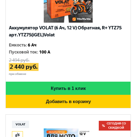
Аккумулятор VOLAT (6 Ач, 12 V) Обратная, R+ YTZ7S
арт.YTZ7S(iGEL)Volat
Емкость
:
6 Ач
Пусковой ток
:
100 A
2 494
руб.
2 440
руб.
при обмене
Купить в 1 клик
Добавить в корзину
СЕГОДНЯ СО
VOLAT
СКИДКОЙ