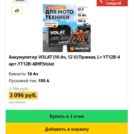
VOLAT
СКИДКОЙ
Аккумулятор VOLAT (10 Ач, 12 V) Прямая, L+ YT12B-4
арт.YT12B-4(MF)Volat
Емкость
:
10 Ач
Пусковой ток
:
155 A
3 186
руб.
3 096
руб.
при обмене
Купить в 1 клик
Добавить в корзину