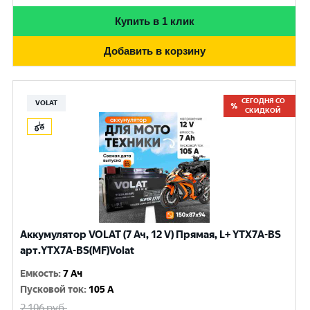
Купить в 1 клик
Добавить в корзину
СЕГОДНЯ СО
VOLAT
СКИДКОЙ
Аккумулятор VOLAT (7 Ач, 12 V) Прямая, L+ YTX7A-BS
арт.YTX7A-BS(MF)Volat
Емкость
:
7 Ач
Пусковой ток
:
105 A
2 106
руб.