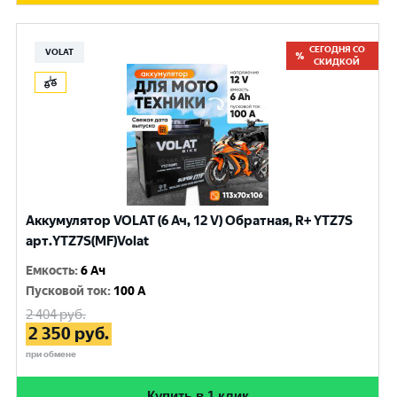
СЕГОДНЯ СО
VOLAT
СКИДКОЙ
Аккумулятор VOLAT (6 Ач, 12 V) Обратная, R+ YTZ7S
арт.YTZ7S(MF)Volat
Емкость
:
6 Ач
Пусковой ток
:
100 A
2 404
руб.
2 350
руб.
при обмене
Купить в 1 клик