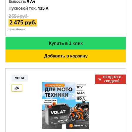
Емкость
:
9 Ач
Пусковой ток
:
135 A
2 556
руб.
2 475
руб.
при обмене
Купить в 1 клик
Добавить в корзину
СЕГОДНЯ СО
VOLAT
СКИДКОЙ