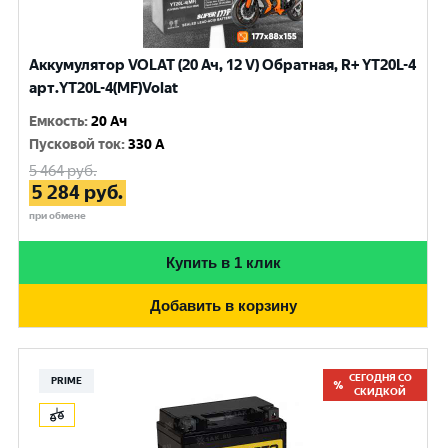
Аккумулятор VOLAT (20 Ач, 12 V) Обратная, R+ YT20L-4
арт.YT20L-4(MF)Volat
Емкость
:
20 Ач
Пусковой ток
:
330 A
5 464
руб.
5 284
руб.
при обмене
Купить в 1 клик
Добавить в корзину
СЕГОДНЯ СО
PRIME
СКИДКОЙ