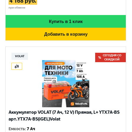
4 168
руб.
при обмене
Купить в 1 клик
Добавить в корзину
СЕГОДНЯ СО
VOLAT
СКИДКОЙ
Аккумулятор VOLAT (7 Ач, 12 V) Прямая, L+ YTX7A-BS
арт.YTX7A-BS(iGEL)Volat
Емкость
:
7 Ач