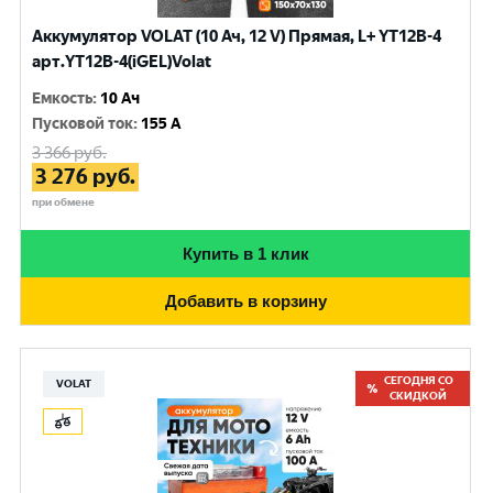
Аккумулятор VOLAT (10 Ач, 12 V) Прямая, L+ YT12B-4
арт.YT12B-4(iGEL)Volat
Емкость
:
10 Ач
Пусковой ток
:
155 A
3 366
руб.
3 276
руб.
при обмене
Купить в 1 клик
Добавить в корзину
СЕГОДНЯ СО
VOLAT
СКИДКОЙ