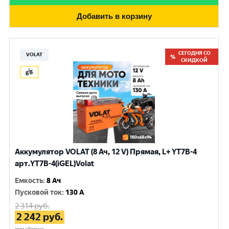
Добавить в корзину
СЕГОДНЯ СО
VOLAT
СКИДКОЙ
Аккумулятор VOLAT (8 Ач, 12 V) Прямая, L+ YT7B-4
арт.YT7B-4(iGEL)Volat
Емкость
:
8 Ач
Пусковой ток
:
130 A
2 314
руб.
2 242
руб.
при обмене