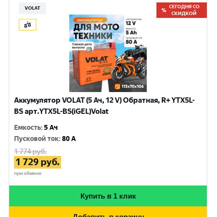
СЕГОДНЯ СО
VOLAT
СКИДКОЙ
Аккумулятор VOLAT (5 Ач, 12 V) Обратная, R+ YTX5L-
BS арт.YTX5L-BS(iGEL)Volat
Емкость
:
5 Ач
Пусковой ток
:
80 A
1 774
руб.
1 729
руб.
при обмене
Купить в 1 клик
Добавить в корзину