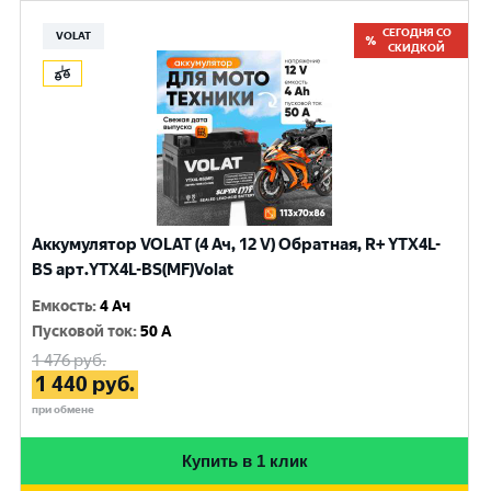
СЕГОДНЯ СО
VOLAT
СКИДКОЙ
Аккумулятор VOLAT (4 Ач, 12 V) Обратная, R+ YTX4L-
BS арт.YTX4L-BS(MF)Volat
Емкость
:
4 Ач
Пусковой ток
:
50 A
1 476
руб.
1 440
руб.
при обмене
Купить в 1 клик