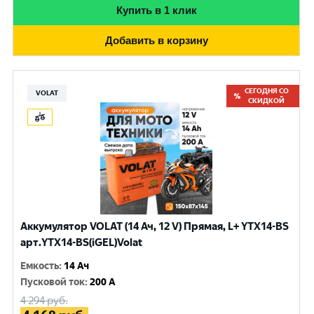
Купить в 1 клик
Добавить в корзину
СЕГОДНЯ СО
VOLAT
СКИДКОЙ
Аккумулятор VOLAT (14 Ач, 12 V) Прямая, L+ YTX14-BS
арт.YTX14-BS(iGEL)Volat
Емкость
:
14 Ач
Пусковой ток
:
200 A
4 294
руб.