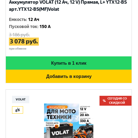
Аккумулятор VOLAT (12 Ач, 12 V) Прямая, L+ YTX12-BS
арт.YTX12-BS(MF)Volat
Емкость
:
12 Ач
Пусковой ток
:
150 A
3 186
руб.
3 078
руб.
при обмене
Купить в 1 клик
Добавить в корзину
СЕГОДНЯ СО
VOLAT
СКИДКОЙ