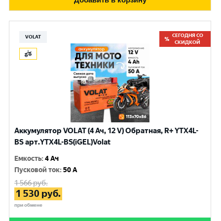
СЕГОДНЯ СО
VOLAT
СКИДКОЙ
Аккумулятор VOLAT (4 Ач, 12 V) Обратная, R+ YTX4L-
BS арт.YTX4L-BS(iGEL)Volat
Емкость
:
4 Ач
Пусковой ток
:
50 A
1 566
руб.
1 530
руб.
при обмене