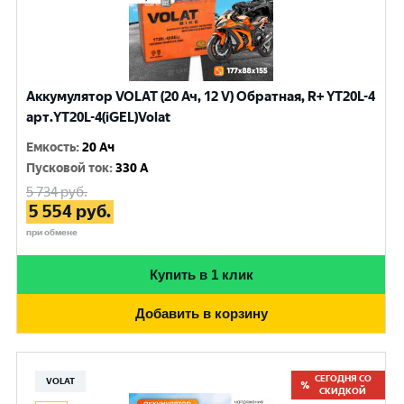
Аккумулятор VOLAT (20 Ач, 12 V) Обратная, R+ YT20L-4
арт.YT20L-4(iGEL)Volat
Емкость
:
20 Ач
Пусковой ток
:
330 A
5 734
руб.
5 554
руб.
при обмене
Купить в 1 клик
Добавить в корзину
СЕГОДНЯ СО
VOLAT
СКИДКОЙ