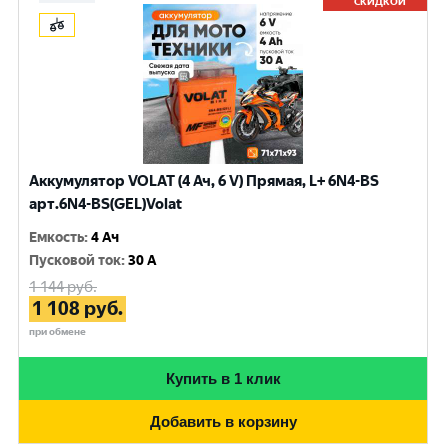
СКИДКОЙ
Аккумулятор VOLAT (4 Ач, 6 V) Прямая, L+ 6N4-BS
арт.6N4-BS(GEL)Volat
Емкость
:
4 Ач
Пусковой ток
:
30 A
1 144
руб.
1 108
руб.
при обмене
Купить в 1 клик
Добавить в корзину