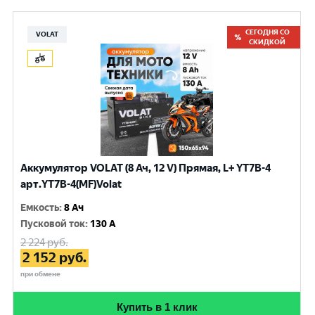
СЕГОДНЯ СО
VOLAT
СКИДКОЙ
Аккумулятор VOLAT (8 Ач, 12 V) Прямая, L+ YT7B-4
арт.YT7B-4(MF)Volat
Емкость
:
8 Ач
Пусковой ток
:
130 A
2 224
руб.
2 152
руб.
при обмене
Купить в 1 клик