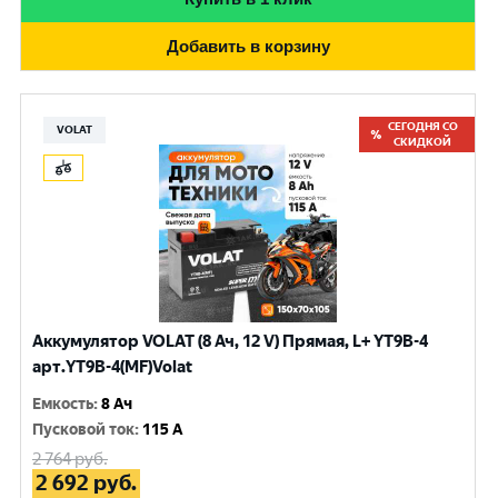
Добавить в корзину
СЕГОДНЯ СО
VOLAT
СКИДКОЙ
Аккумулятор VOLAT (8 Ач, 12 V) Прямая, L+ YT9B-4
арт.YT9B-4(MF)Volat
Емкость
:
8 Ач
Пусковой ток
:
115 A
2 764
руб.
2 692
руб.