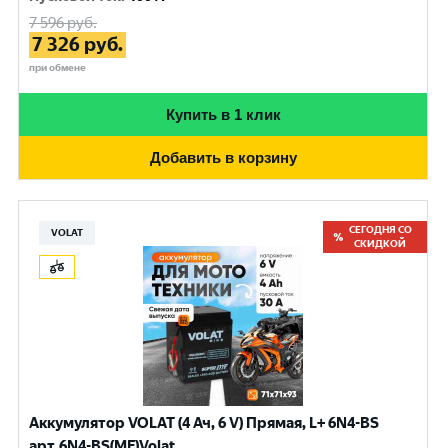
7 596
руб.
7 326
руб.
при обмене
Купить в 1 клик
Добавить в корзину
СЕГОДНЯ СО
VOLAT
СКИДКОЙ
Аккумулятор VOLAT (4 Ач, 6 V) Прямая, L+ 6N4-BS
арт.6N4-BS(MF)Volat