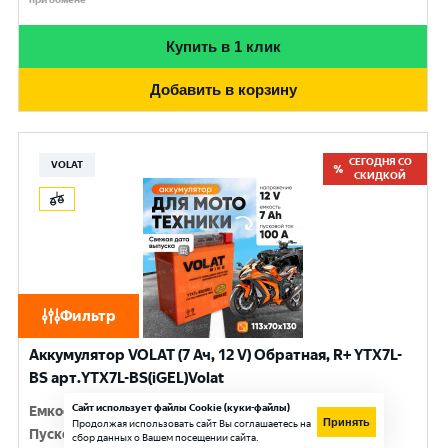
Купить в 1 клик
Добавить в корзину
СЕГОДНЯ СО
VOLAT
СКИДКОЙ
Фильтр
Аккумулятор VOLAT (7 Ач, 12 V) Обратная, R+ YTX7L-
BS арт.YTX7L-BS(iGEL)Volat
Сайт использует файлы Cookie (куки-файлы)
Емкость
:
7 Ач
Принять
Продолжая использовать сайт Вы соглашаетесь на
Пусковой ток
:
100 A
сбор данных о Вашем посещении сайта.