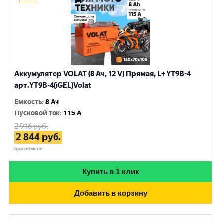
Аккумулятор VOLAT (8 Ач, 12 V) Прямая, L+ YT9B-4
арт.YT9B-4(iGEL)Volat
Емкость
:
8 Ач
Пусковой ток
:
115 A
2 916
руб.
2 844
руб.
при обмене
Купить в 1 клик
Добавить в корзину