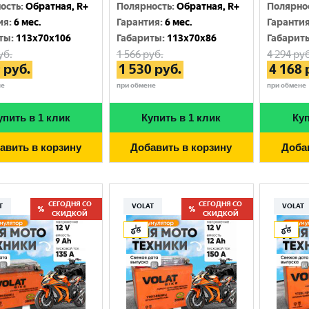
Москва
ость
:
Обратная, R+
Полярность
:
Обратная, R+
Полярно
ия
:
6 мес.
Гарантия
:
6 мес.
Гаранти
ты
:
113x70x106
Габариты
:
113x70x86
Габарит
уб.
1 566
руб.
4 294
руб
9
руб.
1 530
руб.
4 168
не
при обмене
при обмене
упить в 1 клик
Купить в 1 клик
Куп
авить в корзину
Добавить в корзину
Доба
СЕГОДНЯ СО
СЕГОДНЯ СО
T
VOLAT
VOLAT
СКИДКОЙ
СКИДКОЙ