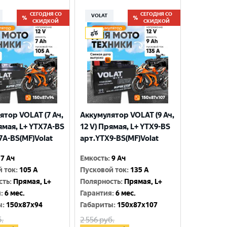
СЕГОДНЯ СО
СЕГОДНЯ СО
VOLAT
СКИДКОЙ
СКИДКОЙ
ятор VOLAT (7 Ач,
Аккумулятор VOLAT (9 Ач,
ямая, L+ YTX7A-BS
12 V) Прямая, L+ YTX9-BS
7A-BS(MF)Volat
арт.YTX9-BS(MF)Volat
7 Ач
Емкость
:
9 Ач
й ток
:
105 A
Пусковой ток
:
135 A
сть
:
Прямая, L+
Полярность
:
Прямая, L+
я
:
6 мес.
Гарантия
:
6 мес.
ы
:
150x87x94
Габариты
:
150x87x107
.
2 556
руб.