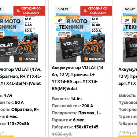
СЕГОДНЯ СО
СЕГОДНЯ СО
T
VOLAT
VOLAT
СКИДКОЙ
СКИДКОЙ
Аккумулятор VOLAT (14
лятор VOLAT (4 Ач,
Аккумул
Ач, 12 V) Прямая, L+
Обратная, R+ YTX4L-
12 V) Пр
YTX14-BS арт.YTX14-
.YTX4L-BS(MF)Volat
арт.YTX
BS(MF)Volat
ь
:
4 Ач
Емкость
:
Емкость
:
14 Ач
ой ток
:
50 A
Пусково
Пусковой ток
:
200 A
ость
:
Обратная, R+
Полярно
Полярность
:
Прямая, L+
ия
:
6 мес.
Гаранти
Гарантия
:
6 мес.
ты
:
113x70x86
Габарит
Габариты
:
150x87x145
уб.
2 106
руб
4 086
руб.