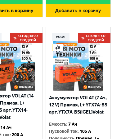
вить в корзину
Добавить в корзину
СЕГОДНЯ СО
СЕГОДНЯ СО
VOLAT
СКИДКОЙ
СКИДКОЙ
ятор VOLAT (14
Аккумулятор VOLAT (7 Ач,
) Прямая, L+
12 V) Прямая, L+ YTX7A-BS
S арт.YTX14-
арт.YTX7A-BS(iGEL)Volat
Volat
Емкость
:
7 Ач
14 Ач
Пусковой ток
:
105 A
й ток
:
200 A
Полярность
:
Прямая, L+