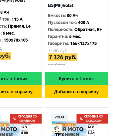
-4(MF)Volat
BS(MF)Volat
8 Ач
Емкость
:
30 Ач
й ток
:
115 A
Пусковой ток
:
400 A
сть
:
Прямая, L+
Полярность
:
Обратная, R+
я
:
6 мес.
Гарантия
:
6 мес.
ы
:
150x70x105
Габариты
:
166x127x175
.
7 596
руб.
руб.
7 326
руб.
при обмене
ить в 1 клик
Купить в 1 клик
вить в корзину
Добавить в корзину
СЕГОДНЯ СО
СЕГОДНЯ СО
VOLAT
СКИДКОЙ
СКИДКОЙ