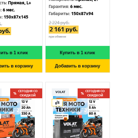
сть
:
Прямая, L+
Гарантия
:
6 мес.
я
:
6 мес.
Габариты
:
150x87x94
ы
:
150x87x145
2 224
руб.
.
2 161
руб.
руб.
при обмене
ить в 1 клик
Купить в 1 клик
вить в корзину
Добавить в корзину
СЕГОДНЯ СО
СЕГОДНЯ СО
VOLAT
СКИДКОЙ
СКИДКОЙ