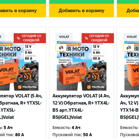
авить в корзину
Добавить в корзину
Доба
СЕГОДНЯ СО
СЕГОДНЯ СО
T
VOLAT
VOLAT
СКИДКОЙ
СКИДКОЙ
лятор VOLAT (5 Ач,
Аккумулятор VOLAT (4 Ач,
Аккумул
Выберите ваш город
Обратная, R+ YTX5L-
12 V) Обратная, R+ YTX4L-
Ач, 12 V
.YTX5L-
BS арт.YTX4L-
YTX14-B
L)Volat
BS(iGEL)Volat
BS(iGEL)
Великий Новгород
Санкт-Петербург
ь
:
5 Ач
Емкость
:
4 Ач
Емкость
:
Гатчина
Смоленск
ой ток
:
80 A
Пусковой ток
:
50 A
Пусково