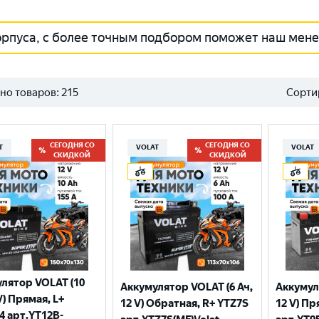
орпуса, с более точным подбором поможет наш мен
но товаров:
215
Сорти
СЕГОДНЯ СО
СЕГОДНЯ СО
T
VOLAT
VOLAT
СКИДКОЙ
СКИДКОЙ
лятор VOLAT (10
Аккумулятор VOLAT (6 Ач,
Аккумул
V) Прямая, L+
12 V) Обратная, R+ YTZ7S
12 V) Пр
4 арт.YT12B-