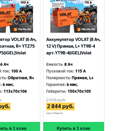
ятор VOLAT (6 Ач,
Аккумулятор VOLAT (8 Ач,
ратная, R+ YTZ7S
12 V) Прямая, L+ YT9B-4
S(iGEL)Volat
арт.YT9B-4(iGEL)Volat
6 Ач
Емкость
:
8 Ач
й ток
:
100 A
Пусковой ток
:
115 A
сть
:
Обратная, R+
Полярность
:
Прямая, L+
я
:
6 мес.
Гарантия
:
6 мес.
ы
:
113x70x106
Габариты
:
150x70x105
.
2 916
руб.
руб.
2 844
руб.
при обмене
ить в 1 клик
Купить в 1 клик