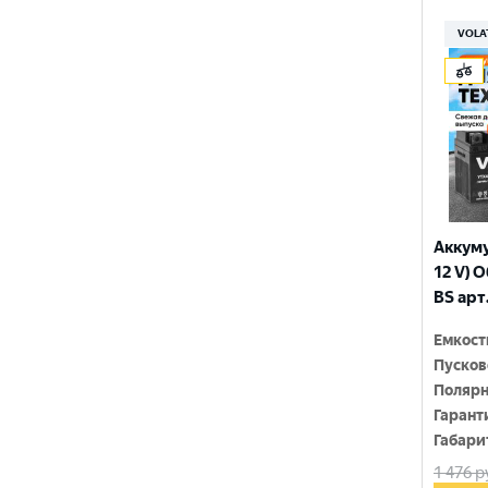
150x86x108
YTX9-BS
VOLA
150x86x110
YTZ10S
150x86x111
YTZ12S
150x86x130
YTZ14S-4
150x86x131
YTZ5S
150x86x145
YTZ7S
Аккуму
150x86x161
12 V) 
6N4-2A-4
BS арт
150x86x94
6N4-BS
Емкост
150x86x94
Пусков
150x87x105
Полярн
Гарант
150x87x107
Габари
1 476
р
150x87x110