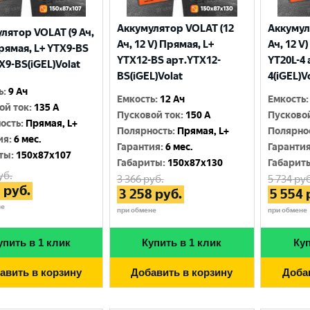
Аккумулятор VOLAT (12
Аккумул
лятор VOLAT (9 Ач,
Ач, 12 V) Прямая, L+
Ач, 12 V
Прямая, L+ YTX9-BS
YTX12-BS арт.YTX12-
YT20L-4 
X9-BS(iGEL)Volat
BS(iGEL)Volat
4(iGEL)V
ь
:
9 Ач
Емкость
:
12 Ач
Емкость
:
ой ток
:
135 A
Пусковой ток
:
150 A
Пусково
ость
:
Прямая, L+
Полярность
:
Прямая, L+
Полярно
ия
:
6 мес.
Гарантия
:
6 мес.
Гаранти
ты
:
150x87x107
Габариты
:
150x87x130
Габарит
уб.
3 366
руб.
5 734
руб
3
руб.
3 258
руб.
5 554
не
при обмене
при обмене
упить в 1 клик
Купить в 1 клик
Куп
авить в корзину
Добавить в корзину
Доба