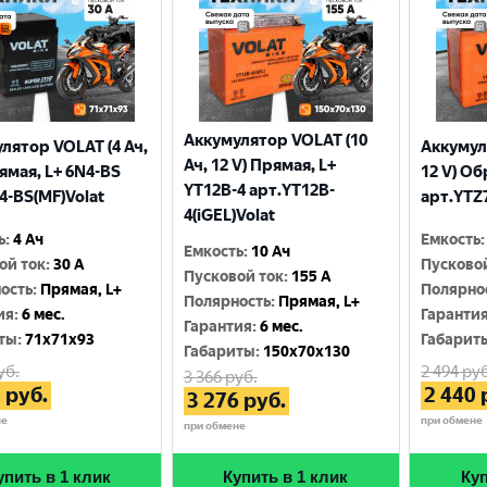
Аккумулятор VOLAT (10
лятор VOLAT (4 Ач,
Аккумул
Ач, 12 V) Прямая, L+
рямая, L+ 6N4-BS
12 V) Об
YT12B-4 арт.YT12B-
4-BS(MF)Volat
арт.YTZ7
4(iGEL)Volat
ь
:
4 Ач
Емкость
:
Емкость
:
10 Ач
ой ток
:
30 A
Пусково
Пусковой ток
:
155 A
ость
:
Прямая, L+
Полярно
Полярность
:
Прямая, L+
ия
:
6 мес.
Гаранти
Гарантия
:
6 мес.
ты
:
71x71x93
Габарит
Габариты
:
150x70x130
уб.
2 494
руб
3 366
руб.
0
руб.
2 440
3 276
руб.
не
при обмене
при обмене
упить в 1 клик
Купить в 1 клик
Куп