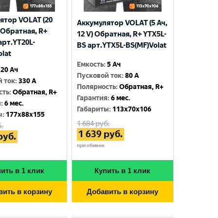
ятор VOLAT (20
Аккумулятор VOLAT (5 Ач,
) Обратная, R+
12 V) Обратная, R+ YTX5L-
арт.YT20L-
BS арт.YTX5L-BS(MF)Volat
olat
Емкость
:
5 Ач
20 Ач
Пусковой ток
:
80 A
й ток
:
330 A
Полярность
:
Обратная, R+
сть
:
Обратная, R+
Гарантия
:
6 мес.
я
:
6 мес.
Габариты
:
113x70x106
ы
:
177x88x155
1 684
руб.
.
1 639
руб.
руб.
при обмене
ить в 1 клик
Купить в 1 клик
вить в корзину
Добавить в корзину