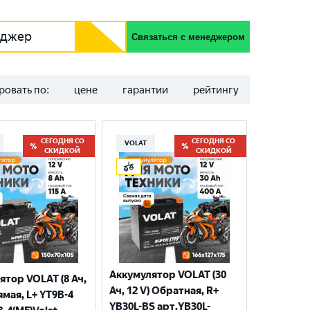
еджер
Связаться с менеджером
ровать по:
цене
гарантии
рейтингу
СЕГОДНЯ СО
СЕГОДНЯ СО
VOLAT
СКИДКОЙ
СКИДКОЙ
Аккумулятор VOLAT (30
ятор VOLAT (8 Ач,
Ач, 12 V) Обратная, R+
ямая, L+ YT9B-4
YB30L-BS арт.YB30L-