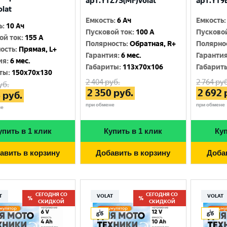
арт.YTZ7S(MF)Volat
арт.YT9B
olat
Емкость
:
6 Ач
Емкость
:
ь
:
10 Ач
Пусковой ток
:
100 A
Пусково
ой ток
:
155 A
Полярность
:
Обратная, R+
Полярно
ость
:
Прямая, L+
Гарантия
:
6 мес.
Гаранти
ия
:
6 мес.
Габариты
:
113x70x106
Габарит
ты
:
150x70x130
2 404
руб.
2 764
руб
уб.
2 350
руб.
2 692
6
руб.
при обмене
при обмене
не
упить в 1 клик
Купить в 1 клик
Куп
авить в корзину
Добавить в корзину
Доба
СЕГОДНЯ СО
СЕГОДНЯ СО
T
VOLAT
VOLAT
СКИДКОЙ
СКИДКОЙ