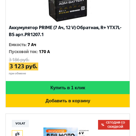
Аккумулятор PRIME (7 Ач, 12 V) Обратная, R+ YTX7L-
BS арт.PR1207.1
Емкость
:
7 Ач
Пусковой ток
:
170 A
3 186
руб.
3 123
руб.
при обмене
Купить в 1 клик
Добавить в корзину
СЕГОДНЯ СО
VOLAT
СКИДКОЙ