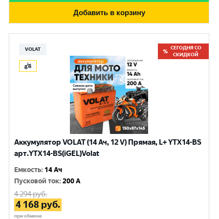
Добавить в корзину
СЕГОДНЯ СО
VOLAT
СКИДКОЙ
Аккумулятор VOLAT (14 Ач, 12 V) Прямая, L+ YTX14-BS
арт.YTX14-BS(iGEL)Volat
Емкость
:
14 Ач
Пусковой ток
:
200 A
4 294
руб.
4 168
руб.
при обмене