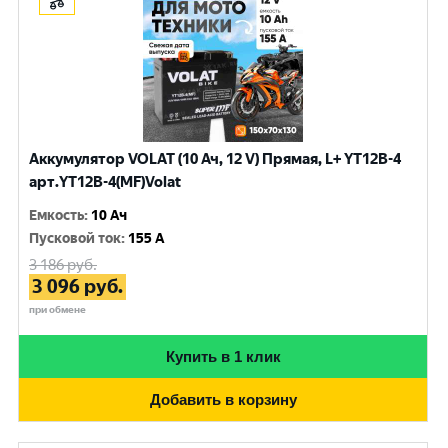
Аккумулятор VOLAT (10 Ач, 12 V) Прямая, L+ YT12B-4
арт.YT12B-4(MF)Volat
Емкость
:
10 Ач
Пусковой ток
:
155 A
3 186
руб.
3 096
руб.
при обмене
Купить в 1 клик
Добавить в корзину