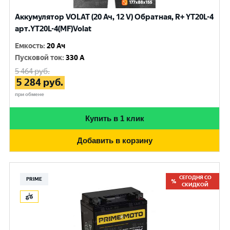
Аккумулятор VOLAT (20 Ач, 12 V) Обратная, R+ YT20L-4
арт.YT20L-4(MF)Volat
Емкость
:
20 Ач
Пусковой ток
:
330 A
5 464
руб.
5 284
руб.
при обмене
Купить в 1 клик
Добавить в корзину
СЕГОДНЯ СО
PRIME
СКИДКОЙ