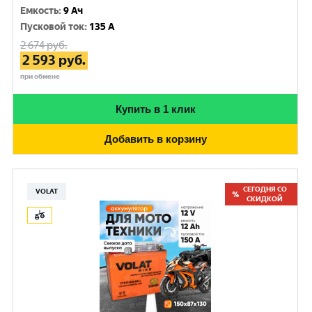
Емкость
:
9 Ач
Пусковой ток
:
135 A
2 674
руб.
2 593
руб.
при обмене
Купить в 1 клик
Добавить в корзину
СЕГОДНЯ СО
VOLAT
СКИДКОЙ