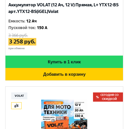
Аккумулятор VOLAT (12 Ач, 12 V) Прямая, L+ YTX12-BS
арт.YTX12-BS(iGEL)Volat
Емкость
:
12 Ач
Пусковой ток
:
150 A
3 366
руб.
3 258
руб.
при обмене
Купить в 1 клик
Добавить в корзину
СЕГОДНЯ СО
VOLAT
СКИДКОЙ