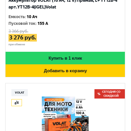
Аккумулятор VOLAT (10 Ач, 12 V) Прямая, L+ YT12B-4
арт.YT12B-4(iGEL)Volat
Емкость
:
10 Ач
Пусковой ток
:
155 A
3 366
руб.
3 276
руб.
при обмене
Купить в 1 клик
Добавить в корзину
СЕГОДНЯ СО
VOLAT
СКИДКОЙ