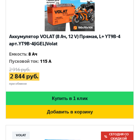
Аккумулятор VOLAT (8 Ач, 12 V) Прямая, L+ YT9B-4
арт.YT9B-4(iGEL)Volat
Емкость
:
8 Ач
Пусковой ток
:
115 A
2 916
руб.
2 844
руб.
при обмене
Купить в 1 клик
Добавить в корзину
СЕГОДНЯ СО
VOLAT
СКИДКОЙ