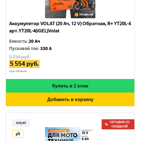
Аккумулятор VOLAT (20 Ач, 12 V) Обратная, R+ YT20L-4
арт.YT20L-4(iGEL)Volat
Емкость
:
20 Ач
Пусковой ток
:
330 A
5 734
руб.
5 554
руб.
при обмене
Купить в 1 клик
Добавить в корзину
СЕГОДНЯ СО
VOLAT
СКИДКОЙ