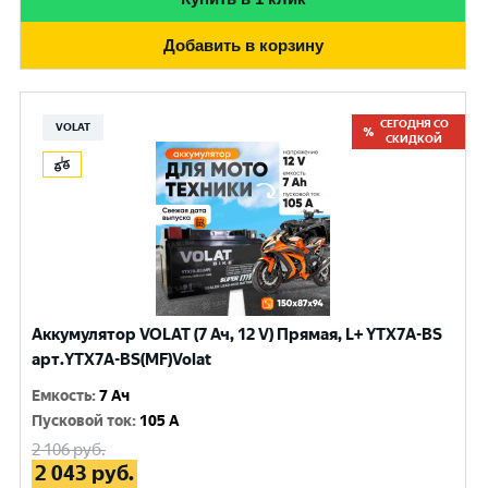
Добавить в корзину
СЕГОДНЯ СО
VOLAT
СКИДКОЙ
Аккумулятор VOLAT (7 Ач, 12 V) Прямая, L+ YTX7A-BS
арт.YTX7A-BS(MF)Volat
Емкость
:
7 Ач
Пусковой ток
:
105 A
2 106
руб.
2 043
руб.