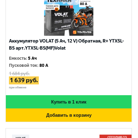
Аккумулятор VOLAT (5 Ач, 12 V) Обратная, R+ YTX5L-
BS арт.YTX5L-BS(MF)Volat
Емкость
:
5 Ач
Пусковой ток
:
80 A
1 684
руб.
1 639
руб.
при обмене
Купить в 1 клик
Добавить в корзину
СЕГОДНЯ СО