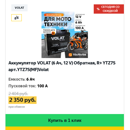
СЕГОДНЯ СО
VOLAT
СКИДКОЙ
Аккумулятор VOLAT (6 Ач, 12 V) Обратная, R+ YTZ7S
арт.YTZ7S(MF)Volat
Емкость
:
6 Ач
Пусковой ток
:
100 A
2 404
руб.
2 350
руб.
при обмене
Купить в 1 клик