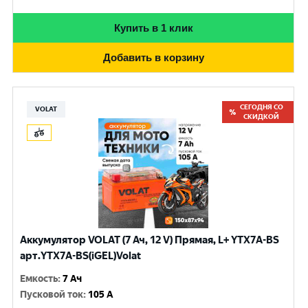
Купить в 1 клик
Добавить в корзину
СЕГОДНЯ СО
VOLAT
СКИДКОЙ
Аккумулятор VOLAT (7 Ач, 12 V) Прямая, L+ YTX7A-BS
арт.YTX7A-BS(iGEL)Volat
Емкость
:
7 Ач
Пусковой ток
:
105 A