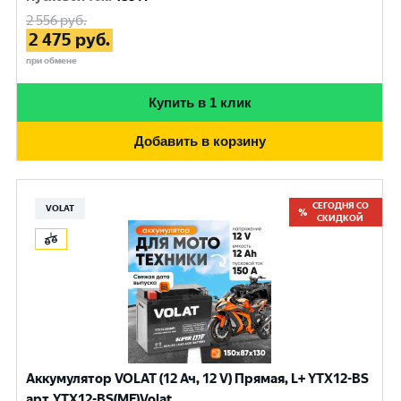
2 556
руб.
2 475
руб.
при обмене
Купить в 1 клик
Добавить в корзину
СЕГОДНЯ СО
VOLAT
СКИДКОЙ
Аккумулятор VOLAT (12 Ач, 12 V) Прямая, L+ YTX12-BS
арт.YTX12-BS(MF)Volat