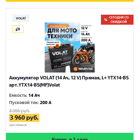
СЕГОДНЯ СО
VOLAT
СКИДКОЙ
Аккумулятор VOLAT (14 Ач, 12 V) Прямая, L+ YTX14-BS
арт.YTX14-BS(MF)Volat
Емкость
:
14 Ач
Пусковой ток
:
200 A
4 086
руб.
3 960
руб.
при обмене
Купить в 1 клик