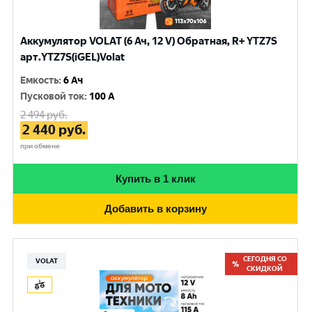
Аккумулятор VOLAT (6 Ач, 12 V) Обратная, R+ YTZ7S
арт.YTZ7S(iGEL)Volat
Емкость
:
6 Ач
Пусковой ток
:
100 A
2 494
руб.
2 440
руб.
при обмене
Купить в 1 клик
Добавить в корзину
СЕГОДНЯ СО
VOLAT
СКИДКОЙ