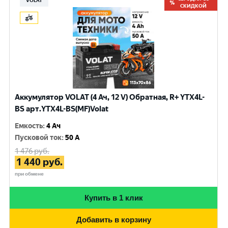
VOLAT
СКИДКОЙ
Аккумулятор VOLAT (4 Ач, 12 V) Обратная, R+ YTX4L-
BS арт.YTX4L-BS(MF)Volat
Емкость
:
4 Ач
Пусковой ток
:
50 A
1 476
руб.
1 440
руб.
при обмене
Купить в 1 клик
Добавить в корзину