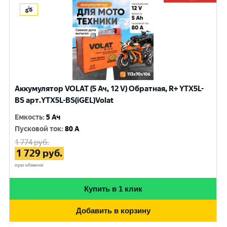
Аккумулятор VOLAT (5 Ач, 12 V) Обратная, R+ YTX5L-
BS арт.YTX5L-BS(iGEL)Volat
Емкость
:
5 Ач
Пусковой ток
:
80 A
1 774
руб.
1 729
руб.
при обмене
Купить в 1 клик
Добавить в корзину