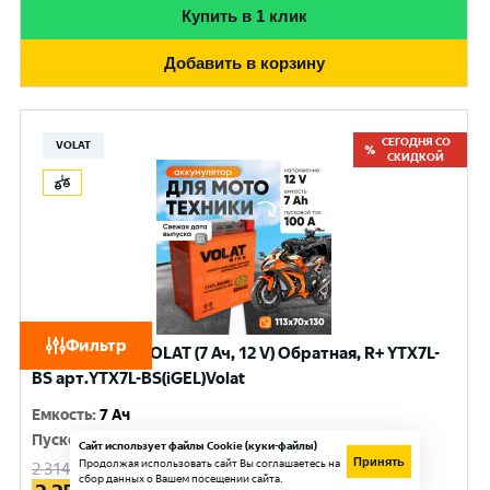
Купить в 1 клик
Добавить в корзину
СЕГОДНЯ СО
VOLAT
СКИДКОЙ
Фильтр
Аккумулятор VOLAT (7 Ач, 12 V) Обратная, R+ YTX7L-
BS арт.YTX7L-BS(iGEL)Volat
Емкость
:
7 Ач
Пусковой ток
:
100 A
Сайт использует файлы Cookie (куки-файлы)
Принять
Продолжая использовать сайт Вы соглашаетесь на
2 314
руб.
сбор данных о Вашем посещении сайта.