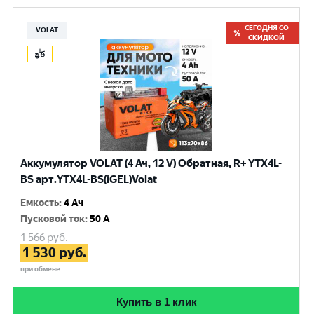
СЕГОДНЯ СО
VOLAT
СКИДКОЙ
Аккумулятор VOLAT (4 Ач, 12 V) Обратная, R+ YTX4L-
BS арт.YTX4L-BS(iGEL)Volat
Емкость
:
4 Ач
Пусковой ток
:
50 A
1 566
руб.
1 530
руб.
при обмене
Купить в 1 клик