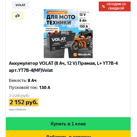
СЕГОДНЯ СО
VOLAT
СКИДКОЙ
Аккумулятор VOLAT (8 Ач, 12 V) Прямая, L+ YT7B-4
арт.YT7B-4(MF)Volat
Емкость
:
8 Ач
Пусковой ток
:
130 A
2 224
руб.
2 152
руб.
при обмене
Купить в 1 клик
Добавить в корзину