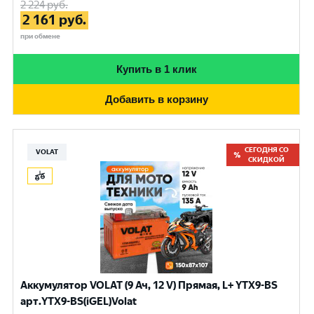
2 224
руб.
2 161
руб.
при обмене
Купить в 1 клик
Добавить в корзину
СЕГОДНЯ СО
VOLAT
СКИДКОЙ
Аккумулятор VOLAT (9 Ач, 12 V) Прямая, L+ YTX9-BS
арт.YTX9-BS(iGEL)Volat