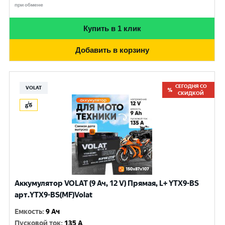
при обмене
Купить в 1 клик
Добавить в корзину
СЕГОДНЯ СО
VOLAT
СКИДКОЙ
Аккумулятор VOLAT (9 Ач, 12 V) Прямая, L+ YTX9-BS
арт.YTX9-BS(MF)Volat
Емкость
:
9 Ач
Пусковой ток
:
135 A