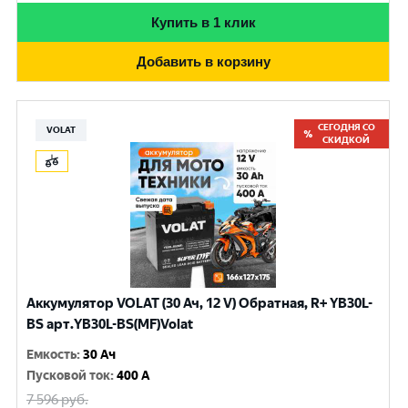
Купить в 1 клик
Добавить в корзину
СЕГОДНЯ СО
VOLAT
СКИДКОЙ
Аккумулятор VOLAT (30 Ач, 12 V) Обратная, R+ YB30L-
BS арт.YB30L-BS(MF)Volat
Емкость
:
30 Ач
Пусковой ток
:
400 A
7 596
руб.