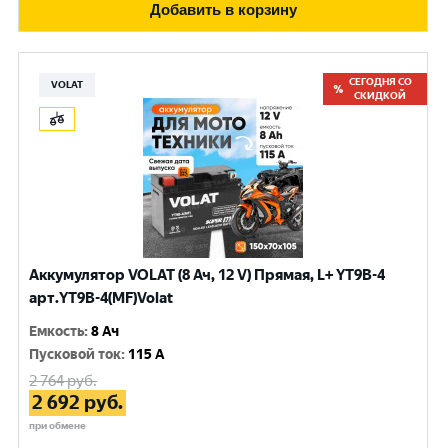
Добавить в корзину
СЕГОДНЯ СО
VOLAT
СКИДКОЙ
Аккумулятор VOLAT (8 Ач, 12 V) Прямая, L+ YT9B-4
арт.YT9B-4(MF)Volat
Емкость
:
8 Ач
Пусковой ток
:
115 A
2 764
руб.
2 692
руб.
при обмене