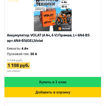
Аккумулятор VOLAT (4 Ач, 6 V) Прямая, L+ 6N4-BS
арт.6N4-BS(GEL)Volat
Емкость
:
4 Ач
Пусковой ток
:
30 A
1 144
руб.
1 108
руб.
при обмене
Купить в 1 клик
Добавить в корзину