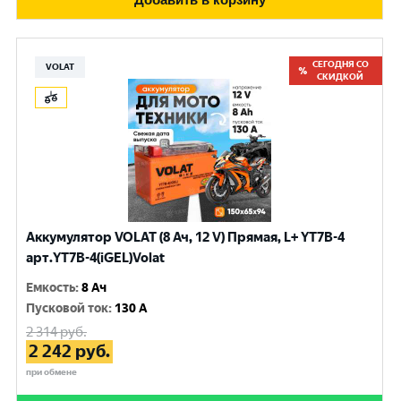
СЕГОДНЯ СО
VOLAT
СКИДКОЙ
Аккумулятор VOLAT (8 Ач, 12 V) Прямая, L+ YT7B-4
арт.YT7B-4(iGEL)Volat
Емкость
:
8 Ач
Пусковой ток
:
130 A
2 314
руб.
2 242
руб.
при обмене