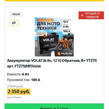
СЕГОДНЯ СО
VOLAT
СКИДКОЙ
Аккумулятор VOLAT (6 Ач, 12 V) Обратная, R+ YTZ7S
арт.YTZ7S(MF)Volat
Емкость
:
6 Ач
Пусковой ток
:
100 A
2 404
руб.
2 350
руб.
при обмене
Купить в 1 клик