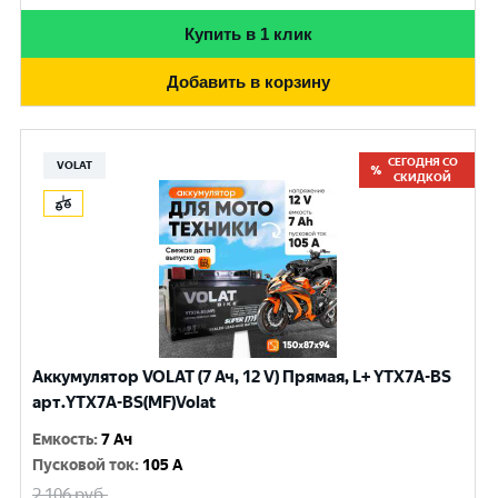
Купить в 1 клик
Добавить в корзину
СЕГОДНЯ СО
VOLAT
СКИДКОЙ
Аккумулятор VOLAT (7 Ач, 12 V) Прямая, L+ YTX7A-BS
арт.YTX7A-BS(MF)Volat
Емкость
:
7 Ач
Пусковой ток
:
105 A
2 106
руб.