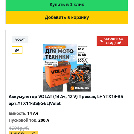
Купить в 1 клик
Добавить в корзину
СЕГОДНЯ СО
VOLAT
СКИДКОЙ
Аккумулятор VOLAT (14 Ач, 12 V) Прямая, L+ YTX14-BS
арт.YTX14-BS(iGEL)Volat
Емкость
:
14 Ач
Пусковой ток
:
200 A
4 294
руб.