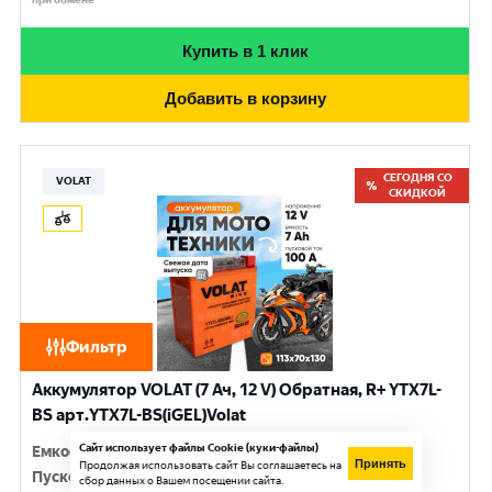
Купить в 1 клик
Добавить в корзину
СЕГОДНЯ СО
VOLAT
СКИДКОЙ
Фильтр
Аккумулятор VOLAT (7 Ач, 12 V) Обратная, R+ YTX7L-
BS арт.YTX7L-BS(iGEL)Volat
Сайт использует файлы Cookie (куки-файлы)
Емкость
:
7 Ач
Принять
Продолжая использовать сайт Вы соглашаетесь на
Пусковой ток
:
100 A
сбор данных о Вашем посещении сайта.