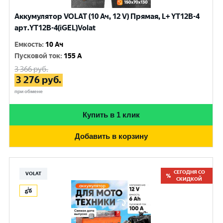
Аккумулятор VOLAT (10 Ач, 12 V) Прямая, L+ YT12B-4
арт.YT12B-4(iGEL)Volat
Емкость
:
10 Ач
Пусковой ток
:
155 A
3 366
руб.
3 276
руб.
при обмене
Купить в 1 клик
Добавить в корзину
СЕГОДНЯ СО
VOLAT
СКИДКОЙ