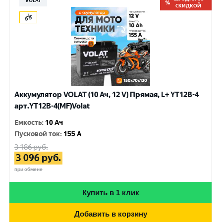
VOLAT
СКИДКОЙ
Аккумулятор VOLAT (10 Ач, 12 V) Прямая, L+ YT12B-4
арт.YT12B-4(MF)Volat
Емкость
:
10 Ач
Пусковой ток
:
155 A
3 186
руб.
3 096
руб.
при обмене
Купить в 1 клик
Добавить в корзину