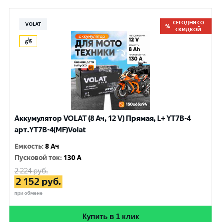
СЕГОДНЯ СО
VOLAT
СКИДКОЙ
Аккумулятор VOLAT (8 Ач, 12 V) Прямая, L+ YT7B-4
арт.YT7B-4(MF)Volat
Емкость
:
8 Ач
Пусковой ток
:
130 A
2 224
руб.
2 152
руб.
при обмене
Купить в 1 клик