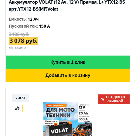
Аккумулятор VOLAT (12 Ач, 12 V) Прямая, L+ YTX12-BS
арт.YTX12-BS(MF)Volat
Емкость
:
12 Ач
Пусковой ток
:
150 A
3 186
руб.
3 078
руб.
при обмене
Купить в 1 клик
Добавить в корзину
СЕГОДНЯ СО
VOLAT
СКИДКОЙ