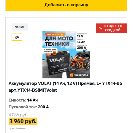
Добавить в корзину
СЕГОДНЯ СО
VOLAT
СКИДКОЙ
Аккумулятор VOLAT (14 Ач, 12 V) Прямая, L+ YTX14-BS
арт.YTX14-BS(MF)Volat
Емкость
:
14 Ач
Пусковой ток
:
200 A
4 086
руб.
3 960
руб.
при обмене