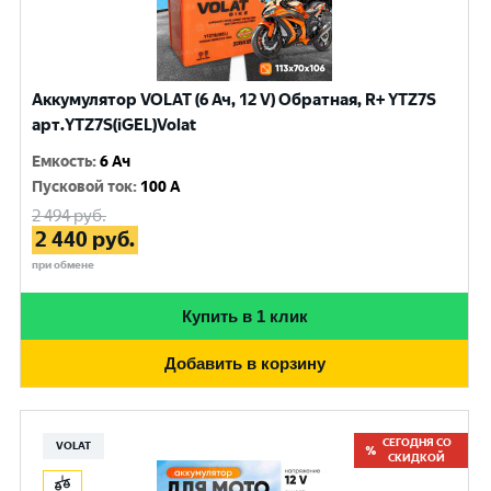
Аккумулятор VOLAT (6 Ач, 12 V) Обратная, R+ YTZ7S
арт.YTZ7S(iGEL)Volat
Емкость
:
6 Ач
Пусковой ток
:
100 A
2 494
руб.
2 440
руб.
при обмене
Купить в 1 клик
Добавить в корзину
СЕГОДНЯ СО
VOLAT
СКИДКОЙ