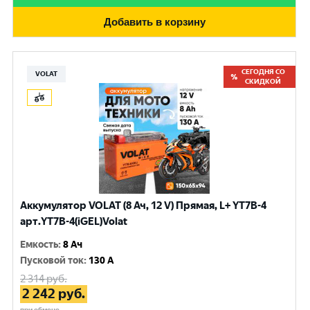
Добавить в корзину
СЕГОДНЯ СО
VOLAT
СКИДКОЙ
Аккумулятор VOLAT (8 Ач, 12 V) Прямая, L+ YT7B-4
арт.YT7B-4(iGEL)Volat
Емкость
:
8 Ач
Пусковой ток
:
130 A
2 314
руб.
2 242
руб.
при обмене