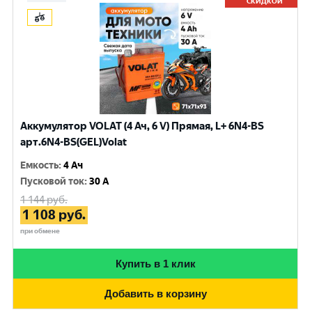
СКИДКОЙ
Аккумулятор VOLAT (4 Ач, 6 V) Прямая, L+ 6N4-BS
арт.6N4-BS(GEL)Volat
Емкость
:
4 Ач
Пусковой ток
:
30 A
1 144
руб.
1 108
руб.
при обмене
Купить в 1 клик
Добавить в корзину