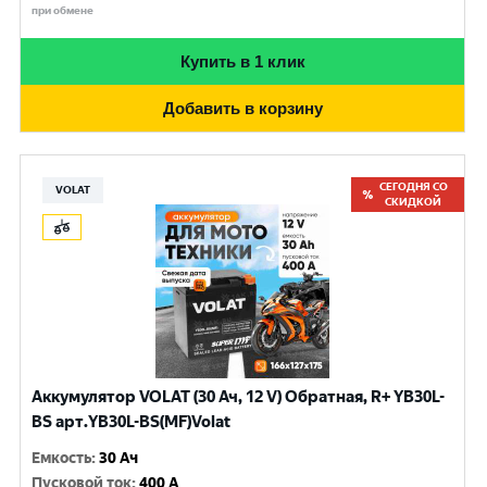
при обмене
Купить в 1 клик
Добавить в корзину
СЕГОДНЯ СО
VOLAT
СКИДКОЙ
Аккумулятор VOLAT (30 Ач, 12 V) Обратная, R+ YB30L-
BS арт.YB30L-BS(MF)Volat
Емкость
:
30 Ач
Пусковой ток
:
400 A