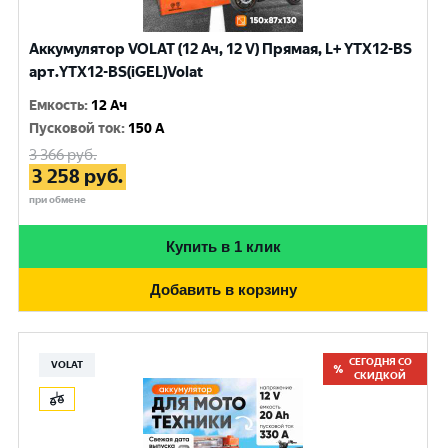
Аккумулятор VOLAT (12 Ач, 12 V) Прямая, L+ YTX12-BS
арт.YTX12-BS(iGEL)Volat
Емкость
:
12 Ач
Пусковой ток
:
150 A
3 366
руб.
3 258
руб.
при обмене
Купить в 1 клик
Добавить в корзину
СЕГОДНЯ СО
VOLAT
СКИДКОЙ