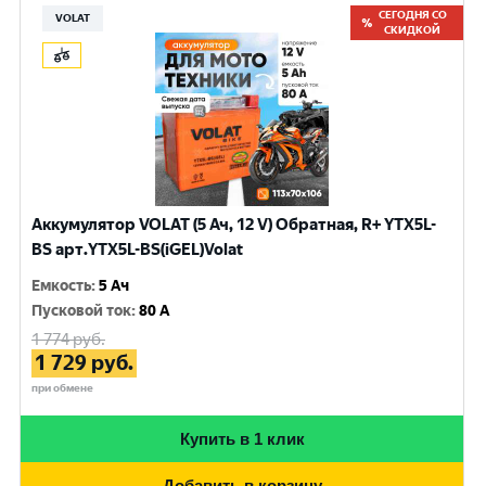
СЕГОДНЯ СО
VOLAT
СКИДКОЙ
Аккумулятор VOLAT (5 Ач, 12 V) Обратная, R+ YTX5L-
BS арт.YTX5L-BS(iGEL)Volat
Емкость
:
5 Ач
Пусковой ток
:
80 A
1 774
руб.
1 729
руб.
при обмене
Купить в 1 клик
Добавить в корзину