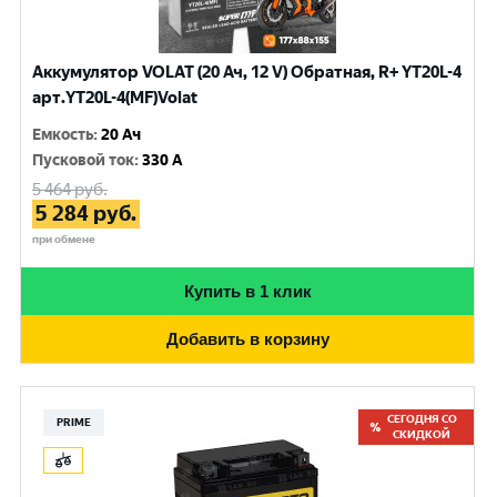
Аккумулятор VOLAT (20 Ач, 12 V) Обратная, R+ YT20L-4
арт.YT20L-4(MF)Volat
Емкость
:
20 Ач
Пусковой ток
:
330 A
5 464
руб.
5 284
руб.
при обмене
Купить в 1 клик
Добавить в корзину
СЕГОДНЯ СО
PRIME
СКИДКОЙ