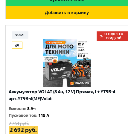
Добавить в корзину
СЕГОДНЯ СО
VOLAT
СКИДКОЙ
Аккумулятор VOLAT (8 Ач, 12 V) Прямая, L+ YT9B-4
арт.YT9B-4(MF)Volat
Емкость
:
8 Ач
Пусковой ток
:
115 A
2 764
руб.
2 692
руб.