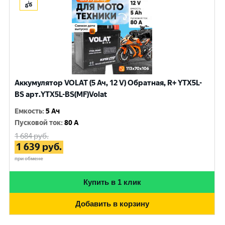
Аккумулятор VOLAT (5 Ач, 12 V) Обратная, R+ YTX5L-
BS арт.YTX5L-BS(MF)Volat
Емкость
:
5 Ач
Пусковой ток
:
80 A
1 684
руб.
1 639
руб.
при обмене
Купить в 1 клик
Добавить в корзину