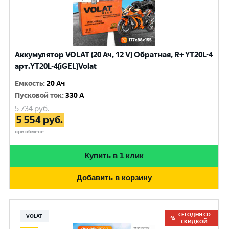
Аккумулятор VOLAT (20 Ач, 12 V) Обратная, R+ YT20L-4
арт.YT20L-4(iGEL)Volat
Емкость
:
20 Ач
Пусковой ток
:
330 A
5 734
руб.
5 554
руб.
при обмене
Купить в 1 клик
Добавить в корзину
СЕГОДНЯ СО
VOLAT
СКИДКОЙ