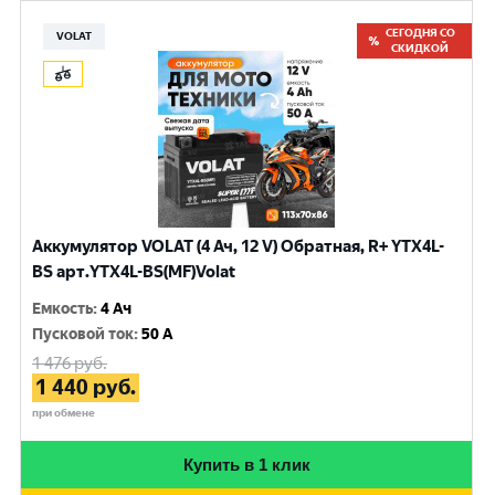
СЕГОДНЯ СО
VOLAT
СКИДКОЙ
Аккумулятор VOLAT (4 Ач, 12 V) Обратная, R+ YTX4L-
BS арт.YTX4L-BS(MF)Volat
Емкость
:
4 Ач
Пусковой ток
:
50 A
1 476
руб.
1 440
руб.
при обмене
Купить в 1 клик