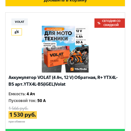
СЕГОДНЯ СО
VOLAT
СКИДКОЙ
Аккумулятор VOLAT (4 Ач, 12 V) Обратная, R+ YTX4L-
BS арт.YTX4L-BS(iGEL)Volat
Емкость
:
4 Ач
Пусковой ток
:
50 A
1 566
руб.
1 530
руб.
при обмене