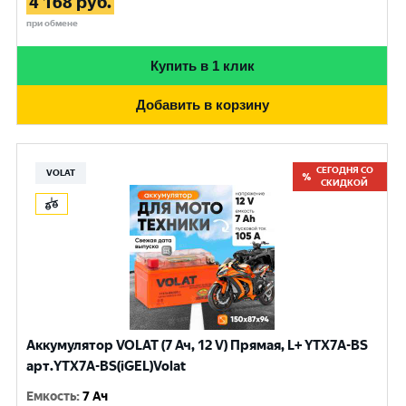
4 168
руб.
при обмене
Купить в 1 клик
Добавить в корзину
СЕГОДНЯ СО
VOLAT
СКИДКОЙ
Аккумулятор VOLAT (7 Ач, 12 V) Прямая, L+ YTX7A-BS
арт.YTX7A-BS(iGEL)Volat
Емкость
:
7 Ач