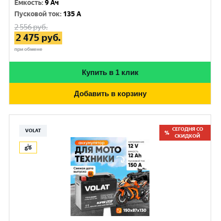
Емкость
:
9 Ач
Пусковой ток
:
135 A
2 556
руб.
2 475
руб.
при обмене
Купить в 1 клик
Добавить в корзину
СЕГОДНЯ СО
VOLAT
СКИДКОЙ