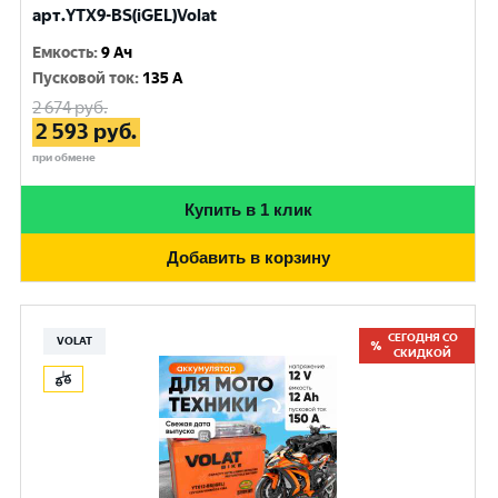
арт.YTX9-BS(iGEL)Volat
Емкость
:
9 Ач
Пусковой ток
:
135 A
2 674
руб.
2 593
руб.
при обмене
Купить в 1 клик
Добавить в корзину
СЕГОДНЯ СО
VOLAT
СКИДКОЙ