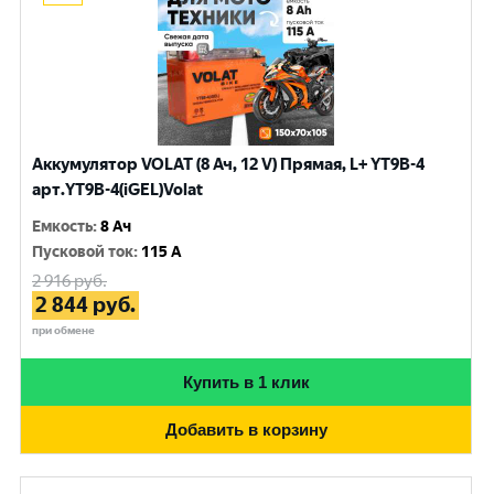
Аккумулятор VOLAT (8 Ач, 12 V) Прямая, L+ YT9B-4
арт.YT9B-4(iGEL)Volat
Емкость
:
8 Ач
Пусковой ток
:
115 A
2 916
руб.
2 844
руб.
при обмене
Купить в 1 клик
Добавить в корзину