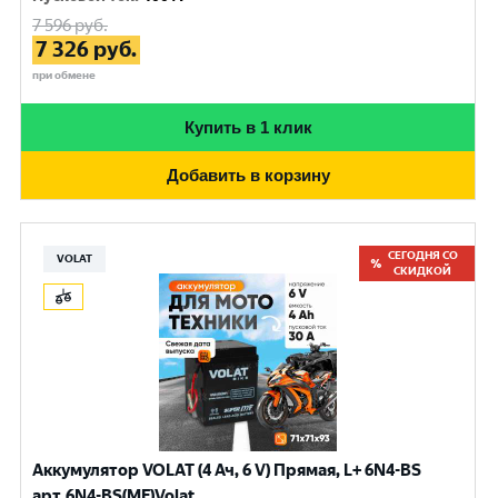
7 596
руб.
7 326
руб.
при обмене
Купить в 1 клик
Добавить в корзину
СЕГОДНЯ СО
VOLAT
СКИДКОЙ
Аккумулятор VOLAT (4 Ач, 6 V) Прямая, L+ 6N4-BS
арт.6N4-BS(MF)Volat