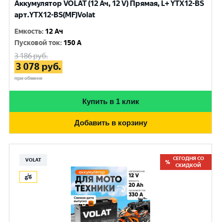
Аккумулятор VOLAT (12 Ач, 12 V) Прямая, L+ YTX12-BS
арт.YTX12-BS(MF)Volat
Емкость
:
12 Ач
Пусковой ток
:
150 A
3 186
руб.
3 078
руб.
при обмене
Купить в 1 клик
Добавить в корзину
СЕГОДНЯ СО
VOLAT
СКИДКОЙ