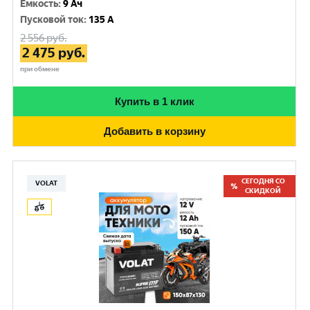
Емкость
:
9 Ач
Пусковой ток
:
135 A
2 556
руб.
2 475
руб.
при обмене
Купить в 1 клик
Добавить в корзину
СЕГОДНЯ СО
VOLAT
СКИДКОЙ