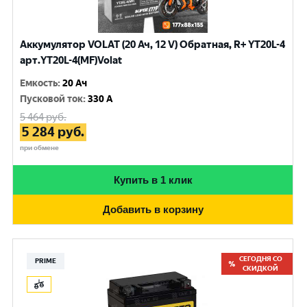
Аккумулятор VOLAT (20 Ач, 12 V) Обратная, R+ YT20L-4
арт.YT20L-4(MF)Volat
Емкость
:
20 Ач
Пусковой ток
:
330 A
5 464
руб.
5 284
руб.
при обмене
Купить в 1 клик
Добавить в корзину
СЕГОДНЯ СО
PRIME
СКИДКОЙ