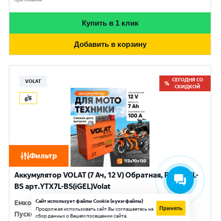
Купить в 1 клик
Добавить в корзину
СЕГОДНЯ СО
VOLAT
СКИДКОЙ
Фильтр
Аккумулятор VOLAT (7 Ач, 12 V) Обратная, R+ YTX7L-
BS арт.YTX7L-BS(iGEL)Volat
Сайт использует файлы Cookie (куки-файлы)
Емкость
:
7 Ач
Принять
Продолжая использовать сайт Вы соглашаетесь на
Пусковой ток
:
100 A
сбор данных о Вашем посещении сайта.