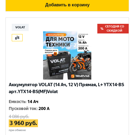
Добавить в корзину
СЕГОДНЯ СО
VOLAT
СКИДКОЙ
Аккумулятор VOLAT (14 Ач, 12 V) Прямая, L+ YTX14-BS
арт.YTX14-BS(MF)Volat
Емкость
:
14 Ач
Пусковой ток
:
200 A
4 086
руб.
3 960
руб.
при обмене