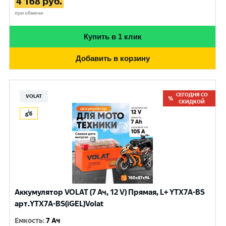
4 168
руб.
при обмене
Купить в 1 клик
Добавить в корзину
СЕГОДНЯ СО
VOLAT
СКИДКОЙ
Аккумулятор VOLAT (7 Ач, 12 V) Прямая, L+ YTX7A-BS
арт.YTX7A-BS(iGEL)Volat
Емкость
:
7 Ач