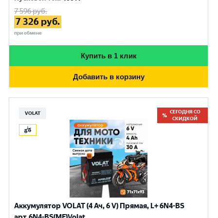
7 596
руб.
7 326
руб.
при обмене
Купить в 1 клик
Добавить в корзину
СЕГОДНЯ СО
VOLAT
СКИДКОЙ
Аккумулятор VOLAT (4 Ач, 6 V) Прямая, L+ 6N4-BS
арт.6N4-BS(MF)Volat