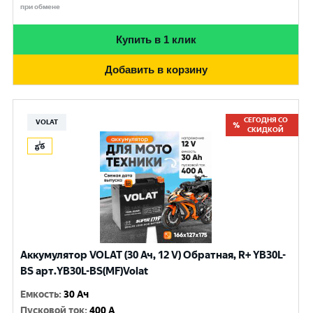
при обмене
Купить в 1 клик
Добавить в корзину
СЕГОДНЯ СО
VOLAT
СКИДКОЙ
Аккумулятор VOLAT (30 Ач, 12 V) Обратная, R+ YB30L-
BS арт.YB30L-BS(MF)Volat
Емкость
:
30 Ач
Пусковой ток
:
400 A