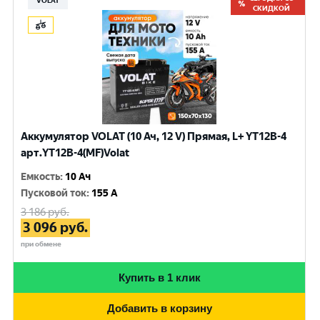
VOLAT
СКИДКОЙ
Аккумулятор VOLAT (10 Ач, 12 V) Прямая, L+ YT12B-4
арт.YT12B-4(MF)Volat
Емкость
:
10 Ач
Пусковой ток
:
155 A
3 186
руб.
3 096
руб.
при обмене
Купить в 1 клик
Добавить в корзину