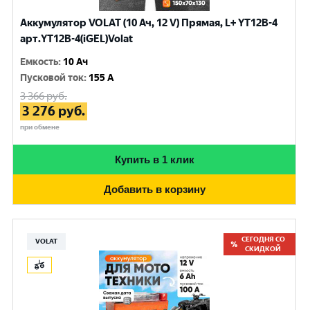
Аккумулятор VOLAT (10 Ач, 12 V) Прямая, L+ YT12B-4
арт.YT12B-4(iGEL)Volat
Емкость
:
10 Ач
Пусковой ток
:
155 A
3 366
руб.
3 276
руб.
при обмене
Купить в 1 клик
Добавить в корзину
СЕГОДНЯ СО
VOLAT
СКИДКОЙ