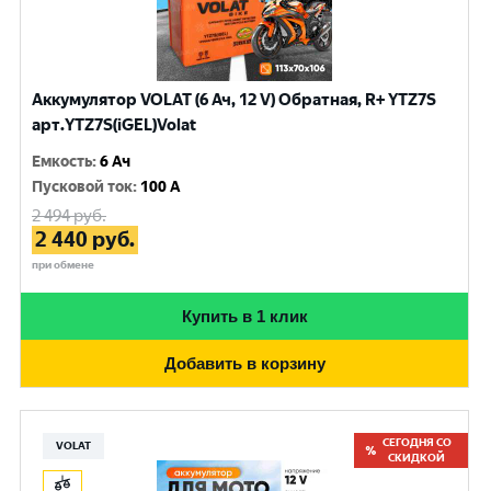
Аккумулятор VOLAT (6 Ач, 12 V) Обратная, R+ YTZ7S
арт.YTZ7S(iGEL)Volat
Емкость
:
6 Ач
Пусковой ток
:
100 A
2 494
руб.
2 440
руб.
при обмене
Купить в 1 клик
Добавить в корзину
СЕГОДНЯ СО
VOLAT
СКИДКОЙ