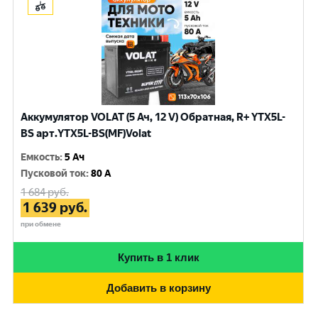
Аккумулятор VOLAT (5 Ач, 12 V) Обратная, R+ YTX5L-
BS арт.YTX5L-BS(MF)Volat
Емкость
:
5 Ач
Пусковой ток
:
80 A
1 684
руб.
1 639
руб.
при обмене
Купить в 1 клик
Добавить в корзину