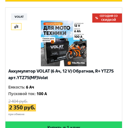
СЕГОДНЯ СО
VOLAT
СКИДКОЙ
Аккумулятор VOLAT (6 Ач, 12 V) Обратная, R+ YTZ7S
арт.YTZ7S(MF)Volat
Емкость
:
6 Ач
Пусковой ток
:
100 A
2 404
руб.
2 350
руб.
при обмене
Купить в 1 клик