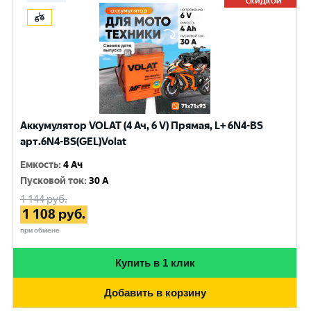
СКИДКОЙ
Аккумулятор VOLAT (4 Ач, 6 V) Прямая, L+ 6N4-BS
арт.6N4-BS(GEL)Volat
Емкость
:
4 Ач
Пусковой ток
:
30 A
1 144
руб.
1 108
руб.
при обмене
Купить в 1 клик
Добавить в корзину