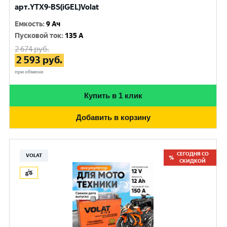
арт.YTX9-BS(iGEL)Volat
Емкость
:
9 Ач
Пусковой ток
:
135 A
2 674
руб.
2 593
руб.
при обмене
Купить в 1 клик
Добавить в корзину
СЕГОДНЯ СО
VOLAT
СКИДКОЙ