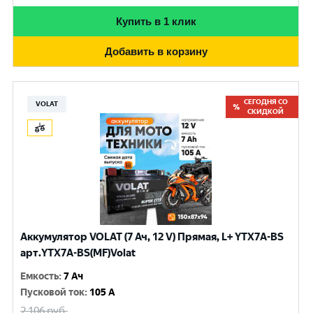
Купить в 1 клик
Добавить в корзину
СЕГОДНЯ СО
VOLAT
СКИДКОЙ
Аккумулятор VOLAT (7 Ач, 12 V) Прямая, L+ YTX7A-BS
арт.YTX7A-BS(MF)Volat
Емкость
:
7 Ач
Пусковой ток
:
105 A
2 106
руб.