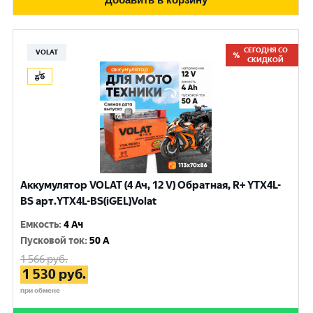
СЕГОДНЯ СО
VOLAT
СКИДКОЙ
Аккумулятор VOLAT (4 Ач, 12 V) Обратная, R+ YTX4L-
BS арт.YTX4L-BS(iGEL)Volat
Емкость
:
4 Ач
Пусковой ток
:
50 A
1 566
руб.
1 530
руб.
при обмене