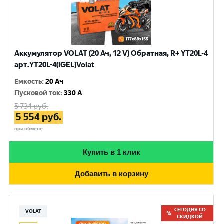
Аккумулятор VOLAT (20 Ач, 12 V) Обратная, R+ YT20L-4
арт.YT20L-4(iGEL)Volat
Емкость
:
20 Ач
Пусковой ток
:
330 A
5 734
руб.
5 554
руб.
при обмене
Купить в 1 клик
Добавить в корзину
СЕГОДНЯ СО
VOLAT
СКИДКОЙ