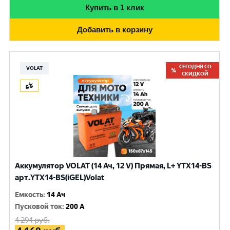
Купить в 1 клик
Добавить в корзину
СЕГОДНЯ СО
VOLAT
СКИДКОЙ
Аккумулятор VOLAT (14 Ач, 12 V) Прямая, L+ YTX14-BS
арт.YTX14-BS(iGEL)Volat
Емкость
:
14 Ач
Пусковой ток
:
200 A
4 294
руб.