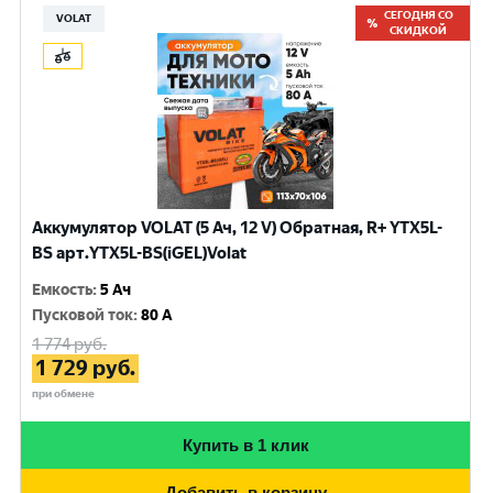
СЕГОДНЯ СО
VOLAT
СКИДКОЙ
Аккумулятор VOLAT (5 Ач, 12 V) Обратная, R+ YTX5L-
BS арт.YTX5L-BS(iGEL)Volat
Емкость
:
5 Ач
Пусковой ток
:
80 A
1 774
руб.
1 729
руб.
при обмене
Купить в 1 клик
Добавить в корзину