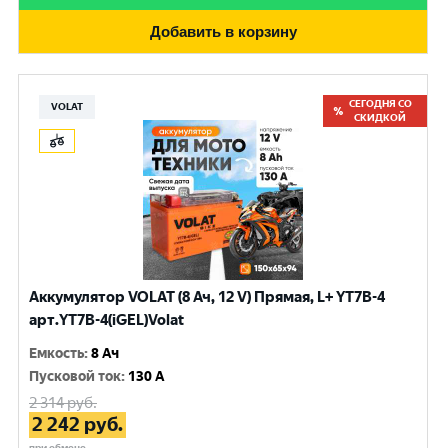
Добавить в корзину
СЕГОДНЯ СО
VOLAT
СКИДКОЙ
Аккумулятор VOLAT (8 Ач, 12 V) Прямая, L+ YT7B-4
арт.YT7B-4(iGEL)Volat
Емкость
:
8 Ач
Пусковой ток
:
130 A
2 314
руб.
2 242
руб.
при обмене