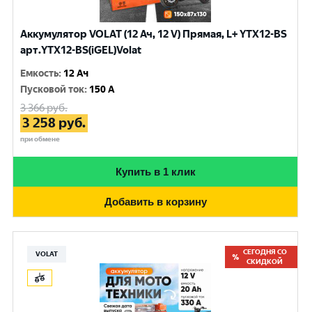
Аккумулятор VOLAT (12 Ач, 12 V) Прямая, L+ YTX12-BS
арт.YTX12-BS(iGEL)Volat
Емкость
:
12 Ач
Пусковой ток
:
150 A
3 366
руб.
3 258
руб.
при обмене
Купить в 1 клик
Добавить в корзину
СЕГОДНЯ СО
VOLAT
СКИДКОЙ