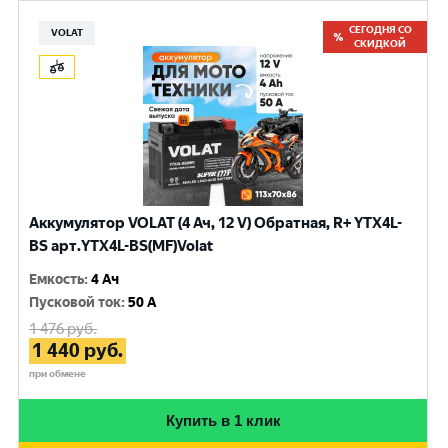
СЕГОДНЯ СО
VOLAT
СКИДКОЙ
Аккумулятор VOLAT (4 Ач, 12 V) Обратная, R+ YTX4L-
BS арт.YTX4L-BS(MF)Volat
Емкость
:
4 Ач
Пусковой ток
:
50 A
1 476
руб.
1 440
руб.
при обмене
Купить в 1 клик