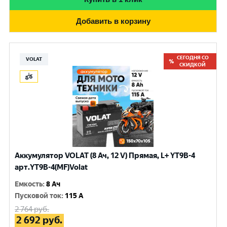
Добавить в корзину
СЕГОДНЯ СО
VOLAT
СКИДКОЙ
Аккумулятор VOLAT (8 Ач, 12 V) Прямая, L+ YT9B-4
арт.YT9B-4(MF)Volat
Емкость
:
8 Ач
Пусковой ток
:
115 A
2 764
руб.
2 692
руб.