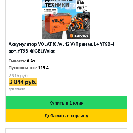
Аккумулятор VOLAT (8 Ач, 12 V) Прямая, L+ YT9B-4
арт.YT9B-4(iGEL)Volat
Емкость
:
8 Ач
Пусковой ток
:
115 A
2 916
руб.
2 844
руб.
при обмене
Купить в 1 клик
Добавить в корзину