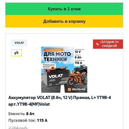
Купить в 1 клик
Добавить в корзину
СЕГОДНЯ СО
VOLAT
СКИДКОЙ
Аккумулятор VOLAT (8 Ач, 12 V) Прямая, L+ YT9B-4
арт.YT9B-4(MF)Volat
Емкость
:
8 Ач
Пусковой ток
:
115 A
2 764
руб.