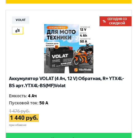
СЕГОДНЯ СО
VOLAT
СКИДКОЙ
Аккумулятор VOLAT (4 Ач, 12 V) Обратная, R+ YTX4L-
BS арт.YTX4L-BS(MF)Volat
Емкость
:
4 Ач
Пусковой ток
:
50 A
1 476
руб.
1 440
руб.
при обмене