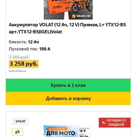
Аккумулятор VOLAT (12 Ач, 12 V) Прямая, L+ YTX12-BS
арт.YTX12-BS(iGEL)Volat
Емкость
:
12 Ач
Пусковой ток
:
150 A
3 366
руб.
3 258
руб.
при обмене
Купить в 1 клик
Добавить в корзину
СЕГОДНЯ СО
VOLAT
СКИДКОЙ