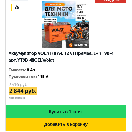
СКИДКОЙ
Аккумулятор VOLAT (8 Ач, 12 V) Прямая, L+ YT9B-4
арт.YT9B-4(iGEL)Volat
Емкость
:
8 Ач
Пусковой ток
:
115 A
2 916
руб.
2 844
руб.
при обмене
Купить в 1 клик
Добавить в корзину