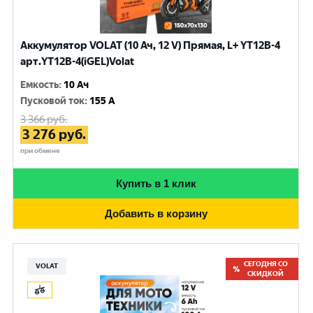
Аккумулятор VOLAT (10 Ач, 12 V) Прямая, L+ YT12B-4
арт.YT12B-4(iGEL)Volat
Емкость
:
10 Ач
Пусковой ток
:
155 A
3 366
руб.
3 276
руб.
при обмене
Купить в 1 клик
Добавить в корзину
СЕГОДНЯ СО
VOLAT
СКИДКОЙ