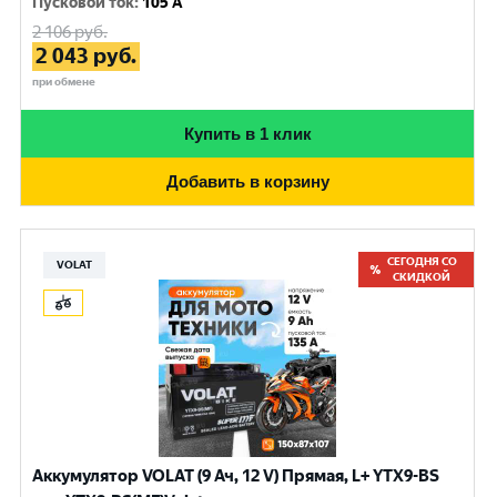
Пусковой ток
:
105 A
2 106
руб.
2 043
руб.
при обмене
Купить в 1 клик
Добавить в корзину
СЕГОДНЯ СО
VOLAT
СКИДКОЙ
Аккумулятор VOLAT (9 Ач, 12 V) Прямая, L+ YTX9-BS