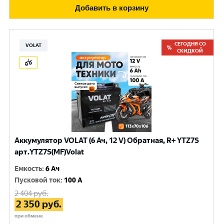
Добавить в корзину
СЕГОДНЯ СО
VOLAT
СКИДКОЙ
Аккумулятор VOLAT (6 Ач, 12 V) Обратная, R+ YTZ7S
арт.YTZ7S(MF)Volat
Емкость
:
6 Ач
Пусковой ток
:
100 A
2 404
руб.
2 350
руб.
при обмене