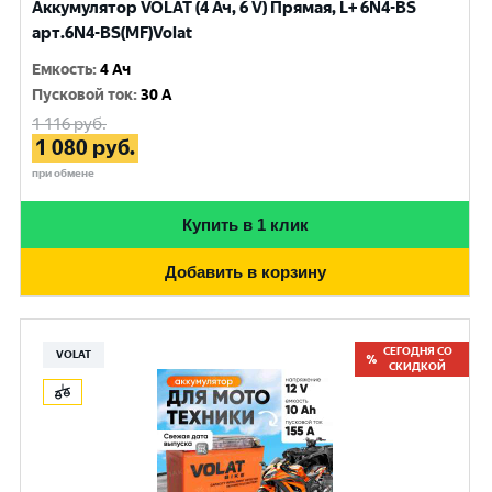
Аккумулятор VOLAT (4 Ач, 6 V) Прямая, L+ 6N4-BS
арт.6N4-BS(MF)Volat
Емкость
:
4 Ач
Пусковой ток
:
30 A
1 116
руб.
1 080
руб.
при обмене
Купить в 1 клик
Добавить в корзину
СЕГОДНЯ СО
VOLAT
СКИДКОЙ