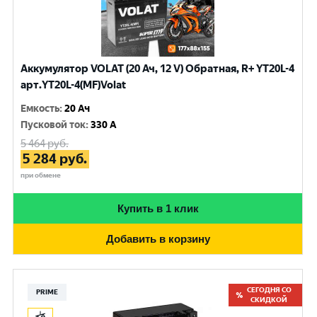
Аккумулятор VOLAT (20 Ач, 12 V) Обратная, R+ YT20L-4
арт.YT20L-4(MF)Volat
Емкость
:
20 Ач
Пусковой ток
:
330 A
5 464
руб.
5 284
руб.
при обмене
Купить в 1 клик
Добавить в корзину
СЕГОДНЯ СО
PRIME
СКИДКОЙ