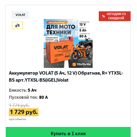
СЕГОДНЯ СО
VOLAT
СКИДКОЙ
Аккумулятор VOLAT (5 Ач, 12 V) Обратная, R+ YTX5L-
BS арт.YTX5L-BS(iGEL)Volat
Емкость
:
5 Ач
Пусковой ток
:
80 A
1 774
руб.
1 729
руб.
при обмене
Купить в 1 клик