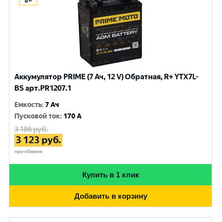
Аккумулятор PRIME (7 Ач, 12 V) Обратная, R+ YTX7L-
BS арт.PR1207.1
Емкость
:
7 Ач
Пусковой ток
:
170 A
3 186
руб.
3 123
руб.
при обмене
Купить в 1 клик
Добавить в корзину