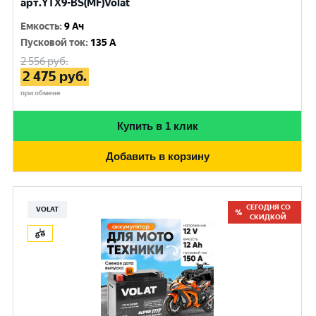
арт.YTX9-BS(MF)Volat
Емкость
:
9 Ач
Пусковой ток
:
135 A
2 556
руб.
2 475
руб.
при обмене
Купить в 1 клик
Добавить в корзину
СЕГОДНЯ СО
VOLAT
СКИДКОЙ