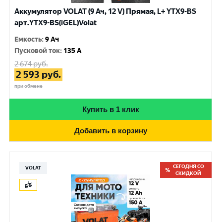
Аккумулятор VOLAT (9 Ач, 12 V) Прямая, L+ YTX9-BS
арт.YTX9-BS(iGEL)Volat
Емкость
:
9 Ач
Пусковой ток
:
135 A
2 674
руб.
2 593
руб.
при обмене
Купить в 1 клик
Добавить в корзину
СЕГОДНЯ СО
VOLAT
СКИДКОЙ