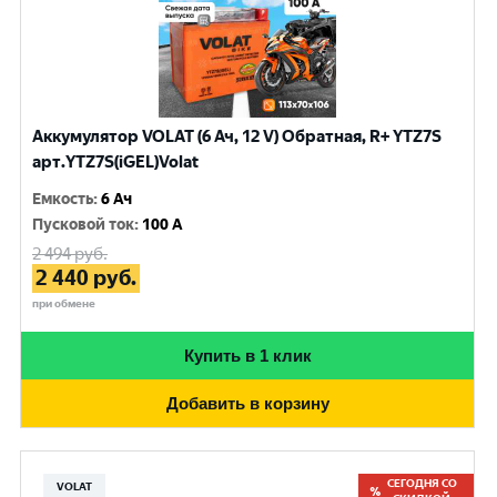
Аккумулятор VOLAT (6 Ач, 12 V) Обратная, R+ YTZ7S
арт.YTZ7S(iGEL)Volat
Емкость
:
6 Ач
Пусковой ток
:
100 A
2 494
руб.
2 440
руб.
при обмене
Купить в 1 клик
Добавить в корзину
СЕГОДНЯ СО
VOLAT