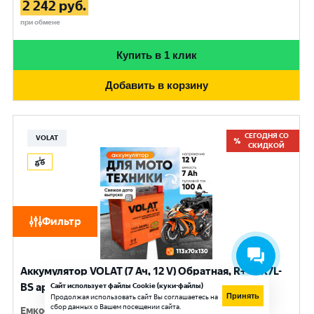
2 242
руб.
при обмене
Купить в 1 клик
Добавить в корзину
СЕГОДНЯ СО
VOLAT
СКИДКОЙ
Фильтр
Аккумулятор VOLAT (7 Ач, 12 V) Обратная, R+ YTX7L-
BS арт.YTX7L-BS(iGEL)Volat
Сайт использует файлы Cookie (куки-файлы)
Принять
Продолжая использовать сайт Вы соглашаетесь на
сбор данных о Вашем посещении сайта.
Емкость
:
7 Ач