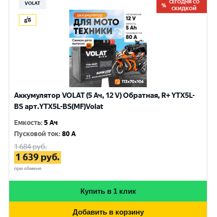
СЕГОДНЯ СО
VOLAT
СКИДКОЙ
Аккумулятор VOLAT (5 Ач, 12 V) Обратная, R+ YTX5L-
BS арт.YTX5L-BS(MF)Volat
Емкость
:
5 Ач
Пусковой ток
:
80 A
1 684
руб.
1 639
руб.
при обмене
Купить в 1 клик
Добавить в корзину