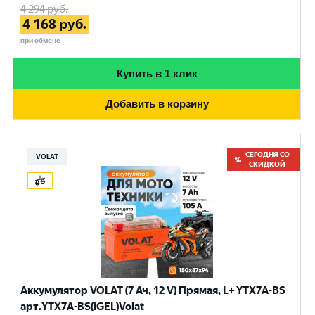
4 294
руб.
4 168
руб.
при обмене
Купить в 1 клик
Добавить в корзину
СЕГОДНЯ СО
VOLAT
СКИДКОЙ
Аккумулятор VOLAT (7 Ач, 12 V) Прямая, L+ YTX7A-BS
арт.YTX7A-BS(iGEL)Volat