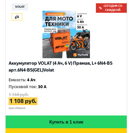
СЕГОДНЯ СО
VOLAT
СКИДКОЙ
Аккумулятор VOLAT (4 Ач, 6 V) Прямая, L+ 6N4-BS
арт.6N4-BS(GEL)Volat
Емкость
:
4 Ач
Пусковой ток
:
30 A
1 144
руб.
1 108
руб.
при обмене
Купить в 1 клик