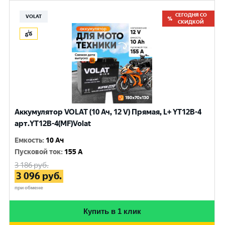
СЕГОДНЯ СО
VOLAT
СКИДКОЙ
Аккумулятор VOLAT (10 Ач, 12 V) Прямая, L+ YT12B-4
арт.YT12B-4(MF)Volat
Емкость
:
10 Ач
Пусковой ток
:
155 A
3 186
руб.
3 096
руб.
при обмене
Купить в 1 клик