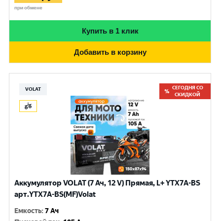
при обмене
Купить в 1 клик
Добавить в корзину
СЕГОДНЯ СО
VOLAT
СКИДКОЙ
Аккумулятор VOLAT (7 Ач, 12 V) Прямая, L+ YTX7A-BS
арт.YTX7A-BS(MF)Volat
Емкость
:
7 Ач