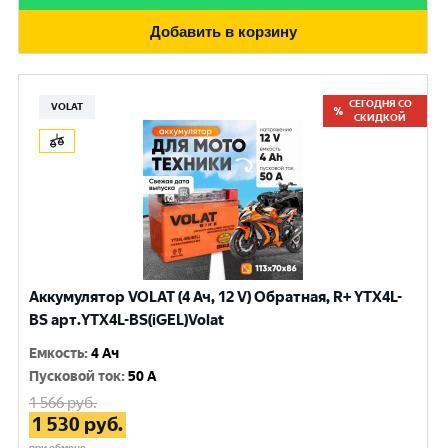
Добавить в корзину
СЕГОДНЯ СО
VOLAT
СКИДКОЙ
Аккумулятор VOLAT (4 Ач, 12 V) Обратная, R+ YTX4L-
BS арт.YTX4L-BS(iGEL)Volat
Емкость
:
4 Ач
Пусковой ток
:
50 A
1 566
руб.
1 530
руб.
при обмене