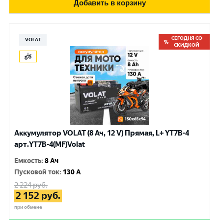
Добавить в корзину
СЕГОДНЯ СО
VOLAT
СКИДКОЙ
Аккумулятор VOLAT (8 Ач, 12 V) Прямая, L+ YT7B-4
арт.YT7B-4(MF)Volat
Емкость
:
8 Ач
Пусковой ток
:
130 A
2 224
руб.
2 152
руб.
при обмене