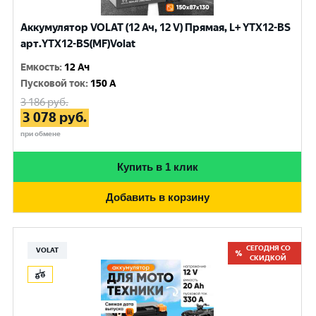
Аккумулятор VOLAT (12 Ач, 12 V) Прямая, L+ YTX12-BS
арт.YTX12-BS(MF)Volat
Емкость
:
12 Ач
Пусковой ток
:
150 A
3 186
руб.
3 078
руб.
при обмене
Купить в 1 клик
Добавить в корзину
СЕГОДНЯ СО
VOLAT
СКИДКОЙ