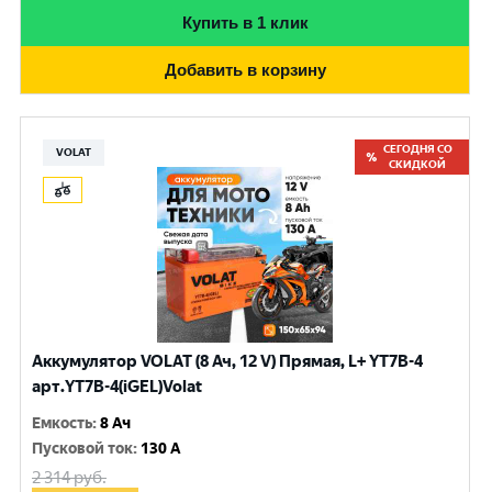
Купить в 1 клик
Добавить в корзину
СЕГОДНЯ СО
VOLAT
СКИДКОЙ
Аккумулятор VOLAT (8 Ач, 12 V) Прямая, L+ YT7B-4
арт.YT7B-4(iGEL)Volat
Емкость
:
8 Ач
Пусковой ток
:
130 A
2 314
руб.