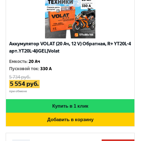
Аккумулятор VOLAT (20 Ач, 12 V) Обратная, R+ YT20L-4
арт.YT20L-4(iGEL)Volat
Емкость
:
20 Ач
Пусковой ток
:
330 A
5 734
руб.
5 554
руб.
при обмене
Купить в 1 клик
Добавить в корзину