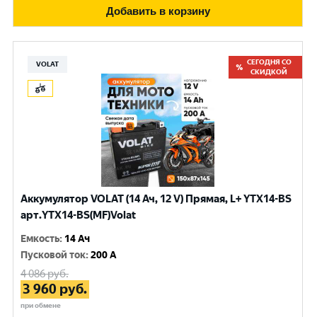
Добавить в корзину
СЕГОДНЯ СО
VOLAT
СКИДКОЙ
Аккумулятор VOLAT (14 Ач, 12 V) Прямая, L+ YTX14-BS
арт.YTX14-BS(MF)Volat
Емкость
:
14 Ач
Пусковой ток
:
200 A
4 086
руб.
3 960
руб.
при обмене