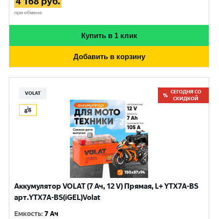
4 168
руб.
при обмене
Купить в 1 клик
Добавить в корзину
СЕГОДНЯ СО
VOLAT
СКИДКОЙ
Аккумулятор VOLAT (7 Ач, 12 V) Прямая, L+ YTX7A-BS
арт.YTX7A-BS(iGEL)Volat
Емкость
:
7 Ач