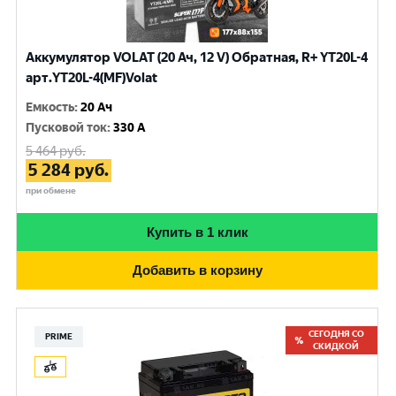
Аккумулятор VOLAT (20 Ач, 12 V) Обратная, R+ YT20L-4
арт.YT20L-4(MF)Volat
Емкость
:
20 Ач
Пусковой ток
:
330 A
5 464
руб.
5 284
руб.
при обмене
Купить в 1 клик
Добавить в корзину
СЕГОДНЯ СО
PRIME
СКИДКОЙ