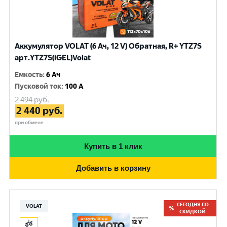
Аккумулятор VOLAT (6 Ач, 12 V) Обратная, R+ YTZ7S
арт.YTZ7S(iGEL)Volat
Емкость
:
6 Ач
Пусковой ток
:
100 A
2 494
руб.
2 440
руб.
при обмене
Купить в 1 клик
Добавить в корзину
СЕГОДНЯ СО
VOLAT
СКИДКОЙ