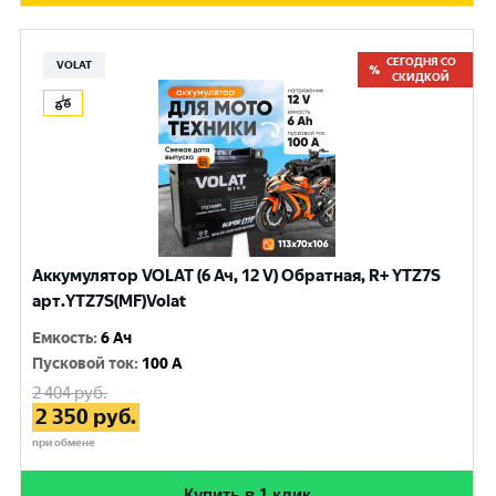
СЕГОДНЯ СО
VOLAT
СКИДКОЙ
Аккумулятор VOLAT (6 Ач, 12 V) Обратная, R+ YTZ7S
арт.YTZ7S(MF)Volat
Емкость
:
6 Ач
Пусковой ток
:
100 A
2 404
руб.
2 350
руб.
при обмене
Купить в 1 клик