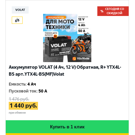
СЕГОДНЯ СО
VOLAT
СКИДКОЙ
Аккумулятор VOLAT (4 Ач, 12 V) Обратная, R+ YTX4L-
BS арт.YTX4L-BS(MF)Volat
Емкость
:
4 Ач
Пусковой ток
:
50 A
1 476
руб.
1 440
руб.
при обмене
Купить в 1 клик