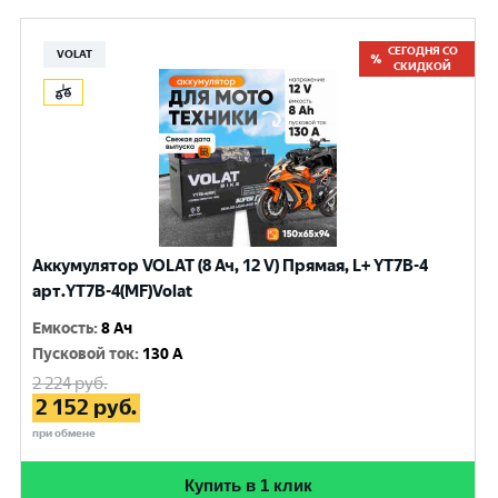
СЕГОДНЯ СО
VOLAT
СКИДКОЙ
Аккумулятор VOLAT (8 Ач, 12 V) Прямая, L+ YT7B-4
арт.YT7B-4(MF)Volat
Емкость
:
8 Ач
Пусковой ток
:
130 A
2 224
руб.
2 152
руб.
при обмене
Купить в 1 клик