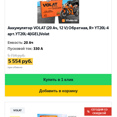
Аккумулятор VOLAT (20 Ач, 12 V) Обратная, R+ YT20L-4
арт.YT20L-4(iGEL)Volat
Емкость
:
20 Ач
Пусковой ток
:
330 A
5 734
руб.
5 554
руб.
при обмене
Купить в 1 клик
Добавить в корзину
СЕГОДНЯ СО
VOLAT
СКИДКОЙ