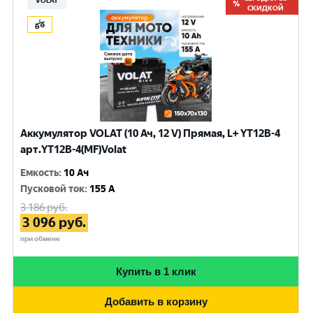
VOLAT
СКИДКОЙ
Аккумулятор VOLAT (10 Ач, 12 V) Прямая, L+ YT12B-4
арт.YT12B-4(MF)Volat
Емкость
:
10 Ач
Пусковой ток
:
155 A
3 186
руб.
3 096
руб.
при обмене
Купить в 1 клик
Добавить в корзину