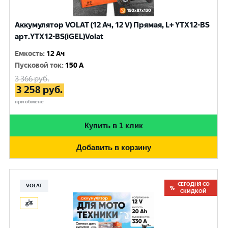
Аккумулятор VOLAT (12 Ач, 12 V) Прямая, L+ YTX12-BS
арт.YTX12-BS(iGEL)Volat
Емкость
:
12 Ач
Пусковой ток
:
150 A
3 366
руб.
3 258
руб.
при обмене
Купить в 1 клик
Добавить в корзину
СЕГОДНЯ СО
VOLAT
СКИДКОЙ