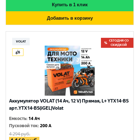
Купить в 1 клик
Добавить в корзину
СЕГОДНЯ СО
VOLAT
СКИДКОЙ
Аккумулятор VOLAT (14 Ач, 12 V) Прямая, L+ YTX14-BS
арт.YTX14-BS(iGEL)Volat
Емкость
:
14 Ач
Пусковой ток
:
200 A
4 294
руб.