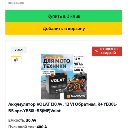
при обмене
Купить в 1 клик
Добавить в корзину
СЕГОДНЯ СО
VOLAT
СКИДКОЙ
Аккумулятор VOLAT (30 Ач, 12 V) Обратная, R+ YB30L-
BS арт.YB30L-BS(MF)Volat
Емкость
:
30 Ач
Пусковой ток
:
400 A