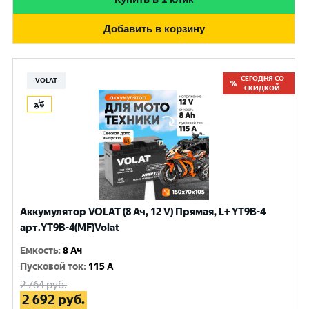
Добавить в корзину
СЕГОДНЯ СО
VOLAT
СКИДКОЙ
Аккумулятор VOLAT (8 Ач, 12 V) Прямая, L+ YT9B-4
арт.YT9B-4(MF)Volat
Емкость
:
8 Ач
Пусковой ток
:
115 A
2 764
руб.
2 692
руб.