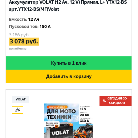
Аккумулятор VOLAT (12 Ач, 12 V) Прямая, L+ YTX12-BS
арт.YTX12-BS(MF)Volat
Емкость
:
12 Ач
Пусковой ток
:
150 A
3 186
руб.
3 078
руб.
при обмене
Купить в 1 клик
Добавить в корзину
СЕГОДНЯ СО
VOLAT
СКИДКОЙ