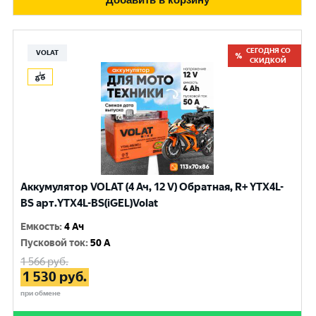
СЕГОДНЯ СО
VOLAT
СКИДКОЙ
Аккумулятор VOLAT (4 Ач, 12 V) Обратная, R+ YTX4L-
BS арт.YTX4L-BS(iGEL)Volat
Емкость
:
4 Ач
Пусковой ток
:
50 A
1 566
руб.
1 530
руб.
при обмене