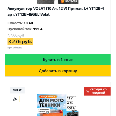
Аккумулятор VOLAT (10 Ач, 12 V) Прямая, L+ YT12B-4
арт.YT12B-4(iGEL)Volat
Емкость
:
10 Ач
Пусковой ток
:
155 A
3 366
руб.
3 276
руб.
при обмене
Купить в 1 клик
Добавить в корзину
СЕГОДНЯ СО
VOLAT
СКИДКОЙ