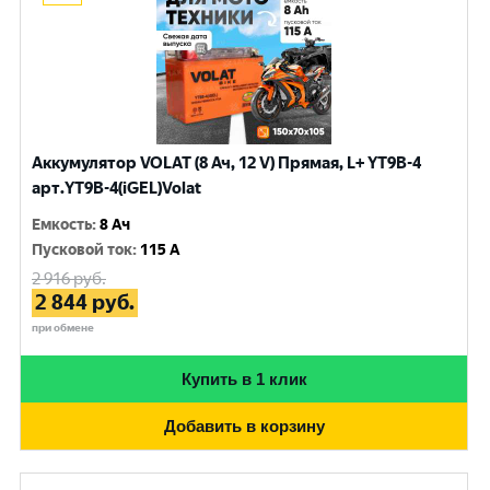
Аккумулятор VOLAT (8 Ач, 12 V) Прямая, L+ YT9B-4
арт.YT9B-4(iGEL)Volat
Емкость
:
8 Ач
Пусковой ток
:
115 A
2 916
руб.
2 844
руб.
при обмене
Купить в 1 клик
Добавить в корзину