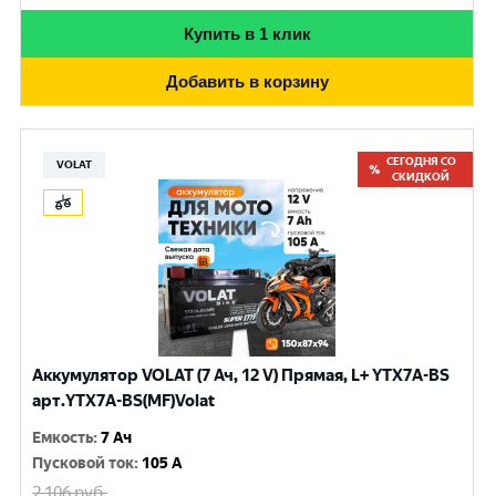
Купить в 1 клик
Добавить в корзину
СЕГОДНЯ СО
VOLAT
СКИДКОЙ
Аккумулятор VOLAT (7 Ач, 12 V) Прямая, L+ YTX7A-BS
арт.YTX7A-BS(MF)Volat
Емкость
:
7 Ач
Пусковой ток
:
105 A
2 106
руб.