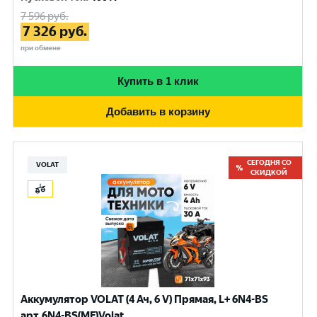
7 596
руб.
7 326
руб.
при обмене
Купить в 1 клик
Добавить в корзину
СЕГОДНЯ СО
VOLAT
СКИДКОЙ
Аккумулятор VOLAT (4 Ач, 6 V) Прямая, L+ 6N4-BS
арт.6N4-BS(MF)Volat