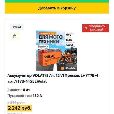
Добавить в корзину
СЕГОДНЯ СО
VOLAT
СКИДКОЙ
Аккумулятор VOLAT (8 Ач, 12 V) Прямая, L+ YT7B-4
арт.YT7B-4(iGEL)Volat
Емкость
:
8 Ач
Пусковой ток
:
130 A
2 314
руб.
2 242
руб.
при обмене