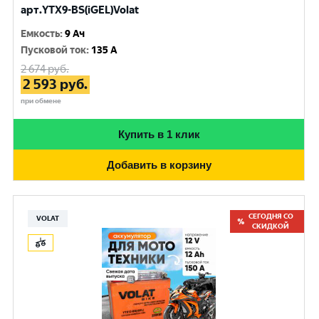
арт.YTX9-BS(iGEL)Volat
Емкость
:
9 Ач
Пусковой ток
:
135 A
2 674
руб.
2 593
руб.
при обмене
Купить в 1 клик
Добавить в корзину
СЕГОДНЯ СО
VOLAT
СКИДКОЙ