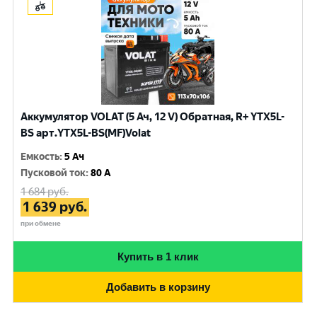
Аккумулятор VOLAT (5 Ач, 12 V) Обратная, R+ YTX5L-
BS арт.YTX5L-BS(MF)Volat
Емкость
:
5 Ач
Пусковой ток
:
80 A
1 684
руб.
1 639
руб.
при обмене
Купить в 1 клик
Добавить в корзину