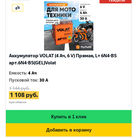
СКИДКОЙ
Аккумулятор VOLAT (4 Ач, 6 V) Прямая, L+ 6N4-BS
арт.6N4-BS(GEL)Volat
Емкость
:
4 Ач
Пусковой ток
:
30 A
1 144
руб.
1 108
руб.
при обмене
Купить в 1 клик
Добавить в корзину