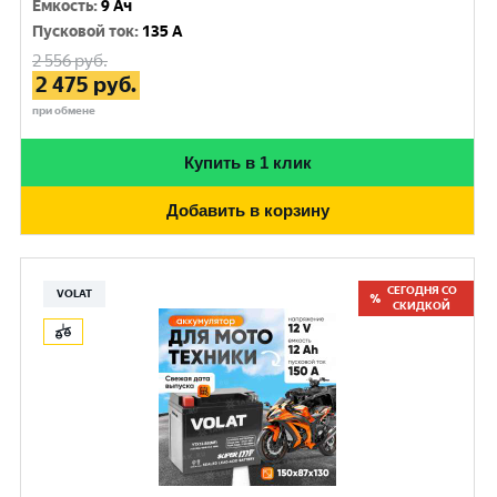
Емкость
:
9 Ач
Пусковой ток
:
135 A
2 556
руб.
2 475
руб.
при обмене
Купить в 1 клик
Добавить в корзину
СЕГОДНЯ СО
VOLAT
СКИДКОЙ