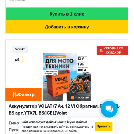
Купить в 1 клик
Добавить в корзину
СЕГОДНЯ СО
VOLAT
СКИДКОЙ
Фильтр
Аккумулятор VOLAT (7 Ач, 12 V) Обратная, R+ YTX7L-
BS арт.YTX7L-BS(iGEL)Volat
Сайт использует файлы Cookie (куки-файлы)
Емкость
:
7 Ач
Принять
Продолжая использовать сайт Вы соглашаетесь на
Пусковой ток
:
100 A
сбор данных о Вашем посещении сайта.