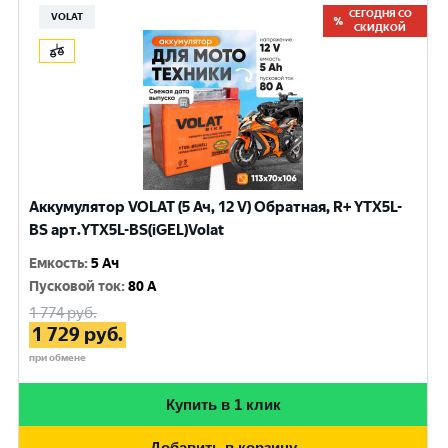
СЕГОДНЯ СО
VOLAT
СКИДКОЙ
Аккумулятор VOLAT (5 Ач, 12 V) Обратная, R+ YTX5L-
BS арт.YTX5L-BS(iGEL)Volat
Емкость
:
5 Ач
Пусковой ток
:
80 A
1 774
руб.
1 729
руб.
при обмене
Купить в 1 клик
Добавить в корзину