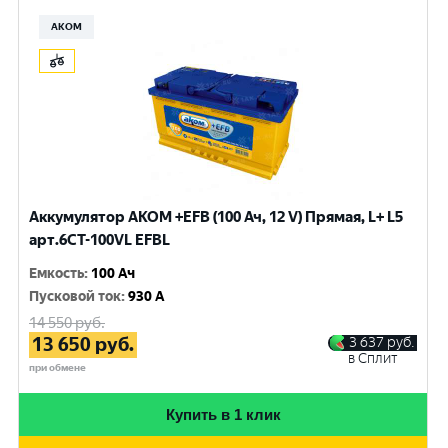
АКОМ
Аккумулятор AKOM +EFB (100 Ач, 12 V) Прямая, L+ L5
арт.6СТ-100VL EFBL
Емкость
:
100 Ач
Пусковой ток
:
930 A
14 550
руб.
13 650
руб.
3 637
руб.
в Сплит
при обмене
Купить в 1 клик