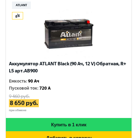
ATLANT
Аккумулятор ATLANT Black (90 Ач, 12 V) Обратная, R+
L5 арт.AB900
Емкость
:
90 Ач
Пусковой ток
:
720 A
9 460
руб.
8 650
руб.
при обмене
Купить в 1 клик
Добавить в корзину