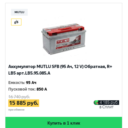
MUTLU
Аккумулятор MUTLU SFB (95 Ач, 12 V) Обратная, R+
LB5 арт.LВ5.95.085.A
Емкость
:
95 Ач
Пусковой ток
:
850 A
16 740
руб.
15 885
руб.
4 185
руб.
в Сплит
при обмене
Купить в 1 клик