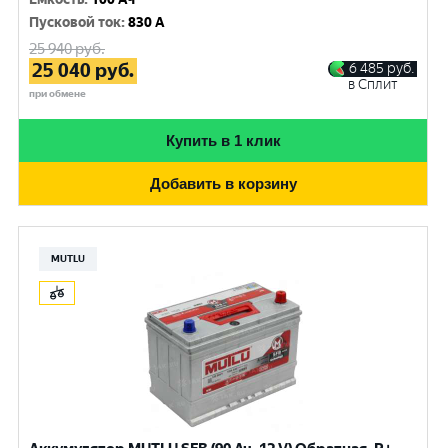
Пусковой ток
:
830 A
25 940
руб.
25 040
руб.
6 485
руб.
в Сплит
при обмене
Купить в 1 клик
Добавить в корзину
MUTLU