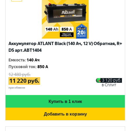
Аккумулятор ATLANT Black (140 Ач, 12 V) Обратная, R+
D5 арт.ABT1404
Емкость
:
140 Ач
Пусковой ток
:
850 A
12 480
руб.
11 220
руб.
3 120
руб.
в Сплит
при обмене
Купить в 1 клик
Добавить в корзину