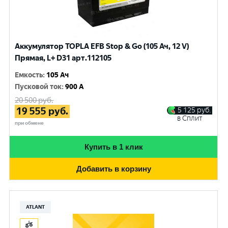
Аккумулятор TOPLA EFB Stop & Go (105 Ач, 12 V)
Прямая, L+ D31 арт.112105
Емкость
:
105 Ач
Пусковой ток
:
900 A
20 500
руб.
19 555
руб.
5 125
руб.
в Сплит
при обмене
Купить в 1 клик
Добавить в корзину
ATLANT