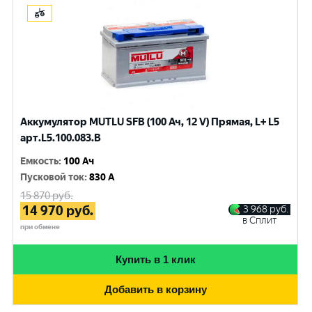
Аккумулятор MUTLU SFB (100 Ач, 12 V) Прямая, L+ L5
арт.L5.100.083.B
Емкость
:
100 Ач
Пусковой ток
:
830 A
15 870
руб.
14 970
руб.
3 968
руб.
в Сплит
при обмене
Купить в 1 клик
Добавить в корзину