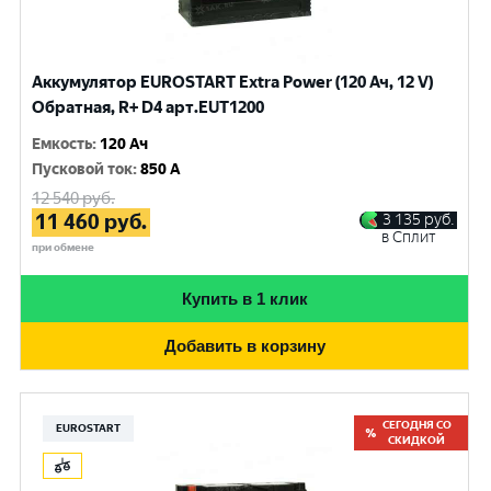
Аккумулятор EUROSTART Extra Power (120 Ач, 12 V)
Обратная, R+ D4 арт.EUT1200
Емкость
:
120 Ач
Пусковой ток
:
850 A
12 540
руб.
11 460
руб.
3 135
руб.
в Сплит
при обмене
Купить в 1 клик
Добавить в корзину
СЕГОДНЯ СО
EUROSTART
СКИДКОЙ