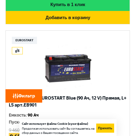
Купить в 1 клик
Добавить в корзину
EUROSTART
Фильтр
Аккумулятор EUROSTART Blue (90 Ач, 12 V) Прямая, L+
L5 арт.EB901
Емкость
:
90 Ач
Пусковой ток
:
720 A
Сайт использует файлы Cookie (куки-файлы)
Принять
Продолжая использовать сайт Вы соглашаетесь на
9 460
руб.
сбор данных о Вашем посещении сайта.