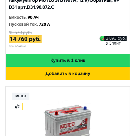
Аккумулятор MUTLU SFB (90 Ач, 12 V) Обратная, R+
D31 арт.D31.90.072.C
Емкость
:
90 Ач
Пусковой ток
:
720 A
15 570
руб.
14 760
руб.
3 893
руб.
в Сплит
при обмене
Купить в 1 клик
Добавить в корзину
MUTLU