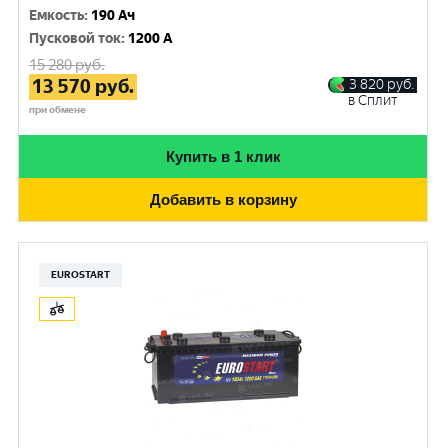
Емкость
:
190 Ач
Пусковой ток
:
1200 A
15 280
руб.
13 570
руб.
3 820
руб.
в Сплит
при обмене
Купить в 1 клик
Добавить в корзину
EUROSTART