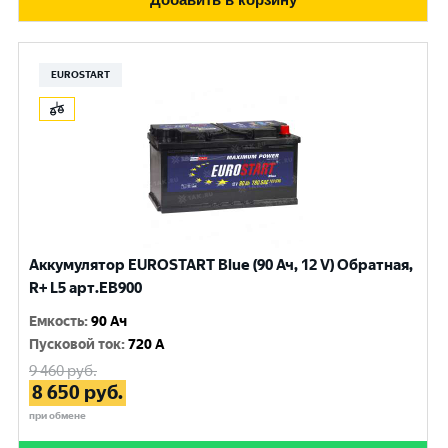
EUROSTART
Аккумулятор EUROSTART Blue (90 Ач, 12 V) Обратная,
R+ L5 арт.EB900
Емкость
:
90 Ач
Пусковой ток
:
720 A
9 460
руб.
8 650
руб.
при обмене