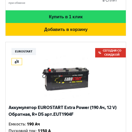
в Сплит
при обмене
Купить в 1 клик
Добавить в корзину
СЕГОДНЯ СО
EUROSTART
СКИДКОЙ
Аккумулятор EUROSTART Extra Power (190 Ач, 12 V)
Обратная, R+ D5 арт.EUT1904F
Емкость
:
190 Ач
Пусковой ток
:
1150 A