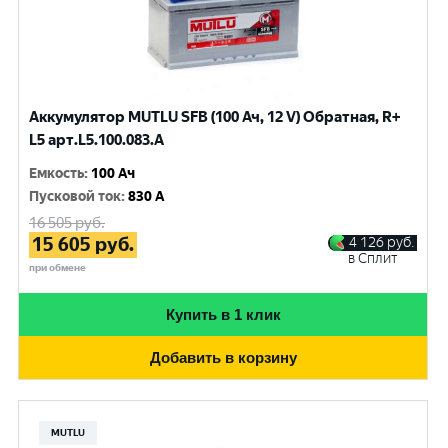
Аккумулятор MUTLU SFB (100 Ач, 12 V) Обратная, R+
L5 арт.L5.100.083.A
Емкость
:
100 Ач
Пусковой ток
:
830 A
16 505
руб.
15 605
руб.
4 126
руб.
в Сплит
при обмене
Купить в 1 клик
Добавить в корзину
MUTLU