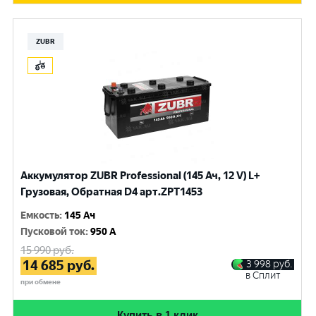
ZUBR
Аккумулятор ZUBR Professional (145 Ач, 12 V) L+
Грузовая, Обратная D4 арт.ZPT1453
Емкость
:
145 Ач
Пусковой ток
:
950 A
15 990
руб.
14 685
руб.
3 998
руб.
в Сплит
при обмене
Купить в 1 клик