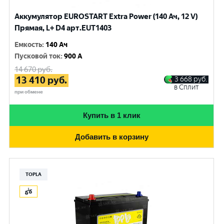
Аккумулятор EUROSTART Extra Power (140 Ач, 12 V)
Прямая, L+ D4 арт.EUT1403
Емкость
:
140 Ач
Пусковой ток
:
900 A
14 670
руб.
13 410
руб.
3 668
руб.
в Сплит
при обмене
Купить в 1 клик
Добавить в корзину
TOPLA