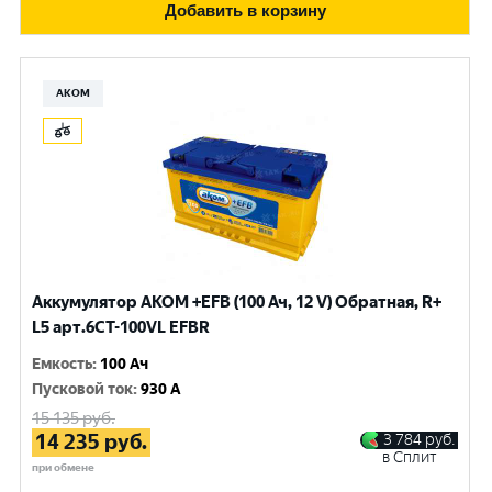
Добавить в корзину
АКОМ
Аккумулятор AKOM +EFB (100 Ач, 12 V) Обратная, R+
L5 арт.6СТ-100VL EFBR
Емкость
:
100 Ач
Пусковой ток
:
930 A
15 135
руб.
14 235
руб.
3 784
руб.
в Сплит
при обмене