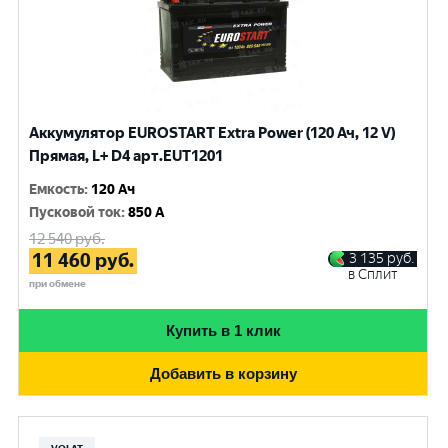
Аккумулятор EUROSTART Extra Power (120 Ач, 12 V)
Прямая, L+ D4 арт.EUT1201
Емкость
:
120 Ач
Пусковой ток
:
850 A
12 540
руб.
11 460
руб.
3 135
руб.
в Сплит
при обмене
Купить в 1 клик
Добавить в корзину