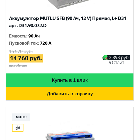
Аккумулятор MUTLU SFB (90 Ач, 12 V) Прямая, L+ D31
арт.D31.90.072.D
Емкость
:
90 Ач
Пусковой ток
:
720 A
15 570
руб.
14 760
руб.
3 893
руб.
в Сплит
при обмене
Купить в 1 клик
Добавить в корзину
MUTLU