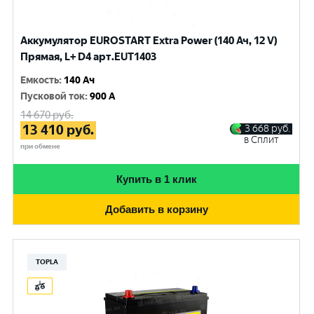
Аккумулятор EUROSTART Extra Power (140 Ач, 12 V)
Прямая, L+ D4 арт.EUT1403
Емкость
:
140 Ач
Пусковой ток
:
900 A
14 670
руб.
13 410
руб.
3 668
руб.
в Сплит
при обмене
Купить в 1 клик
Добавить в корзину
TOPLA