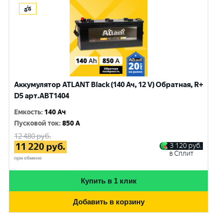
Аккумулятор ATLANT Black (140 Ач, 12 V) Обратная, R+
D5 арт.ABT1404
Емкость
:
140 Ач
Пусковой ток
:
850 A
12 480
руб.
11 220
руб.
3 120
руб.
в Сплит
при обмене
Купить в 1 клик
Добавить в корзину