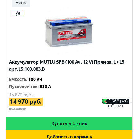
MUTLU
Аккумулятор MUTLU SFB (100 Ач, 12 V) Прямая, L+ L5
арт.L5.100.083.B
Емкость
:
100 Ач
Пусковой ток
:
830 A
15 870
руб.
14 970
руб.
3 968
руб.
в Сплит
при обмене
Купить в 1 клик
Добавить в корзину