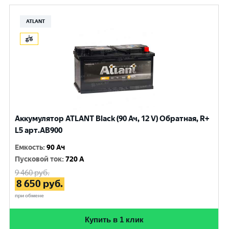
ATLANT
Аккумулятор ATLANT Black (90 Ач, 12 V) Обратная, R+
L5 арт.AB900
Емкость
:
90 Ач
Пусковой ток
:
720 A
9 460
руб.
8 650
руб.
при обмене
Купить в 1 клик