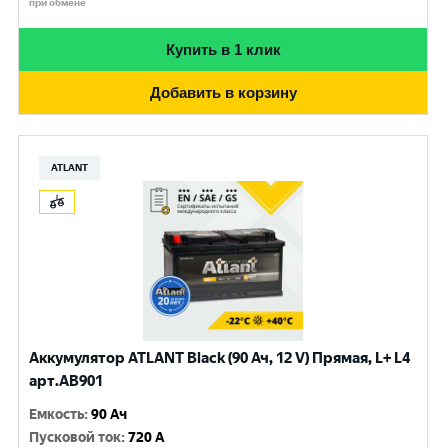
при обмене
Купить в 1 клик
Добавить в корзину
ATLANT
Аккумулятор ATLANT Black (90 Ач, 12 V) Прямая, L+ L4
арт.AB901
Емкость
:
90 Ач
Пусковой ток
:
720 A