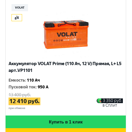
VOLAT
Аккумулятор VOLAT Prime (110 Ач, 12 V) Прямая, L+ L5
арт.VP1101
Емкость
:
110 Ач
Пусковой ток
:
950 A
13 400
руб.
12 410
руб.
3 350
руб.
в Сплит
при обмене
Купить в 1 клик