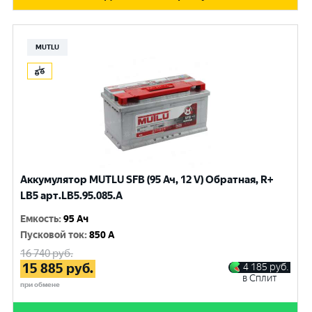
MUTLU
Аккумулятор MUTLU SFB (95 Ач, 12 V) Обратная, R+
LB5 арт.LВ5.95.085.A
Емкость
:
95 Ач
Пусковой ток
:
850 A
16 740
руб.
15 885
руб.
4 185
руб.
в Сплит
при обмене