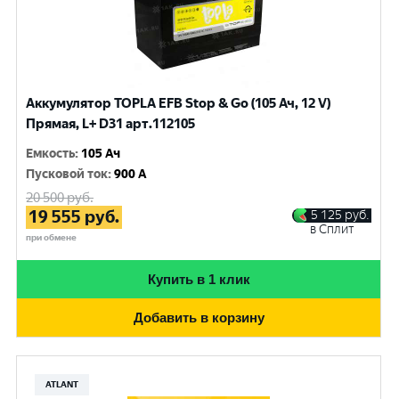
Аккумулятор TOPLA EFB Stop & Go (105 Ач, 12 V)
Прямая, L+ D31 арт.112105
Емкость
:
105 Ач
Пусковой ток
:
900 A
20 500
руб.
19 555
руб.
5 125
руб.
в Сплит
при обмене
Купить в 1 клик
Добавить в корзину
ATLANT