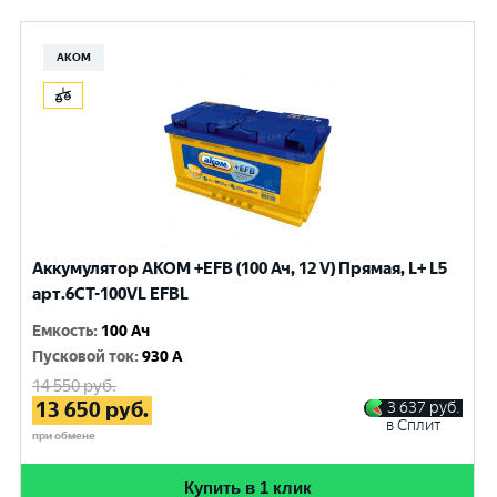
АКОМ
Аккумулятор AKOM +EFB (100 Ач, 12 V) Прямая, L+ L5
арт.6СТ-100VL EFBL
Емкость
:
100 Ач
Пусковой ток
:
930 A
14 550
руб.
13 650
руб.
3 637
руб.
в Сплит
при обмене
Купить в 1 клик