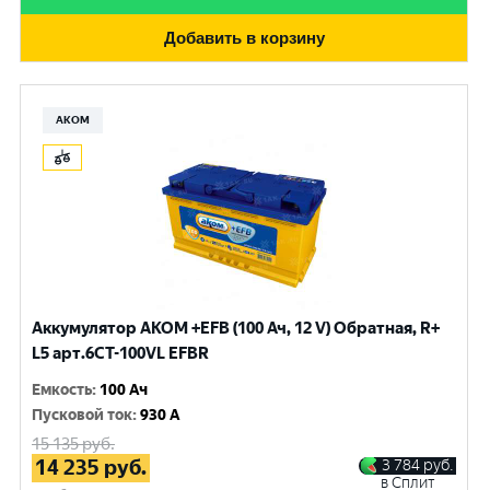
Добавить в корзину
АКОМ
Аккумулятор AKOM +EFB (100 Ач, 12 V) Обратная, R+
L5 арт.6СТ-100VL EFBR
Емкость
:
100 Ач
Пусковой ток
:
930 A
15 135
руб.
14 235
руб.
3 784
руб.
в Сплит