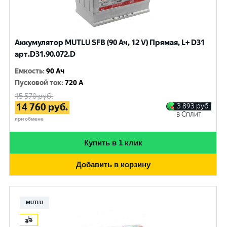
Аккумулятор MUTLU SFB (90 Ач, 12 V) Прямая, L+ D31
арт.D31.90.072.D
Емкость
:
90 Ач
Пусковой ток
:
720 A
15 570
руб.
14 760
руб.
3 893
руб.
в Сплит
при обмене
Купить в 1 клик
Добавить в корзину
MUTLU