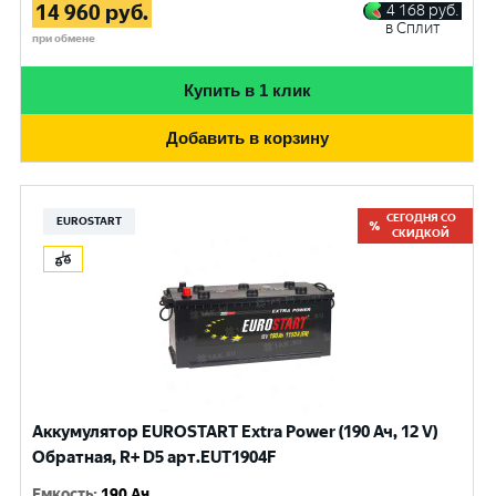
14 960
руб.
4 168
руб.
в Сплит
при обмене
Купить в 1 клик
Добавить в корзину
СЕГОДНЯ СО
EUROSTART
СКИДКОЙ
Аккумулятор EUROSTART Extra Power (190 Ач, 12 V)
Обратная, R+ D5 арт.EUT1904F
Емкость
:
190 Ач