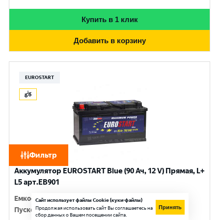
Купить в 1 клик
Добавить в корзину
EUROSTART
Фильтр
Аккумулятор EUROSTART Blue (90 Ач, 12 V) Прямая, L+
L5 арт.EB901
Емкость
:
90 Ач
Сайт использует файлы Cookie (куки-файлы)
Принять
Продолжая использовать сайт Вы соглашаетесь на
Пусковой ток
:
720 A
сбор данных о Вашем посещении сайта.