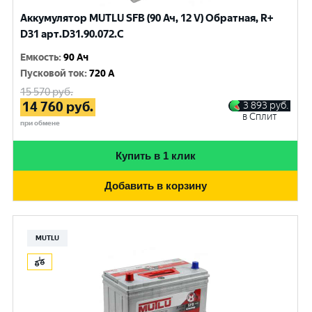
Аккумулятор MUTLU SFB (90 Ач, 12 V) Обратная, R+
D31 арт.D31.90.072.C
Емкость
:
90 Ач
Пусковой ток
:
720 A
15 570
руб.
14 760
руб.
3 893
руб.
в Сплит
при обмене
Купить в 1 клик
Добавить в корзину
MUTLU