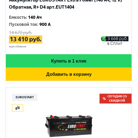
Аккумулятор EUROSTART Extra Power (140 Ач, 12 V)
Обратная, R+ D4 арт.EUT1404
Емкость
:
140 Ач
Пусковой ток
:
900 A
14 670
руб.
13 410
руб.
3 668
руб.
в Сплит
при обмене
Купить в 1 клик
Добавить в корзину
СЕГОДНЯ СО
EUROSTART
СКИДКОЙ