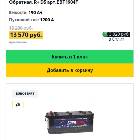
Обратная, R+ D5 арт.EBT1904F
Емкость
:
190 Ач
Пусковой ток
:
1200 A
15 280
руб.
13 570
руб.
3 820
руб.
в Сплит
при обмене
Купить в 1 клик
Добавить в корзину
EUROSTART