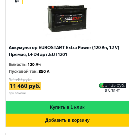
Аккумулятор EUROSTART Extra Power (120 Ач, 12 V)
Прямая, L+ D4 арт.EUT1201
Емкость
:
120 Ач
Пусковой ток
:
850 A
12 540
руб.
11 460
руб.
3 135
руб.
в Сплит
при обмене
Купить в 1 клик
Добавить в корзину