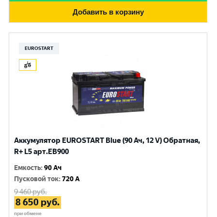
Добавить в корзину
EUROSTART
Аккумулятор EUROSTART Blue (90 Ач, 12 V) Обратная,
R+ L5 арт.EB900
Емкость
:
90 Ач
Пусковой ток
:
720 A
9 460
руб.
8 650
руб.
при обмене