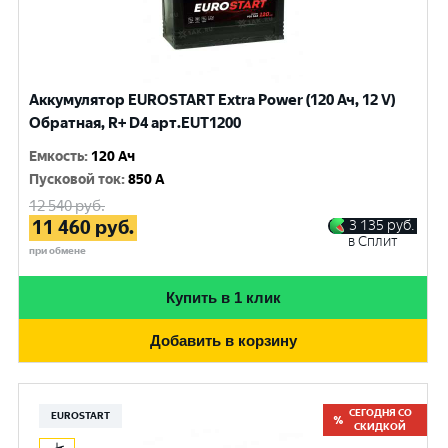
Аккумулятор EUROSTART Extra Power (120 Ач, 12 V)
Обратная, R+ D4 арт.EUT1200
Емкость
:
120 Ач
Пусковой ток
:
850 A
12 540
руб.
11 460
руб.
3 135
руб.
в Сплит
при обмене
Купить в 1 клик
Добавить в корзину
СЕГОДНЯ СО
EUROSTART
СКИДКОЙ