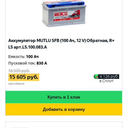
Аккумулятор MUTLU SFB (100 Ач, 12 V) Обратная, R+
L5 арт.L5.100.083.A
Емкость
:
100 Ач
Пусковой ток
:
830 A
16 505
руб.
15 605
руб.
4 126
руб.
в Сплит
при обмене
Купить в 1 клик
Добавить в корзину