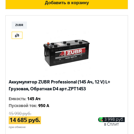
Добавить в корзину
ZUBR
Аккумулятор ZUBR Professional (145 Ач, 12 V) L+
Грузовая, Обратная D4 арт.ZPT1453
Емкость
:
145 Ач
Пусковой ток
:
950 A
15 990
руб.
14 685
руб.
3 998
руб.
в Сплит
при обмене